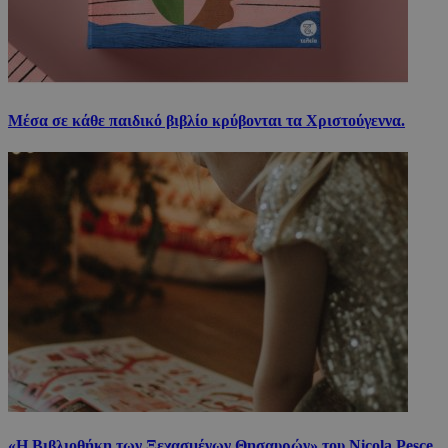
Μέσα σε κάθε παιδικό βιβλίο κρύβονται τα Χριστούγεννα.
«Η Βιβλιοθήκη των Ξεχασμένων Θησαυρών» του Nicola Pesce