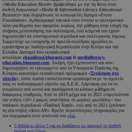
«
Media
Education
Month
» βραβεύθηκε με την 3η θέση στον
διεθνή διαγωνισμό «
Media
&
Information
Literacy
Educational
Resource
» που διοργάνωσε το κοινωφελές ίδρυμα «
Evens
Foundation
». Αρθρογραφεί τακτικά στον έντυπο κι ηλεκτρονικό
τύπο για θέματα που αφορούν, κυρίως, την μάθηση στην εποχή της
πλήρους μεσοποίησης του πολιτισμού, ενώ κείμενά του έχουν
δημοσιευθεί σε επιστημονικά περιοδικά και συλλογικούς τόμους.
Συμμετείχε ως εισηγητής σε αρκετά συνέδρια, ημερίδες κι
εργαστήρια με παιδαγωγική θεματολογία στην Κύπρο και την
Ελλάδα. Διατηρεί δύο εκπαιδευτικά
ιστολόγια:
ekpaideusi
.
blogspot
.
com
&
medialiteracy
-
education.blogspot.com
. Ακόμη, έχει εμπνευστεί και συν-
δημιουργήσει το εγκεκριμένο από το Υπουργείο Παιδείας της
Κύπρου καινοτόμο εκπαιδευτικό πρόγραμμα «
Ξενάγηση στο
γήπεδο
», όπου παιδιά επισκέπτονται οργανωμένα με το σχολείο
τους το ποδοσφαιρικό γήπεδο της Α.Ε.Κ. Λάρνακας για να το
γνωρίσουν από κοντά και ταυτόχρονα να κάνουν μάθημα σε
διάφορους σταθμούς. Από το 2019 μέχρι και το 2021 επιμελούνταν
την στήλη «
10+1 μικρές απαντήσεις σε μεγάλες ερωτήσεις
» του
παιδικού περιοδικού «Παιδική Χαρά», ενώ από το 2021 ξεκίνησε
τη νέα στήλη «
Δέκα ΑΝ
». Βρείτε περισσότεριες πληροφορίες για
τον συγγραφέα στον ιστότοπό του
εδώ
.
5 βιβλία κι άλλα 5 για να διαβάσεις με αφορμή τη διεθνή
ημέρα των ζώων