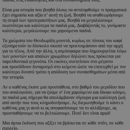
Είναι μια ιστορία που βοηθά όλους να αντιληφθούμε τι πραγματικά
έχει σημασία και αξία σ’ αυτή τη ζωή. Βοηθά να αναθεωρήσουμε
τη σειρά των προτεραιοτήτων μας. Βοηθά να μεγαλώσουμε
σωστότερα και καλύτερα τα παιδιά μας. Διαβάζοντάς το, γινόμαστε
καλύτεροι, μεγαλώνουμε πιο χαρούμενα παιδιά.
Τα χρώματα του Θεοδωρίδη μουντά, κυρίως σε τόνους του καφέ
εξυπηρετούν το δύσκολο σκοπό να προετοιμάσουν από την αρχή
για το τέλος. Από την άλλη, η ατμόσφαιρα που δημιουργείται λόγω
των μουντών και απαλών χρωμάτων δηλώνει πως πρόκειται για
παρελθοντικά γεγονότα. Οι εικόνες συντείνουν στο μέγιστο
και προσδίδουν δυναμισμό στο κείμενο ώστε να επιτευχθεί με τον
καλύτερο δυνατό τρόπο η απόδοση των συναισθημάτων μέσα από
την ιστορία.
Αν ο καθένας έκανε μια προσπάθεια, στο βαθμό του μεριδίου που
του αναλογούσε, για να ζούμε σ' ένα χαρούμενο και δίκαιο κόσμο,
τα παιδιά μας σήμερα θα απολάμβαναν σίγουρα μια καλύτερη ζωή
από αυτήν που τους κληροδοτήσαμε. Ας διερωτηθούμε τι κάνει ο
καθένας μας γι αυτό κι ας αποφασίσουμε να το αλλάξουμε, ας
προσπαθήσουμε να το βελτιώσουμε. Ποτέ δεν είναι αργά!
Μια άρτια έκδοση που αξίζει να βρίσκεται σε κάθε σπίτι, σε κάθε
σχολείο.