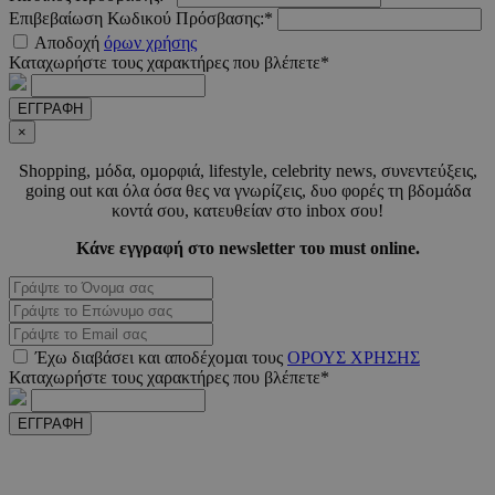
Επιβεβαίωση Κωδικού Πρόσβασης:*
Αποδοχή
όρων χρήσης
Καταχωρήστε τους χαρακτήρες που βλέπετε*
ΕΓΓΡΑΦΗ
×
VISITOR_PRIVACY_METADATA
5 μήνε
YouTube
Shopping, µόδα, οµορφιά, lifestyle, celebrity news, συνεντεύξεις,
εβδομ
.youtube.com
going out και όλα όσα θες να γνωρίζεις, δυο φορές τη βδοµάδα
κοντά σου, κατευθείαν στο inbox σου!
Κάνε εγγραφή στο newsletter του must online.
Έχω διαβάσει και αποδέχοµαι τους
ΟΡΟΥΣ ΧΡΗΣΗΣ
Καταχωρήστε τους χαρακτήρες που βλέπετε*
takeOverCookie
www.must.com.cy
1 μέ
ΕΓΓΡΑΦΗ