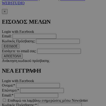
WEBSTUDIO
×
_scc_session
.entelia-
19 λεπτ
adserver.com
δευτερό
ΕΙΣΟΔΟΣ ΜΕΛΩΝ
Login with Facebook
PHPSESSID
συνεδ
PHP.net
Email:
www.must.com.cy
Κωδικός Πρόσβασης:
ΕΙΣΟΔΟΣ
Εισάγετε το email σας:
ΑΠΟΣΤΟΛΗ
Ανάκτηση κωδικού πρόσβασης
ΝΕΑ ΕΓΓΡΑΦΗ
Login with Facebook
Ονομα:*
PHPSESSID
συνεδ
PHP.net
Επώνυμο:*
m.must.com.cy
Email:*
Επιθυμώ να λαμβάνω ενημερώσεις μέσω Newsletter
Κωδικός Πρόσβασης:*