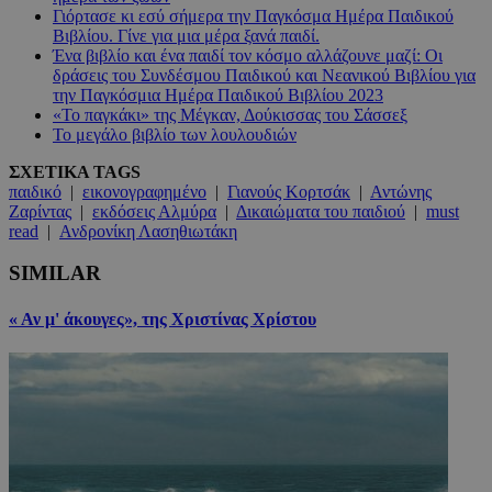
Γιόρτασε κι εσύ σήμερα την Παγκόσμα Ημέρα Παιδικού
Βιβλίου. Γίνε για μια μέρα ξανά παιδί.
Ένα βιβλίο και ένα παιδί τον κόσμο αλλάζουνε μαζί: Οι
δράσεις του Συνδέσμου Παιδικού και Νεανικού Βιβλίου για
την Παγκόσμια Ημέρα Παιδικού Βιβλίου 2023
«Το παγκάκι» της Μέγκαν, Δούκισσας του Σάσσεξ
Το μεγάλο βιβλίο των λουλουδιών
ΣΧΕΤΙΚΑ TAGS
παιδικό
|
εικονογραφημένο
|
Γιανούς Κορτσάκ
|
Αντώνης
Ζαρίντας
|
εκδόσεις Αλμύρα
|
Δικαιώματα του παιδιού
|
must
read
|
Ανδρονίκη Λασηθιωτάκη
SIMILAR
« Αν μ' άκουγες», της Χριστίνας Χρίστου