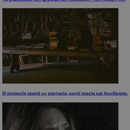
Η γυναικεία γραφή ως μαρτυρία, κοινή πορεία και διεκδίκηση.