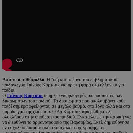
Από το οπισθόφυλλο
: Η ζωή και το έργο του εμβληματικού
παιδαγωγού Γιάνους Κόρτσακ για πρώτη φορά στα ελληνικά για
παιδιά.
Ο
Γιάνους Κόρτσακ
υπήρξε ένας φλογερός υπερασπιστής των
δικαιωμάτων του παιδιού. Τα δικαιώματα που απολαμβάνει κάθε
παιδί σήμερα οφείλονται, σε μεγάλο βαθμό, στο έργο αλλά και στο
παράδειγμα της ζωής του. Ο Δρ Κόρτσακ αφιερώθηκε εξ
ολοκλήρου στην υπόθεση του παιδιού. Εγκατέλειψε την ιατρική για
να διευθύνει το ορφανοτροφείο της Βαρσοβίας. Εκεί, δημιούργησε
ένα σχολείο διαφορετικό: ένα σχολείο της γραφής, της
εμπιστοσύνης, της δημοκρατίας και των δικαιωμάτων του παιδιού.