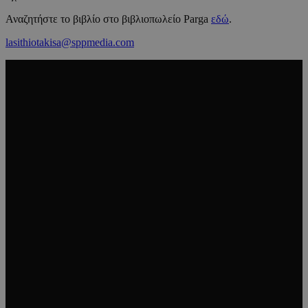
Αναζητήστε το βιβλίο στο βιβλιοπωλείο Parga
εδώ
.
lasithiotakisa@sppmedia.com