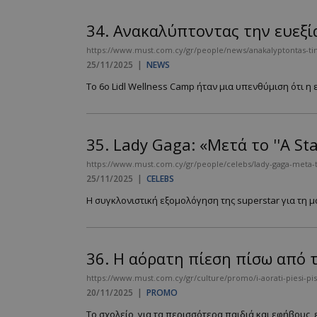
34.
Ανακαλύπτοντας την ευεξία
https://www.must.com.cy/gr/people/news/anakalyptontas-tin
25/11/2025
|
NEWS
Το 6ο Lidl Wellness Camp ήταν μια υπενθύμιση ότι η ε
35.
Lady Gaga: «Μετά το ''A St
https://www.must.com.cy/gr/people/celebs/lady-gaga-meta-to-a
25/11/2025
|
CELEBS
Η συγκλονιστική εξομολόγηση της superstar για τη μά
36.
Η αόρατη πίεση πίσω από 
https://www.must.com.cy/gr/culture/promo/i-aorati-piesi-pis
20/11/2025
|
PROMO
Το σχολείο, για τα περισσότερα παιδιά και εφήβους, 