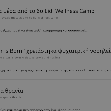
 μέσα από το 6ο Lidl Wellness Camp
-eyexia-mesa-apo-to-6o-lidl-wellness-camp
υεξία μπορεί να είναι απλή, εφαρμόσιμη και ουσιαστική....
ar Is Born'' χρειάστηκα ψυχιατρική νοσηλε
-star-is-born-xreiastika-psyxiatriki-nosileia
χη με την ψυχική της υγεία, τη νοσηλεία της, τον αρραβωνιαστικό της και
τα θρανία
o-apo-ta-thrania
είναι κάτι πολύ περισσότερο από ένα μέρος μάθησης....