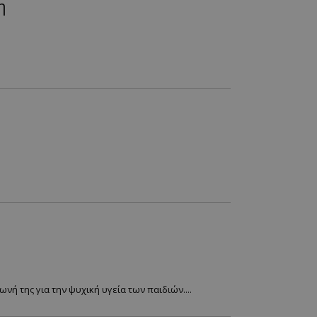
η
νή της για την ψυχική υγεία των παιδιών....