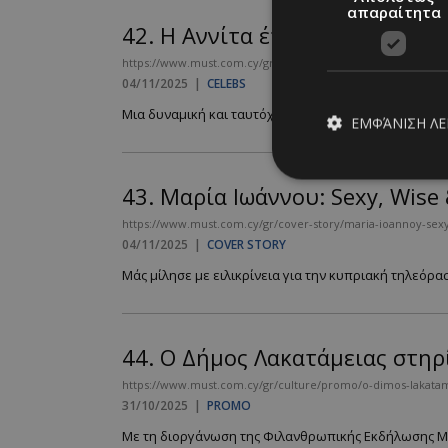
απαραίτητα
42.
H Αννίτα έπιασε την ξυρισ
https://www.must.com.cy/gr/people/celebs/h-annita-epiase-tin
04/11/2025
|
CELEBS
Μια δυναμική και ταυτόχρονα συμβολική κίνηση για έ
ΕΜΦΆΝΙΣΗ Λ
43.
Μαρία Ιωάννου: Sexy, Wise 
Απολύτω
https://www.must.com.cy/gr/cover-story/maria-ioannoy-sexy
04/11/2025
|
COVER STORY
Τα απολύτως απαραίτ
διαχείριση λογαρια
Mάς μίλησε με ειλικρίνεια για την κυπριακή τηλεόρασ
Ονοματεπώνυμο
PinToTopCookie
44.
Ο Δήμος Λακατάμειας στηρί
https://www.must.com.cy/gr/culture/promo/o-dimos-lakatame
31/10/2025
|
PROMO
__cf_bm
Με τη διοργάνωση της Φιλανθρωπικής Εκδήλωσης Mo