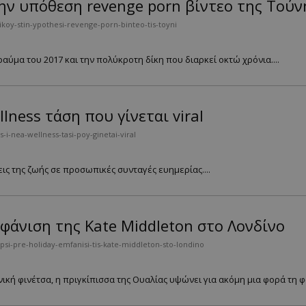
ην υπόθεση revenge porn βίντεο της Τούν
ikoy-stin-ypothesi-revenge-porn-binteo-tis-toyni
ραύμα του 2017 και την πολύκροτη δίκη που διαρκεί οκτώ χρόνια....
ness τάση που γίνεται viral
-nea-wellness-tasi-poy-ginetai-viral
εις της ζωής σε προσωπικές συνταγές ευημερίας....
μφάνιση της Kate Middleton στο Λονδίνο
si-pre-holiday-emfanisi-tis-kate-middleton-sto-londino
ική φινέτσα, η πριγκίπισσα της Ουαλίας υψώνει για ακόμη μια φορά τη φω