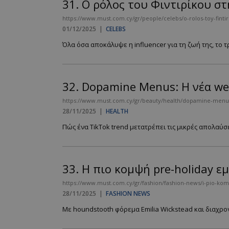
31.
Ο ρόλος του Φιντιρίκου στ
https://www.must.com.cy/gr/people/celebs/o-rolos-toy-fintir
01/12/2025
|
CELEBS
Όλα όσα αποκάλυψε η influencer για τη ζωή της, το τ
32.
Dopamine Menus: Η νέα well
https://www.must.com.cy/gr/beauty/health/dopamine-menus-i
28/11/2025
|
HEALTH
Πώς ένα TikTok trend μετατρέπει τις μικρές απολαύσ
33.
Η πιο κομψή pre-holiday ε
https://www.must.com.cy/gr/fashion/fashion-news/i-pio-komp
28/11/2025
|
FASHION NEWS
Με houndstooth φόρεμα Emilia Wickstead και διαχρον