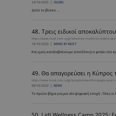
24/10/2025
|
CELEBS
PHPSESSID
Δείτε το βίντεο. ...
48.
Τρεις ειδικοί αποκαλύπτου
https://www.must.com.cy/gr/wknd-by-must/treis-eidikoi-apok
18/10/2025
|
WKND BY MUST
VISITOR_PRIVACY
Και εμείς καταλαβαίνουμε (επιτέλους) τι φταίει στο κρε
49.
Θα απαγορεύσει η Κύπρος τ
https://www.must.com.cy/gr/people/news/tha-apagoreysei-i-k
takeOverCookie
08/10/2025
|
NEWS
Το πρώτο βήμα για μια νέα ψηφιακή εποχή - Όλες οι λ
AdSphere-GDPR
50.
Lidl Wellness Camp 2025: Ε