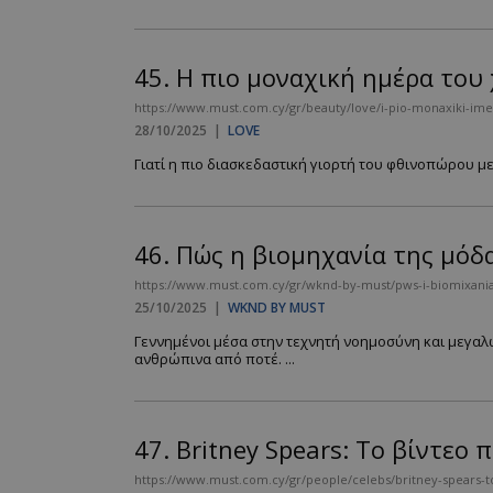
45.
Η πιο μοναχική ημέρα του χ
__cf_bm
https://www.must.com.cy/gr/beauty/love/i-pio-monaxiki-imer
28/10/2025
|
LOVE
Γιατί η πιο διασκεδαστική γιορτή του φθινοπώρου με
LangCookie
CookieScriptConse
46.
Πώς η βιομηχανία της μόδα
https://www.must.com.cy/gr/wknd-by-must/pws-i-biomixania-
25/10/2025
|
WKND BY MUST
_scc_session
Γεννημένοι μέσα στην τεχνητή νοημοσύνη και μεγαλωμ
ανθρώπινα από ποτέ. ...
PHPSESSID
47.
Britney Spears: Το βίντεο 
https://www.must.com.cy/gr/people/celebs/britney-spears-to