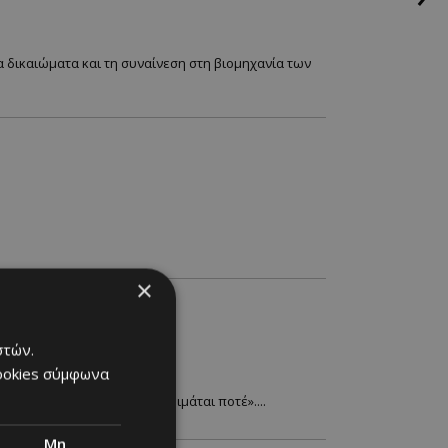
α δικαιώματα και τη συναίνεση στη βιομηχανία των
×
ίκη
στών.
cookies σύμφωνα
ο για την πόλη που «δεν κοιμάται ποτέ»....
Μη