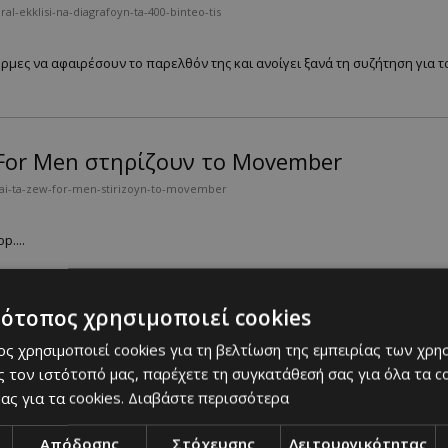
l-ekklisi-na-diagrafoyn-ta-400-binteo-tis
ρμες να αφαιρέσουν το παρελθόν της και ανοίγει ξανά τη συζήτηση για τ
 For Men στηρίζουν το Movember
kai-ta-zew-for-men-stirizoyn-to-movember
....
τότοπος χρησιμοποιεί cookies
ερος εφιάλτης του Trump» γιορτάζει τη ν
ς χρησιμοποιεί cookies για τη βελτίωση της εμπειρίας των χρη
iroteros-efialtis-toy-trump-giortazei-ti-niki
 τον ιστότοπό μας, παρέχετε τη συγκατάθεσή σας για όλα τα 
ας για τα cookies.
Διαβάστε περισσότερα
κή νύχτα με πολιτικό περιεχόμενο, pop–culture στιγμές και ένα μανιφέστ
Απόδοσης
Στόχευσης
Λειτουργικότητας