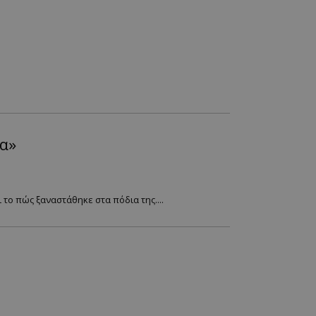
ία»
 το πώς ξαναστάθηκε στα πόδια της....