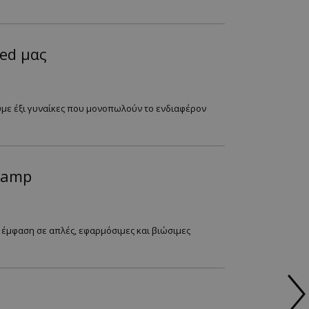
ed μας
υμε έξι γυναίκες που μονοπωλούν το ενδιαφέρον
Camp
 έμφαση σε απλές, εφαρμόσιμες και βιώσιμες