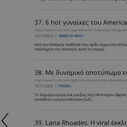
37.
6 hot γυναίκες του Americ
https://www.must.com.cy/gr/wknd-by-must/oi-pio-hot-gynai
15/11/2025
|
WKND BY MUST
Από την Kimberly Guilfoyle που ήρθε τώρα στην Ελ
ολόκληρου του πλανήτη αυτή τη στιγμή....
38.
Με δυναμικό αποτύπωμα ευ
https://www.must.com.cy/gr/culture/promo/me-dynamiko-apo
13/11/2025
|
PROMO
Το διήμερο υγείας και ευεξίας της Lidl Κύπρου άφη
συνήθειες για μία καλύτερη ζωή....
39.
Lana Rhoades: Η viral έκκ