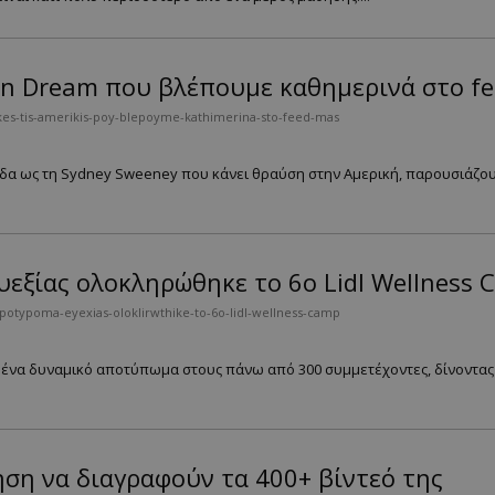
an Dream που βλέπουμε καθημερινά στο fe
kes-tis-amerikis-poy-blepoyme-kathimerina-sto-feed-mas
λάδα ως τη Sydney Sweeney που κάνει θραύση στην Αμερική, παρουσιάζο
εξίας ολοκληρώθηκε το 6ο Lidl Wellness 
typoma-eyexias-oloklirwthike-to-6o-lidl-wellness-camp
σε ένα δυναμικό αποτύπωμα στους πάνω από 300 συμμετέχοντες, δίνοντας
ληση να διαγραφούν τα 400+ βίντεό της