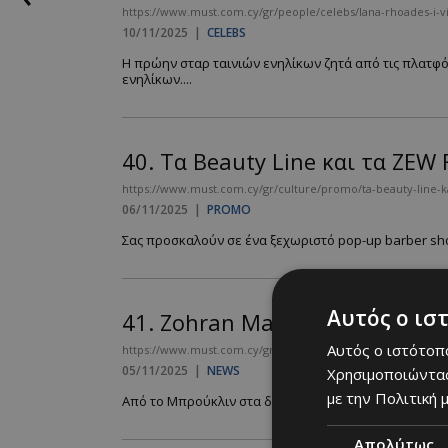
https://www.must.com.cy/gr/people/celebs/lana-rhoades-i-vira
10/11/2025
|
CELEBS
Η πρώην σταρ ταινιών ενηλίκων ζητά από τις πλατφό
ενηλίκων....
40.
Τα Beauty Line και τα ZEW
https://www.must.com.cy/gr/culture/promo/ta-beauty-line-
06/11/2025
|
PROMO
Σας προσκαλούν σε ένα ξεχωριστό pop-up barber shop
Αυτός ο ισ
41.
Zohran Mamdani: «Ο χειρότ
Αυτός ο ιστότοπο
https://www.must.com.cy/gr/people/news/zohran-mamdani-o-xe
05/11/2025
|
NEWS
Χρησιμοποιώντας
με την Πολιτική μ
Από το Μπρούκλιν στα διεθνή πρωτοσέλιδα, μια ιστορι
Απολύτως