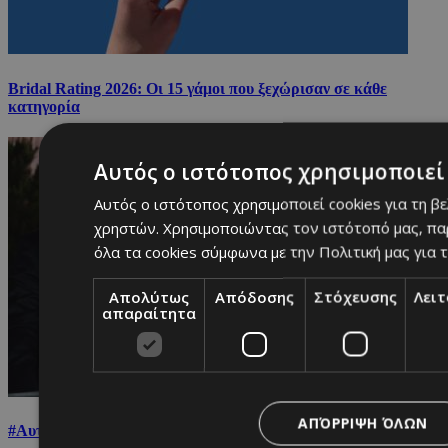
Bridal Rating 2026: Οι 15 γάμοι που ξεχώρισαν σε κάθε
κατηγορία
Αυτός ο ιστότοπος χρησιμοποιεί 
Αυτός ο ιστότοπος χρησιμοποιεί cookies για τη β
χρηστών. Χρησιμοποιώντας τον ιστότοπό μας, πα
όλα τα cookies σύμφωνα με την Πολιτική μας για τ
Απολύτως
Απόδοσης
Στόχευσης
Λει
απαραίτητα
ΑΠΌΡΡΙΨΗ ΌΛΩΝ
#Αυτοβελτίωση: 3 βιβλία για να γίνεις η καλύτερη εκδοχή σου