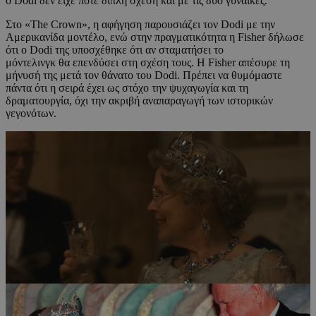
ο Dodi δεν είχε ποτέ διπλή σχέση και με τις δύο γυναίκες.
Στο «The Crown», η αφήγηση παρουσιάζει τον Dodi με την
Αμερικανίδα μοντέλο, ενώ στην πραγματικότητα η Fisher δήλωσε
ότι ο Dodi της υποσχέθηκε ότι αν σταματήσει το
μόντελινγκ θα επενδύσει στη σχέση τους. Η Fisher απέσυρε τη
μήνυσή της μετά τον θάνατο του Dodi. Πρέπει να θυμόμαστε
πάντα ότι η σειρά έχει ως στόχο την ψυχαγωγία και τη
δραματουργία, όχι την ακριβή αναπαραγωγή των ιστορικών
γεγονότων.