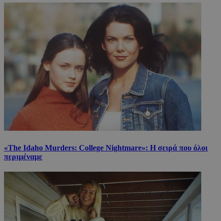
«The Idaho Murders: College Nightmare»: Η σειρά που όλοι
περιμέναμε