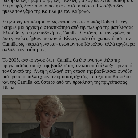
υπερβολικές δραματουργικές πινελιές για λόγους εντυπωσιασμού.
Στη σειρά, δεν παρουσιάστηκε πιστά το πόσο η Ελισάβετ δεν
ήθελε τον γάμο της Καμίλα με τον Κα΄ρολο.
Στην πραγματικότητα, όπως αναφέρει ο ιστορικός Robert Lacey,
υπήρξε μια αρχική διστακτικότητα από την πλευρά της βασίλισσας
Ελισάβετ για την αποδοχή της Camilla. Ωστόσο, με τον χρόνο, οι
δυο γυναίκες ήρθαν πιο κοντά. Είναι γνωστό ότι χαρακτήρισε την
Camilla ως «κακιά γυναίκα» ενώπιον του Κάρολου, αλλά αργότερα
άλλαξε την στάση της.
Το 2005, ανακοίνωσε ότι η Camilla θα έπαιρνε τον τίτλο της
πριγκίπισσας και όχι της βασίλισσας, αν και αυτό άλλαξε πριν από
τον θάνατό της. Αυτή η αλλαγή στη στάση της βασίλισσας συνέβη
ύστερα από πολλά χρόνια δημόσιας σχέσης μεταξύ του Κάρολου
και της Camilla και ύστερα από την πρόκληση της πριγκίπισσας
Diana.