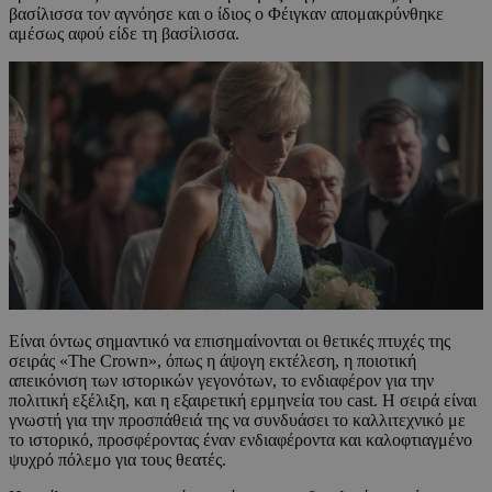
βασίλισσα τον αγνόησε και ο ίδιος ο Φέιγκαν απομακρύνθηκε
αμέσως αφού είδε τη βασίλισσα.
Είναι όντως σημαντικό να επισημαίνονται οι θετικές πτυχές της
σειράς «The Crown», όπως η άψογη εκτέλεση, η ποιοτική
απεικόνιση των ιστορικών γεγονότων, το ενδιαφέρον για την
πολιτική εξέλιξη, και η εξαιρετική ερμηνεία του cast. Η σειρά είναι
γνωστή για την προσπάθειά της να συνδυάσει το καλλιτεχνικό με
το ιστορικό, προσφέροντας έναν ενδιαφέροντα και καλοφτιαγμένο
ψυχρό πόλεμο για τους θεατές.