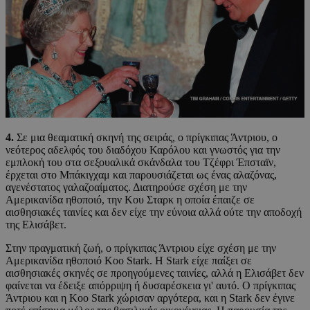
4.
Σε μια θεαματική σκηνή της σειράς, ο πρίγκιπας Άντριου, o
νεότερος αδελφός του διαδόχου Καρόλου και γνωστός για την
εμπλοκή του στα σεξουαλικά σκάνδαλα του Τζέφρι Έπσταϊν,
έρχεται στο Μπάκιγχαμ και παρουσιάζεται ως ένας αλαζόνας,
αγενέστατος γαλαζοαίματος. Διατηρούσε σχέση με την
Αμερικανίδα ηθοποιό, την Κου Σταρκ η οποία έπαιζε σε
αισθησιακές ταινίες και δεν είχε την εύνοια αλλά ούτε την αποδοχή
της Ελισάβετ.
Στην πραγματική ζωή, ο πρίγκιπας Άντριου είχε σχέση με την
Αμερικανίδα ηθοποιό Koo Stark. Η Stark είχε παίξει σε
αισθησιακές σκηνές σε προηγούμενες ταινίες, αλλά η Ελισάβετ δεν
φαίνεται να έδειξε απόρριψη ή δυσαρέσκεια γι' αυτό. Ο πρίγκιπας
Άντριου και η Koo Stark χώρισαν αργότερα, και η Stark δεν έγινε