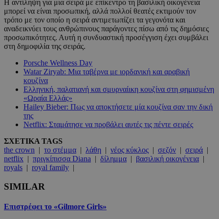
Η αντίληψη για μια σειρά με επίκεντρο τη βασιλική οικογένεια
μπορεί να είναι προσωπική, αλλά πολλοί θεατές εκτιμούν τον
τρόπο με τον οποίο η σειρά αντιμετωπίζει τα γεγονότα και
αναδεικνύει τους ανθρώπινους παράγοντες πίσω από τις δημόσιες
προσωπικότητες. Αυτή η συνδυαστική προσέγγιση έχει συμβάλει
στη δημοφιλία της σειράς.
Porsche Wellness Day
Watar Ziryab: Μια ταβέρνα με ιορδανική και αραβική
κουζίνα
Ελληνική, παλατιανή και σμυρναίικη κουζίνα στη φημισμένη
«Ωραία Ελλάς»
Hailey Bieber: Πως να αποκτήσετε μία κουζίνα σαν την δική
της
Netflix: Σταμάτησε να προβάλει αυτές τις πέντε σειρές
ΣΧΕΤΙΚΑ TAGS
the crown
|
το στέμμα
|
λάθη
|
νέος κύκλος
|
σεζόν
|
σειρά
|
netflix
|
πριγκίπισσα Diana
|
δίλημμα
|
βασιλική οικογένεια
|
royals
|
royal family
|
SIMILAR
Επιστρέφει το «Gilmore Girls»