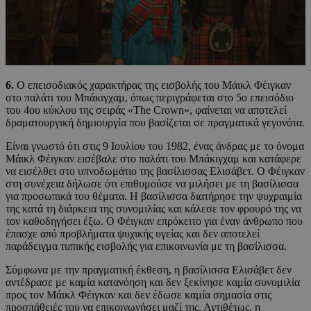
6.
Ο επεισοδιακός χαρακτήρας της εισβολής του Μάικλ Φέιγκαν
στο παλάτι του Μπάκιγχαμ, όπως περιγράφεται στο 5ο επεισόδιο
του 4ου κύκλου της σειράς «The Crown», φαίνεται να αποτελεί
δραματουργική δημιουργία που βασίζεται σε πραγματικά γεγονότα.
Είναι γνωστό ότι στις 9 Ιουλίου του 1982, ένας άνδρας με το όνομα
Μάικλ Φέιγκαν εισέβαλε στο παλάτι του Μπάκιγχαμ και κατάφερε
να εισέλθει στο υπνοδωμάτιο της βασίλισσας Ελισάβετ. Ο Φέιγκαν
στη συνέχεια δήλωσε ότι επιθυμούσε να μιλήσει με τη βασίλισσα
για προσωπικά του θέματα. Η βασίλισσα διατήρησε την ψυχραιμία
της κατά τη διάρκεια της συνομιλίας και κάλεσε τον φρουρό της να
τον καθοδηγήσει έξω. Ο Φέιγκαν επρόκειτο για έναν άνθρωπο που
έπασχε από προβλήματα ψυχικής υγείας και δεν αποτελεί
παράδειγμα τυπικής εισβολής για επικοινωνία με τη βασίλισσα.
Σύμφωνα με την πραγματική έκθεση, η βασίλισσα Ελισάβετ δεν
αντέδρασε με καμία κατανόηση και δεν ξεκίνησε καμία συνομιλία
προς τον Μάικλ Φέιγκαν και δεν έδωσε καμία σημασία στις
προσπάθειές του να επικοινωνήσει μαζί της. Αντιθέτως, η