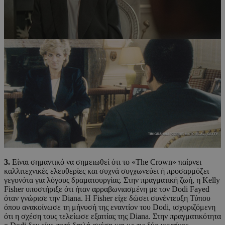
3.
Είναι σημαντικό να σημειωθεί ότι το «The Crown» παίρνει
καλλιτεχνικές ελευθερίες και συχνά συγχωνεύει ή προσαρμόζει
γεγονότα για λόγους δραματουργίας. Στην πραγματική ζωή, η Kelly
Fisher υποστήριξε ότι ήταν αρραβωνιασμένη με τον Dodi Fayed
όταν γνώρισε την Diana. Η Fisher είχε δώσει συνέντευξη Τύπου
όπου ανακοίνωσε τη μήνυσή της εναντίον του Dodi, ισχυριζόμενη
ότι η σχέση τους τελείωσε εξαιτίας της Diana. Στην πραγματικότητα