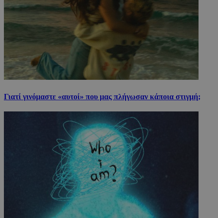
Γιατί γινόμαστε «αυτοί» που μας πλήγωσαν κάποια στιγμή;