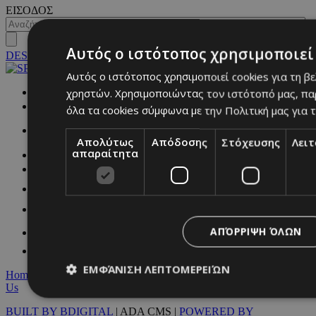
ΕΙΣΟΔΟΣ
Αυτός ο ιστότοπος χρησιμοποιεί 
DESKTOP
Αυτός ο ιστότοπος χρησιμοποιεί cookies για τη β
χρηστών. Χρησιμοποιώντας τον ιστότοπό μας, πα
NETWORK:
όλα τα cookies σύμφωνα με την Πολιτική μας για τ
Απολύτως
Απόδοσης
Στόχευσης
Λει
απαραίτητα
ΑΠΌΡΡΙΨΗ ΌΛΩΝ
ΕΜΦΆΝΙΣΗ ΛΕΠΤΟΜΕΡΕΙΏΝ
Home
|
Terms & Conditions
|
Privacy Policy
|
About Us
|
Contact
Us
BUILT BY BDIGITAL
| ADA CMS |
POWERED BY