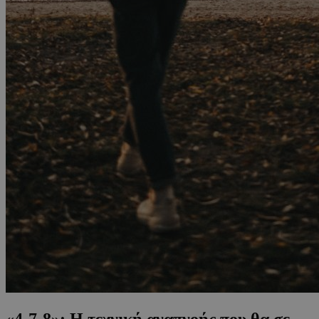
«4-7-8»: H τεχνική αναπνοής που θα σε