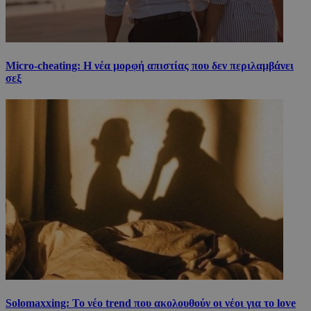
Micro-cheating: Η νέα μορφή απιστίας που δεν περιλαμβάνει
σεξ
Solomaxxing: Το νέο trend που ακολουθούν οι νέοι για το love