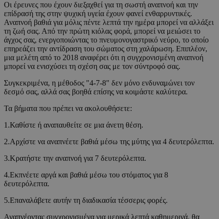
Οι έρευνες που έχουν διεξαχθεί για τη σωστή αναπνοή και την
επίδρασή της στην ψυχική υγεία έχουν φανεί ενθαρρυντικές.
Αναπνοή βαθιά για μόλις πέντε λεπτά την ημέρα μπορεί να αλλάξει
τη ζωή σας. Από την πρώτη κιόλας φορά, μπορεί να μειώσει το
άγχος σας, ενεργοποιώντας το πνευμονογαστρικό νεύρο, το οποίο
επηρεάζει την αντίδραση του σώματος στη χαλάρωση. Επιπλέον,
μια μελέτη από το 2018 αναφέρει ότι η συγχρονισμένη αναπνοή
μπορεί να ενισχύσει τη σχέση σας με τον σύντροφό σας.
Συγκεκριμένα, η μέθοδος "4-7-8" δεν μόνο ενδυναμώνει τον
δεσμό σας, αλλά σας βοηθά επίσης να κοιμάστε καλύτερα.
Τα βήματα που πρέπει να ακολουθήσετε:
1.Καθίστε ή αναπαυθείτε σε μια άνετη θέση.
2.Αρχίστε να αναπνέετε βαθιά μέσω της μύτης για 4 δευτερόλεπτα.
3.Κρατήστε την αναπνοή για 7 δευτερόλεπτα.
4.Εκπνέετε αργά και βαθιά μέσω του στόματος για 8
δευτερόλεπτα.
5.Επαναλάβετε αυτήν τη διαδικασία τέσσερις φορές.
Αναπνέοντας συγχρονισμένα για μερικά λεπτά καθημερινά, θα