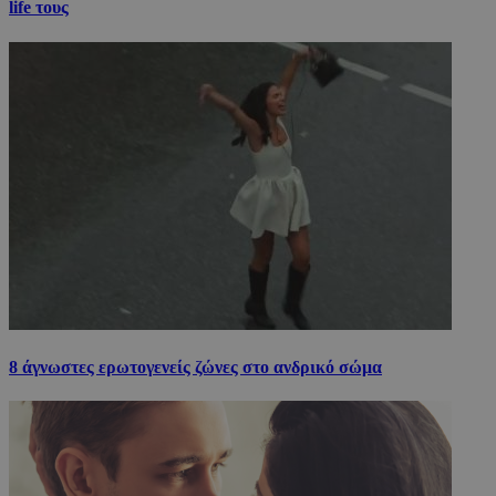
life τους
8 άγνωστες ερωτογενείς ζώνες στο ανδρικό σώμα