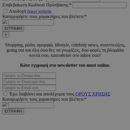
Επιβεβαίωση Κωδικού Πρόσβασης:*
Αποδοχή
όρων χρήσης
Καταχωρήστε τους χαρακτήρες που βλέπετε*
LangCookie
www.must.com.cy
1 εβδομ
ΕΓΓΡΑΦΗ
μέρ
×
CookieScriptConsent
4 εβδο
CookieScript
Shopping, µόδα, οµορφιά, lifestyle, celebrity news, συνεντεύξεις,
2 μέ
www.must.com.cy
going out και όλα όσα θες να γνωρίζεις, δυο φορές τη βδοµάδα
κοντά σου, κατευθείαν στο inbox σου!
Κάνε εγγραφή στο newsletter του must online.
_scc_session
.entelia-
19 λεπτ
adserver.com
δευτερό
Έχω διαβάσει και αποδέχοµαι τους
ΟΡΟΥΣ ΧΡΗΣΗΣ
Καταχωρήστε τους χαρακτήρες που βλέπετε*
PHPSESSID
συνεδ
PHP.net
www.must.com.cy
ΕΓΓΡΑΦΗ