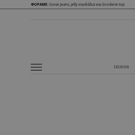
ΦΟΡΑΜΕ:
loose jeans, jelly σανδάλια και broderie top
FASHION
Αρχική Σελίδα
/
BLOGS