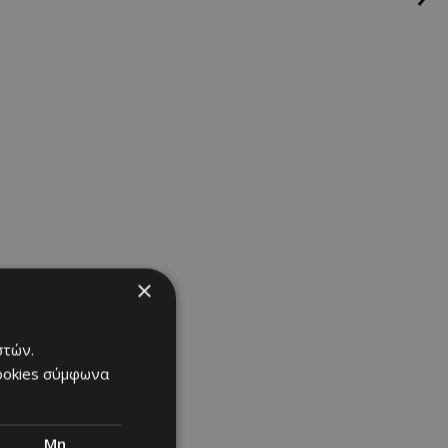
×
στών.
cookies σύμφωνα
Μη