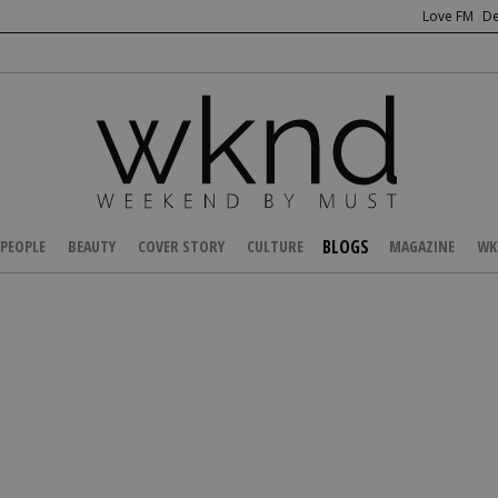
Love FM
De
BLOGS
PEOPLE
BEAUTY
COVER STORY
CULTURE
MAGAZINE
WK
/
Ανδρονίκη Λασηθιωτάκη