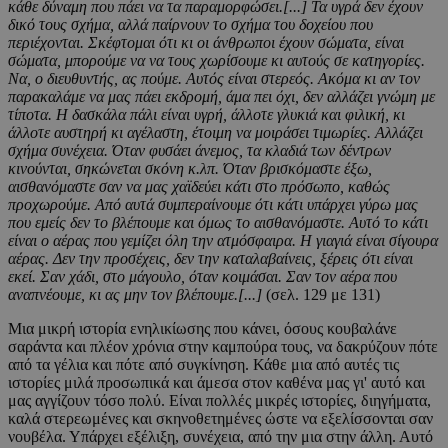
κάθε δύναμη που πάει να τα παραμορφώσει.[...] Τα υγρά δεν έχουν
δικό τους σχήμα, αλλά παίρνουν το σχήμα του δοχείου που
περιέχονται. Σκέφτομαι ότι κι οι άνθρωποι έχουν σώματα, είναι
σώματα, μπορούμε να να τους χωρίσουμε κι αυτούς σε κατηγορίες.
Να, ο διευθυντής, ας πούμε. Αυτός είναι στερεός. Ακόμα κι αν τον
παρακαλάμε να μας πάει εκδρομή, άμα πει όχι, δεν αλλάζει γνώμη με
τίποτα. Η δασκάλα πάλι είναι υγρή, άλλοτε γλυκιά και φιλική, κι
άλλοτε αυστηρή κι αγέλαστη, έτοιμη να μοιράσει τιμωρίες. Αλλάζει
σχήμα συνέχεια. Όταν φυσάει άνεμος, τα κλαδιά των δέντρων
κινούνται, σηκώνεται σκόνη κ.λπ. Όταν βρισκόμαστε έξω,
αισθανόμαστε σαν να μας χαϊδεύει κάτι στο πρόσωπο, καθώς
προχωρούμε. Από αυτά συμπεραίνουμε ότι κάτι υπάρχει γύρω μας
που εμείς δεν το βλέπουμε και όμως το αισθανόμαστε. Αυτό το κάτι
είναι ο αέρας που γεμίζει όλη την ατμόσφαιρα. Η γιαγιά είναι σίγουρα
αέρας. Δεν την προσέχεις, δεν την καταλαβαίνεις,
ξέρεις ότι είναι
εκεί. Σαν χάδι, στο μάγουλο, όταν κοιμάσαι. Σαν τον αέρα που
αναπνέουμε, κι ας μην τον βλέπουμε.[...]
(σελ. 129 με 131)
Μια μικρή ιστορία ενηλικίωσης που κάνει, όσους κουβαλάνε
σαράντα και πλέον χρόνια στην καμπούρα τους, να δακρύζουν πότε
από τα γέλια και πότε από συγκίνηση. Κάθε μια από αυτές τις
ιστορίες μιλά προσωπικά και άμεσα στον καθένα μας γι' αυτό και
μας αγγίζουν τόσο πολύ. Είναι πολλές μικρές ιστορίες, διηγήματα,
καλά στερεωμένες και σκηνοθετημένες ώστε να εξελίσσονται σαν
νουβέλα. Υπάρχει εξέλιξη, συνέχεια, από την μια στην άλλη. Αυτό