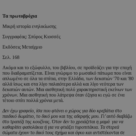
Τα πρωτοβρόχια
Μικρή ιστορία ενηλικίωσης
Συγγραφέας: Σπύρος Κιοσσές
Εκδόσεις Μεταίχμιο
Σελ. 168
Ακόμα και το εξώφυλλο, του βιβλίου, σε προϊδεάζει για την εποχή
που διαδραματίζεται. Είναι γνώριμο το μωσαϊκό πάτωμα που είναι
απλωμένο σε όλα τα σπίτια, στην Ελλάδα, των δεκατιών '70 και '80
αλλά ίσως και στα λίγο παλαιότερα αλλά και λίγο νεότερα των
δεκατιών αυτών. Μια αισθητική πολύ χαρακτηριστική εκείνων των
χρόνων. Μια αισθητική που λάτρεψα όταν έζησα κι εγώ σε ένα
τέτοιο σπίτι πολλά χρόνια μετά.
Δεν έχω γραφείο, ίσα που φτάνει ο χώρος για δύο κρεβάτια στο
παιδικό δωμάτιο, το δικό μου και της αδερφής μου. Γι’ αυτό διαβάζω
στο τραπέζι της κουζίνας. Όταν δεν το χρειάζεται η μαμά για να
καθαρίσει φασολάκια ή για να φτιάξει τυροπιτάκια. Τα στερεά
σώματα έχουν το δικό τους σχήμα και όγκο και αντιστέκονται σε