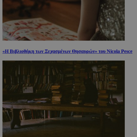
«Η Βιβλιοθήκη των Ξεχασμένων Θησαυρών» του Nicola Pesce