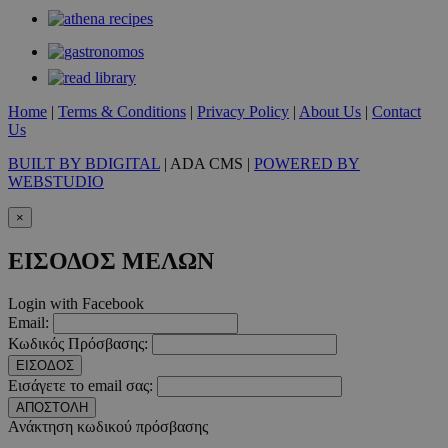
__cf_bm
29 λεπτ
Cloudflare Inc.
δευτερό
.twitter.com
Google Privacy Polic
Home
|
Terms & Conditions
|
Privacy Policy
|
About Us
|
Contact
Us
__cf_bm
29 λεπτ
Cloudflare Inc.
δευτερό
.pexels.com
BUILT BY BDIGITAL
| ADA CMS |
POWERED BY
WEBSTUDIO
×
ΕΙΣΟΔΟΣ ΜΕΛΩΝ
LangCookie
www.must.com.cy
1 εβδομ
μέρ
Login with Facebook
Email:
CookieScriptConsent
4 εβδο
CookieScript
2 μέ
www.must.com.cy
Κωδικός Πρόσβασης:
ΕΙΣΟΔΟΣ
Εισάγετε το email σας:
ΑΠΟΣΤΟΛΗ
Ανάκτηση κωδικού πρόσβασης