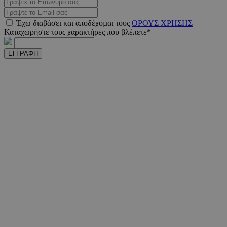
Έχω διαβάσει και αποδέχοµαι τους
ΟΡΟΥΣ ΧΡΗΣΗΣ
Καταχωρήστε τους χαρακτήρες που βλέπετε*
VISITOR_PRIVACY_METADATA
5 μήνε
YouTube
εβδομ
.youtube.com
ΕΓΓΡΑΦΗ
takeOverCookie
www.must.com.cy
1 μέ
AdSphere-GDPR
delivery.ad-
1 χρό
sphere.eu