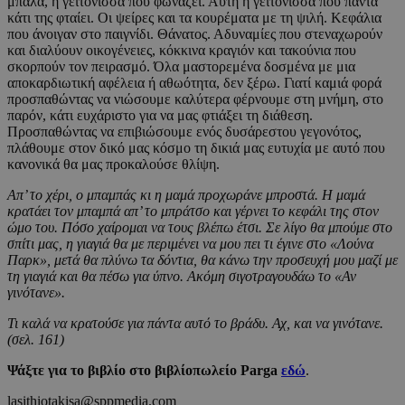
μπάλα, η γειτόνισσα που φωνάζει. Αυτή η γειτόνισσα που πάντα
κάτι της φταίει. Οι ψείρες και τα κουρέματα με τη ψιλή. Κεφάλια
που άνοιγαν στο παιγνίδι. Θάνατος. Αδυναμίες που στεναχωρούν
και διαλύουν οικογένειες, κόκκινα κραγιόν και τακούνια που
σκορπούν τον πειρασμό. Όλα μαστορεμένα δοσμένα με μια
αποκαρδιωτική αφέλεια ή αθωότητα, δεν ξέρω. Γιατί καμιά φορά
προσπαθώντας να νιώσουμε καλύτερα φέρνουμε στη μνήμη, στο
παρόν, κάτι ευχάριστο για να μας φτιάξει τη διάθεση.
Προσπαθώντας να επιβιώσουμε ενός δυσάρεστου γεγονότος,
πλάθουμε στον δικό μας κόσμο τη δικιά μας ευτυχία με αυτό που
κανονικά θα μας προκαλούσε θλίψη.
Απ’ το χέρι, ο μπαμπάς κι η μαμά προχωράνε μπροστά. Η μαμά
κρατάει τον μπαμπά απ’ το μπράτσο και γέρνει το κεφάλι της στον
ώμο του. Πόσο χαίρομαι να τους βλέπω έτσι. Σε λίγο θα μπούμε στο
σπίτι μας, η γιαγιά θα με περιμένει να μου πει τι έγινε στο «Λούνα
Παρκ», μετά θα πλύνω τα δόντια, θα κάνω την προσευχή μου μαζί με
τη γιαγιά και θα πέσω για ύπνο. Ακόμη σιγοτραγουδάω το «Αν
γινότανε».
Τι καλά να κρατούσε για πάντα αυτό το βράδυ. Αχ, και να γινότανε.
(σελ. 161)
Ψάξτε για το βιβλίο στο βιβλίοπωλείο Parga
εδώ
.
lasithiotakisa@sppmedia.com