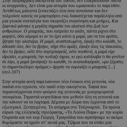
Στην πατριαρχική οικογένεια του Τάσου, δεν επικρατούσαν πάντα
οι ισορροπίες
.
Δεν είναι μια ιστορία που ωραιοποίει το παρελθόν.
Αντιθέτως μάλιστα ξεσκεπάζει όλα όσα πονούσαν και δεν
τολμούσε κανείς να μαρτυρήσει ενώ διακατέχεται παράλληλα από
μια γλυκία νοσταλγία που σκορπίζει συγκίνηση και μνήμες.
Και
ξαφνικά φάνηκε η μεγάλη σημασία του αλατιού στη ζωή των
ανθρώπων. Ο μπαμπάς, που λατρεύει το αλάτι, πάντα ρίχνει στο
φαγητό, όσο αλμυρό κι αν το έχει κάνει η μαμά, για να του αρέσει,
ζήτησε την αλατιέρα. Η μαμά, αναστατωμένη, έψαξε στο καλάθι, το
άδειασε όλο, δεν το βρήκε, πήγε στο αμάξι, έψαξε όλες τις σακούλες,
δεν το βρήκε, ούτε στο πορτμπαγκάζ, ούτε πουθενά, η μαμά είχε
ιδρώσει, ο μπαμπάς την κοίταζε άγρια, κι εγώ κατάλαβα τι θα γινόταν
σε λίγο, η μαμά ξανάψαξε το καλάθι, το αναποδογύρισε, «μα ξέχασες
το σημαντικότερο πράγμα;» άρχισε να ουρλιάζει ο μπαμπάς
[...]
(σελ.107)
Στην ιστορία αυτή παρελαύνουν νέοι ένοικοι στη γειτονία, νέα
παιδιά στο σχολείο, νέο παιδί στην οικογένεια. Ταψιά που
πηγαινοέρχονται στον φούρνο της γειτονιάς με μοσχομυριστά
τσουρέκια. Τηγανιτά κεφτεδάκια που μεθούν όλη τη γειτονιά και
την κάνουν να τα λαχταρά. Δέματα με δώρα που έρχονται από το
εξωτερικό. Ξενητεμένοι. Το ατύχημα στο Τσέρνομπιλ. Τα πρώτα
σίριαλ της ελληνικής τηλεόρασης, «Το Λούνα Παρκ» με την κυρία
Ουρανία και τον κυρ Γιώργη. Τραγούδια που αγαπήσαμε κι ακόμα
θυμόμαστε να ηχούν στ’ αυτιά μας. Τζάμια που τα σπάει μια