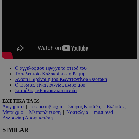
Ο άγγελος που έψαχνε τα φτερά του
Το τελευταίο Kαλοκαίρι στη Ρώμη
Αγάπη Παράνομη του Κωνσταντίνου Θεοτόκη
Ο Έρωτας είναι παιχνίδι, μωρό μου
Στο τέλος πεθαίνουν και οι δύο
ΣΧΕΤΙΚΑ TAGS
Διηγήματα
|
Τα πρωτοβρόχια
|
Σπύρος Κιοσσές
|
Εκδόσεις
Μεταίχμιο
|
Μεταπολίτευση
|
Νοσταλγία
|
must read
|
Ανδρονίκη Λασηθιωτάκη
|
SIMILAR