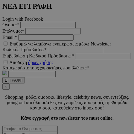
_scc_session
.entelia-
19 λεπτ
ΝΕΑ ΕΓΓΡΑΦΗ
adserver.com
δευτερό
Login with Facebook
Ονομα:*
PHPSESSID
συνεδ
PHP.net
www.must.com.cy
Επώνυμο:*
Email:*
Επιθυμώ να λαμβάνω ενημερώσεις μέσω Newsletter
Κωδικός Πρόσβασης:*
Επιβεβαίωση Κωδικού Πρόσβασης:*
Αποδοχή
όρων χρήσης
Καταχωρήστε τους χαρακτήρες που βλέπετε*
ΕΓΓΡΑΦΗ
×
PHPSESSID
συνεδ
PHP.net
Shopping, µόδα, οµορφιά, lifestyle, celebrity news, συνεντεύξεις,
m.must.com.cy
going out και όλα όσα θες να γνωρίζεις, δυο φορές τη βδοµάδα
κοντά σου, κατευθείαν στο inbox σου!
Κάνε εγγραφή στο newsletter του must online.