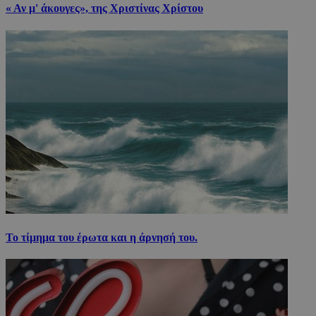
« Αν μ' άκουγες», της Χριστίνας Χρίστου
Το τίμημα του έρωτα και η άρνησή του.