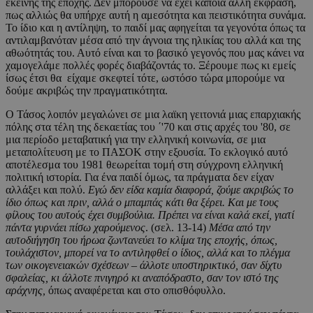
εκείνης της εποχής. Δεν μπορούσε να έχει κάποια άλλη έκφραση,
πως αλλιώς θα υπήρχε αυτή η αμεσότητα και πειστικότητα συνάμα.
Το ίδιο και η αντίληψη, το παιδί μας αφηγείται τα γεγονότα όπως τα
αντιλαμβανόταν μέσα από την άγνοια της ηλικίας του αλλά και της
αθωότητάς του. Αυτό είναι και το βασικό γεγονός που μας κάνει να
χαμογελάμε πολλές φορές διαβάζοντάς το. Ξέρουμε πως κι εμείς
ίσως έτσι θα είχαμε σκεφτεί τότε, ωστόσο τώρα μπορούμε να
δούμε ακριβώς την πραγματικότητα.
Ο Τάσος λοιπόν μεγαλώνει σε μια λαϊκη γειτονιά μιας επαρχιακής
πόλης στα τέλη της δεκαετίας του ΄'70 και στις αρχές του '80, σε
μια περίοδο μεταβατική για την ελληνική κοινωνία, σε μια
μεταπολίτευση με το ΠΑΣΟΚ στην εξουσία. Το εκλογικό αυτό
αποτέλεσμα του 1981 θεωρείται τομή στη σύγχρονη ελληνική
πολιτική ιστορία. Για ένα παιδί όμως, τα πράγματα δεν είχαν
αλλάξει και πολύ.
Εγώ δεν είδα καμία διαφορά, ζούμε ακριβώς το
ίδιο όπως και πριν, αλλά ο μπαμπάς κάτι θα ξέρει. Και με τους
φίλους του αυτούς έχει συμβούλια. Πρέπει να είναι καλά εκεί, γιατί
πάντα γυρνάει πίσω χαρούμενος
. (σελ. 13-14)
Μέσα από την
αυτοδιήγηση του ήρωα ζωντανεύει το κλίμα της εποχής, όπως,
τουλάχιστον, μπορεί να το αντιληφθεί ο ίδιος, αλλά και το πλέγμα
των οικογενειακών σχέσεων – άλλοτε υποστηρικτικό, σαν δίχτυ
σφαλείας, κι άλλοτε πνιγηρό κι αναπόδραστο, σαν τον ιστό της
αράχνης,
όπως αναφέρεται και στο οπισθόφυλλο.