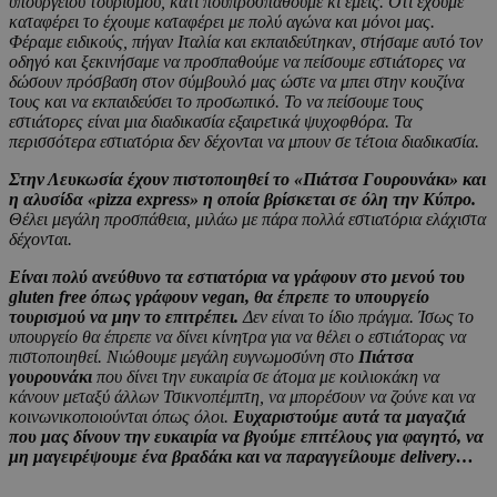
υπουργείου τουρισμού, κάτι πουπροσπαθούμε κι εμείς. Ότι έχουμε
καταφέρει το έχουμε καταφέρει με πολύ αγώνα και μόνοι μας.
Φέραμε ειδικούς, πήγαν Ιταλία και εκπαιδεύτηκαν, στήσαμε αυτό τον
οδηγό και ξεκινήσαμε να προσπαθούμε να πείσουμε εστιάτορες να
δώσουν πρόσβαση στον σύμβουλό μας ώστε να μπει στην κουζίνα
τους και να εκπαιδεύσει το προσωπικό. Το να πείσουμε τους
εστιάτορες είναι μια διαδικασία εξαιρετικά ψυχοφθόρα. Τα
περισσότερα εστιατόρια δεν δέχονται να μπουν σε τέτοια διαδικασία.
Στην Λευκωσία έχουν πιστοποιηθεί το «Πιάτσα Γουρουνάκι» και
η αλυσίδα «pizza express» η οποία βρίσκεται σε όλη την Κύπρο.
Θέλει μεγάλη προσπάθεια, μιλάω με πάρα πολλά εστιατόρια ελάχιστα
δέχονται.
Είναι πολύ ανεύθυνο τα εστιατόρια να γράφουν στο μενού του
gluten free όπως γράφουν vegan, θα έπρεπε το υπουργείο
τουρισμού να μην το επιτρέπει.
Δεν είναι το ίδιο πράγμα. Ίσως το
υπουργείο θα έπρεπε να δίνει κίνητρα για να θέλει ο εστιάτορας να
πιστοποιηθεί. Νιώθουμε μεγάλη ευγνωμοσύνη στο
Πιάτσα
γουρουνάκι
που δίνει την ευκαιρία σε άτομα με κοιλιοκάκη να
κάνουν μεταξύ άλλων Τσικνοπέμπτη, να μπορέσουν να ζούνε και να
κοινωνικοποιούνται όπως όλοι.
Ευχαριστούμε αυτά τα μαγαζιά
που μας δίνουν την ευκαιρία να βγούμε επιτέλους για φαγητό, να
μη μαγειρέψουμε ένα βραδάκι και να παραγγείλουμε delivery…