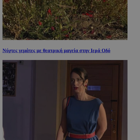
Νύχτες γεμάτες με θεατρική μαγεία στην Ιερά Οδό