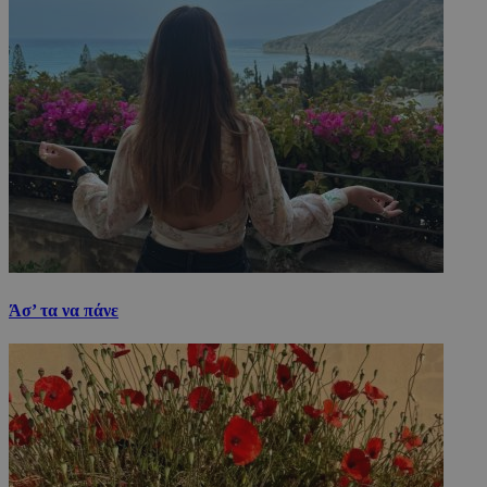
Άσ’ τα να πάνε