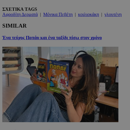
ΣΧΕΤΙΚΑ TAGS
Αφροδίτη Δερματά
|
Μόνικα Πεβέτη
|
κοιλιοκάκη
|
γλουτένη
SIMILAR
Ένα τεύχος Ποπάυ και ένα ταξίδι πίσω στον χρόνο