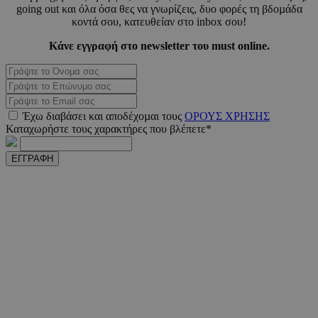
going out και όλα όσα θες να γνωρίζεις, δυο φορές τη βδοµάδα
PHPSESSID
συνεδ
PHP.net
κοντά σου, κατευθείαν στο inbox σου!
m.must.com.cy
Κάνε εγγραφή στο newsletter του must online.
Έχω διαβάσει και αποδέχοµαι τους
ΟΡΟΥΣ ΧΡΗΣΗΣ
Καταχωρήστε τους χαρακτήρες που βλέπετε*
ΕΓΓΡΑΦΗ
VISITOR_PRIVACY_METADATA
5 μήνε
YouTube
εβδομ
.youtube.com