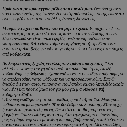
Πρόσφατα με προσέγγισε μέλος του συνδέσμου,
έχει δυο χρόνια
που ταλαιπωρείτε, της έκαναν δυο γαστροσκοπίσεις και της είπαν ότι
είναι ευερέθιστο έντερο και άλλες άκυρες διαγνώσεις.
Μπορεί να έχει ο καθένας και να μην το ξέρει. Υ
πάρχουν ειδικές
αναλύσεις αίματος που εύκολα τις κάνεις και αν ο δείκτης των εν
λόγω αναλύσεων είναι πολύ υψηλός μετά σε παραπέμπουν σε
γαστροσκόπιση διότι είναι κρίμα να αρχίσεις αυτή την δίαιτα και
αυτό τον τρόπο ζωής για πάντα, χωρίς να είσαι σίγουρος ότι πάσχεις
από κοιλιοκάκη.
Αν διαγνωστείς ξεχνάς εντελώς τον τρόπο που ζούσες
. Όλα
αλλάζουν. Χάνεις την γη κάτω από τα πόδια σου. Εμείς επειδή
καθυστέρησε η διάγνωση είχαμε χρόνο να το συνειδητοποιήσουμε, να
το αποδεχτούμε, να το ψάξουμε και να προσαρμοστούμε. Επειδή
ένιωθα ότι ήταν αυτό, γέμισα ένα ντουλαπάκι γεμάτο λιχουδιές χωρίς
γλουτένη και προετοίμαζα τον γιο μου για μια διαφορετική
καθημερινότητα.
Όταν διαγνώστηκε ο γιός μου αμέσως η παιδίατρος του Μακάριου
νοσοκομείου με παρέπεμψε στον σύνδεσμο κοιλιοκάκης. Στην αρχή
ήμουν λίγο προκατειλημμένη, δεν πίστευα ότι θα μπορούσε να με
βοηθήσει. Έκανα λάθος, από το πρώτο τηλεφώνημα ο σύνδεσμος
μας φέρθηκε ευγενικά με αγάπη και μας βοήθησε πάρα πολύ ώστε να
προσαρμοστούμε εύκολα στην νέα πραγματικότητα. Μετά από λίγες