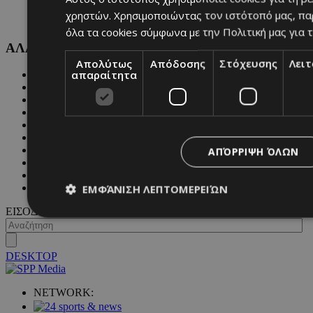
χρηστών. Χρησιμοποιώντας τον ιστότοπό μας, πα
όλα τα cookies σύμφωνα με την Πολιτική μας για τ
ΑΛΛΕΣ ΚΑΤΗΓΟΡΙΕΣ
Απολύτως
Απόδοσης
Στόχευσης
Λει
απαραίτητα
FASHION
PEOPLE
BEAUTY
COVER STORY
CULTURE
BLOGS
MAGAZINE
ΑΠΌΡΡΙΨΗ ΌΛΩΝ
WKND BY MUST
ASTROLOGY
ΓΕΝΙΚΕΣ ΠΛΗΡΟΦΟΡΙΕΣ
ΕΜΦΆΝΙΣΗ ΛΕΠΤΟΜΕΡΕΙΏΝ
ΕΙΣΟΔΟΣ
Απολύτως απαραίτητα
Απόδοσης
Στόχευσης
Λ
DESKTOP
Τα απολύτως απαραίτητα cookies επιτρέπουν βασικές λειτουργ
χρήστη και τη διαχείριση λογαριασμού. Ο ιστότοπος δεν μπορε
NETWORK:
απολύτως απαραίτητα cookies.