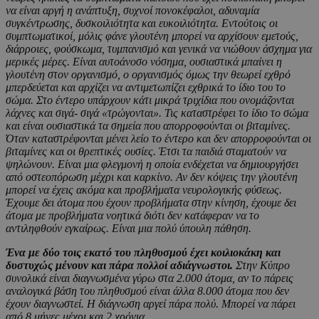
να είναι αργή η ανάπτυξη, συχνοί πονοκέφαλοι, αδυναμία
συγκέντρωσης, δυσκοιλιότητα και ευκοιλιότητα. Εντούτοις οι
συμπτωματικοί, μόλις φάνε γλουτένη μπορεί να αρχίσουν εμετούς,
διάρροιες, φούσκωμα, τυμπανισμό και γενικά να νιώθουν άσχημα για
μερικές μέρες. Είναι αυτοάνοσο νόσημα, ουσιαστικά μπαίνει η
γλουτένη στον οργανισμό, ο οργανισμός όμως την θεωρεί εχθρό
μπερδεύεται και αρχίζει να αντιμετωπίζει εχθρικά το ίδιο του το
σώμα. Στο έντερο υπάρχουν κάτι μικρά τριχίδια που ονομάζονται
λάχνες και σιγά- σιγά «τρώγονται». Τις καταστρέφει το ίδιο το σώμα
και είναι ουσιαστικά τα σημεία που απορροφούνται οι βιταμίνες.
Όταν καταστρέφονται μένει λείο το έντερο και δεν απορροφούνται οι
βιταμίνες και οι θρεπτικές ουσίες. Έτσι τα παιδιά σταματούν να
ψηλώνουν. Είναι μια φλεγμονή η οποία ενδέχεται να δημιουργήσει
από οστεοπόρωση μέχρι και καρκίνο. Αν δεν κόψεις την γλουτένη
μπορεί να έχεις ακόμα και προβλήματα νευρολογικής φύσεως.
Έχουμε δει άτομα που έχουν προβλήματα στην κίνηση, έχουμε δει
άτομα με προβλήματα νοητικά διότι δεν κατάφεραν να το
αντιληφθούν εγκαίρως. Είναι μια πολύ ύπουλη πάθηση.
Ένα με δύο τοις εκατό του πληθυσμού έχει κοιλιοκάκη και
δυστυχώς μένουν και πάρα πολλοί αδιάγνωστοι.
Στην Κύπρο
συνολικά είναι διαγνωσμένα γύρω στα 2.000 άτομα, αν το πάρεις
αναλογικά βάση του πληθυσμού είναι άλλα 8.000 άτομα που δεν
έχουν διαγνωστεί. Η διάγνωση αργεί πάρα πολύ. Μπορεί να πάρει
από 8 μήνες μέχρι και 2 χρόνια.