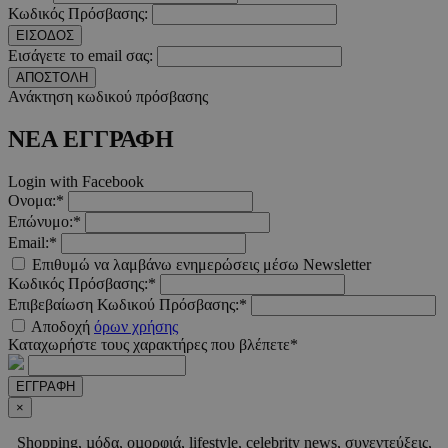
Κωδικός Πρόσβασης:
ΕΙΣΟΔΟΣ
CookieScriptConsent
4 εβδο
CookieScript
2 μέ
www.must.com.cy
Εισάγετε το email σας:
ΑΠΟΣΤΟΛΗ
Ανάκτηση κωδικού πρόσβασης
ΝΕΑ ΕΓΓΡΑΦΗ
_scc_session
.entelia-
19 λεπτ
adserver.com
δευτερό
Login with Facebook
Ονομα:*
Επώνυμο:*
Email:*
PHPSESSID
συνεδ
PHP.net
Επιθυμώ να λαμβάνω ενημερώσεις μέσω Newsletter
www.must.com.cy
Κωδικός Πρόσβασης:*
Επιβεβαίωση Κωδικού Πρόσβασης:*
Αποδοχή
όρων χρήσης
Καταχωρήστε τους χαρακτήρες που βλέπετε*
ΕΓΓΡΑΦΗ
×
Shopping, µόδα, οµορφιά, lifestyle, celebrity news, συνεντεύξεις,