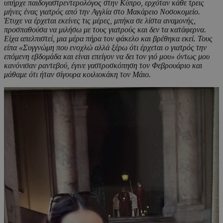
υπήρχε παιδογαστρεντερολόγος στην Κύπρο, ερχόταν κάθε τρεις
μήνες ένας γιατρός από την Αγγλία στο Μακάρειο Νοσοκομείο.
Έτυχε να έρχεται εκείνες τις μέρες, μπήκα σε λίστα αναμονής,
προσπαθούσα να μιλήσω με τους γιατρούς και δεν τα κατάφερνα.
Είχα απελπιστεί, μια μέρα πήρα τον φάκελο και βρέθηκα εκεί. Τους
είπα «Συγγνώμη που ενοχλώ αλλά ξέρω ότι έρχεται ο γιατρός την
επόμενη εβδομάδα και είναι επείγον να δει τον γιό μου» όντως μου
κανόνισαν ραντεβού, έγινε γαστροσκόπηση τον Φεβρουάριο και
μάθαμε ότι ήταν σίγουρα κοιλιοκάκη τον Μάιο.