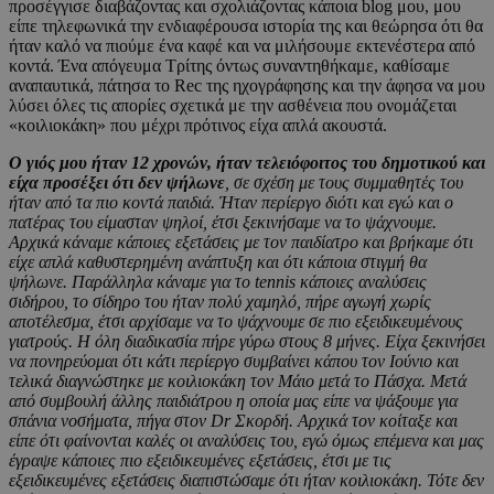
προσέγγισε διαβάζοντας και σχολιάζοντας κάποια blog μου, μου
είπε τηλεφωνικά την ενδιαφέρουσα ιστορία της και θεώρησα ότι θα
ήταν καλό να πιούμε ένα καφέ και να μιλήσουμε εκτενέστερα από
κοντά. Ένα απόγευμα Τρίτης όντως συναντηθήκαμε, καθίσαμε
αναπαυτικά, πάτησα το Rec της ηχογράφησης και την άφησα να μου
λύσει όλες τις απορίες σχετικά με την ασθένεια που ονομάζεται
«κοιλιοκάκη» που μέχρι πρότινος είχα απλά ακουστά.
Ο γιός μου ήταν 12 χρονών, ήταν τελειόφοιτος του δημοτικού και
είχα προσέξει ότι δεν ψήλωνε
, σε σχέση με τους συμμαθητές του
ήταν από τα πιο κοντά παιδιά. Ήταν περίεργο διότι και εγώ και ο
πατέρας του είμασταν ψηλοί, έτσι ξεκινήσαμε να το ψάχνουμε.
Αρχικά κάναμε κάποιες εξετάσεις με τον παιδίατρο και βρήκαμε ότι
είχε απλά καθυστερημένη ανάπτυξη και ότι κάποια στιγμή θα
ψήλωνε. Παράλληλα κάναμε για το tennis κάποιες αναλύσεις
σιδήρου, το σίδηρο του ήταν πολύ χαμηλό, πήρε αγωγή χωρίς
αποτέλεσμα, έτσι αρχίσαμε να το ψάχνουμε σε πιο εξειδικευμένους
γιατρούς. Η όλη διαδικασία πήρε γύρω στους 8 μήνες. Είχα ξεκινήσει
να πονηρεύομαι ότι κάτι περίεργο συμβαίνει κάπου τον Ιούνιο και
τελικά διαγνώστηκε με κοιλιοκάκη τον Μάιο μετά το Πάσχα. Μετά
από συμβουλή άλλης παιδιάτρου η οποία μας είπε να ψάξουμε για
σπάνια νοσήματα, πήγα στον Dr Σκορδή. Αρχικά τον κοίταξε και
είπε ότι φαίνονται καλές οι αναλύσεις του, εγώ όμως επέμενα και μας
έγραψε κάποιες πιο εξειδικευμένες εξετάσεις, έτσι με τις
εξειδικευμένες εξετάσεις διαπιστώσαμε ότι ήταν κοιλιοκάκη. Τότε δεν