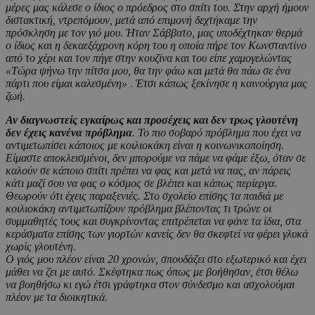
μέρες μας κάλεσε ο ίδιος ο πρόεδρος στο σπίτι του. Στην αρχή ήμουν
διστακτική, ντρεπόμουν, μετά από επιμονή δεχτήκαμε την
πρόσκληση με τον γιό μου. Ήταν Σάββατο, μας υποδέχτηκαν θερμά
ο ίδιος και η δεκαεξάχρονη κόρη του η οποία πήρε τον Κωνσταντίνο
από το χέρι και τον πήγε στην κουζίνα και του είπε χαμογελώντας
«Τώρα ψήνω την πίτσα μου, θα την φάω και μετά θα πάω σε ένα
πάρτι που είμαι καλεσμένη» . Έτσι κάπως ξεκίνησε η καινούργια μας
ζωή.
Αν διαγνωστείς εγκαίρως και προσέχεις και δεν τρως γλουτένη
δεν έχεις κανένα πρόβλημα
. Το πιο σοβαρό πρόβλημα που έχει να
αντιμετωπίσει κάποιος με κοιλιοκάκη είναι η κοινωνικοποίηση.
Είμαστε αποκλεισμένοι, δεν μπορούμε να πάμε να φάμε έξω, όταν σε
καλούν σε κάποιο σπίτι πρέπει να φας και μετά να πας, αν πάρεις
κάτι μαζί σου να φας ο κόσμος σε βλέπει και κάπως περίεργα.
Θεωρούν ότι έχεις παραξενιές. Στο σχολείο επίσης τα παιδιά με
κοιλιοκάκη αντιμετωπίζουν πρόβλημα βλέποντας τι τρώνε οι
συμμαθητές τους και συγκρίνοντας επιτρέπεται να φάνε τα ίδια, στα
κεράσματα επίσης των γιορτών κανείς δεν θα σκεφτεί να φέρει γλυκά
χωρίς γλουτένη.
Ο γιός μου πλέον είναι 20 χρονών, σπουδάζει στο εξωτερικό και έχει
μάθει να ζει με αυτό. Σκέφτηκα πως όπως με βοήθησαν, έτσι θέλω
να βοηθήσω κι εγώ έτσι γράφτηκα στον σύνδεσμο και ασχολούμαι
πλέον με τα διοικητικά.