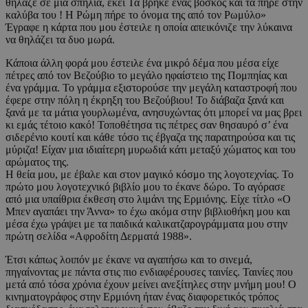
θήλαζε σε μια σπηλιά, εκεί Τα βρήκε ένας βοσκός και τα πήρε στην
καλύβα του ! Η Ρώμη πήρε το όνομα της από τον Ρωμύλο»
Έγραφε η κάρτα που μου έστειλε η οποία απεικόνιζε την λύκαινα
να θηλάζει τα δυο μωρά.
Κάποια άλλη φορά μου έστειλε ένα μικρό δέμα που μέσα είχε
πέτρες από τον Βεζούβιο το μεγάλο ηφαίστειο της Πομπηίας και
ένα γράμμα. Το γράμμα εξιστορούσε την μεγάλη καταστροφή που
έφερε στην πόλη η έκρηξη του Βεζούβιου! Το διάβαζα ξανά και
ξανά με τα μάτια γουρλωμένα, ανησυχώντας ότι μπορεί να μας βρει
κι εμάς τέτοιο κακό! Τοποθέτησα τις πέτρες σαν θησαυρό σ’ ένα
σιδερένιο κουτί και κάθε τόσο τις έβγαζα της παρατηρούσα και τις
μύριζα! Είχαν μια ιδιαίτερη μυρωδιά κάτι μεταξύ χώματος και του
αρώματος της.
Η θεία μου, με έβαλε και στον μαγικό κόσμο της λογοτεχνίας. Το
πρώτο μου λογοτεχνικό βιβλίο μου το έκανε δώρο. Το αγόρασε
από μια υπαίθρια έκθεση στο λιμάνι της Ερμιόνης. Είχε τίτλο «Ο
Μπεν αγαπάει την Άννα» το έχω ακόμα στην βιβλιοθήκη μου και
μέσα έχω γράψει με τα παιδικά καλικατζαρογράμματα μου στην
πρώτη σελίδα «Αφροδίτη Δερματά 1988».
Έτσι κάπως λοιπόν με έκανε να αγαπήσω και το σινεμά,
πηγαίνοντας με πάντα στις πιο ενδιαφέρουσες ταινίες. Ταινίες που
μετά από τόσα χρόνια έχουν μείνει ανεξίτηλες στην μνήμη μου! Ο
κινηματογράφος στην Ερμιόνη ήταν ένας διαφορετικός τρόπος