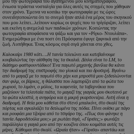
μου την φωτογραφία του αγαπημένου μου κινηματογράφου,
ένιωσα τεράστια νοσταλγία για όλες αυτές τις στιγμές που χάθηκαν
στον χρόνο. Έμεινα να κοιτάω την φωτογραφία με τις ώρες
συνειδητοποιώντα ότι το σινεμά ήταν απλά ένα μέρος του σκηνικού
που μου λείπει...λείπουν κυρίως οι ψυχές που το τρίγύριζαν, λείπει
και εκείνη η ανεμελιά των παιδικών χρόνων. Κοιτώντας την
φωτογραφία αποφάσισα να ψάξω και για τον «Ρίγκο- Ντουλάπα».
Ενημερώθηκα με ένα ποστ ότι Πρόσφατα έφυγε ξαφνικά από την
ζωή. Λυπήθηκα. Ένας κόσμος σιγά σιγά χάνεται στο χθες.
Καλοκαίρι 1980 κάτι….Η ταινία τελειώνει και κατεβαίνουμε
κουβαλώντας την αίσθηση της τα σκαλιά. Δίπλα είναι το LM, το
διάσημο φαστφουντάδικο! Ένα παγωτό μηχανής βανίλια θα κάνει
την διαδρομή της επιστροφής πιο γλυκιά και πιο δροσερή. Βγαίνω
από το μαγαζί με το παγωτό στο χέρι και μπροστά μου ξεδιπλώνονται
σαν φιλμ, οι βάρκες, η θάλασσα που λαμπυρίζει από τα φώτα του
χωριού, το λιμάνι, ο μόλος, τα καφενεία, τα ταβερνάκια που
μαζεύουν τα τελευταία πιάτα, το μαγαζί της γιαγιάς μου σκοτεινό με
τα φώτα κλειστά, η ανηφόρα και η μικρή γκαρσονιέρα. Αυτή είναι η
διαδρομή. Η θεία μου κάθεται στο στενό μπαλκόνι, στο σκαλί της
πόρτας και αγκαλιάζει τα διπλωμένα της πόδια. Πίνει ουίσκι με πάγο
και ρουφάει μια τζούρα από το τσιγάρο της. «Πως σου φάνηκε η
ταινία Αφροδιτούλα μου;» με ρωτάει σιγά, «Γύρισες;» φωνάζει
παράλληλα η γιαγιά μου από την κουζίνα όπου κοιμάται αυτές τις
μέρες. Κάθομαι στο σκαλί. «Ωραία ήταν» «Γύρισα» απαντάω και