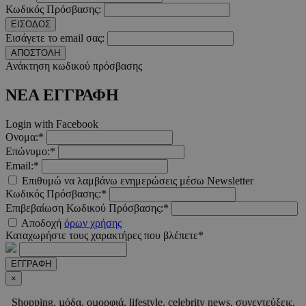
Κωδικός Πρόσβασης:
__cf_bm
29 λεπτ
Cloudflare Inc.
ΕΙΣΟΔΟΣ
δευτερό
.pexels.com
Εισάγετε το email σας:
ΑΠΟΣΤΟΛΗ
Ανάκτηση κωδικού πρόσβασης
ΝΕΑ ΕΓΓΡΑΦΗ
LangCookie
www.must.com.cy
1 εβδομ
μέρ
Login with Facebook
Ονομα:*
CookieScriptConsent
4 εβδο
CookieScript
Επώνυμο:*
2 μέ
www.must.com.cy
Email:*
Επιθυμώ να λαμβάνω ενημερώσεις μέσω Newsletter
Κωδικός Πρόσβασης:*
Επιβεβαίωση Κωδικού Πρόσβασης:*
Αποδοχή
όρων χρήσης
Καταχωρήστε τους χαρακτήρες που βλέπετε*
_scc_session
.entelia-
19 λεπτ
adserver.com
δευτερό
ΕΓΓΡΑΦΗ
×
PHPSESSID
συνεδ
PHP.net
Shopping, µόδα, οµορφιά, lifestyle, celebrity news, συνεντεύξεις,
www.must.com.cy