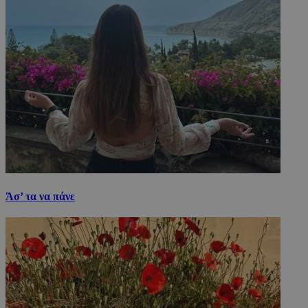
Άσ’ τα να πάνε