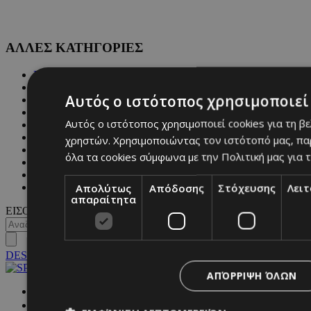
ΑΛΛΕΣ ΚΑΤΗΓΟΡΙΕΣ
FASHION
PEOPLE
Αυτός ο ιστότοπος χρησιμοποιεί 
BEAUTY
COVER STORY
Αυτός ο ιστότοπος χρησιμοποιεί cookies για τη β
CULTURE
BLOGS
χρηστών. Χρησιμοποιώντας τον ιστότοπό μας, πα
MAGAZINE
όλα τα cookies σύμφωνα με την Πολιτική μας για τ
WKND BY MUST
ASTROLOGY
Απολύτως
Απόδοσης
Στόχευσης
Λει
ΓΕΝΙΚΕΣ ΠΛΗΡΟΦΟΡΙΕΣ
απαραίτητα
ΕΙΣΟΔΟΣ
DESKTOP
ΑΠΌΡΡΙΨΗ ΌΛΩΝ
NETWORK: