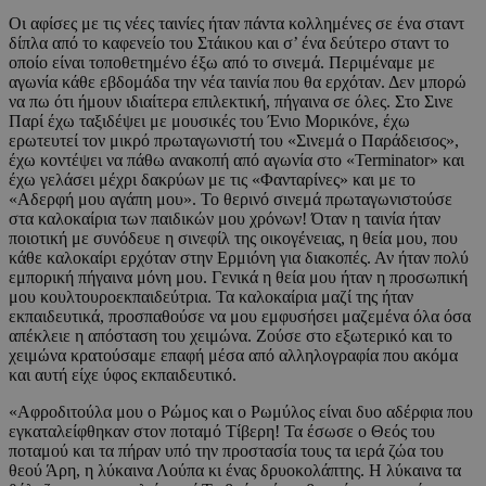
Οι αφίσες με τις νέες ταινίες ήταν πάντα κολλημένες σε ένα σταντ
δίπλα από το καφενείο του Στάικου και σ’ ένα δεύτερο σταντ το
οποίο είναι τοποθετημένο έξω από το σινεμά. Περιμέναμε με
αγωνία κάθε εβδομάδα την νέα ταινία που θα ερχόταν. Δεν μπορώ
να πω ότι ήμουν ιδιαίτερα επιλεκτική, πήγαινα σε όλες. Στο Σινε
Παρί έχω ταξιδέψει με μουσικές του Ένιο Μορικόνε, έχω
ερωτευτεί τον μικρό πρωταγωνιστή του «Σινεμά ο Παράδεισος»,
έχω κοντέψει να πάθω ανακοπή από αγωνία στο «Terminator» και
έχω γελάσει μέχρι δακρύων με τις «Φανταρίνες» και με το
«Αδερφή μου αγάπη μου». Το θερινό σινεμά πρωταγωνιστούσε
στα καλοκαίρια των παιδικών μου χρόνων! Όταν η ταινία ήταν
ποιοτική με συνόδευε η σινεφίλ της οικογένειας, η θεία μου, που
κάθε καλοκαίρι ερχόταν στην Ερμιόνη για διακοπές. Αν ήταν πολύ
εμπορική πήγαινα μόνη μου. Γενικά η θεία μου ήταν η προσωπική
μου κουλτουροεκπαιδεύτρια. Τα καλοκαίρια μαζί της ήταν
εκπαιδευτικά, προσπαθούσε να μου εμφυσήσει μαζεμένα όλα όσα
απέκλειε η απόσταση του χειμώνα. Ζούσε στο εξωτερικό και το
χειμώνα κρατούσαμε επαφή μέσα από αλληλογραφία που ακόμα
και αυτή είχε ύφος εκπαιδευτικό.
«Αφροδιτούλα μου ο Ρώμος και ο Ρωμύλος είναι δυο αδέρφια που
εγκαταλείφθηκαν στον ποταμό Τίβερη! Τα έσωσε ο Θεός του
ποταμού και τα πήραν υπό την προστασία τους τα ιερά ζώα του
θεού Άρη, η λύκαινα Λούπα κι ένας δρυοκολάπτης. Η λύκαινα τα