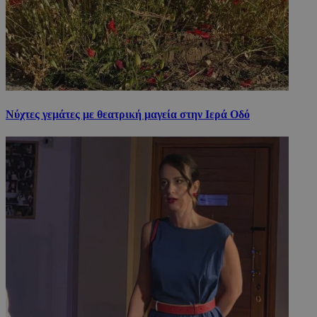
Νύχτες γεμάτες με θεατρική μαγεία στην Ιερά Οδό