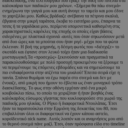
διασκέδασης, ένα τελετουργικό που έβαζε την δική του πινελιά στα
καλοκαίρια των παιδικών μου χρόνων. «Σήμερα θα πάω σινεμά»
ενημέρωνα την γιαγιά μου και αυτή άνοιγε το ταμείο και μου έδινε
το χαρτζιλίκι μου. Καθώς βράδιαζε ανέβαινα τα πέτρινα σκαλιά,
έβγαινα στην μικρή ταράτσα, έκοβα το εισιτήριο μου, έπαιρνα τα
τσιπς ή τα γαριδάκια μου, περίμενα υπομονετικά καθισμένη στις
χαρακτηριστικές καρέκλες της εποχής οι οποίες είχαν βάσεις
σιδερένιες με πλαστικά σχοινιά -αυτές που όταν σηκωνόσουν μετά
από δυο ώρες και τα μπούτια σου ήταν ριγέ- μέχρι που τα φώτα
έκλειναν. Η βοή της μηχανής, η δέσμη φωτός που «διέσχιζε» το
σκοτάδι και έφτανε στον λευκό τοίχο ήταν μια διαδικασία
μυσταγωγική.Τα «προσεχώς» ξεκινούσαν και πραγματικά τα
παρακολουθούσαμε με πολύ προσοχή προκειμένου να ξέρουμε τι
να περιμένουμε τις επόμενες εβδομάδες και να σημειώσουμε τα
πιο ενδιαφέροντα στην ατζέντα του μυαλού! Έπειτα σειρά είχε η
ταινία. Σπάνια θυμάμαι να έχω παρέα στο σινεμά και δεν με
ένοιαζε, από μικρή που ήμουν το έβλεπα ως έναν μοναχικό τρόπο
διασκέδασης. Το φως στην οθόνη ερχόταν από ένα μικρό
κουβούκλιο πίσω, το οποίο το χειριζόταν ή ήταν βοηθός ένας
καλόκαρδος εύσωμος γίγαντας που κυκλοφορούσε στο χωριό της
παιδικής μου ηλικίας. Ο Ρίγκο ή διαφορετικά Ντουλάπας. Έτσι
ήταν τα παρατσούκλια στην Ερμιόνη της δεκαετίας του 80, που
επιβαλλόταν όλοι οι διαφορετικοί να έχουν κάποιο αστείο,
κοροϊδευτικό nick name. Αυτός λοιπόν και οι αναμνήσεις μου από
το θερινό σινεμά πάνε μαζί. Έτσι, όταν πρόσφατα είδα στο timeline