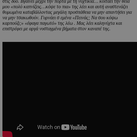
στις δυο. Βγαίνει μέχρι την πόρτα με τη νυχτικιά… κοιτάει την θεία
μου «πολύ καπνίζεις…κόψε το πια» της λέει και αυτή αναστενάζει
θυμωμένα καταβάλλοντας μεγάλη προσπάθεια να μην απαντήσει για
να μην τσακωθούν. Γυρνάει σ εμένα «Πεινάς; Να σου κόψω
καρπούζι;» «έφαγα παγωτό» της λέω . Μας λέει καληνύχτα και
επιστρέφει με αργά νυσταγμένα βήματα στον καναπέ της.