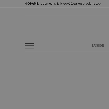
ΦΟΡΑΜΕ:
loose jeans, jelly σανδάλια και broderie top
FASHION
Αρχική Σελίδα
/
BLOGS