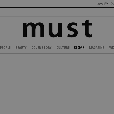
Love FM
De
BLOGS
PEOPLE
BEAUTY
COVER STORY
CULTURE
MAGAZINE
WK
/
Αφροδίτη Δερματά