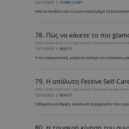
22/12/2025
|
COVER STORY
PHPSESSID
Από το Λονδίνο και το Love Island μέχρι τη Eurovisio
78.
Πώς να κάνετε το πιο glam
https://www.must.com.cy/gr/beauty/1-beauty/pws-na-kanete
10/12/2025
|
BEAUTY
VISITOR_PRIVACY
Η πιο σαγηνευτική, γιορτινή εκδοχή του κλασικού μακι
79.
Η απόλυτη Festive Self-Ca
https://www.must.com.cy/gr/beauty/1-beauty/i-apolyti-festi
takeOverCookie
12/12/2025
|
BEAUTY
5 Βήματα για λάμψη, ανανέωση & χαμόγελο που γεμίζε
AdSphere-GDPR
80.
Η τρυφερή κίνηση του συν