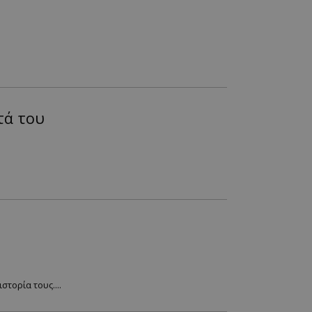
τά του
τορία τους....