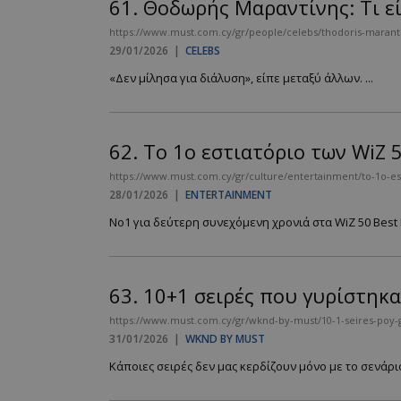
61.
Θοδωρής Μαραντίνης: Τι εί
https://www.must.com.cy/gr/people/celebs/thodoris-marantini
29/01/2026
|
CELEBS
«Δεν μίλησα για διάλυση», είπε μεταξύ άλλων. ...
62.
Το 1ο εστιατόριο των WiZ 
https://www.must.com.cy/gr/culture/entertainment/to-1o-es
28/01/2026
|
ENTERTAINMENT
Νο1 για δεύτερη συνεχόμενη χρονιά στα WiZ 50 Best R
63.
10+1 σειρές που γυρίστηκ
https://www.must.com.cy/gr/wknd-by-must/10-1-seires-poy-gy
31/01/2026
|
WKND BY MUST
Κάποιες σειρές δεν μας κερδίζουν μόνο με το σενάριο