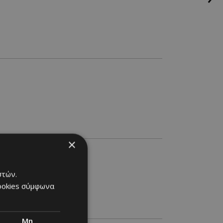
×
στών.
cookies σύμφωνα
Μη