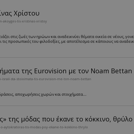
τίνας Χρίστου
-akoyges-tis-xristinas-xristoy
άζει στις ζωές των ηρώων και αναδεικνύει θέματα οικεία σε νέους, γονεί
 τις προσωπικές του φιλοδοξίες, με αποτέλεσμα σε κάποιους να αναδεικν
ήματα της Eurovision με τον Noam Bettan
israil-sta-stoiximata-tis-eurovision-me-ton-noam-bettan
ιδράσεις, αποχωρήσεις χωρών και στοιχήματα....
ς» της μόδας που έκανε το κόκκινο, θρύλο
-o-aytokratoras-tis-modas-poy-ekane-to-kokkino-thrylo