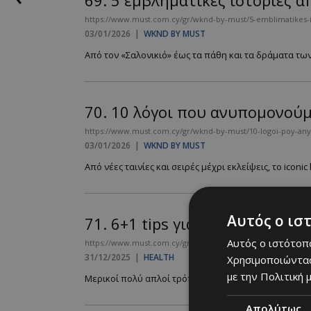
69.
5 εμβληματικές ιστορίες α
https://www.must.com.cy/gr/wknd-by-must/5-emblimatikes-isto
03/01/2026
|
WKND BY MUST
Από τον «Σαλονικιό» έως τα πάθη και τα δράματα τω
70.
10 λόγοι που ανυπομονούμ
https://www.must.com.cy/gr/wknd-by-must/10-logoi-poy-a
03/01/2026
|
WKND BY MUST
Από νέες ταινίες και σειρές μέχρι εκλείψεις, το iconic h
Αυτός ο ισ
71.
6+1 tips για να γίνει πραγ
Αυτός ο ιστότοπο
https://www.must.com.cy/gr/beauty/health/6-1-tips-gia-na-gi
31/12/2025
|
HEALTH
Χρησιμοποιώντας
με την Πολιτική μ
Μερικοί πολύ απλοί τρόποι για να κάνεις το vision bo
Απολύτως