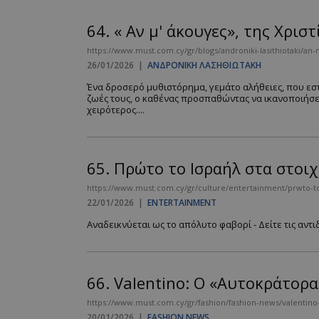
64.
« Αν μ' άκουγες», της Χρισ
https://www.must.com.cy/gr/blogs/androniki-lasithiotaki/an-m
26/01/2026
|
ΑΝΔΡΟΝΙΚΗ ΛΑΣΗΘΙΩΤΑΚΗ
Ένα δροσερό μυθιστόρημα, γεμάτο αλήθειες, που εστι
ζωές τους, ο καθένας προσπαθώντας να ικανοποιήσει
χειρότερος....
65.
Πρώτο το Ισραήλ στα στοιχ
https://www.must.com.cy/gr/culture/entertainment/prwto-to-
22/01/2026
|
ENTERTAINMENT
Αναδεικνύεται ως το απόλυτο φαβορί - Δείτε τις αντ
66.
Valentino: O «Αυτοκράτορα
https://www.must.com.cy/gr/fashion/fashion-news/valentino
20/01/2026
|
FASHION NEWS