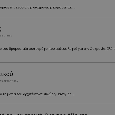
ρισε την έννοια της διαχρονικής κομψότητας. ...
ς
s-athinas
ο του δρόμου, μία φωτογράφο που μάζευε λεφτά για την Ουκρανία, βλέπ
τικού
os-arxontikoy
ό τη ματιά του αρχιτέκτονα, Φλώρη Παναγίδη....