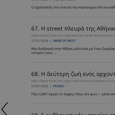
Ο σχεδιαστής που έντυσε την παγκόσμια ελίτ και καθό
67.
Η street πλευρά της Αθήνα
https://www.must.com.cy/gr/wknd-by-must/i-street-pleyra-ti
17/01/2026
|
WKND BY MUST
Μια διαδρομή στην Αθήνα, μιλώντας με έναν ζωγράφ
ιστορίες τους. ...
68.
Η δεύτερη ζωή ενός αρχον
https://www.must.com.cy/gr/culture/promo/i-deyteri-zoi-en
07/01/2026
|
PROMO
Πώς η bbf: έφερε το :legacy πίσω στο φως — μέσα απ