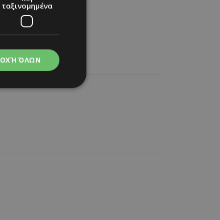
ταξινομημένα
ΟΧΉ ΌΛΩΝ
νομημένα
στη και τη
τητα cookies.
apping δηλαδή να
ημέρα στον χρήστη
ιες όπως είναι το
up και push down
ι για τη διάκριση
Αυτό είναι