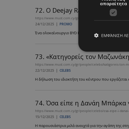
απαραίτητα
72.
Ο Deejay Radio 93.5 και η
https://www.must.com.cy/gr/culture/promo/3-keno-riana
24/12/2025
|
PROMO
Ένα ολοκαίνουργιο BYD Dolphin Surf μπορεί να γίνει δ
ΕΜΦΆΝΙΣΗ Λ
73.
«Κατηγορείς τον Μαζωνάκη 
Απολύτω
https://www.must.com.cy/gr/people/celebs/katigoreis-ton-maz
22/12/2025
|
CELEBS
Τα απολύτως απαραίτ
διαχείριση λογαρια
Η δήλωση του ιδιοκτήτη του κέντρου που εργάζεται 
Ονοματεπώνυμο
PinToTopCookie
74.
Όσα είπε η Δανάη Μπάρκα 
https://www.must.com.cy/gr/people/celebs/osa-eipe-i-danai-mp
15/12/2025
|
CELEBS
__cf_bm
Η παρουσιάστρια μιλά ανοιχτά για την αγάπη της στην