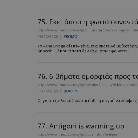
75.
Εκεί όπου η φωτιά συναντά
__cf_bm
https://www.must.com.cy/gr/culture/promo/ekei-opoy-i-fotia
15/12/2025
|
PROMO
Το «The Bridge of Fire» είναι ένα σκοτεινό μυθιστό
LangCookie
Snowshill, όπου τίποτα δεν είναι όπως φαίνεται....
CookieScriptConse
76.
6 βήματα ομορφιάς προς τ
https://www.must.com.cy/gr/beauty/1-beauty/6-bimata-omorf
_scc_session
11/12/2025
|
BEAUTY
Οι γιορτές πλησιάζουν και ήρθε η στιγμή να λάμψεις!
PHPSESSID
77.
Antigoni is warming up
https://www.must.com.cy/gr/cover-story/antigoni