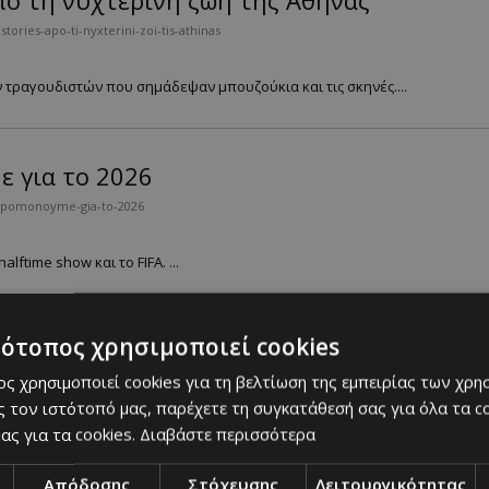
πό τη νυχτερινή ζωή της Αθήνας
ries-apo-ti-nyxterini-zoi-tis-athinas
ν τραγουδιστών που σημάδεψαν μπουζούκια και τις σκηνές....
ε για το 2026
nypomonoyme-gia-to-2026
alftime show και το FIFA. ...
τότοπος χρησιμοποιεί cookies
ματικότητα το 2026 vision board σου
ς χρησιμοποιεί cookies για τη βελτίωση της εμπειρίας των χρη
nei-pragmatikotita-to-2026-vision-board-soy
 τον ιστότοπό μας, παρέχετε τη συγκατάθεσή σας για όλα τα 
ας για τα cookies.
Διαβάστε περισσότερα
ard σου να δουλέψει στ’ αλήθεια....
Απόδοσης
Στόχευσης
Λειτουργικότητας