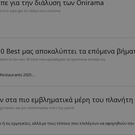
πε για την διάλυση των Onirama
s-ti-eipe-gia-tin-dialysi-ton-onirama
50 Best μας αποκαλύπτει τα επόμενα βήμα
tiatorio-ton-wiz-50-best-mas-apokalyptei-ta-epomena-bimata-toy
estaurants 2025....
αν στα πιο εμβληματικά μέρη του πλανήτη
ristikan-sta-pio-emblimatika-meri-toy-planiti
 ή τις ερμηνείες, αλλά με τους τόπους που επιλέγουν να αφηγηθούν την ισ