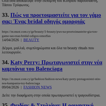
Όλα όσα αποκάλυψε στην εκπομπή του Κύπριου παρουσιαστή,
Τάσου Τρύφωνος.
33.
Πώς να προετοιμαστείτε για τον γάμο
σας: Ένας bridal οδηγός ομορφιάς
https://m.must.com.cy/gr/beauty/1-beauty/pws-na-proetoimasteite-gia-ton-
gamo-sas-enas-bridal-odigos-omorfias
14/04/2026
|
BEAUTY
Δέρμα, μαλλιά, συμπληρώματα και όλα τα beauty rituals που
λειτουργούν.
34.
Katy Perry: Πρωταγωνιστεί στην νέα
καμπάνια του Balenciaga
https://m.must.com.cy/gr/fashion/fashion-news/katy-perry-protagonistei-stin-
nea-kampania-toy-balenciaga
09/04/2026
|
FASHION NEWS
Δείτε την διαφήμιση στην οποία πρωταγωνιστεί η τραγουδίστρια.
35.
Φειδίας & Στυλιάνα: Η ρομαντική