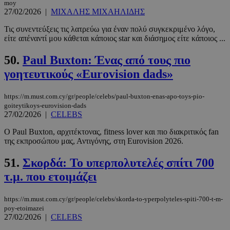
moy
Τα απολύτως απαραίτητα cookies επιτρέπουν
27/02/2026
|
ΜΙΧΑΛΗΣ ΜΙΧΑΗΛΙΔΗΣ
βασικές λειτουργίες του ιστότοπου, όπως τη
σύνδεση χρήστη και τη διαχείριση λογαριασμού.
Τις συνεντεύξεις τις λατρεύω για έναν πολύ συγκεκριμένο λόγο,
Ο ιστότοπος δεν μπορεί να χρησιμοποιηθεί σωστά
είτε απέναντί μου κάθεται κάποιος star και διάσημος είτε κάποιος ...
χωρίς τα απολύτως απαραίτητα cookies.
50.
Paul Buxton: Ένας από τους πιο
Προμηθευτής
/
Ονοματεπώνυμο
Λήξη
Πεδίο
γοητευτικούς «Eurovision dads»
PinToTopCookie
www.must.com.cy
12 ώρες
https://m.must.com.cy/gr/people/celebs/paul-buxton-enas-apo-toys-pio-
goiteytikoys-eurovision-dads
27/02/2026
|
CELEBS
Ο Paul Buxton, αρχιτέκτονας, fitness lover και πιο διακριτικός fan
της εκπροσώπου μας, Αντιγόνης, στη Eurovision 2026.
51.
Σκορδά: Το υπερπολυτελές σπίτι 700
τ.μ. που ετοιμάζει
__cf_bm
29 λεπτά 5
Cloudflare Inc.
https://m.must.com.cy/gr/people/celebs/skorda-to-yperpolyteles-spiti-700-t-m-
δευτερόλε
.twitter.com
poy-etoimazei
27/02/2026
|
CELEBS