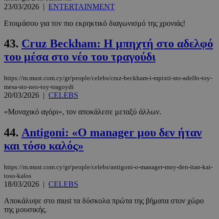
23/03/2026
|
ENTERTAINMENT
Ετοιμάσου για τον πιο εκρηκτικό διαγωνισμό της χρονιάς!
43.
Cruz Beckham: Η μπηχτή στο αδελφό
του μέσα στο νέο του τραγούδι
https://m.must.com.cy/gr/people/celebs/cruz-beckham-i-mpixti-sto-adelfo-toy-
mesa-sto-neo-toy-tragoydi
20/03/2026
|
CELEBS
«Μοναχικό αγόρι», τον αποκάλεσε μεταξύ άλλων.
44.
Antigoni: «Ο manager μου δεν ήταν
και τόσο καλός»
https://m.must.com.cy/gr/people/celebs/antigoni-o-manager-moy-den-itan-kai-
toso-kalos
18/03/2026
|
CELEBS
Αποκάλυψε στο must τα δύσκολα πρώτα της βήματα στον χώρο
της μουσικής.