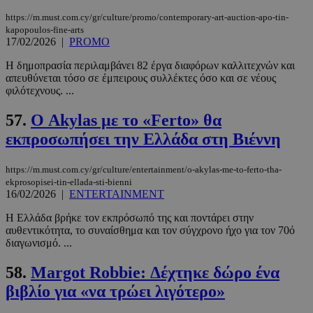
https://m.must.com.cy/gr/culture/promo/contemporary-art-auction-apo-tin-
kapopoulos-fine-arts
17/02/2026
|
PROMO
Η δημοπρασία περιλαμβάνει 82 έργα διαφόρων καλλιτεχνών και
απευθύνεται τόσο σε έμπειρους συλλέκτες όσο και σε νέους
φιλότεχνους. ...
57.
Ο Akylas με το «Ferto» θα
εκπροσωπήσει την Ελλάδα στη Βιέννη
https://m.must.com.cy/gr/culture/entertainment/o-akylas-me-to-ferto-tha-
ekprosopisei-tin-ellada-sti-bienni
16/02/2026
|
ENTERTAINMENT
Η Ελλάδα βρήκε τον εκπρόσωπό της και ποντάρει στην
αυθεντικότητα, το συναίσθημα και τον σύγχρονο ήχο για τον 70ό
διαγωνισμό. ...
58.
Margot Robbie: Δέχτηκε δώρο ένα
βιβλίο για «να τρώει λιγότερο»