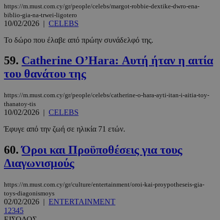
https://m.must.com.cy/gr/people/celebs/margot-robbie-dextike-dwro-ena-
PHPSESSID
συνεδρί
PHP.net
biblio-gia-na-trwei-ligotero
m.must.com.cy
10/02/2026
|
CELEBS
Το δώρο που έλαβε από πρώην συνάδελφό της.
59.
Catherine O’Hara: Αυτή ήταν η αιτία
του θανάτου της
https://m.must.com.cy/gr/people/celebs/catherine-o-hara-ayti-itan-i-aitia-toy-
thanatoy-tis
10/02/2026
|
CELEBS
Έφυγε από την ζωή σε ηλικία 71 ετών.
60.
Όροι και Προϋποθέσεις για τους
Διαγωνισμούς
https://m.must.com.cy/gr/culture/entertainment/oroi-kai-proypotheseis-gia-
toys-diagonismoys
02/02/2026
|
ENTERTAINMENT
1
2
3
4
5
ΕΙΣΟΔΟΣ