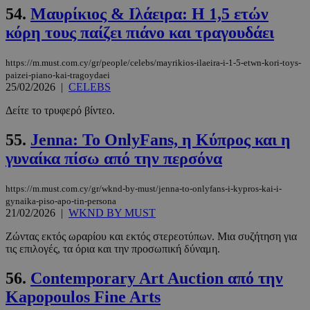
54.
Μαυρίκιος & Ιλάειρα: Η 1,5 ετών
CookieScriptConsent
4 εβδομάδ
CookieScript
κόρη τους παίζει πιάνο και τραγουδάει
2 μέρες
www.must.com.cy
https://m.must.com.cy/gr/people/celebs/mayrikios-ilaeira-i-1-5-etwn-kori-toys-
paizei-piano-kai-tragoydaei
25/02/2026
|
CELEBS
Δείτε το τρυφερό βίντεο.
55.
Jenna: Το OnlyFans, η Κύπρος και η
γυναίκα πίσω από την περσόνα
https://m.must.com.cy/gr/wknd-by-must/jenna-to-onlyfans-i-kypros-kai-i-
_scc_session
.entelia-
19 λεπτά 5
gynaika-piso-apo-tin-persona
adserver.com
δευτερόλε
21/02/2026
|
WKND BY MUST
Ζώντας εκτός ωραρίου και εκτός στερεοτύπων. Μια συζήτηση για
τις επιλογές, τα όρια και την προσωπική δύναμη.
56.
Contemporary Art Auction από την
PHPSESSID
συνεδρί
PHP.net
Kapopoulos Fine Arts
www.must.com.cy