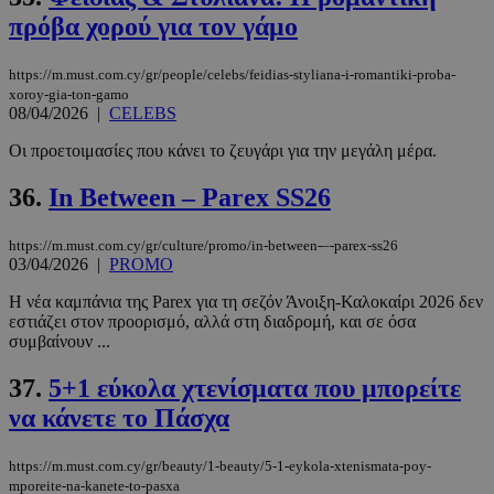
πρόβα χορού για τον γάμο
https://m.must.com.cy/gr/people/celebs/feidias-styliana-i-romantiki-proba-
xoroy-gia-ton-gamo
08/04/2026
|
CELEBS
Οι προετοιμασίες που κάνει το ζευγάρι για την μεγάλη μέρα.
36.
In Between – Parex SS26
https://m.must.com.cy/gr/culture/promo/in-between-–-parex-ss26
03/04/2026
|
PROMO
Η νέα καμπάνια της Parex για τη σεζόν Άνοιξη-Καλοκαίρι 2026 δεν
εστιάζει στον προορισμό, αλλά στη διαδρομή, και σε όσα
συμβαίνουν ...
37.
5+1 εύκολα χτενίσματα που μπορείτε
να κάνετε το Πάσχα
https://m.must.com.cy/gr/beauty/1-beauty/5-1-eykola-xtenismata-poy-
mporeite-na-kanete-to-pasxa