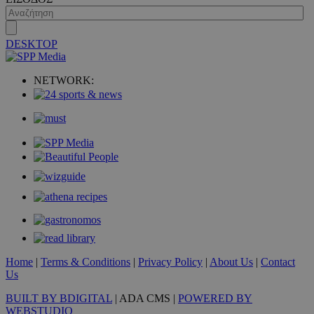
DESKTOP
VISITOR_PRIVACY_METADATA
5 μήνες 4
YouTube
εβδομάδε
.youtube.com
NETWORK:
Home
|
Terms & Conditions
|
Privacy Policy
|
About Us
|
Contact
Us
BUILT BY BDIGITAL
| ADA CMS |
POWERED BY
WEBSTUDIO