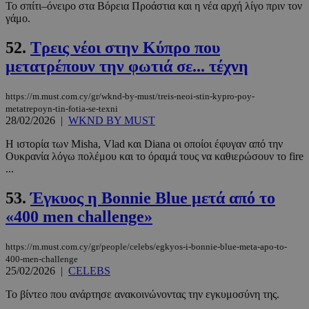
Google
Το σπίτι–όνειρο στα Βόρεια Προάστια και η νέα αρχή λίγο πριν τον
Privacy Policy
γάμο.
52.
Tρεις νέοι στην Κύπρο που
μετατρέπουν την φωτιά σε... τέχνη
https://m.must.com.cy/gr/wknd-by-must/treis-neoi-stin-kypro-poy-
metatrepoyn-tin-fotia-se-texni
__cf_bm
29 λεπτά 5
Cloudflare Inc.
28/02/2026
|
WKND BY MUST
δευτερόλε
.pexels.com
Η ιστορία των Misha, Vlad και Diana οι οποίοι έφυγαν από την
Ουκρανία λόγω πολέμου και το όραμά τους να καθιερώσουν το fire
...
53.
Έγκυος η Bonnie Blue μετά από το
«400 men challenge»
https://m.must.com.cy/gr/people/celebs/egkyos-i-bonnie-blue-meta-apo-to-
400-men-challenge
LangCookie
www.must.com.cy
1 εβδομάδα
25/02/2026
|
CELEBS
μέρες
Το βίντεο που ανάρτησε ανακοινώνοντας την εγκυμοσύνη της.