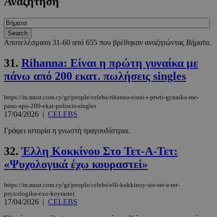
Αναζήτηση
Αποτελέσματα 31-60 από 655 που βρέθηκαν αναζητώντας
Βήματα
.
31.
Rihanna: Είναι η πρώτη γυναίκα με
πάνω από 200 εκατ. πωλήσεις singles
https://m.must.com.cy/gr/people/celebs/rihanna-einai-i-prwti-gynaika-me-
pano-apo-200-ekat-poliseis-singles
17/04/2026
|
CELEBS
Γράφει ιστορία η γνωστή τραγουδίστρια.
32.
Έλλη Κοκκίνου Στο Τετ-Α-Τετ:
«Ψυχολογικά έχω κουραστεί»
https://m.must.com.cy/gr/people/celebs/elli-kokkinoy-sto-tet-a-tet-
psyxologika-exo-koyrastei
17/04/2026
|
CELEBS