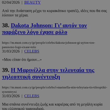
02/04/2026
|
BEAUTY
Από την Ανάσταση μέχρι το κυριακάτικο τραπέζι, ιδέες που θα σας
λύσουν τα χέρια.
38.
Dakota Johnson: Γι’ αυτόν τον
παράξενο λόγο έχασε ρόλο
https://m.must.com.cy/gr/people/celebs/dakota-johnson-gi-ayton-ton-
paraxeno-logo-exase-rolo
31/03/2026
|
CELEBS
«Μου είπαν ότι ήμουν...»
39.
Η Μαρινέλλα στην τελευταία της
τηλεοπτική συνέντευξη
https://m.must.com.cy/gr/people/celebs/i-marinella-stin-teleytaia-tis-tileoptiki-
synenteyxi
31/03/2026
|
CELEBS
Μια σπάνια συνέντευξη ζωής και καριέρας από τη μεγάλη κυρία
του ελληνικού τραγουδιού.