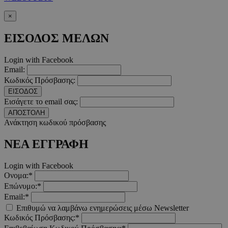
×
takeOverCookie
www.must.com.cy
1 μέρα
ΕΙΣΟΔΟΣ ΜΕΛΩΝ
Login with Facebook
Email:
Κωδικός Πρόσβασης:
ΕΙΣΟΔΟΣ
Εισάγετε το email σας:
ΑΠΟΣΤΟΛΗ
Ανάκτηση κωδικού πρόσβασης
AdSphere-GDPR
delivery.ad-
1 χρόνος
ΝΕΑ ΕΓΓΡΑΦΗ
sphere.eu
Login with Facebook
Ονομα:*
Επώνυμο:*
Email:*
Επιθυμώ να λαμβάνω ενημερώσεις μέσω Newsletter
Κωδικός Πρόσβασης:*