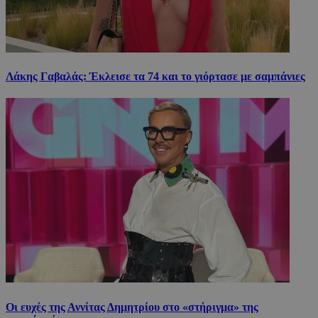
Λάκης Γαβαλάς: Έκλεισε τα 74 και το γιόρτασε με σαμπάνιες
Οι ευχές της Αννίτας Δημητρίου στο «στήριγμα» της