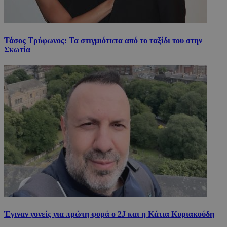
Τάσος Τρύφωνος: Τα στιγμιότυπα από το ταξίδι του στην
Σκωτία
Έγιναν γονείς για πρώτη φορά ο 2J και η Κάτια Κυριακούδη