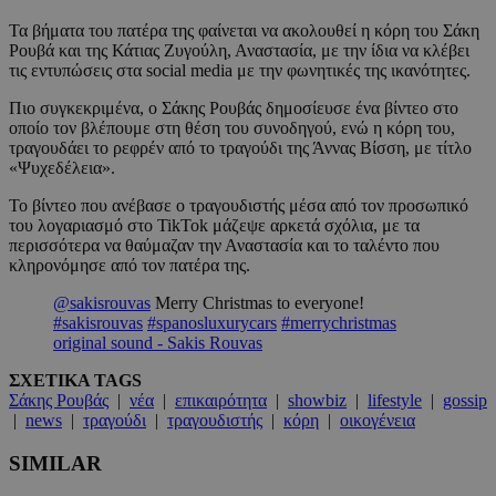
Τα βήματα του πατέρα της φαίνεται να ακολουθεί η κόρη του Σάκη
Ρουβά και της Κάτιας Ζυγούλη, Αναστασία, με την ίδια να κλέβει
τις εντυπώσεις στα social media με την φωνητικές της ικανότητες.
Πιο συγκεκριμένα, ο Σάκης Ρουβάς δημοσίευσε ένα βίντεο στο
οποίο τον βλέπουμε στη θέση του συνοδηγού, ενώ η κόρη του,
τραγουδάει το ρεφρέν από το τραγούδι της Άννας Βίσση, με τίτλο
«Ψυχεδέλεια».
Το βίντεο που ανέβασε ο τραγουδιστής μέσα από τον προσωπικό
του λογαριασμό στο TikTok μάζεψε αρκετά σχόλια, με τα
περισσότερα να θαύμαζαν την Αναστασία και το ταλέντο που
κληρονόμησε από τον πατέρα της.
@sakisrouvas
Merry Christmas to everyone!
#sakisrouvas
#spanosluxurycars
#merrychristmas
original sound - Sakis Rouvas
ΣΧΕΤΙΚΑ TAGS
Σάκης Ρουβάς
|
νέα
|
επικαιρότητα
|
showbiz
|
lifestyle
|
gossip
|
news
|
τραγούδι
|
τραγουδιστής
|
κόρη
|
οικογένεια
SIMILAR