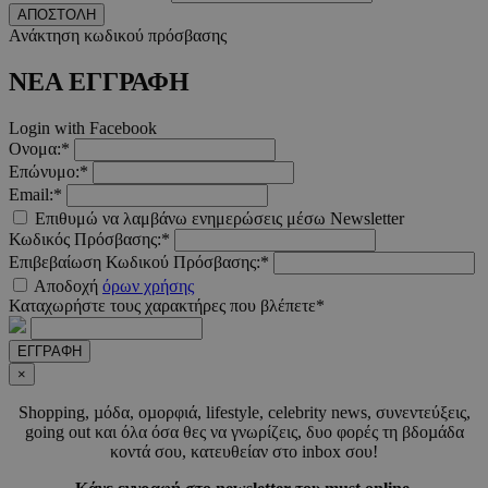
ΑΠΟΣΤΟΛΗ
Ανάκτηση κωδικού πρόσβασης
ΝΕΑ ΕΓΓΡΑΦΗ
__cf_bm
29 λεπτ
Cloudflare Inc.
δευτερό
.twitter.com
Login with Facebook
Ονομα:*
Google Privacy Polic
Επώνυμο:*
Email:*
Επιθυμώ να λαμβάνω ενημερώσεις μέσω Newsletter
Κωδικός Πρόσβασης:*
__cf_bm
29 λεπτ
Cloudflare Inc.
δευτερό
.pexels.com
Επιβεβαίωση Κωδικού Πρόσβασης:*
Αποδοχή
όρων χρήσης
Καταχωρήστε τους χαρακτήρες που βλέπετε*
ΕΓΓΡΑΦΗ
×
LangCookie
www.must.com.cy
1 εβδομ
μέρ
Shopping, µόδα, οµορφιά, lifestyle, celebrity news, συνεντεύξεις,
going out και όλα όσα θες να γνωρίζεις, δυο φορές τη βδοµάδα
CookieScriptConsent
4 εβδο
CookieScript
κοντά σου, κατευθείαν στο inbox σου!
2 μέ
www.must.com.cy