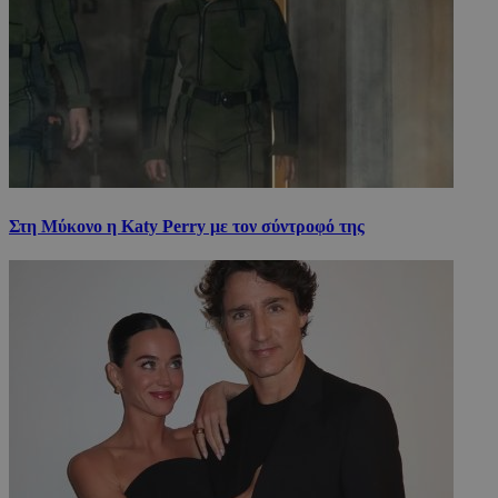
Στη Μύκονο η Katy Perry με τον σύντροφό της