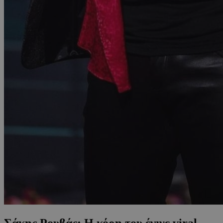
Σάκης Ρουβάς: Η κόρη του έγινε viral