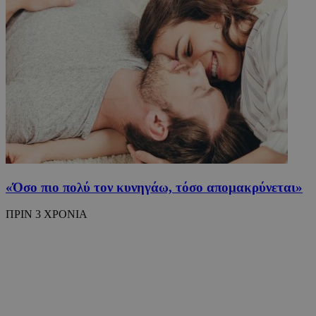
takeOverCookie
www.must.com.cy
1 μέρα
«Όσο πιο πολύ τον κυνηγάω, τόσο απομακρύνεται»
AdSphere-GDPR
delivery.ad-
1 χρόνος
ΠΡΙΝ 3 ΧΡΟΝΙΑ
sphere.eu