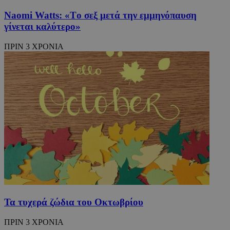
Νaomi Watts: «Tο σεξ μετά την εμμηνόπαυση
γίνεται καλύτερο»
CookieScriptConsent
4 εβδομάδ
CookieScript
2 μέρες
www.must.com.cy
ΠΡΙΝ 3 ΧΡΟΝΙΑ
_scc_session
.entelia-
19 λεπτά 5
adserver.com
δευτερόλε
Τα τυχερά ζώδια του Οκτωβρίου
ΠΡΙΝ 3 ΧΡΟΝΙΑ
PHPSESSID
συνεδρί
PHP.net