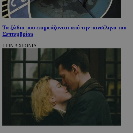
PHPSESSID
συνεδρί
PHP.net
m.must.com.cy
Τα ζώδια που επηρεάζoνται από την πανσέληνο του
Σεπτεμβρίου
ΠΡΙΝ 3 ΧΡΟΝΙΑ