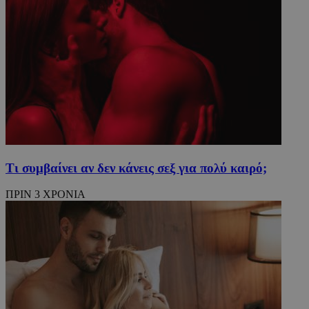
Μη ταξινομημένα
Τα απολύτως απαραίτητα cookies επιτρέπουν
βασικές λειτουργίες του ιστότοπου, όπως τη
σύνδεση χρήστη και τη διαχείριση λογαριασμού.
Ο ιστότοπος δεν μπορεί να χρησιμοποιηθεί σωστά
χωρίς τα απολύτως απαραίτητα cookies.
Προμηθευτής
/
Ονοματεπώνυμο
Λήξη
Πεδίο
PinToTopCookie
www.must.com.cy
12 ώρες
Τι συμβαίνει αν δεν κάνεις σεξ για πολύ καιρό;
ΠΡΙΝ 3 ΧΡΟΝΙΑ
__cf_bm
29 λεπτά 5
Cloudflare Inc.
δευτερόλε
.twitter.com