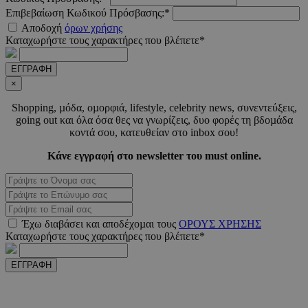
Επιβεβαίωση Κωδικού Πρόσβασης:*
Αποδοχή
όρων χρήσης
Καταχωρήστε τους χαρακτήρες που βλέπετε*
LangCookie
www.must.com.cy
1 εβδομ
ΕΓΓΡΑΦΗ
μέρ
×
CookieScriptConsent
4 εβδο
CookieScript
Shopping, µόδα, οµορφιά, lifestyle, celebrity news, συνεντεύξεις,
2 μέ
www.must.com.cy
going out και όλα όσα θες να γνωρίζεις, δυο φορές τη βδοµάδα
κοντά σου, κατευθείαν στο inbox σου!
Κάνε εγγραφή στο newsletter του must online.
_scc_session
.entelia-
19 λεπτ
adserver.com
δευτερό
Έχω διαβάσει και αποδέχοµαι τους
ΟΡΟΥΣ ΧΡΗΣΗΣ
Καταχωρήστε τους χαρακτήρες που βλέπετε*
PHPSESSID
συνεδ
PHP.net
www.must.com.cy
ΕΓΓΡΑΦΗ