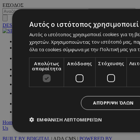
ΕΙΣΟΔΟΣ
Αυτός ο ιστότοπος χρησιμοποιεί 
DESKTOP
Αυτός ο ιστότοπος χρησιμοποιεί cookies για τη β
χρηστών. Χρησιμοποιώντας τον ιστότοπό μας, πα
NETWORK:
όλα τα cookies σύμφωνα με την Πολιτική μας για τ
Απολύτως
Απόδοσης
Στόχευσης
Λει
απαραίτητα
ΑΠΌΡΡΙΨΗ ΌΛΩΝ
ΕΜΦΆΝΙΣΗ ΛΕΠΤΟΜΕΡΕΙΏΝ
Home
|
Terms & Conditions
|
Privacy Policy
|
About Us
|
Contact
Us
BUILT BY BDIGITAL
| ADA CMS |
POWERED BY