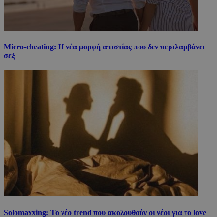
Micro-cheating: Η νέα μορφή απιστίας που δεν περιλαμβάνει
σεξ
Solomaxxing: Το νέο trend που ακολουθούν οι νέοι για το love