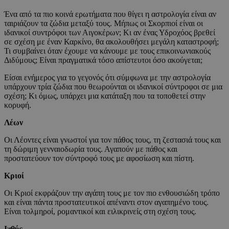
Ένα από τα πιο κοινά ερωτήματα που θίγει η αστρολογία είναι αν
ταιριάζουν τα ζώδια μεταξύ τους. Μήπως οι Σκορπιοί είναι οι
ιδανικοί συντρόφοι των Αιγοκέρων; Κι αν ένας Υδροχόος βρεθεί
σε σχέση με έναν Καρκίνο, θα ακολουθήσει μεγάλη καταστροφή;
Τι συμβαίνει όταν έχουμε να κάνουμε με τους επικοινωνιακούς
Διδύμους; Είναι πραγματικά τόσο απίστευτοι όσο ακούγεται;
Είσαι ενήμερος για το γεγονός ότι σύμφωνα με την αστρολογία
υπάρχουν τρία ζώδια που θεωρούνται οι ιδανικοί σύντροφοι σε μια
σχέση; Κι όμως, υπάρχει μια κατάταξη που τα τοποθετεί στην
κορυφή.
Λέων
Οι Λέοντες είναι γνωστοί για τον πάθος τους, τη ζεστασιά τους και
τη δώριμη γενναιοδωρία τους. Αγαπούν με πάθος και
προστατεύουν τον σύντροφό τους με αφοσίωση και πίστη.
Κριοί
Οι Κριοί εκφράζουν την αγάπη τους με τον πιο ενθουσιώδη τρόπο
και είναι πάντα προστατευτικοί απέναντι στον αγαπημένο τους.
Είναι τολμηροί, ρομαντικοί και ειλικρινείς στη σχέση τους.
Ιχθύς