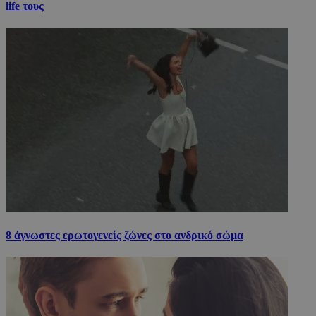
life τους
8 άγνωστες ερωτογενείς ζώνες στο ανδρικό σώμα