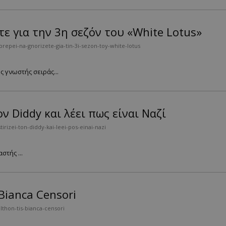
τε για την 3η σεζόν του «White Lotus»
repei-na-gnorizete-gia-tin-3i-sezon-toy-white-lotus
ς γνωστής σειράς...
ν Diddy και λέει πως είναι Ναζί
rizei-ton-diddy-kai-leei-pos-einai-nazi
στής ...
Bianca Censori
thon-tis-bianca-censori