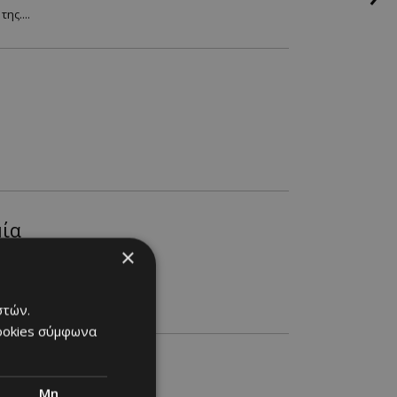
ης....
μία
×
στών.
cookies σύμφωνα
ν
Μη