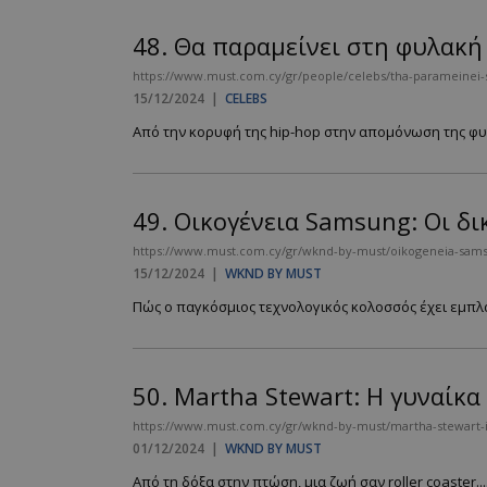
PHPSESSID
48.
Θα παραμείνει στη φυλακή 
https://www.must.com.cy/gr/people/celebs/tha-parameinei-sti-
15/12/2024
|
CELEBS
Από την κορυφή της hip-hop στην απομόνωση της φυλ
VISITOR_PRIVACY
49.
Οικογένεια Samsung: Οι δι
https://www.must.com.cy/gr/wknd-by-must/oikogeneia-samsu
15/12/2024
|
WKND BY MUST
Πώς ο παγκόσμιος τεχνολογικός κολοσσός έχει εμπλακ
takeOverCookie
50.
Martha Stewart: Η γυναίκα 
https://www.must.com.cy/gr/wknd-by-must/martha-stewart-i-
AdSphere-GDPR
01/12/2024
|
WKND BY MUST
Από τη δόξα στην πτώση, μια ζωή σαν roller coaster...