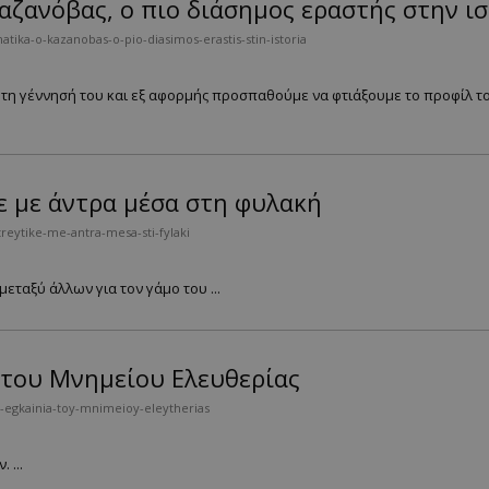
αζανόβας, ο πιο διάσημος εραστής στην ι
ika-o-kazanobas-o-pio-diasimos-erastis-stin-istoria
 τη γέννησή του και εξ αφορμής προσπαθούμε να φτιάξουμε το προφίλ 
ε με άντρα μέσα στη φυλακή
reytike-me-antra-mesa-sti-fylaki
μεταξύ άλλων για τον γάμο του ...
α του Μνημείου Ελευθερίας
-egkainia-toy-mnimeioy-eleytherias
 ...