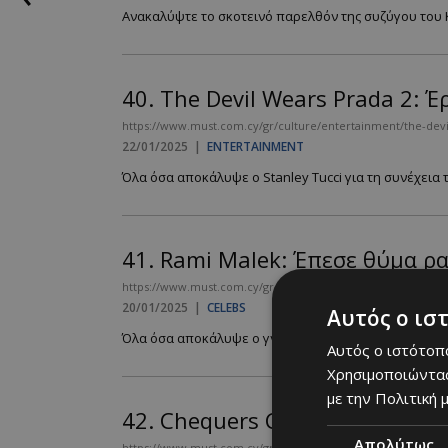
Ανακαλύψτε το σκοτεινό παρελθόν της συζύγου του K
40.
The Devil Wears Prada 2: 
https://www.must.com.cy/gr/culture/entertainment/the-de
22/01/2025
|
ENTERTAINMENT
Όλα όσα αποκάλυψε ο Stanley Tucci για τη συνέχεια τη
41.
Rami Malek: Έπεσε θύμα ρ
https://www.must.com.cy/gr/people/celebs/rami-malek-epese
20/01/2025
|
CELEBS
Αυτός ο ισ
Όλα όσα αποκάλυψε ο γνωστός ηθοποιός ...
Αυτός ο ιστότοπο
Χρησιμοποιώντας
με την Πολιτική μ
42.
Chequers Court: Το μυστι
Απολύτως
https://www.must.com.cy/gr/wknd-by-must/chequers-court-