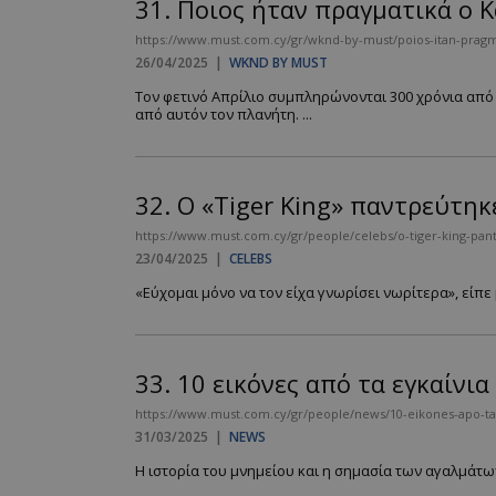
31.
Ποιος ήταν πραγματικά ο Κ
https://www.must.com.cy/gr/wknd-by-must/poios-itan-pragmat
26/04/2025
|
WKND BY MUST
Τον φετινό Απρίλιο συμπληρώνονται 300 χρόνια από
από αυτόν τον πλανήτη. ...
32.
Ο «Tiger King» παντρεύτηκ
https://www.must.com.cy/gr/people/celebs/o-tiger-king-pant
23/04/2025
|
CELEBS
«Εύχομαι μόνο να τον είχα γνωρίσει νωρίτερα», είπε 
33.
10 εικόνες από τα εγκαίνι
https://www.must.com.cy/gr/people/news/10-eikones-apo-ta
31/03/2025
|
NEWS
Η ιστορία του μνημείου και η σημασία των αγαλμάτων.