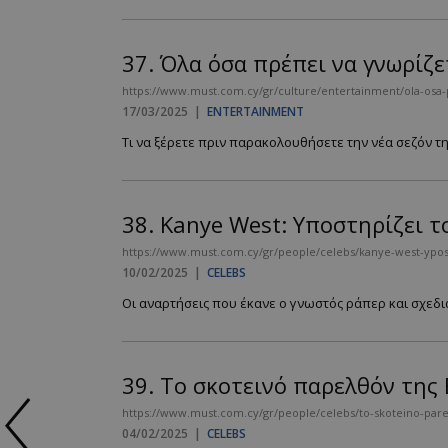
37.
Όλα όσα πρέπει να γνωρίζε
https://www.must.com.cy/gr/culture/entertainment/ola-osa-p
17/03/2025
|
ENTERTAINMENT
Τι να ξέρετε πριν παρακολουθήσετε την νέα σεζόν τη
38.
Kanye West: Υποστηρίζει το
https://www.must.com.cy/gr/people/celebs/kanye-west-yposti
10/02/2025
|
CELEBS
Οι αναρτήσεις που έκανε ο γνωστός ράπερ και σχεδια
39.
Το σκοτεινό παρελθόν της 
https://www.must.com.cy/gr/people/celebs/to-skoteino-parel
04/02/2025
|
CELEBS