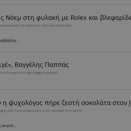
ς Νόεμ στη φυλακή με Rolex και βλεφαρίδ
ia-tis-noem-sti-fylaki-me-rolex-kai-blefarides
αλβαδόρ....
ιγέ», Βαγγέλης Παππάς
oria-tis-yperoxis-rige-baggelis-pappas
υ η ψυχολόγος πήρε ζεστή σοκολάτα στον 
os-poy-i-psyxologos-pire-zesti-sokolata-ston-jaime
σειράς ...