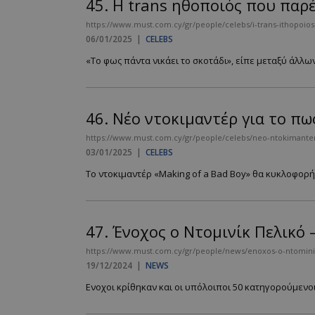
45.
Η trans ηθοποιός που παρέ
https://www.must.com.cy/gr/people/celebs/i-trans-ithopoios-p
06/01/2025
|
CELEBS
__cf_bm
«Το φως πάντα νικάει το σκοτάδι», είπε μεταξύ άλλων 
LangCookie
46.
Νέο ντοκιμαντέρ για τo πω
https://www.must.com.cy/gr/people/celebs/neo-ntokimanter-g
CookieScriptConse
03/01/2025
|
CELEBS
Το ντοκιμαντέρ «Making of a Bad Boy» θα κυκλοφορήσε
_scc_session
47.
Ένοχος ο Ντομινίκ Πελικό 
PHPSESSID
https://www.must.com.cy/gr/people/news/enoxos-o-ntominik-p
19/12/2024
|
NEWS
Ενοχοι κρίθηκαν και οι υπόλοιποι 50 κατηγορούμενοι 