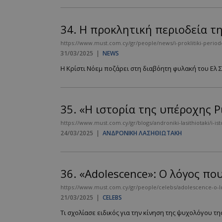
34.
Η προκλητική περιοδεία τη
https://www.must.com.cy/gr/people/news/i-proklitiki-periode
31/03/2025
|
NEWS
Η Κρίστι Νόεμ ποζάρει στη διαβόητη φυλακή του Ελ Σ
35.
«Η ιστορία της υπέροχης Ρ
https://www.must.com.cy/gr/blogs/androniki-lasithiotaki/i-ist
24/03/2025
|
ΑΝΔΡΟΝΙΚΗ ΛΑΣΗΘΙΩΤΑΚΗ
36.
«Adolescence»: Ο λόγος πο
https://www.must.com.cy/gr/people/celebs/adolescence-o-log
21/03/2025
|
CELEBS
Τι σχολίασε ειδικός για την κίνηση της ψυχολόγου της 