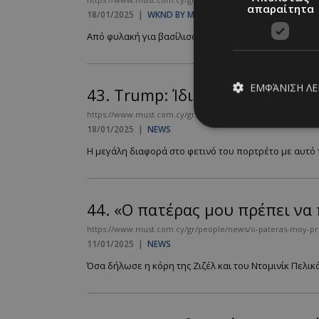
απαραίτητα
18/01/2025
|
WKND BY MUST
Από φυλακή για βασίλισσες έως πολιτικές ίντριγκες, 
ΕΜΦΆΝΙΣΗ Λ
43.
Trump: Ίδιο με τη φωτογρ
https://www.must.com.cy/gr/people/news/trump-idio-me-tin-fo
18/01/2025
|
NEWS
Η μεγάλη διαφορά στο φετινό του πορτρέτο με αυτό τ
Απολύτω
Τα απολύτως απαραίτ
διαχείριση λογαρια
44.
«Ο πατέρας μου πρέπει να
Ονοματεπώνυμο
https://www.must.com.cy/gr/people/news/o-pateras-moy-prep
11/01/2025
|
NEWS
PinToTopCookie
Όσα δήλωσε η κόρη της Ζιζέλ και του Ντομινίκ Πελικό.
__cf_bm