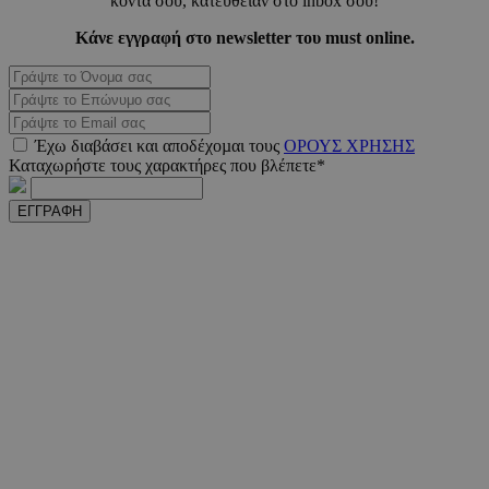
κοντά σου, κατευθείαν στο inbox σου!
adserver.com
δευτερό
Κάνε εγγραφή στο newsletter του must online.
PHPSESSID
συνεδ
PHP.net
www.must.com.cy
Έχω διαβάσει και αποδέχοµαι τους
ΟΡΟΥΣ ΧΡΗΣΗΣ
Καταχωρήστε τους χαρακτήρες που βλέπετε*
ΕΓΓΡΑΦΗ
PHPSESSID
συνεδ
PHP.net
m.must.com.cy