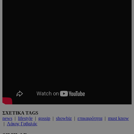
ΣΧΕΤΙΚΑ TAGS
news
|
lifestyle
|
gossip
|
showbiz
|
επικαιρότητα
|
must know
|
Λάκης Γαβαλάς