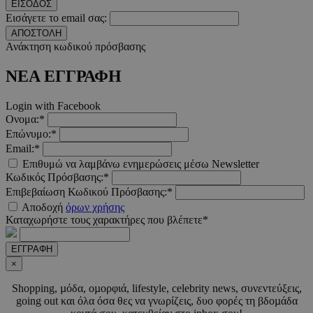
__cf_bm
29 λεπτ
Cloudflare Inc.
ΕΙΣΟΔΟΣ
δευτερό
.twitter.com
Εισάγετε το email σας:
ΑΠΟΣΤΟΛΗ
Google Privacy Polic
Ανάκτηση κωδικού πρόσβασης
ΝΕΑ ΕΓΓΡΑΦΗ
__cf_bm
29 λεπτ
Cloudflare Inc.
δευτερό
.pexels.com
Login with Facebook
Ονομα:*
Επώνυμο:*
Email:*
Επιθυμώ να λαμβάνω ενημερώσεις μέσω Newsletter
Κωδικός Πρόσβασης:*
LangCookie
www.must.com.cy
1 εβδομ
μέρ
Επιβεβαίωση Κωδικού Πρόσβασης:*
Αποδοχή
όρων χρήσης
CookieScriptConsent
4 εβδο
CookieScript
Καταχωρήστε τους χαρακτήρες που βλέπετε*
2 μέ
www.must.com.cy
ΕΓΓΡΑΦΗ
×
Shopping, µόδα, οµορφιά, lifestyle, celebrity news, συνεντεύξεις,
going out και όλα όσα θες να γνωρίζεις, δυο φορές τη βδοµάδα
_scc_session
.entelia-
19 λεπτ