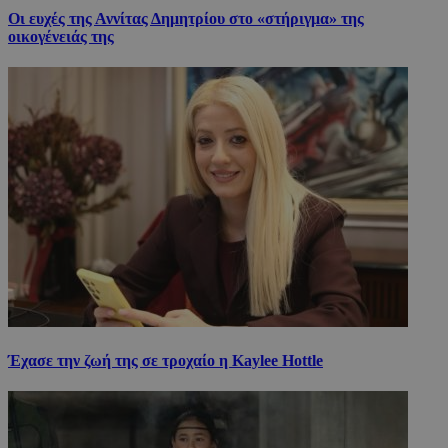
Οι ευχές της Αννίτας Δημητρίου στο «στήριγμα» της
οικογένειάς της
Έχασε την ζωή της σε τροχαίο η Kaylee Hottle