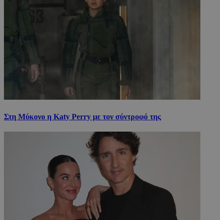
Στη Μύκονο η Katy Perry με τον σύντροφό της