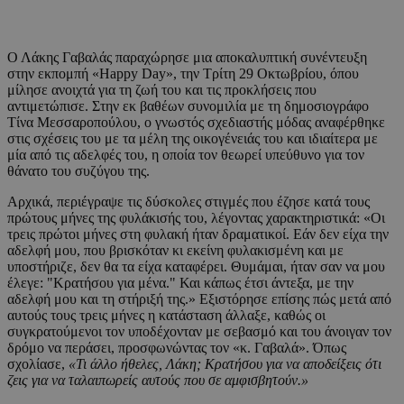
Ο Λάκης Γαβαλάς παραχώρησε μια αποκαλυπτική συνέντευξη
στην εκπομπή «Happy Day», την Τρίτη 29 Οκτωβρίου, όπου
μίλησε ανοιχτά για τη ζωή του και τις προκλήσεις που
αντιμετώπισε. Στην εκ βαθέων συνομιλία με τη δημοσιογράφο
Τίνα Μεσσαροπούλου, ο γνωστός σχεδιαστής μόδας αναφέρθηκε
στις σχέσεις του με τα μέλη της οικογένειάς του και ιδιαίτερα με
μία από τις αδελφές του, η οποία τον θεωρεί υπεύθυνο για τον
θάνατο του συζύγου της.
Αρχικά, περιέγραψε τις δύσκολες στιγμές που έζησε κατά τους
πρώτους μήνες της φυλάκισής του, λέγοντας χαρακτηριστικά: «Οι
τρεις πρώτοι μήνες στη φυλακή ήταν δραματικοί. Εάν δεν είχα την
αδελφή μου, που βρισκόταν κι εκείνη φυλακισμένη και με
υποστήριζε, δεν θα τα είχα καταφέρει. Θυμάμαι, ήταν σαν να μου
έλεγε: "Κρατήσου για μένα." Και κάπως έτσι άντεξα, με την
αδελφή μου και τη στήριξή της.» Εξιστόρησε επίσης πώς μετά από
αυτούς τους τρεις μήνες η κατάσταση άλλαξε, καθώς οι
συγκρατούμενοι τον υποδέχονταν με σεβασμό και του άνοιγαν τον
δρόμο να περάσει, προσφωνώντας τον «κ. Γαβαλά». Όπως
σχολίασε,
«Τι άλλο ήθελες, Λάκη; Κρατήσου για να αποδείξεις ότι
ζεις για να ταλαιπωρείς αυτούς που σε αμφισβητούν.»