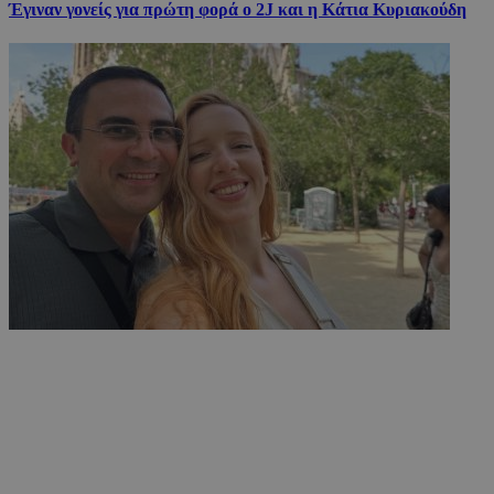
Έγιναν γονείς για πρώτη φορά ο 2J και η Κάτια Κυριακούδη