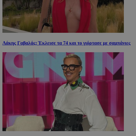
Λάκης Γαβαλάς: Έκλεισε τα 74 και το γιόρτασε με σαμπάνιες