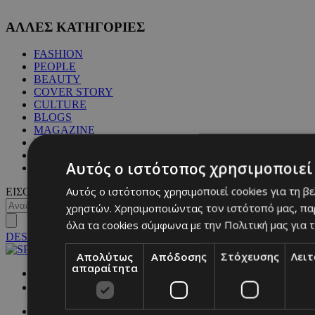
ΑΛΛΕΣ ΚΑΤΗΓΟΡΙΕΣ
FASHION
PEOPLE
BEAUTY
COVER STORY
CULTURE
BLOGS
MAGAZINE
WKND BY MUST
ASTROLOGY
Αυτός ο ιστότοπος χρησιμοποιεί 
ΓΕΝΙΚΕΣ ΠΛΗΡΟΦΟΡΙΕΣ
Αυτός ο ιστότοπος χρησιμοποιεί cookies για τη β
ΕΙΣΟΔΟΣ
χρηστών. Χρησιμοποιώντας τον ιστότοπό μας, πα
όλα τα cookies σύμφωνα με την Πολιτική μας για τ
DESKTOP
Απολύτως
Απόδοσης
Στόχευσης
Λει
απαραίτητα
NETWORK: