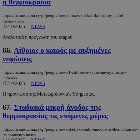
η θερμοκρασία
https://m.must.com.cy/gr/people/news/broxes-sto-kairiko-menoy-peftei-i-
thermokrasia
22/10/2025
|
NEWS
Αναλυτικά η πρόγνωση του καιρού
66.
Αίθριος ο καιρός με αυξημένες
νεφώσεις
https://m.must.com.cy/gr/people/news/1-aithrios-o-kairos-me-ayximenes-
nefwseis
15/10/2025
|
NEWS
Η πρόγνωση της Μετεωρολογικής Υπηρεσίας.
67.
Σταδιακά μικρή άνοδος της
θερμοκρασίας τις επόμενες μέρες
https://m.must.com.cy/gr/people/news/stadiaka-mikri-anodos-tis-thermokrasias-
tis-epomenes-meres