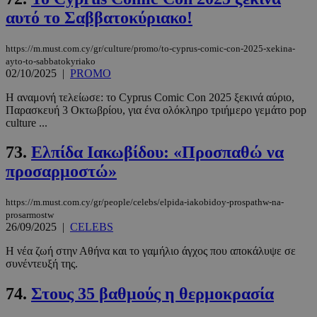
αυτό το Σαββατοκύριακο!
https://m.must.com.cy/gr/culture/promo/to-cyprus-comic-con-2025-xekina-
ayto-to-sabbatokyriako
02/10/2025
|
PROMO
Η αναμονή τελείωσε: το Cyprus Comic Con 2025 ξεκινά αύριο,
Παρασκευή 3 Οκτωβρίου, για ένα ολόκληρο τριήμερο γεμάτο pop
culture ...
73.
Ελπίδα Ιακωβίδου: «Προσπαθώ να
προσαρμοστώ»
https://m.must.com.cy/gr/people/celebs/elpida-iakobidoy-prospathw-na-
prosarmostw
26/09/2025
|
CELEBS
Η νέα ζωή στην Αθήνα και το γαμήλιο άγχος που αποκάλυψε σε
συνέντευξή της.
74.
Στους 35 βαθμούς η θερμοκρασία