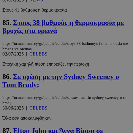
2 μέρες
www.must.com.cy
Στους 41 βαθμούς η θερμοκρασία
85.
Στους 38 βαθμούς η θερμοκρασία με
βροχές στα ορεινά
https://m.must.com.cy/gr/people/celebs/stoys-38-bathmoys-i-thermokrasia-me-
broxes-sta-oreinaa
02/07/2025
|
CELEBS
Εποχική χαμηλή πίεση επηρεάζει την περιοχή
_scc_session
.entelia-
19 λεπτά 5
86.
Σε σχέση με την Sydney Sweeney ο
adserver.com
δευτερόλε
Tom Brady;
https://m.must.com.cy/gr/people/celebs/se-sxesi-me-tin-sydney-sweeney-o-tom-
brady
30/06/2025
|
CELEBS
PHPSESSID
συνεδρί
PHP.net
www.must.com.cy
Όλα όσα αποκαλύφθηκαν
87.
Elton John και Άννα Βίσση σε