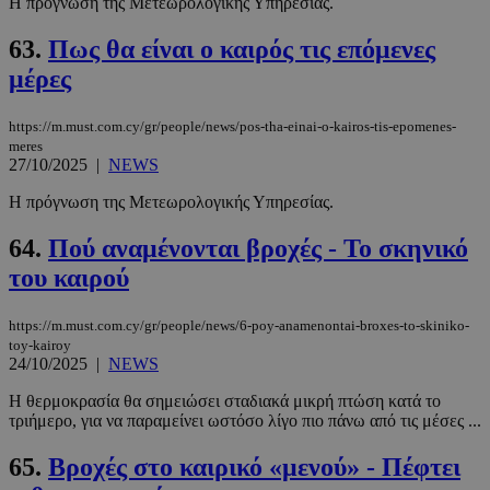
Η πρόγνωση της Μετεωρολογικής Υπηρεσίας.
63.
Πως θα είναι ο καιρός τις επόμενες
μέρες
https://m.must.com.cy/gr/people/news/pos-tha-einai-o-kairos-tis-epomenes-
meres
27/10/2025
|
NEWS
Η πρόγνωση της Μετεωρολογικής Υπηρεσίας.
64.
Πού αναμένονται βροχές - Το σκηνικό
του καιρού
https://m.must.com.cy/gr/people/news/6-poy-anamenontai-broxes-to-skiniko-
toy-kairoy
24/10/2025
|
NEWS
Η θερμοκρασία θα σημειώσει σταδιακά μικρή πτώση κατά το
τριήμερο, για να παραμείνει ωστόσο λίγο πιο πάνω από τις μέσες ...
65.
Βροχές στο καιρικό «μενού» - Πέφτει