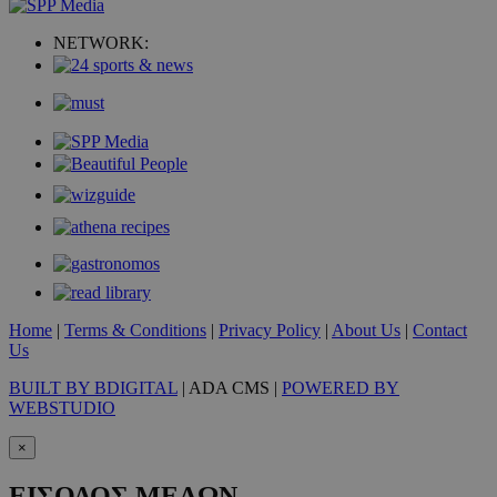
NETWORK:
VISITOR_PRIVACY_METADATA
5 μήνες 4
YouTube
εβδομάδε
.youtube.com
Home
|
Terms & Conditions
|
Privacy Policy
|
About Us
|
Contact
Us
BUILT BY BDIGITAL
| ADA CMS |
POWERED BY
WEBSTUDIO
×
ΕΙΣΟΔΟΣ ΜΕΛΩΝ