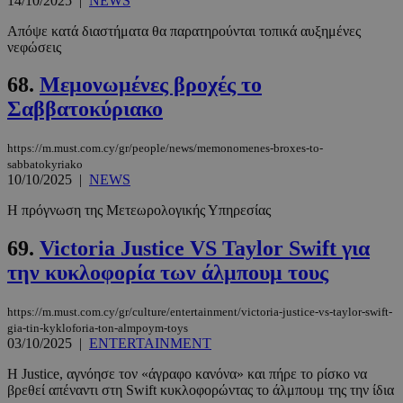
14/10/2025
|
NEWS
Απόψε κατά διαστήματα θα παρατηρούνται τοπικά αυξημένες
νεφώσεις
68.
Μεμονωμένες βροχές το
Σαββατοκύριακο
https://m.must.com.cy/gr/people/news/memonomenes-broxes-to-
sabbatokyriako
10/10/2025
|
NEWS
Η πρόγνωση της Μετεωρολογικής Υπηρεσίας
69.
Victoria Justice VS Taylor Swift για
την κυκλοφορία των άλμπουμ τους
https://m.must.com.cy/gr/culture/entertainment/victoria-justice-vs-taylor-swift-
gia-tin-kykloforia-ton-almpoym-toys
03/10/2025
|
ENTERTAINMENT
Η Justice, αγνόησε τον «άγραφο κανόνα» και πήρε το ρίσκο να
βρεθεί απέναντι στη Swift κυκλοφορώντας το άλμπουμ της την ίδια