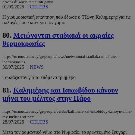
prwtes-dilwseis-meta-ton-gamo
σύνδεση χρήστη και τη διαχείριση λογαριασμού.
01/09/2025
|
CELEBS
Ο ιστότοπος δεν μπορεί να χρησιμοποιηθεί σωστά
χωρίς τα απολύτως απαραίτητα cookies.
Η χιουμοριστική απάντηση που έδωσε ο Τζώνη Καλημέρης για τις
αλλαγές που έκανε για τον γάμο.
Προμηθευτής
/
Ονοματεπώνυμο
Λήξη
Πεδίο
80.
Μειώνονται σταδιακά οι ακραίες
PinToTopCookie
www.must.com.cy
12 ώρες
θερμοκρασίες
https://m.must.com.cy/gr/people/news/meiwnontai-stadiaka-oi-akraies-
thermokrasies
30/07/2025
|
NEWS
Τουλάχιστον για το επόμενο τριήμερο
81.
Καλημέρης και Ιακωβίδου κάνουν
μήνα του μέλιτος στην Πάρο
__cf_bm
29 λεπτά 5
Cloudflare Inc.
δευτερόλε
.twitter.com
https://m.must.com.cy/gr/people/celebs/kalimeris-kai-iakobidoy-kanoyn-mina-
toy-melitos-sti-paro
28/07/2025
|
CELEBS
Google
Privacy Policy
Μετά τον ρομαντικό γάμο στο Νυμφαίο, το ερωτευμένο ζευγάρι