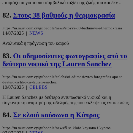
ετοιμάζεται για το πιο συμβολικό ταξίδι της ζωής του και δεν ...
82.
Στους 38 βαθμούς η θερμοκρασία
https://m.must.com.cy/gr/people/news/stoyys-38-bathmoys-i-thermokrasia
14/07/2025
|
NEWS
__cf_bm
29 λεπτά 5
Cloudflare Inc.
δευτερόλε
.pexels.com
Αναλυτικά η πρόγνωση του καιρού
83.
Οι αδημοσίευτες φωτογραφίες από το
δεύτερο νυφικό της Lauren Sanchez
https://m.must.com.cy/gr/people/celebs/oi-adimosieytes-fotografies-apo-to-
deytero-nyfiko-tis-lauren-sanchez
10/07/2025
|
CELEBS
Η Lauren Sanchez με δεύτερο εντυπωσιακό νυφικό και η
συγκινητική ανάρτηση της αδελφής της που έκλεψε τις εντυπώσεις.
LangCookie
www.must.com.cy
1 εβδομάδα
μέρες
84.
Σε κλοιό καύσωνα η Κύπρος
https://m.must.com.cy/gr/people/news/5-se-kloio-kaysona-i-kypros
CookieScriptConsent
4 εβδομάδ
CookieScript
07/07/2025
|
NEWS