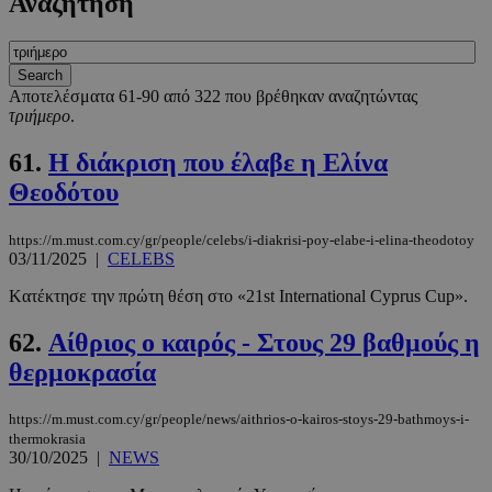
Αναζήτηση
Αποτελέσματα 61-90 από 322 που βρέθηκαν αναζητώντας
τριήμερο
.
61.
Η διάκριση που έλαβε η Ελίνα
Θεοδότου
https://m.must.com.cy/gr/people/celebs/i-diakrisi-poy-elabe-i-elina-theodotoy
03/11/2025
|
CELEBS
Kατέκτησε την πρώτη θέση στο «21st International Cyprus Cup».
62.
Αίθριος ο καιρός - Στους 29 βαθμούς η
θερμοκρασία
https://m.must.com.cy/gr/people/news/aithrios-o-kairos-stoys-29-bathmoys-i-
thermokrasia
30/10/2025
|
NEWS