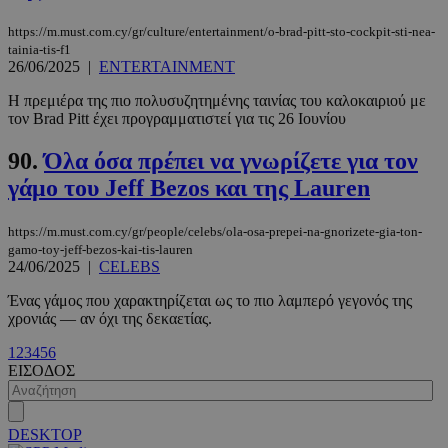
m.must.com.cy
https://m.must.com.cy/gr/culture/entertainment/o-brad-pitt-sto-cockpit-sti-nea-
tainia-tis-f1
26/06/2025
|
ENTERTAINMENT
Η πρεμιέρα της πιο πολυσυζητημένης ταινίας του καλοκαιριού με
τον Brad Pitt έχει προγραμματιστεί για τις 26 Ιουνίου
90.
Όλα όσα πρέπει να γνωρίζετε για τον
γάμο του Jeff Bezos και της Lauren
https://m.must.com.cy/gr/people/celebs/ola-osa-prepei-na-gnorizete-gia-ton-
gamo-toy-jeff-bezos-kai-tis-lauren
24/06/2025
|
CELEBS
Ένας γάμος που χαρακτηρίζεται ως το πιο λαμπερό γεγονός της
χρονιάς — αν όχι της δεκαετίας.
1
2
3
4
5
6
ΕΙΣΟΔΟΣ
DESKTOP