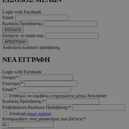
takeOverCookie
www.must.com.cy
1 μέρα
Login with Facebook
Email:
Κωδικός Πρόσβασης:
ΕΙΣΟΔΟΣ
Εισάγετε το email σας:
ΑΠΟΣΤΟΛΗ
Ανάκτηση κωδικού πρόσβασης
ΝΕΑ ΕΓΓΡΑΦΗ
AdSphere-GDPR
delivery.ad-
1 χρόνος
sphere.eu
Login with Facebook
Ονομα:*
Επώνυμο:*
Email:*
Επιθυμώ να λαμβάνω ενημερώσεις μέσω Newsletter
Κωδικός Πρόσβασης:*
Επιβεβαίωση Κωδικού Πρόσβασης:*
Αποδοχή
όρων χρήσης
Καταχωρήστε τους χαρακτήρες που βλέπετε*