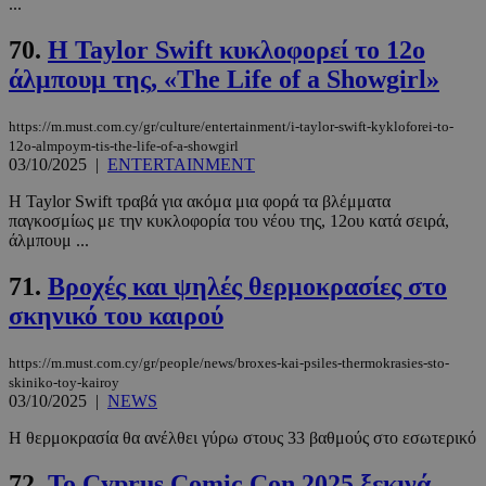
...
70.
Η Taylor Swift κυκλοφορεί το 12ο
άλμπουμ της, «The Life of a Showgirl»
https://m.must.com.cy/gr/culture/entertainment/i-taylor-swift-kykloforei-to-
12o-almpoym-tis-the-life-of-a-showgirl
03/10/2025
|
ENTERTAINMENT
Η Taylor Swift τραβά για ακόμα μια φορά τα βλέμματα
παγκοσμίως με την κυκλοφορία του νέου της, 12ου κατά σειρά,
άλμπουμ ...
71.
Βροχές και ψηλές θερμοκρασίες στο
σκηνικό του καιρού
https://m.must.com.cy/gr/people/news/broxes-kai-psiles-thermokrasies-sto-
skiniko-toy-kairoy
03/10/2025
|
NEWS
Η θερμοκρασία θα ανέλθει γύρω στους 33 βαθμούς στο εσωτερικό
72.
Το Cyprus Comic Con 2025 ξεκινά