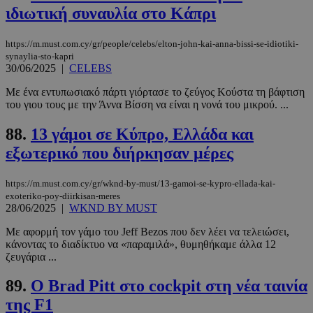
ιδιωτική συναυλία στο Κάπρι
https://m.must.com.cy/gr/people/celebs/elton-john-kai-anna-bissi-se-idiotiki-
synaylia-sto-kapri
30/06/2025
|
CELEBS
Με ένα εντυπωσιακό πάρτι γιόρτασε το ζεύγος Κούστα τη βάφτιση
του γιου τους με την Άννα Βίσση να είναι η νονά του μικρού. ...
88.
13 γάμοι σε Κύπρο, Ελλάδα και
εξωτερικό που διήρκησαν μέρες
https://m.must.com.cy/gr/wknd-by-must/13-gamoi-se-kypro-ellada-kai-
exoteriko-poy-diirkisan-meres
28/06/2025
|
WKND BY MUST
Με αφορμή τον γάμο του Jeff Bezos που δεν λέει να τελειώσει,
κάνοντας το διαδίκτυο να «παραμιλά», θυμηθήκαμε άλλα 12
ζευγάρια ...
89.
Ο Brad Pitt στο cockpit στη νέα ταινία
της F1
PHPSESSID
συνεδρί
PHP.net