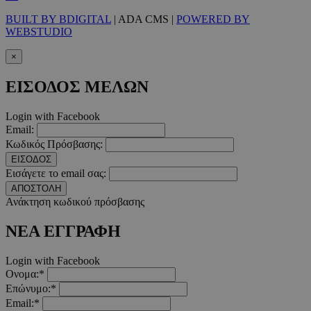
Google Privacy Polic
BUILT BY BDIGITAL
| ADA CMS |
POWERED BY
WEBSTUDIO
×
__cf_bm
29 λεπτ
Cloudflare Inc.
δευτερό
.pexels.com
ΕΙΣΟΔΟΣ ΜΕΛΩΝ
Login with Facebook
Email:
Κωδικός Πρόσβασης:
LangCookie
www.must.com.cy
1 εβδομ
μέρ
ΕΙΣΟΔΟΣ
Εισάγετε το email σας:
CookieScriptConsent
4 εβδο
CookieScript
ΑΠΟΣΤΟΛΗ
2 μέ
www.must.com.cy
Ανάκτηση κωδικού πρόσβασης
ΝΕΑ ΕΓΓΡΑΦΗ
Login with Facebook
_scc_session
.entelia-
19 λεπτ
Ονομα:*
adserver.com
δευτερό
Επώνυμο:*
Email:*