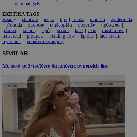
minimal girls
ΣΧΕΤΙΚΑ TAGS
Beauty
|
skincare
|
inspo
|
tips
|
trends
|
omorfia
|
epidermida
|
frontida
|
ομορφιά
|
επιδερμίδα
|
φροντίδα
|
πρόσωπο
|
μάσκες
|
κρέμες
|
ορός
|
serum
|
face
|
skin
|
must know
|
must read
|
products
|
trending now
|
lip oils
|
face cream
|
hydration
|
προϊόντα ομορφιάς
SIMILAR
Με αυτά τα 3 προϊόντα θα πετύχεις τα popsicle lips