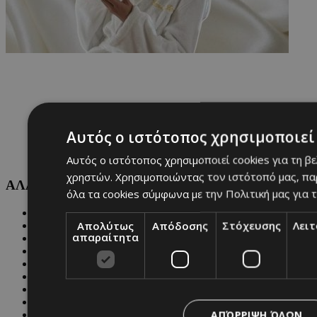
Αυτός ο ιστότοπος χρησιμοποιεί 
Αυτός ο ιστότοπος χρησιμοποιεί cookies για τη β
χρηστών. Χρησιμοποιώντας τον ιστότοπό μας, πα
ΑΛΛΕΣ ΚΑΤΗΓΟΡΙΕΣ
όλα τα cookies σύμφωνα με την Πολιτική μας για τ
FASHION
Απολύτως
Απόδοσης
Στόχευσης
Λει
PEOPLE
απαραίτητα
BEAUTY
COVER STORY
CULTURE
BLOGS
MAGAZINE
WKND BY MUST
ΑΠΌΡΡΙΨΗ ΌΛΩΝ
ASTROLOGY