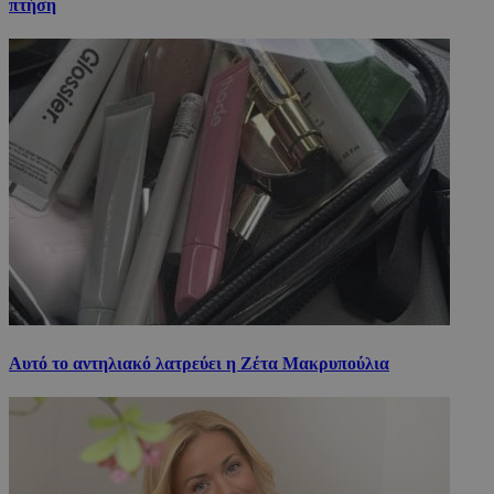
πτήση
Αυτό το αντηλιακό λατρεύει η Ζέτα Μακρυπούλια