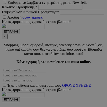
Επιθυμώ να λαμβάνω ενημερώσεις μέσω Newsletter
Κωδικός Πρόσβασης:*
PHPSESSID
συνεδ
PHP.net
www.must.com.cy
Επιβεβαίωση Κωδικού Πρόσβασης:*
Αποδοχή
όρων χρήσης
Καταχωρήστε τους χαρακτήρες που βλέπετε*
ΕΓΓΡΑΦΗ
×
Shopping, µόδα, οµορφιά, lifestyle, celebrity news, συνεντεύξεις,
going out και όλα όσα θες να γνωρίζεις, δυο φορές τη βδοµάδα
κοντά σου, κατευθείαν στο inbox σου!
PHPSESSID
συνεδ
PHP.net
Κάνε εγγραφή στο newsletter του must online.
m.must.com.cy
Έχω διαβάσει και αποδέχοµαι τους
ΟΡΟΥΣ ΧΡΗΣΗΣ
Καταχωρήστε τους χαρακτήρες που βλέπετε*
ΕΓΓΡΑΦΗ