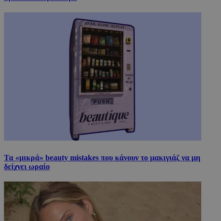
Τα «μικρά» beauty mistakes που κάνουν το μακιγιάζ να μη
δείχνει ωραίο