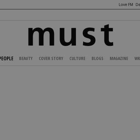
Love FM
De
PEOPLE
BEAUTY
COVER STORY
CULTURE
BLOGS
MAGAZINE
WK
/
NEWS