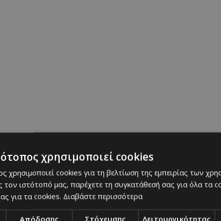
αία Ενημέρωση
τότοπος χρησιμοποιεί cookies
οκρασία - Κίτρινη
Σε κλοιό καύσωνα η Κύπρος-Κ
ς χρησιμοποιεί cookies για τη βελτίωση της εμπειρίας των χρη
προειδοποίηση για ακραία θε
 τον ιστότοπό μας, παρέχετε τη συγκατάθεσή σας για όλα τα 
ας για τα cookies.
Διαβάστε περισσότερα
Η Καθημερινή
07/08/2026
|
NEWS
Απόδοσης
Στόχευσης
Λειτουργικότητας