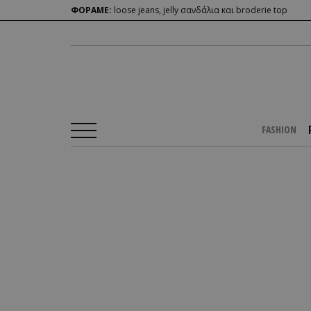
ΦΟΡΑΜΕ:
loose jeans, jelly σανδάλια και broderie top
FASHION
Αρχική Σελίδα
/
PEOPLE