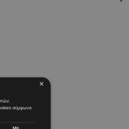
×
ίτρινη
στών.
ρμοκρασία
cookies σύμφωνα
Μη