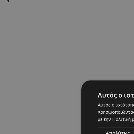
NEWS: Τελευτ
Αυτός ο ισ
Στους 40 βαθμούς η θερμ
Αυτός ο ιστότοπο
προειδοποίηση
Χρησιμοποιώντας
με την Πολιτική μ
Η Καθημερινή
06/08/2026
|
NEWS
Απολύτως