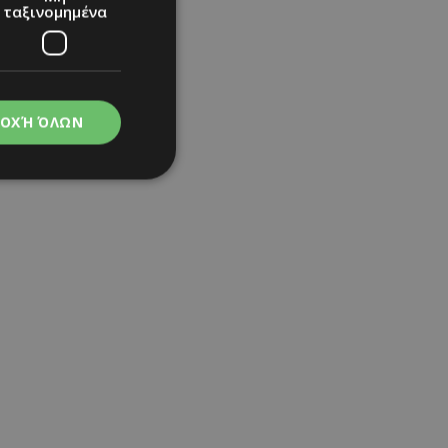
ταξινομημένα
ΟΧΉ ΌΛΩΝ
νομημένα
στη και τη
τητα cookies.
σία
apping δηλαδή να
ημέρα στον χρήστη
ιες όπως είναι το
up και push down
ι για τη διάκριση
Αυτό είναι