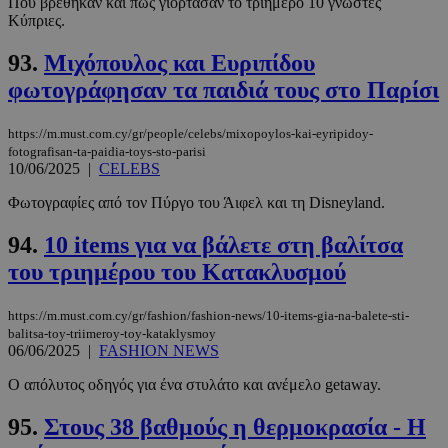
Πού βρέθηκαν και πώς γιόρτασαν το τριήμερο 10 γνωστές
Κύπριες.
93.
Μιχόπουλος και Ευριπίδου
φωτογράφησαν τα παιδιά τους στο Παρίσι
https://m.must.com.cy/gr/people/celebs/mixopoylos-kai-eyripidoy-
fotografisan-ta-paidia-toys-sto-parisi
10/06/2025
|
CELEBS
Φωτογραφίες από τον Πύργο του Άιφελ και τη Disneyland.
94.
10 items για να βάλετε στη βαλίτσα
του τριημέρου του Κατακλυσμού
https://m.must.com.cy/gr/fashion/fashion-news/10-items-gia-na-balete-sti-
balitsa-toy-triimeroy-toy-kataklysmoy
06/06/2025
|
FASHION NEWS
Ο απόλυτος οδηγός για ένα στυλάτο και ανέμελο getaway.
95.
Στους 38 βαθμούς η θερμοκρασία - Η