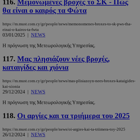
116.
Μεμονωμένες βροχές το ΣΚ - Πώς
θα είναι ο καιρός τα Φώτα
_scc_session
.entelia-
19 λεπτά 5
adserver.com
δευτερόλε
https://m.must.com.cy/gr/people/news/memonomenes-broxes-to-sk-pws-tha-
einai-o-kairos-ta-fwta
03/01/2025
|
NEWS
Η πρόγνωση της Μετεωρολογικής Υπηρεσίας.
117.
Μας πλησιάζουν νέες βροχές,
PHPSESSID
συνεδρί
PHP.net
www.must.com.cy
καταιγίδες και χιόνια
https://m.must.com.cy/gr/people/news/mas-plisiazoyn-nees-broxes-kataigides-
kai-xionia
29/12/2024
|
NEWS
Η πρόγνωση της Μετεωρολογικής Υπηρεσίας.
118.
Οι αργίες και τα τριήμερα του 2025
https://m.must.com.cy/gr/people/news/oi-argies-kai-ta-triimera-toy-2025
26/12/2024
|
NEWS