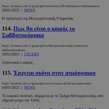
https://m.must.com.cy/gr/people/news/stoys-20-bathmoyss-i-thermokrasia
28/01/2025
|
NEWS
Η πρόγνωση της Μετεωρολογικής Υπηρεσίας
114.
Πως θα είναι ο καιρός το
Σαββατοκύριακο
LangCookie
www.must.com.cy
1 εβδομάδα
μέρες
https://m.must.com.cy/gr/people/celebs/pos-tha-einai-o-kairos-to-
sabbatokyriakooo
18/01/2025
|
CELEBS
CookieScriptConsent
4 εβδομάδ
CookieScript
Αναλυτικά ο καιρός
2 μέρες
www.must.com.cy
115.
Έρχεται σκόνη στην ατμόσφαιρα
https://m.must.com.cy/gr/people/news/erxetai-skoni-stin-atmosfaira
04/01/2025
|
NEWS
Το καιρικό σκηνικό, σύμφωνα με το Τμήμα Μετεωρολογίας, από
σήμερα μέχρι την Τρίτη