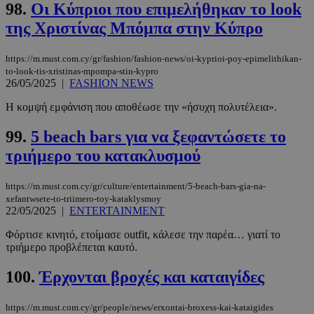
98.
Οι Κύπριοι που επιμελήθηκαν το look
της Xριστίνας Μπόμπα στην Κύπρο
https://m.must.com.cy/gr/fashion/fashion-news/oi-kyprioi-poy-epimelithikan-
to-look-tis-xristinas-mpompa-stin-kypro
26/05/2025
|
FASHION NEWS
Η κομψή εμφάνιση που αποθέωσε την «ήσυχη πολυτέλεια».
99.
5 beach bars για να ξεφαντώσετε το
τριήμερο του κατακλυσμού
https://m.must.com.cy/gr/culture/entertainment/5-beach-bars-gia-na-
xefantwsete-to-triimero-toy-kataklysmoy
22/05/2025
|
ENTERTAINMENT
Φόρτισε κινητό, ετοίμασε outfit, κάλεσε την παρέα… γιατί το
τριήμερο προβλέπεται καυτό.
100.
Έρχονται βροχές και καταιγίδες
https://m.must.com.cy/gr/people/news/erxontai-broxess-kai-kataigides