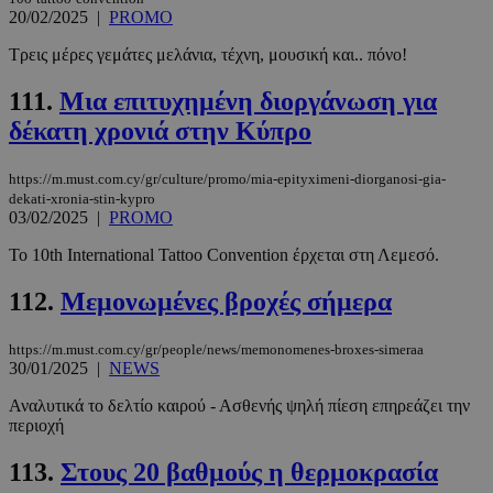
20/02/2025
|
PROMO
Τρεις μέρες γεμάτες μελάνια, τέχνη, μουσική και.. πόνο!
111.
Μια επιτυχημένη διοργάνωση για
δέκατη χρονιά στην Κύπρο
__cf_bm
29 λεπτά 5
Cloudflare Inc.
https://m.must.com.cy/gr/culture/promo/mia-epityximeni-diorganosi-gia-
δευτερόλε
.twitter.com
dekati-xronia-stin-kypro
03/02/2025
|
PROMO
Google
Το 10th International Tattoo Convention έρχεται στη Λεμεσό.
Privacy Policy
112.
Μεμονωμένες βροχές σήμερα
https://m.must.com.cy/gr/people/news/memonomenes-broxes-simeraa
30/01/2025
|
NEWS
Αναλυτικά το δελτίο καιρού - Ασθενής ψηλή πίεση επηρεάζει την
__cf_bm
29 λεπτά 5
Cloudflare Inc.
περιοχή
δευτερόλε
.pexels.com
113.
Στους 20 βαθμούς η θερμοκρασία