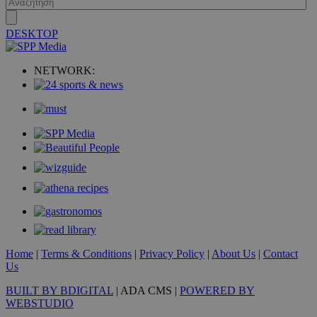
DESKTOP
NETWORK:
VISITOR_PRIVACY_METADATA
5 μήνες 4
YouTube
εβδομάδε
.youtube.com
Home
|
Terms & Conditions
|
Privacy Policy
|
About Us
|
Contact
Us
BUILT BY BDIGITAL
| ADA CMS |
POWERED BY
WEBSTUDIO