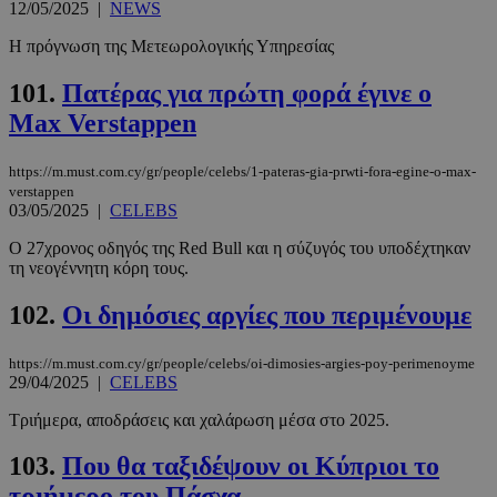
12/05/2025
|
NEWS
Η πρόγνωση της Μετεωρολογικής Υπηρεσίας
101.
Πατέρας για πρώτη φορά έγινε ο
Max Verstappen
https://m.must.com.cy/gr/people/celebs/1-pateras-gia-prwti-fora-egine-o-max-
verstappen
03/05/2025
|
CELEBS
Ο 27χρονος οδηγός της Red Bull και η σύζυγός του υποδέχτηκαν
τη νεογέννητη κόρη τους.
102.
Οι δημόσιες αργίες που περιμένουμε
https://m.must.com.cy/gr/people/celebs/oi-dimosies-argies-poy-perimenoyme
29/04/2025
|
CELEBS
Τριήμερα, αποδράσεις και χαλάρωση μέσα στο 2025.
103.
Που θα ταξιδέψουν οι Κύπριοι το
τριήμερο του Πάσχα