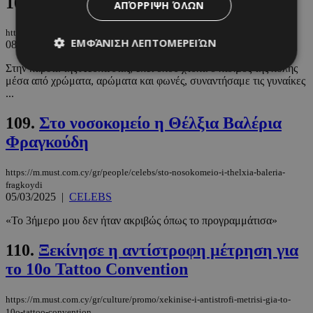
108.
Οι γυναίκες της λαϊκής
ΑΠΌΡΡΙΨΗ ΌΛΩΝ
https://m.must.com.cy/gr/culture/entertainment/oi-gynaikes-tis-laikis
ΕΜΦΆΝΙΣΗ ΛΕΠΤΟΜΕΡΕΙΏΝ
08/03/2025
|
ENTERTAINMENT
Στην καρδιά της Λευκωσίας, εκεί όπου χτυπά ο παλμός της πόλης
μέσα από χρώματα, αρώματα και φωνές, συναντήσαμε τις γυναίκες
...
Απολύτως απαραίτητα
Απόδοσης
Στόχευσης
Λειτουργικότητας
109.
Στο νοσοκομείο η Θέλξια Βαλέρια
Φραγκούδη
Μη ταξινομημένα
Τα απολύτως απαραίτητα cookies επιτρέπουν
https://m.must.com.cy/gr/people/celebs/sto-nosokomeio-i-thelxia-baleria-
βασικές λειτουργίες του ιστότοπου, όπως τη
fragkoydi
σύνδεση χρήστη και τη διαχείριση λογαριασμού.
05/03/2025
|
CELEBS
Ο ιστότοπος δεν μπορεί να χρησιμοποιηθεί σωστά
χωρίς τα απολύτως απαραίτητα cookies.
«Το 3ήμερο μου δεν ήταν ακριβώς όπως το προγραμμάτισα»
Προμηθευτής
/
Ονοματεπώνυμο
Λήξη
Πεδίο
110.
Ξεκίνησε η αντίστροφη μέτρηση για
PinToTopCookie
www.must.com.cy
12 ώρες
το 10o Tattoo Convention
https://m.must.com.cy/gr/culture/promo/xekinise-i-antistrofi-metrisi-gia-to-
10o-tattoo-convention