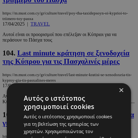
https://m.must.com.cy/gr/culture/travel/poy-tha-taxidepsoyn-oi-kyprioi-to-
triimero-toy-pasxa
17/04/2025
|
TRAVEL
Αυτοί είναι οι προορισμοί που επέλεξαν οι Κύπριοι για να
περάσουν το Πάσχα τους
104.
Last minute κράτηση σε ξενοδοχεία
της Κύπρου για τις Πασχαλινές μέρες
https://m.must.com.cy/gr/culture/travel/last-minute-kratisi-se-xenodoxeia-tis-
kyproy-gia-tis-pasxalines-meres
17/04/2025
|
TRAVEL
×
Αναζητήσαμε και βρήκαμε ξενοδοχεία από όλες τις επαρχίες της
Αυτός ο ιστότοπος
Κύπρου για μια μικρή απόδραση το Πάσχα, για όσους δεν έχουν ...
χρησιμοποιεί cookies
105.
Βρήκαμε τα πιο οικονομικά εισιτήρια
Αυτός ο ιστότοπος χρησιμοποιεί cookies
για ένα last minute τριήμερο
για τη βελτίωση της εμπειρίας των
χρηστών. Χρησιμοποιώντας τον
https://m.must.com.cy/gr/culture/travel/brikame-ta-pio-oikonomika-eisitiria-