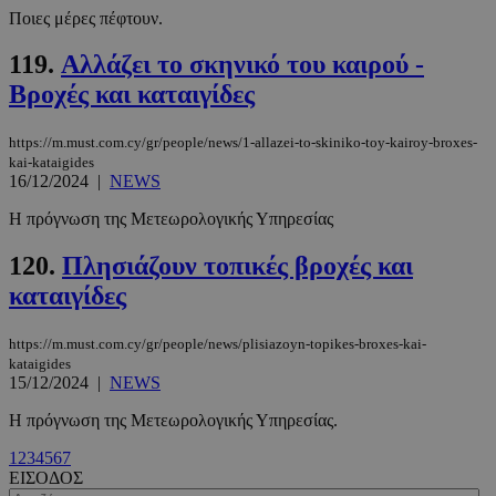
Ποιες μέρες πέφτουν.
119.
Αλλάζει το σκηνικό του καιρού -
Βροχές και καταιγίδες
https://m.must.com.cy/gr/people/news/1-allazei-to-skiniko-toy-kairoy-broxes-
kai-kataigides
16/12/2024
|
NEWS
Η πρόγνωση της Μετεωρολογικής Υπηρεσίας
120.
Πλησιάζουν τοπικές βροχές και
PHPSESSID
συνεδρί
PHP.net
m.must.com.cy
καταιγίδες
https://m.must.com.cy/gr/people/news/plisiazoyn-topikes-broxes-kai-
kataigides
15/12/2024
|
NEWS
Η πρόγνωση της Μετεωρολογικής Υπηρεσίας.
1
2
3
4
5
6
7
ΕΙΣΟΔΟΣ