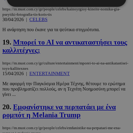
https://m.must.com.cy/gr/people/celebs/kainoyrgioy-kineite-nomika-gia-
pseytiki-fotografia-tis-koris-tis
Απολύτως απαραίτητα
Απόδοσης
30/04/2026
|
CELEBS
Στόχευσης
Λειτουργικότητας
Η ανάρτηση που έκανε για τα ψεύτικα στιγμιότυπα.
Μη ταξινομημένα
19.
Μπορεί το ΑΙ να αντικαταστήσει τους
Τα απολύτως απαραίτητα cookies επιτρέπουν
καλλιτέχνες;
βασικές λειτουργίες του ιστότοπου, όπως τη
σύνδεση χρήστη και τη διαχείριση λογαριασμού.
Ο ιστότοπος δεν μπορεί να χρησιμοποιηθεί σωστά
https://m.must.com.cy/gr/culture/entertainment/mporei-to-ai-na-antikatastisei-
χωρίς τα απολύτως απαραίτητα cookies.
toys-kallitexnes
15/04/2026
|
ENTERTAINMENT
Προμηθευτής
/
Ονοματεπώνυμο
Λήξη
Πεδίο
Με αφορμή την Παγκόσμια Ημέρα Τέχνης, θέτουμε το ερώτημα
PinToTopCookie
www.must.com.cy
12 ώρες
που προβληματίζει πολλούς, αν η Τεχνίτη Νοημοσύνη μπορεί να
γίνει ...
20.
Εμφανίστηκε να περπατάει με ένα
ρομπότ η Melania Trump
https://m.must.com.cy/gr/people/celebs/emfanistike-na-perpataei-me-ena-