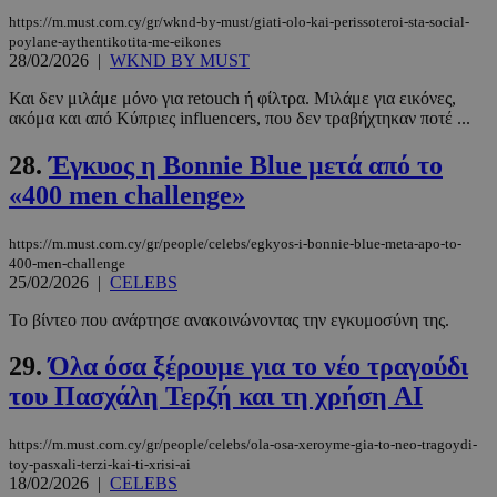
https://m.must.com.cy/gr/wknd-by-must/giati-olo-kai-perissoteroi-sta-social-
poylane-aythentikotita-me-eikones
28/02/2026
|
WKND BY MUST
Και δεν μιλάμε μόνο για retouch ή φίλτρα. Μιλάμε για εικόνες,
ακόμα και από Κύπριες influencers, που δεν τραβήχτηκαν ποτέ ...
28.
Έγκυος η Bonnie Blue μετά από το
PHPSESSID
συνεδρί
PHP.net
«400 men challenge»
m.must.com.cy
https://m.must.com.cy/gr/people/celebs/egkyos-i-bonnie-blue-meta-apo-to-
400-men-challenge
25/02/2026
|
CELEBS
Το βίντεο που ανάρτησε ανακοινώνοντας την εγκυμοσύνη της.
29.
Όλα όσα ξέρουμε για το νέο τραγούδι
του Πασχάλη Τερζή και τη χρήση AI
https://m.must.com.cy/gr/people/celebs/ola-osa-xeroyme-gia-to-neo-tragoydi-
toy-pasxali-terzi-kai-ti-xrisi-ai
18/02/2026
|
CELEBS