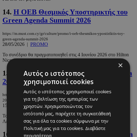
14.
Η ΟΕΒ Θεσμικός Υποστηρικτής του
Green Agenda Summit 2026
https://m.must.com.cy/gr/culture/promo/i-oeb-thesmikos-ypostiriktis-toy-
green-agenda-summit-2026
28/05/2026
|
PROMO
Το συνέδριο θα πραγματοποιηθεί στις 4 Ιουνίου 2026 στο Hilton
Nicosia, με διοργανωτή την SppMedia.
×
Αυτός ο ιστότοπος
15.
Ο John Josephakis στο Green Agenda
χρησιμοποιεί cookies
2026
Αυτός ο ιστότοπος χρησιμοποιεί cookies
https://m.must.com.cy/gr/people/news/o-john-josephakis-sto-green-agenda-
για τη βελτίωση της εμπειρίας των
2026
15/05/2026
|
NEWS
χρηστών. Χρησιμοποιώντας τον
ιστότοπό μας, παρέχετε τη συγκατάθεσή
Το μεγαλύτερο συνέδριο βιώσιμης ανάπτυξης επιστρέφει στη
σας για όλα τα cookies σύμφωνα με την
Λευκωσία στις 4 Ιουνίου 2026.
Πολιτική μας για τα cookies.
Διαβάστε
16.
Η futurist Amelia Kallman στο Green
περισσότερα