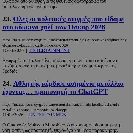
Όλα όσα αποκάλυψε για τις ψεύτικες φωτογραφίες του
φημολογούμενου γάμου της.
23.
Όλες οι πολιτικές στιγμές που είδαμε
LangCookie
www.must.com.cy
1 εβδομάδα
στο κόκκινο χαλί των Όσκαρ 2026
μέρες
https://m.must.com.cy/gr/culture/entertainment/oles-oi-politikes-stigmes-poy-
eidame-sto-kokkino-xali-ton-oskar-2026
16/03/2026
|
ENTERTAINMENT
CookieScriptConsent
4 εβδομάδ
CookieScript
2 μέρες
www.must.com.cy
Αναφορές σε Παλαιστίνη, σπόντες για τον Trump και έντονα
μηνύματα από τη σκηνή της μεγαλύτερης κινηματογραφικής
βραδιάς.
24.
Αθλητής κέρδισε ασημένιο μετάλλιο
έχοντας… προπονητή το ChatGPT
https://m.must.com.cy/gr/culture/entertainment/athlitis-kerdise-asimenio-
metallio-exontas…-proponiti-to-chatgpt
11/03/2026
|
ENTERTAINMENT
Ο Ουκρανός Maksym Murashkovskyi χρησιμοποίησε τεχνητή
_scc_session
.entelia-
19 λεπτά 5
νοημοσύνη ως προπονητή, ψυχολόγο και μέσο παρακίνησης.
adserver.com
δευτερόλε