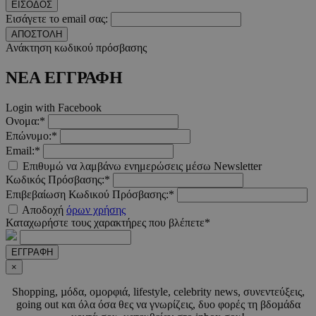
ΕΙΣΟΔΟΣ
Εισάγετε το email σας:
ΑΠΟΣΤΟΛΗ
Ανάκτηση κωδικού πρόσβασης
ΝΕΑ ΕΓΓΡΑΦΗ
Login with Facebook
Ονομα:*
Επώνυμο:*
Email:*
Επιθυμώ να λαμβάνω ενημερώσεις μέσω Newsletter
Κωδικός Πρόσβασης:*
Προμηθευτής
Ονοματεπώνυμο
Λήξη
Περιγραφή
Προμηθευτής
/
Πεδίο
Επιβεβαίωση Κωδικού Πρόσβασης:*
Ονοματεπώνυμο
Λήξη
Περιγραφ
Προμηθευτής
/
Πεδίο
/
Αποδοχή
όρων χρήσης
Ονοματεπώνυμο
Λήξη
Περιγραφ
__Secure-
.youtube.com
5 μήνες 4
Πεδίο
Καταχωρήστε τους χαρακτήρες που βλέπετε*
ROLLOUT_TOKEN
εβδομάδες
__cf_bm
29 λεπτά 55
Αυτό το c
Cloudflare
δευτερόλεπτα
χρησιμοπο
_ga_CH3P0ECTRP
.must.com.cy
Inc.
1 χρόνος 11
Αυτό το c
Προμηθευτής
Ονοματεπώνυμο
Λήξη
Περιγραφή
για τη δι
.onesignal.com
μήνες
χρησιμοπο
/
Πεδίο
ΕΓΓΡΑΦΗ
μεταξύ
από το Go
ανθρώπων
Analytics 
×
CEDGDPR
.ced.cy
1 χρόνος
ρομπότ. Α
διατήρησ
είναι επω
κατάστασ
ttwid
.tiktok.com
11 μήνες 4
Shopping, µόδα, οµορφιά, lifestyle, celebrity news, συνεντεύξεις,
για τον
περιόδου
εβδομάδες
ιστότοπο,
going out και όλα όσα θες να γνωρίζεις, δυο φορές τη βδοµάδα
σύνδεσης
προκειμέν