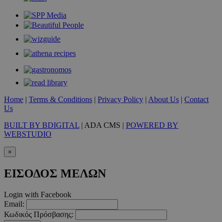
takeOverCookie
www.must.com.cy
1 μέρα
Home
|
Terms & Conditions
|
Privacy Policy
|
About Us
|
Contact
Us
BUILT BY BDIGITAL
| ADA CMS |
POWERED BY
WEBSTUDIO
×
ΕΙΣΟΔΟΣ ΜΕΛΩΝ
Login with Facebook
AdSphere-GDPR
delivery.ad-
1 χρόνος
Email:
sphere.eu
Κωδικός Πρόσβασης: