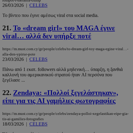
rompot-i-melania-trump
26/03/2026
|
CELEBS
Το βίντεο που έγινε αμέσως viral στα social media.
__cf_bm
29 λεπτά 5
Cloudflare Inc.
δευτερόλε
.twitter.com
21.
To «dream girl» του MAGA έγινε
viral… αλλά δεν υπήρξε ποτέ
Google
Privacy Policy
https://m.must.com.cy/gr/people/celebs/to-dream-girl-toy-maga-egine-viral…-
alla-den-ypirxe-pote
23/03/2026
|
CELEBS
Πάνω από 1 εκατ. followers αλλά μηδενική… ύπαρξη, η ξανθιά
καλλονή του αμερικανικού στρατού ήταν AI περσόνα που
ξεγέλασε ...
__cf_bm
29 λεπτά 5
Cloudflare Inc.
22.
Zendaya: «Πολλοί ξεγελάστηκαν»,
δευτερόλε
.pexels.com
είπε για τις AI γαμήλιες φωτογραφίες
https://m.must.com.cy/gr/people/celebs/zendaya-polloi-xegelastikan-eipe-gia-
tis-ai-gamilies-fotografies
18/03/2026
|
CELEBS