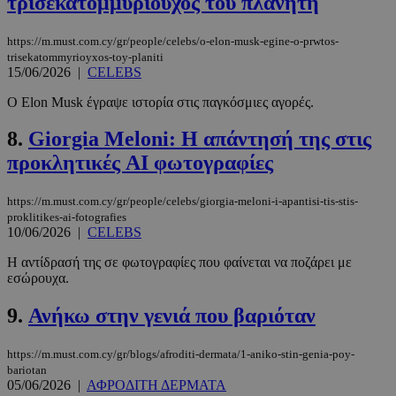
τρισεκατομμυριούχος του πλανήτη
https://m.must.com.cy/gr/people/celebs/o-elon-musk-egine-o-prwtos-
trisekatommyrioyxos-toy-planiti
15/06/2026
|
CELEBS
Ο Elon Musk έγραψε ιστορία στις παγκόσμιες αγορές.
8.
Giorgia Meloni: Η απάντησή της στις
προκλητικές AI φωτογραφίες
https://m.must.com.cy/gr/people/celebs/giorgia-meloni-i-apantisi-tis-stis-
proklitikes-ai-fotografies
10/06/2026
|
CELEBS
Η αντίδρασή της σε φωτογραφίες που φαίνεται να ποζάρει με
εσώρουχα.
9.
Ανήκω στην γενιά που βαριόταν
https://m.must.com.cy/gr/blogs/afroditi-dermata/1-aniko-stin-genia-poy-
bariotan
05/06/2026
|
ΑΦΡΟΔΙΤΗ ΔΕΡΜΑΤΑ