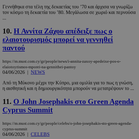
Γεννήθηκα στα τέλη της δεκαετίας του ’70 και άρχισα να γνωρίζω
τον κόσμο τη δεκαετία του ’80. Μεγάλωσα σε χωριό και περνούσα
...
10.
Η Αννίτα Ζάχου απέδειξε πως ο
ελαιοτουρισμός μπορεί να γεννηθεί
παντού
https://m.must.com.cy/gr/people/news/i-annita-zaxoy-apedeixe-pos-o-
elaiotoyrismos-mporei-na-gennithei-pantoy
04/06/2026
|
NEWS
Από τη Μύκονο μέχρι την Κύπρο, μια ομιλία για το πως η γνώση,
η αισθητική και η δημιουργικότητα μπορούν να μετατρέψουν το ...
11.
Ο John Josephakis στο Green Agenda
Cyprus Summit
https://m.must.com.cy/gr/people/celebs/o-john-josephakis-sto-green-agenda-
cyprus-summit
04/06/2026
|
CELEBS