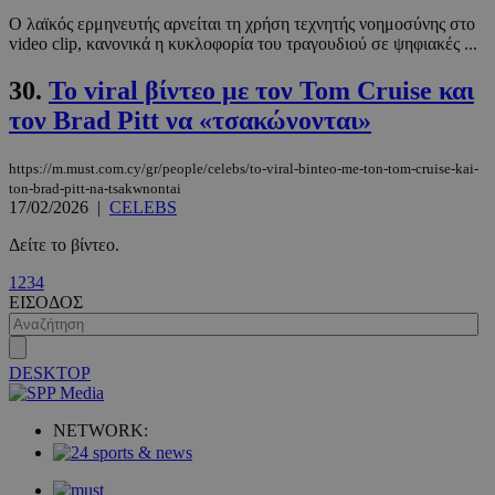
Ο λαϊκός ερμηνευτής αρνείται τη χρήση τεχνητής νοημοσύνης στο
video clip, κανονικά η κυκλοφορία του τραγουδιού σε ψηφιακές ...
30.
To viral βίντεο με τον Tom Cruise και
τον Brad Pitt να «τσακώνονται»
https://m.must.com.cy/gr/people/celebs/to-viral-binteo-me-ton-tom-cruise-kai-
ton-brad-pitt-na-tsakwnontai
17/02/2026
|
CELEBS
VISITOR_PRIVACY_METADATA
5 μήνες 4
YouTube
Δείτε το βίντεο.
εβδομάδε
.youtube.com
1
2
3
4
ΕΙΣΟΔΟΣ
DESKTOP
NETWORK: