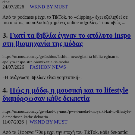
einai
24/07/2026
|
WKND BY MUST
Από τα podcasts μέχρι το TikTok, το «clipping» έχει εξελιχθεί σε
μια από τις πιο πολυσυζητημένες online ασχολίες. Τι ακριβώς ...
3.
Γιατί τα βιβλία έγιναν το απόλυτο inspo
στη βιομηχανία της μόδας
https://m.must.com.cy/gr/fashion/fashion-news/giati-ta-biblia-eginan-to-
apolyto-inspo-stin-biomixania-tis-modas
24/07/2026
|
FASHION NEWS
«H ανάγνωση βιβλίων είναι γοητευτική».
4.
Πώς η μόδα, η μουσική και το lifestyle
διαμόρφωσαν κάθε δεκαετία
https://m.must.com.cy/gr/wknd-by-must/pws-i-moda-i-moysiki-kai-to-lifestyle-
diamorfosan-kathe-dekaetia
11/07/2026
|
WKND BY MUST
Από τα ξέφρενα ’70s μέχρι την εποχή του TikTok, κάθε δεκαετία