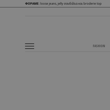
ΦΟΡΑΜΕ:
loose jeans, jelly σανδάλια και broderie top
FASHION
Αρχική Σελίδα
/
BLOGS