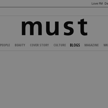
Love FM
De
BLOGS
PEOPLE
BEAUTY
COVER STORY
CULTURE
MAGAZINE
WK
/
Μιχάλης Μιχαηλίδης