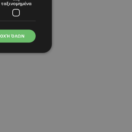
ταξινομημένα
τητα στο
και του όποιου
ι έρευνα και θα
ια σημεία είναι
ΟΧΉ ΌΛΩΝ
η.
νομημένα
στη και τη
τητα cookies.
apping δηλαδή να
ημέρα στον χρήστη
ιες όπως είναι το
up και push down
ι για τη διάκριση
Αυτό είναι