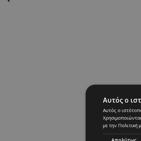
το φουντουκοδάσος (ή
από τον Κλάδο του Χα
υπενθυμίζει πάντα πως
θ’ ανθίσουν με τον ίδ
άνοιξη την περασμένη
πολύ όμορφα και ουσ
Πεσόα.
Είναι χίλια πρά
μένα ο Πολύσ
Αυτός ο ισ
χίλια χρώματα,
Αυτός ο ιστότοπο
μυρωδιές, χ
Χρησιμοποιώντας
πρόσωπα, χ
με την Πολιτική μ
τραγούδια και
Απολύτως