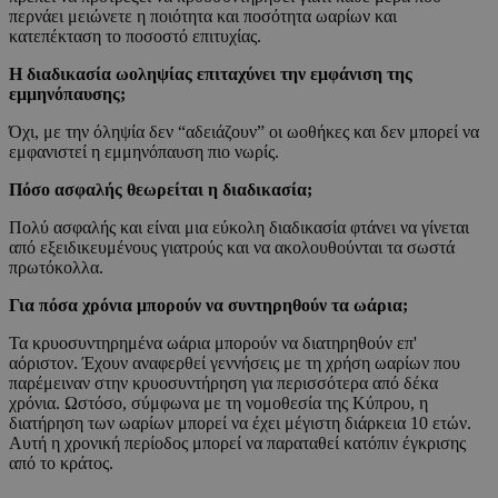
περνάει μειώνετε η ποιότητα και ποσότητα ωαρίων και
κατεπέκταση το ποσοστό επιτυχίας.
Η διαδικασία ωοληψίας επιταχύνει την εμφάνιση της
εμμηνόπαυσης;
Όχι, με την όληψία δεν “αδειάζουν” οι ωοθήκες και δεν μπορεί να
εμφανιστεί η εμμηνόπαυση πιο νωρίς.
Πόσο ασφαλής θεωρείται η διαδικασία;
Πολύ ασφαλής και είναι μια εύκολη διαδικασία φτάνει να γίνεται
από εξειδικευμένους γιατρούς και να ακολουθούνται τα σωστά
πρωτόκολλα.
Για πόσα χρόνια μπορούν να συντηρηθούν τα ωάρια;
Τα κρυοσυντηρημένα ωάρια μπορούν να διατηρηθούν επ'
αόριστον. Έχουν αναφερθεί γεννήσεις με τη χρήση ωαρίων που
παρέμειναν στην κρυοσυντήρηση για περισσότερα από δέκα
χρόνια. Ωστόσο, σύμφωνα με τη νομοθεσία της Κύπρου, η
διατήρηση των ωαρίων μπορεί να έχει μέγιστη διάρκεια 10 ετών.
Αυτή η χρονική περίοδος μπορεί να παραταθεί κατόπιν έγκρισης
από το κράτος.