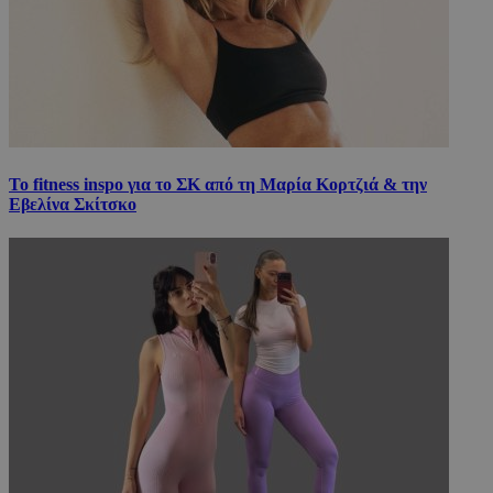
Το fitness inspo για το ΣΚ από τη Μαρία Κορτζιά & την
Εβελίνα Σκίτσκο