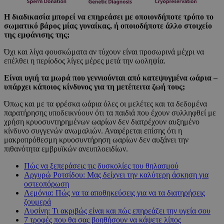
Η διαδικασία μπορεί να επηρεάσει με οποιονδήποτε τρόπο το
σωματικό βάρος μίας γυναίκας, ή οποιοδήποτε άλλο στοιχείο
της εμφάνισης της;
Όχι και λίγα φουσκώματα αν τύχουν είναι προσωρινά μέχρι να
επέλθει η περίοδος λίγες μέρες μετά την ωοληψία.
Είναι υγιή τα μωρά που γεννιούνται από κατεψυγμένα ωάρια –
υπάρχει κάποιος κίνδυνος για τη μετέπειτα ζωή τους;
Όπως και με τα φρέσκα ωάρια όλες οι μελέτες και τα δεδομένα
παρατήρησης υποδεικνύουν ότι τα παιδιά που έχουν συλληφθεί με
χρήση κρυοσυντηρημένων ωαρίων δεν διατρέχουν αυξημένο
κίνδυνο συγγενών ανωμαλιών. Αναφέρεται επίσης ότι η
μακροπρόθεσμη κρυοσυντήρηση ωαρίων δεν αυξάνει την
πιθανότητα εμβρυϊκών ανευπλοειδίων.
Πώς να ξεπεράσεις τις δυσκολίες του θηλασμού
Αργυρώ Ροτσίδου: Μας δείχνει την καλύτερη άσκηση για
οστεοπόρωση
Λεμόνια: Πώς να τα αποθηκεύσεις για να τα διατηρήσεις
ζουμερά
Λυσίνη: Τι ακριβώς είναι και πώς επηρεάζει την υγεία σου
7 τροφές που θα σας βοηθήσουν να κάψετε λίπος