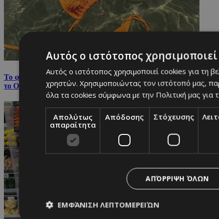
Αυτός ο ιστότοπος χρησιμοποιεί 
Αυτός ο ιστότοπος χρησιμοποιεί cookies για τη β
Το φυσικό συστατικό που υπόσχεται τα ίδια αποτελέσματα με
χρηστών. Χρησιμοποιώντας τον ιστότοπό μας, πα
το Ozempic
όλα τα cookies σύμφωνα με την Πολιτική μας για τ
Απολύτως
Απόδοσης
Στόχευσης
Λει
απαραίτητα
ΑΠΌΡΡΙΨΗ ΌΛΩΝ
ΕΜΦΆΝΙΣΗ ΛΕΠΤΟΜΕΡΕΙΏΝ