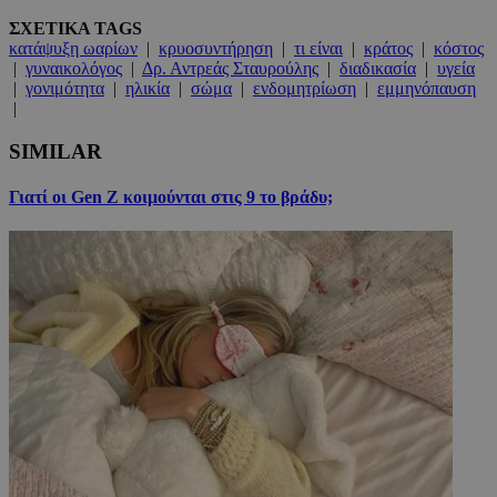
ΣΧΕΤΙΚΑ TAGS
κατάψυξη ωαρίων
|
κρυοσυντήρηση
|
τι είναι
|
κράτος
|
κόστος
|
γυναικολόγος
|
Δρ. Αντρεάς Σταυρούλης
|
διαδικασία
|
υγεία
|
γονιμότητα
|
ηλικία
|
σώμα
|
ενδομητρίωση
|
εμμηνόπαυση
|
SIMILAR
Γιατί οι Gen Z κοιμούνται στις 9 το βράδυ;