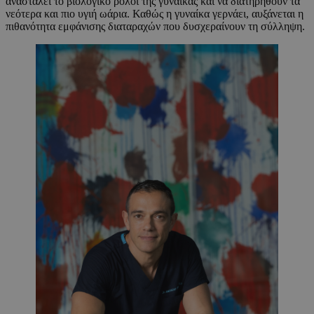
ανασταλεί το βιολογικό ρολόι της γυναίκας και να διατηρηθούν τα
νεότερα και πιο υγιή ωάρια. Καθώς η γυναίκα γερνάει, αυξάνεται η
πιθανότητα εμφάνισης διαταραχών που δυσχεραίνουν τη σύλληψη.