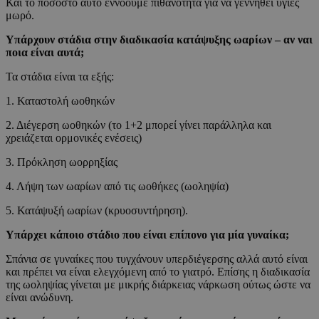
Και το ποσοστό αυτό εννοούμε πιθανότητα για να γεννηθεί υγιές
μωρό.
Υπάρχουν στάδια στην διαδικασία κατάψυξης ωαρίων – αν ναι
ποια είναι αυτά;
Τα στάδια είναι τα εξής:
1. Καταστολή ωοθηκών
2. Διέγερση ωοθηκών (το 1+2 μπορεί γίνει παράλληλα και
χρειάζεται ορμονικές ενέσεις)
3. Πρόκληση ωορρηξίας
4. Λήψη των ωαρίων από τις ωοθήκες (ωοληψία)
5. Κατάψυξή ωαρίων (κρυοσυντήρηση).
Υπάρχει κάποιο στάδιο που είναι επίπονο για μία γυναίκα;
Σπάνια σε γυναίκες που τυγχάνουν υπερδιέγερσης αλλά αυτό είναι
και πρέπει να είναι ελεγχόμενη από το γιατρό. Επίσης η διαδικασία
της ωοληψίας γίνεται με μικρής διάρκειας νάρκωση ούτως ώστε να
είναι ανώδυνη.