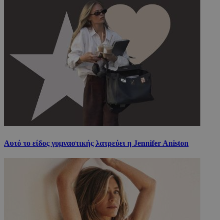
Αυτό το είδος γυμναστικής λατρεύει η Jennifer Aniston