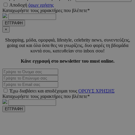
Αποδοχή
όρων χρήσης
Καταχωρήστε τους χαρακτήρες που βλέπετε*
ΕΓΓΡΑΦΗ
×
Shopping, µόδα, οµορφιά, lifestyle, celebrity news, συνεντεύξεις,
going out και όλα όσα θες να γνωρίζεις, δυο φορές τη βδοµάδα
takeOverCookie
www.must.com.cy
1 μέ
κοντά σου, κατευθείαν στο inbox σου!
Κάνε εγγραφή στο newsletter του must online.
AdSphere-GDPR
delivery.ad-
1 χρό
Έχω διαβάσει και αποδέχοµαι τους
ΟΡΟΥΣ ΧΡΗΣΗΣ
sphere.eu
Καταχωρήστε τους χαρακτήρες που βλέπετε*
ΕΓΓΡΑΦΗ