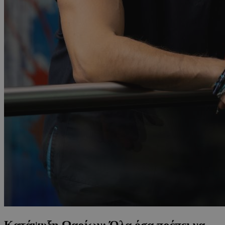
Κατάψυξη Ωαρίων: Όλα όσα πρέπει να