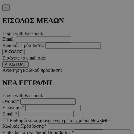
×
ΕΙΣΟΔΟΣ ΜΕΛΩΝ
Login with Facebook
Email:
Κωδικός Πρόσβασης:
ΕΙΣΟΔΟΣ
PHPSESSID
συνεδ
PHP.net
m.must.com.cy
Εισάγετε το email σας:
ΑΠΟΣΤΟΛΗ
Ανάκτηση κωδικού πρόσβασης
ΝΕΑ ΕΓΓΡΑΦΗ
Login with Facebook
Ονομα:*
Επώνυμο:*
Email:*
VISITOR_PRIVACY_METADATA
5 μήνε
YouTube
Επιθυμώ να λαμβάνω ενημερώσεις μέσω Newsletter
εβδομ
.youtube.com
Κωδικός Πρόσβασης:*
Επιβεβαίωση Κωδικού Πρόσβασης:*