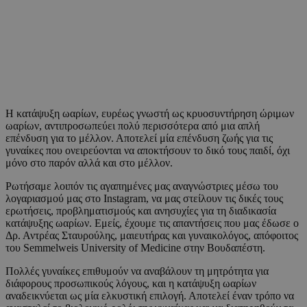
Η κατάψυξη ωαρίων, ευρέως γνωστή ως κρυοσυντήρηση ώριμων
ωαρίων, αντιπροσωπεύει πολύ περισσότερα από μια απλή
επένδυση για το μέλλον. Αποτελεί μία επένδυση ζωής για τις
γυναίκες που ονειρεύονται να αποκτήσουν το δικό τους παιδί, όχι
μόνο στο παρόν αλλά και στο μέλλον.
Ρωτήσαμε λοιπόν τις αγαπημένες μας αναγνώστριες μέσω του
λογαριασμού μας στο Instagram, να μας στείλουν τις δικές τους
ερωτήσεις, προβληματισμούς και ανησυχίες για τη διαδικασία
κατάψυξης ωαρίων. Εμείς, έχουμε τις απαντήσεις που μας έδωσε ο
Δρ. Αντρέας Σταυρούλης, μαιευτήρας και γυναικολόγος, απόφοιτος
του Semmelweis University of Medicine στην Βουδαπέστη.
Πολλές γυναίκες επιθυμούν να αναβάλουν τη μητρότητα για
διάφορους προσωπικούς λόγους, και η κατάψυξη ωαρίων
αναδεικνύεται ως μία ελκυστική επιλογή. Αποτελεί έναν τρόπο να