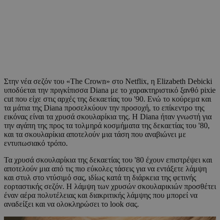
Στην νέα σεζόν του «The Crown» στο Netflix, η Elizabeth Debicki
υποδύεται την πριγκίπισσα Diana με το χαρακτηριστικό ξανθό pixie
cut που είχε στις αρχές της δεκαετίας του '90. Ενώ το κούρεμα και
τα μάτια της Diana προσελκύουν την προσοχή, το επίκεντρο της
εικόνας είναι τα χρυσά σκουλαρίκια της. Η Diana ήταν γνωστή για
την αγάπη της προς τα τολμηρά κοσμήματα της δεκαετίας του '80,
και τα σκουλαρίκια αποτελούν μια τάση που αναβιώνει με
εντυπωσιακό τρόπο.
Τα χρυσά σκουλαρίκια της δεκαετίας του '80 έχουν επιστρέψει και
αποτελούν μια από τις πιο εύκολες τάσεις για να εντάξετε λάμψη
και στυλ στο ντύσιμό σας, ιδίως κατά τη διάρκεια της φετινής
εορταστικής σεζόν. Η λάμψη των χρυσών σκουλαρικιών προσθέτει
έναν αέρα πολυτέλειας και διακριτικής λάμψης που μπορεί να
αναδείξει και να ολοκληρώσει το look σας.