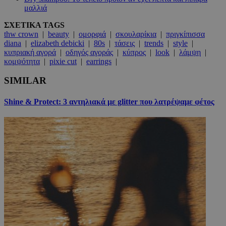
μαλλιά
ΣΧΕΤΙΚΑ TAGS
thw crown
|
beauty
|
ομορφιά
|
σκουλαρίκια
|
πριγκίπισσα
diana
|
elizabeth debicki
|
80s
|
τάσεις
|
trends
|
style
|
κυπριακή αγορά
|
οδηγός αγοράς
|
κύπρος
|
look
|
λάμψη
|
κομψότητα
|
pixie cut
|
earrings
|
SIMILAR
Shine & Protect: 3 αντηλιακά με glitter που λατρέψαμε φέτος