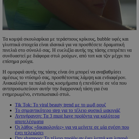
Τα κομψά σκουλαρίκια με τεράστιους κρίκους, bubble υφές και
γλυπτικά στοιχεία είναι ιδανικά για να προσθέσετε δραματική
πινελιά στο σύνολό σας. Η ευελιξία αυτής της τάσης επιτρέπει να
συνδυαστεί με διάφορα στυλ ρούχων, από τοπ και τζιν μέχρι πιο
επίσημα ρούχα.
Η ομορφιά αυτής της τάσης είναι ότι μπορεί να αναβαθμίσει
αμέσως το ντύσιμό σας, προσθέτοντας λάμψη και ενδιαφέρον.
Ανακαλύψτε τα παλιά σας κοσμήματα ή επενδύστε σε νέα που
αντιπροσωπεύουν αυτήν την διαχρονική τάση για ένα
ενημερωμένο, εντυπωσιακό στυλ.
Tik Tok: Το viral beauty trend με το μωβ ρουζ
Το σημαντικότερο step για το τέλειο φυσικό μακιγιάζ
Αντιγήρανση: Τα 3 must have προϊόντα για καλύτερα
αποτελέσματα
Οι λάθος «δικαιολογίες» για να μείνετε σε μία σχέση που
έχει τελειώσει
Dry shampoo: Το τέλειο προϊόν αν έχει λεπτά και λιπαρά