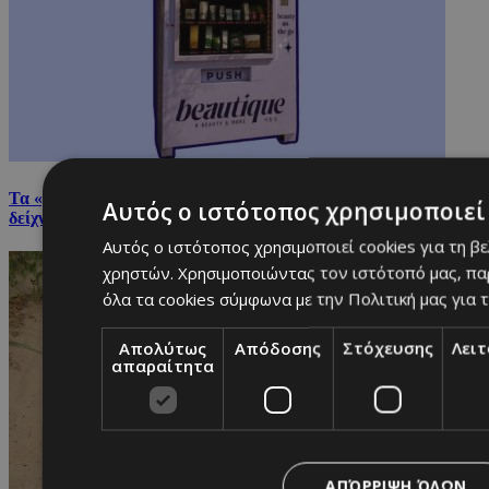
Τα «μικρά» beauty mistakes που κάνουν το μακιγιάζ να μη
Αυτός ο ιστότοπος χρησιμοποιεί 
δείχνει ωραίο
Αυτός ο ιστότοπος χρησιμοποιεί cookies για τη β
χρηστών. Χρησιμοποιώντας τον ιστότοπό μας, πα
όλα τα cookies σύμφωνα με την Πολιτική μας για τ
Απολύτως
Απόδοσης
Στόχευσης
Λει
απαραίτητα
ΑΠΌΡΡΙΨΗ ΌΛΩΝ