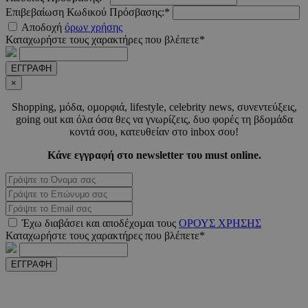
Επιβεβαίωση Κωδικού Πρόσβασης:*
VISITOR_PRIVACY_METADATA
5 μήνε
YouTube
Αποδοχή
όρων χρήσης
εβδομ
.youtube.com
Καταχωρήστε τους χαρακτήρες που βλέπετε*
ΕΓΓΡΑΦΗ
×
Shopping, µόδα, οµορφιά, lifestyle, celebrity news, συνεντεύξεις,
going out και όλα όσα θες να γνωρίζεις, δυο φορές τη βδοµάδα
κοντά σου, κατευθείαν στο inbox σου!
Κάνε εγγραφή στο newsletter του must online.
takeOverCookie
www.must.com.cy
1 μέ
Έχω διαβάσει και αποδέχοµαι τους
ΟΡΟΥΣ ΧΡΗΣΗΣ
Καταχωρήστε τους χαρακτήρες που βλέπετε*
AdSphere-GDPR
delivery.ad-
1 χρό
sphere.eu
ΕΓΓΡΑΦΗ