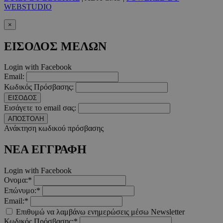
WEBSTUDIO
PHPSESSID
συνεδ
PHP.net
www.must.com.cy
×
ΕΙΣΟΔΟΣ ΜΕΛΩΝ
Login with Facebook
Email:
Κωδικός Πρόσβασης:
ΕΙΣΟΔΟΣ
Εισάγετε το email σας:
ΑΠΟΣΤΟΛΗ
PHPSESSID
συνεδ
PHP.net
Ανάκτηση κωδικού πρόσβασης
m.must.com.cy
ΝΕΑ ΕΓΓΡΑΦΗ
Login with Facebook
Ονομα:*
Επώνυμο:*
Email:*
Επιθυμώ να λαμβάνω ενημερώσεις μέσω Newsletter
Κωδικός Πρόσβασης:*