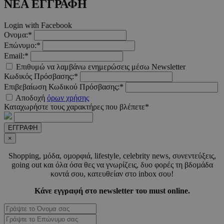
ΝΕΑ ΕΓΓΡΑΦΗ
Login with Facebook
Ονομα:*
Επώνυμο:*
LangCookie
www.must.com.cy
1 εβδομ
Email:*
μέρ
Επιθυμώ να λαμβάνω ενημερώσεις μέσω Newsletter
Κωδικός Πρόσβασης:*
CookieScriptConsent
4 εβδο
CookieScript
Επιβεβαίωση Κωδικού Πρόσβασης:*
2 μέ
www.must.com.cy
Αποδοχή
όρων χρήσης
Καταχωρήστε τους χαρακτήρες που βλέπετε*
ΕΓΓΡΑΦΗ
×
_scc_session
.entelia-
19 λεπτ
adserver.com
δευτερό
Shopping, µόδα, οµορφιά, lifestyle, celebrity news, συνεντεύξεις,
going out και όλα όσα θες να γνωρίζεις, δυο φορές τη βδοµάδα
κοντά σου, κατευθείαν στο inbox σου!
PHPSESSID
συνεδ
PHP.net
Κάνε εγγραφή στο newsletter του must online.
www.must.com.cy