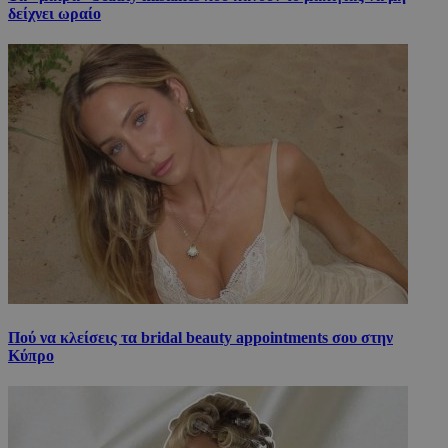
δείχνει ωραίο
Πού να κλείσεις τα bridal beauty appointments σου στην
Κύπρο