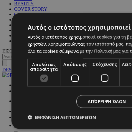
BEAUTY
COVER STORY
CULTURE
BLOGS
MAGAZINE
Αυτός ο ιστότοπος χρησιμοποιεί 
WKND BY MUST
ASTROLOGY
Αυτός ο ιστότοπος χρησιμοποιεί cookies για τη β
ΓΕΝΙΚΕΣ ΠΛΗΡΟΦΟΡΙΕΣ
χρηστών. Χρησιμοποιώντας τον ιστότοπό μας, πα
όλα τα cookies σύμφωνα με την Πολιτική μας για τ
ΕΙΣΟΔΟΣ
Απολύτως
Απόδοσης
Στόχευσης
Λει
απαραίτητα
DESKTOP
NETWORK:
ΑΠΌΡΡΙΨΗ ΌΛΩΝ
ΕΜΦΆΝΙΣΗ ΛΕΠΤΟΜΕΡΕΙΏΝ