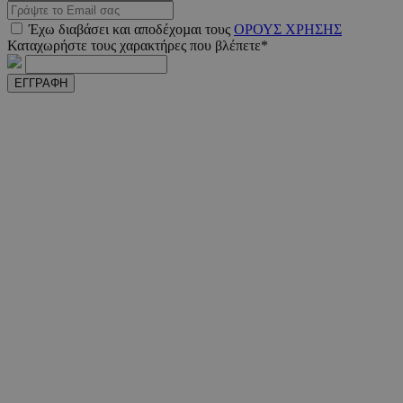
Έχω διαβάσει και αποδέχοµαι τους
ΟΡΟΥΣ ΧΡΗΣΗΣ
Καταχωρήστε τους χαρακτήρες που βλέπετε*
ΕΓΓΡΑΦΗ
PHPSESSID
συνεδ
PHP.net
m.must.com.cy
VISITOR_PRIVACY_METADATA
5 μήνε
YouTube
εβδομ
.youtube.com