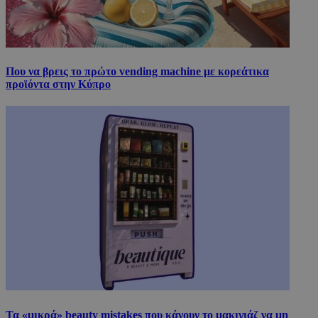
Που να βρεις το πρώτο vending machine με κορεάτικα
προϊόντα στην Κύπρο
Τα «μικρά» beauty mistakes που κάνουν το μακιγιάζ να μη