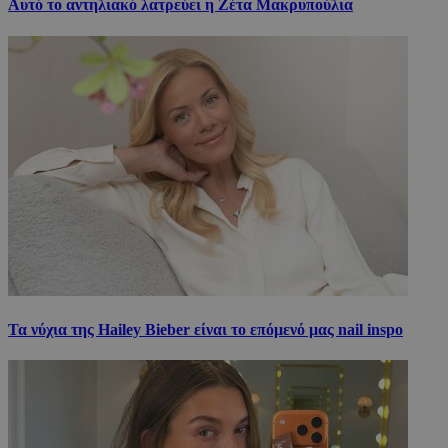
Αυτό το αντηλιακό λατρεύει η Ζέτα Μακρυπούλια
Τα νύχια της Hailey Bieber είναι το επόμενό μας nail inspo