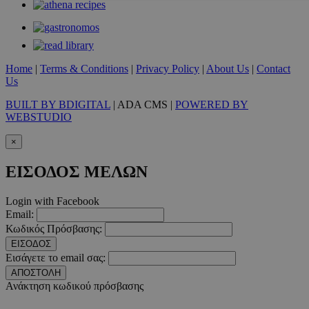
Απολύτως απαραίτητα
Απόδοσης
Στόχευσης
Λ
Τα απολύτως απαραίτητα cookies επιτρέπουν βασικές λειτουργ
χρήστη και τη διαχείριση λογαριασμού. Ο ιστότοπος δεν μπορε
Home
|
Terms & Conditions
|
Privacy Policy
|
About Us
|
Contact
απολύτως απαραίτητα cookies.
Us
Προμηθευτής
/
Ονοματεπώνυμο
Λήξ
Πεδίο
BUILT BY BDIGITAL
| ADA CMS |
POWERED BY
WEBSTUDIO
PinToTopCookie
www.must.com.cy
12 ώ
×
ΕΙΣΟΔΟΣ ΜΕΛΩΝ
Login with Facebook
__cf_bm
29 λεπτ
Cloudflare Inc.
Email:
δευτερό
.twitter.com
Κωδικός Πρόσβασης:
ΕΙΣΟΔΟΣ
Google Privacy Polic
Εισάγετε το email σας:
ΑΠΟΣΤΟΛΗ
Ανάκτηση κωδικού πρόσβασης
__cf_bm
29 λεπτ
Cloudflare Inc.
δευτερό
.pexels.com