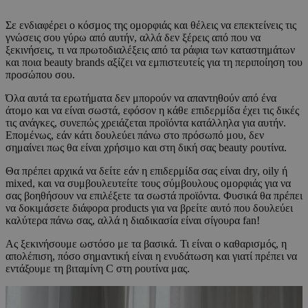
Σε ενδιαφέρει ο κόσμος της ομορφιάς και θέλεις να επεκτείνεις τις
γνώσεις σου γύρω από αυτήν, αλλά δεν ξέρεις από που να
ξεκινήσεις, τι να πρωτοδιαλέξεις από τα ράφια των καταστημάτων
και ποια beauty brands αξίζει να εμπιστευτείς για τη περιποίηση του
προσώπου σου.
Όλα αυτά τα ερωτήματα δεν μπορούν να απαντηθούν από ένα
άτομο και να είναι σωστά, εφόσον η κάθε επιδερμίδα έχει τις δικές
τις ανάγκες, συνεπώς χρειάζεται προϊόντα κατάλληλα για αυτήν.
Επομένως, εάν κάτι δουλεύει πάνω στο πρόσωπό μου, δεν
σημαίνει πως θα είναι χρήσιμο και στη δική σας beauty ρουτίνα.
Θα πρέπει αρχικά να δείτε εάν η επιδερμίδα σας είναι dry, oily ή
mixed, και να συμβουλευτείτε τους σύμβουλους ομορφιάς για να
σας βοηθήσουν να επιλέξετε τα σωστά προϊόντα. Φυσικά θα πρέπει
να δοκιμάσετε διάφορα products για να βρείτε αυτό που δουλεύει
καλύτερα πάνω σας, αλλά η διαδικασία είναι σίγουρα fan!
Ας ξεκινήσουμε ωστόσο με τα βασικά. Τι είναι ο καθαρισμός, η
απολέπιση, πόσο σημαντική είναι η ενυδάτωση και γιατί πρέπει να
εντάξουμε τη βιταμίνη C στη ρουτίνα μας.