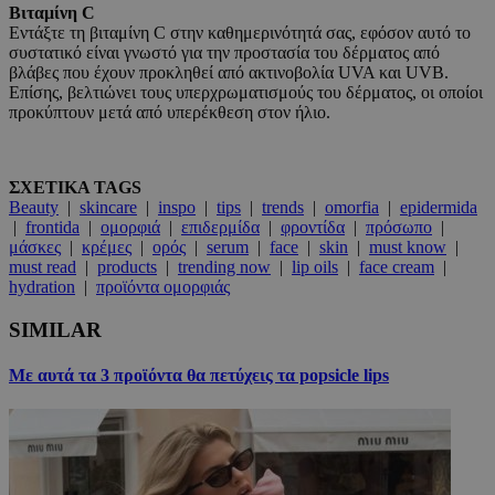
Βιταμίνη
C
Εντάξτε τη βιταμίνη C στην καθημερινότητά σας, εφόσον αυτό το
συστατικό είναι γνωστό για την προστασία του δέρματος από
βλάβες που έχουν προκληθεί από ακτινοβολία UVA και UVB.
Επίσης, βελτιώνει τους υπερχρωματισμούς του δέρματος, οι οποίοι
προκύπτουν μετά από υπερέκθεση στον ήλιο.
ΣΧΕΤΙΚΑ TAGS
Beauty
|
skincare
|
inspo
|
tips
|
trends
|
omorfia
|
epidermida
|
frontida
|
ομορφιά
|
επιδερμίδα
|
φροντίδα
|
πρόσωπο
|
μάσκες
|
κρέμες
|
ορός
|
serum
|
face
|
skin
|
must know
|
must read
|
products
|
trending now
|
lip oils
|
face cream
|
hydration
|
προϊόντα ομορφιάς
SIMILAR
Με αυτά τα 3 προϊόντα θα πετύχεις τα popsicle lips