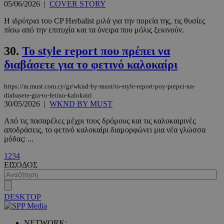
05/06/2026
|
COVER STORY
Η ιδρύτρια του CP Herbalist μιλά για την πορεία της, τις θυσίες
πίσω από την επιτυχία και τα όνειρα που μόλις ξεκινούν.
30.
Το style report που πρέπει να
διαβάσετε για το φετινό καλοκαίρι
https://m.must.com.cy/gr/wknd-by-must/to-style-report-poy-prepei-na-
diabasete-gia-to-fetino-kalokairi
30/05/2026
|
WKND BY MUST
Από τις πασαρέλες μέχρι τους δρόμους και τις καλοκαιρινές
VISITOR_PRIVACY_METADATA
5 μήνες 4
YouTube
αποδράσεις, το φετινό καλοκαίρι διαμορφώνει μια νέα γλώσσα
εβδομάδε
.youtube.com
μόδας: ...
1
2
3
4
ΕΙΣΟΔΟΣ
DESKTOP
NETWORK: