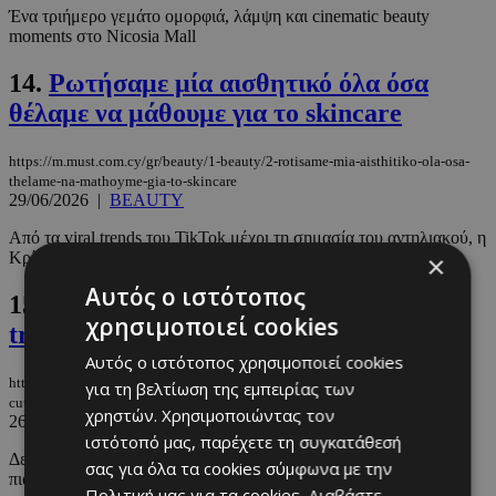
Ένα τριήμερο γεμάτο ομορφιά, λάμψη και cinematic beauty
moments στο Nicosia Mall
14.
Ρωτήσαμε μία αισθητικό όλα όσα
θέλαμε να μάθουμε για το skincare
https://m.must.com.cy/gr/beauty/1-beauty/2-rotisame-mia-aisthitiko-ola-osa-
thelame-na-mathoyme-gia-to-skincare
29/06/2026
|
BEAUTY
Από τα viral trends του TikTok μέχρι τη σημασία του αντηλιακού, η
Κρίστη Αντωνοπούλου απαντά στις πιο συχνές απορίες και ...
×
Αυτός ο ιστότοπος
15.
Οι ψεύτικες φακίδες είναι το πιο cute
χρησιμοποιεί cookies
trend του καλοκαιριού
Αυτός ο ιστότοπος χρησιμοποιεί cookies
https://m.must.com.cy/gr/beauty/1-beauty/oi-pseytikes-fakides-einai-to-pio-
για τη βελτίωση της εμπειρίας των
cute-trend-toy-kalokairioy
χρηστών. Χρησιμοποιώντας τον
26/06/2026
|
BEAUTY
ιστότοπό μας, παρέχετε τη συγκατάθεσή
Δεν χρειάζεται να γεννηθήκατε με φακίδες για να αποκτήσετε το
σας για όλα τα cookies σύμφωνα με την
πιο φυσικό και ηλιοκαμένο beauty look του καλοκαιριού.
Πολιτική μας για τα cookies.
Διαβάστε