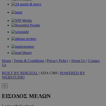
takeOverCookie
www.must.com.cy
1 μέρα
Home
|
Terms & Conditions
|
Privacy Policy
|
About Us
|
Contact
Us
BUILT BY BDIGITAL
| ADA CMS |
POWERED BY
WEBSTUDIO
×
ΕΙΣΟΔΟΣ ΜΕΛΩΝ
AdSphere-GDPR
delivery.ad-
1 χρόνος
sphere.eu