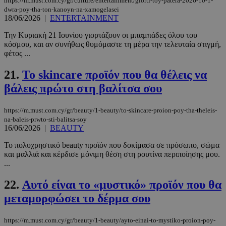
https://m.must.com.cy/gr/culture/entertainment/giorti-toy-patera-2026-10-1-
dwra-poy-tha-ton-kanoyn-na-xamogelasei
18/06/2026
|
ENTERTAINMENT
Την Κυριακή 21 Ιουνίου γιορτάζουν οι μπαμπάδες όλου του
κόσμου, και αν συνήθως θυμόμαστε τη μέρα την τελευταία στιγμή,
__cf_bm
29 λεπτά 5
Cloudflare Inc.
φέτος ...
δευτερόλε
.twitter.com
21.
Το skincare προϊόν που θα θέλεις να
βάλεις πρώτο στη βαλίτσα σου
Google
Privacy Policy
https://m.must.com.cy/gr/beauty/1-beauty/to-skincare-proion-poy-tha-theleis-
na-baleis-prwto-sti-balitsa-soy
16/06/2026
|
BEAUTY
Το πολυχρηστικό beauty προϊόν που δοκίμασα σε πρόσωπο, σώμα
και μαλλιά και κέρδισε μόνιμη θέση στη ρουτίνα περιποίησης μου.
...
__cf_bm
29 λεπτά 5
Cloudflare Inc.
δευτερόλε
.pexels.com
22.
Αυτό είναι το «μυστικό» προϊόν που θα
μεταμορφώσει το δέρμα σου
https://m.must.com.cy/gr/beauty/1-beauty/ayto-einai-to-mystiko-proion-poy-