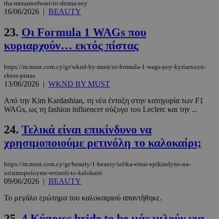
tha-metamorfwsei-to-derma-soy
16/06/2026
|
BEAUTY
23.
Οι Formula 1 WAGs που
κυριαρχούν… εκτός πίστας
LangCookie
www.must.com.cy
1 εβδομάδα
μέρες
https://m.must.com.cy/gr/wknd-by-must/oi-formula-1-wags-poy-kyriarxoyn-
ektos-pistas
13/06/2026
|
WKND BY MUST
CookieScriptConsent
4 εβδομάδ
CookieScript
Από την Kim Kardashian, τη νέα ένταξη στην κατηγορία των F1
2 μέρες
www.must.com.cy
WAGs, ως τη fashion influencer σύζυγο του Leclerc και την ...
24.
Τελικά είναι επικίνδυνο να
χρησιμοποιούμε ρετινόλη το καλοκαίρι;
https://m.must.com.cy/gr/beauty/1-beauty/telika-einai-epikindyno-na-
xrisimopoioyme-retinoli-to-kalokairi
09/06/2026
|
BEAUTY
Το μεγάλο ερώτημα του καλοκαιριού απαντήθηκε.
25.
4 Κύπριες bride to be μάς μιλούν για