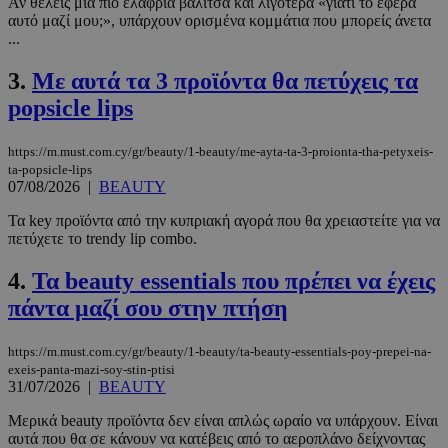
Αν θέλεις μια πιο ελαφριά βαλίτσα και λιγότερα «γιατί το έφερα
αυτό μαζί μου;», υπάρχουν ορισμένα κομμάτια που μπορείς άνετα
...
3.
Με αυτά τα 3 προϊόντα θα πετύχεις τα
popsicle lips
https://m.must.com.cy/gr/beauty/1-beauty/me-ayta-ta-3-proionta-tha-petyxeis-
ta-popsicle-lips
07/08/2026
|
BEAUTY
Τα key προϊόντα από την κυπριακή αγορά που θα χρειαστείτε για να
πετύχετε το trendy lip combo.
4.
Τα beauty essentials που πρέπει να έχεις
πάντα μαζί σου στην πτήση
https://m.must.com.cy/gr/beauty/1-beauty/ta-beauty-essentials-poy-prepei-na-
exeis-panta-mazi-soy-stin-ptisi
31/07/2026
|
BEAUTY
Μερικά beauty προϊόντα δεν είναι απλώς ωραίο να υπάρχουν. Είναι
αυτά που θα σε κάνουν να κατέβεις από το αεροπλάνο δείχνοντας