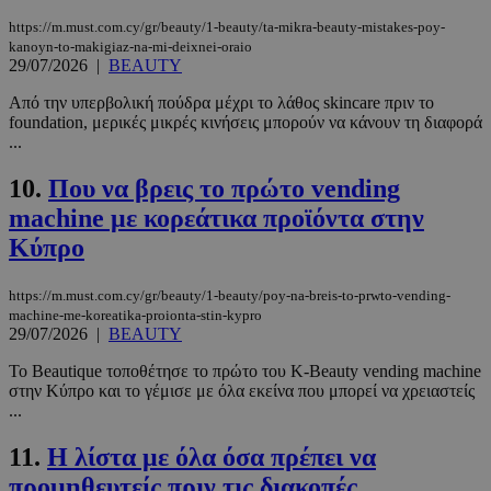
https://m.must.com.cy/gr/beauty/1-beauty/ta-mikra-beauty-mistakes-poy-
kanoyn-to-makigiaz-na-mi-deixnei-oraio
29/07/2026
|
BEAUTY
Από την υπερβολική πούδρα μέχρι το λάθος skincare πριν το
foundation, μερικές μικρές κινήσεις μπορούν να κάνουν τη διαφορά
...
10.
Που να βρεις το πρώτο vending
machine με κορεάτικα προϊόντα στην
Κύπρο
https://m.must.com.cy/gr/beauty/1-beauty/poy-na-breis-to-prwto-vending-
machine-me-koreatika-proionta-stin-kypro
29/07/2026
|
BEAUTY
Το Beautique τοποθέτησε το πρώτο του K-Beauty vending machine
στην Κύπρο και το γέμισε με όλα εκείνα που μπορεί να χρειαστείς
...
11.
H λίστα με όλα όσα πρέπει να
προμηθευτείς πριν τις διακοπές