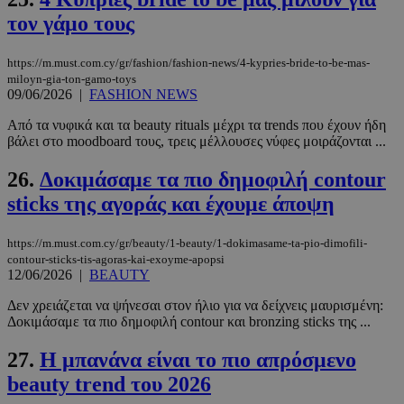
_scc_session
.entelia-
19 λεπτά 5
adserver.com
δευτερόλε
τον γάμο τους
https://m.must.com.cy/gr/fashion/fashion-news/4-kypries-bride-to-be-mas-
miloyn-gia-ton-gamo-toys
09/06/2026
|
FASHION NEWS
PHPSESSID
συνεδρί
PHP.net
Από τα νυφικά και τα beauty rituals μέχρι τα trends που έχουν ήδη
www.must.com.cy
βάλει στο moodboard τους, τρεις μέλλουσες νύφες μοιράζονται ...
26.
Δοκιμάσαμε τα πιο δημοφιλή contour
sticks της αγοράς και έχουμε άποψη
https://m.must.com.cy/gr/beauty/1-beauty/1-dokimasame-ta-pio-dimofili-
contour-sticks-tis-agoras-kai-exoyme-apopsi
12/06/2026
|
BEAUTY
Δεν χρειάζεται να ψήνεσαι στον ήλιο για να δείχνεις μαυρισμένη:
Δοκιμάσαμε τα πιο δημοφιλή contour και bronzing sticks της ...
27.
Η μπανάνα είναι το πιο απρόσμενο
beauty trend του 2026