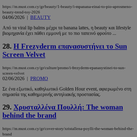
https://m.must.com.cy/gr/beauty/1-beauty/i-mpanana-einai-to-pio-aprosmeno-
beauty-trend-toy-2026
04/06/2026
|
BEAUTY
Από τα viral lip balms μέχρι τα banana lattes, η beauty και lifestyle
βιομηχανία έχει πάθει εμμονή με το πιο ταπεινό φρούτο ...
28.
Η Frezyderm επανασυστήνει το Sun
Screen Velvet
PHPSESSID
συνεδρί
PHP.net
m.must.com.cy
https://m.must.com.cy/gr/culture/promo/i-frezyderm-epanasystinei-to-sun-
screen-velvet
02/06/2026
|
PROMO
Σε ένα εξωτικό, καθηλωτικό Golden Hour event, αφιερωμένο στη
σημασία της καθημερινής αντηλιακής προστασίας.
29.
Χρυσταλλένα Πουλλή: The woman
behind the brand
https://m.must.com.cy/gr/cover-story/xristallena-poylli-the-woman-behind-the-
brand