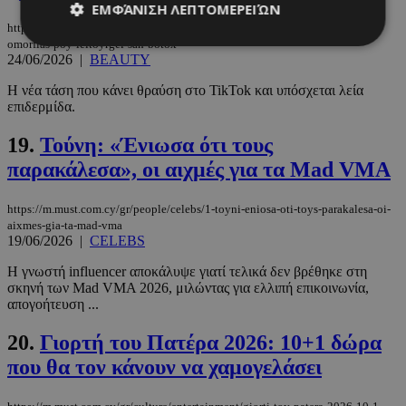
ΕΜΦΆΝΙΣΗ ΛΕΠΤΟΜΕΡΕΙΏΝ
https://m.must.com.cy/gr/beauty/1-beauty/face-taping-to-viral-mystiko-
omorfias-poy-leitoyrgei-san-botox
24/06/2026
|
BEAUTY
Απολύτως απαραίτητα
Απόδοσης
Η νέα τάση που κάνει θραύση στο TikTok και υπόσχεται λεία
επιδερμίδα.
Στόχευσης
Λειτουργικότητας
Μη ταξινομημένα
19.
Τούνη: «Ένιωσα ότι τους
παρακάλεσα», oι αιχμές για τα Mad VMA
Τα απολύτως απαραίτητα cookies επιτρέπουν
βασικές λειτουργίες του ιστότοπου, όπως τη
σύνδεση χρήστη και τη διαχείριση λογαριασμού.
https://m.must.com.cy/gr/people/celebs/1-toyni-eniosa-oti-toys-parakalesa-oi-
Ο ιστότοπος δεν μπορεί να χρησιμοποιηθεί σωστά
χωρίς τα απολύτως απαραίτητα cookies.
aixmes-gia-ta-mad-vma
19/06/2026
|
CELEBS
Προμηθευτής
/
Ονοματεπώνυμο
Λήξη
Πεδίο
Η γνωστή influencer αποκάλυψε γιατί τελικά δεν βρέθηκε στη
σκηνή των Mad VMA 2026, μιλώντας για ελλιπή επικοινωνία,
PinToTopCookie
www.must.com.cy
12 ώρες
απογοήτευση ...
20.
Γιορτή του Πατέρα 2026: 10+1 δώρα
που θα τον κάνουν να χαμογελάσει