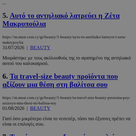
...
5.
Αυτό το αντηλιακό λατρεύει η Ζέτα
Μακρυπούλια
https://m.must.com.cy/gr/beauty/1-beauty/ayto-to-antiliako-latreyei-i-zeta-
makrypoylia
31/07/2026
|
BEAUTY
Μοιράστηκε με τους ακόλουθούς της το αγαπημένο της αντηλιακό
αυτού του καλοκαιριού.
6.
Τα travel-size beauty προϊόντα που
αξίζουν μια θέση στη βαλίτσα σου
https://m.must.com.cy/gr/beauty/1-beauty/ta-travel-size-beauty-proionta-poy-
axizoyn-mia-thesi-sti-balitsa-soy
01/08/2026
|
BEAUTY
Γιατί όσο μικρότερο είναι το νεσεσέρ, τόσο πιο έξυπνες πρέπει να
είναι οι επιλογές σου.