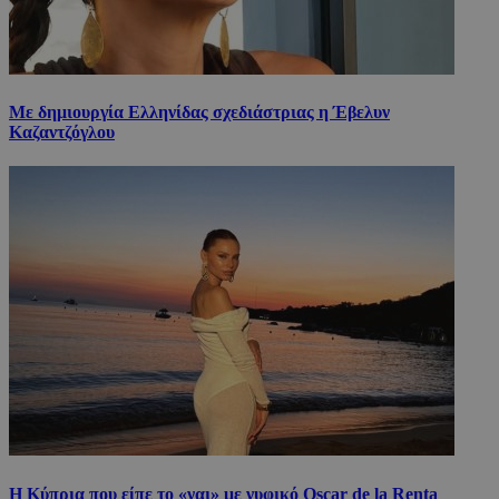
Με δημιουργία Ελληνίδας σχεδιάστριας η Έβελυν
Καζαντζόγλου
Η Κύπρια που είπε το «ναι» με νυφικό Oscar de la Renta