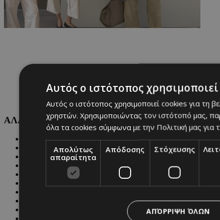
Αυτός ο ιστότοπος χρησιμοποιεί 
Αυτός ο ιστότοπος χρησιμοποιεί cookies για τη β
χρηστών. Χρησιμοποιώντας τον ιστότοπό μας, πα
ΑΛΛΕΣ ΚΑΤΗΓΟΡΙΕΣ
όλα τα cookies σύμφωνα με την Πολιτική μας για τ
FASHION
PEOPLE
Απολύτως
Απόδοσης
Στόχευσης
Λει
απαραίτητα
BEAUTY
COVER STORY
CULTURE
BLOGS
MAGAZINE
WKND BY MUST
ASTROLOGY
ΑΠΌΡΡΙΨΗ ΌΛΩΝ
ΓΕΝΙΚΕΣ ΠΛΗΡΟΦΟΡΙΕΣ