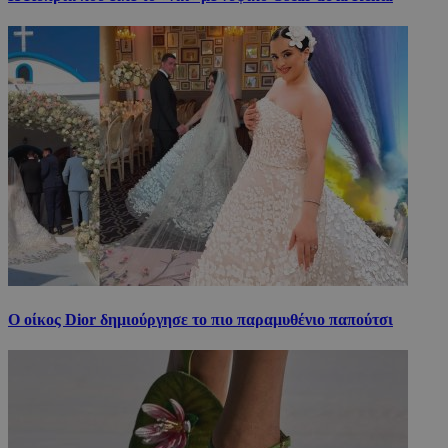
Ο οίκος Dior δημιούργησε το πιο παραμυθένιο παπούτσι