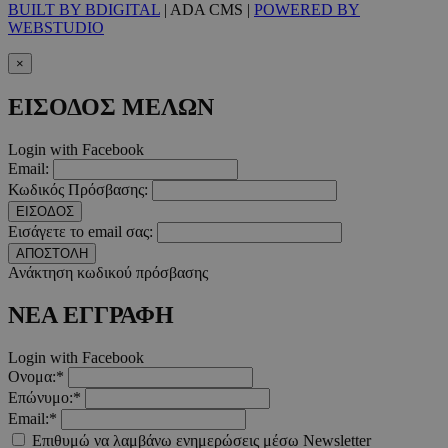
BUILT BY BDIGITAL
| ADA CMS |
POWERED BY
WEBSTUDIO
×
__cf_bm
29 λεπτ
Cloudflare Inc.
δευτερό
.pexels.com
ΕΙΣΟΔΟΣ ΜΕΛΩΝ
Login with Facebook
Email:
Κωδικός Πρόσβασης:
LangCookie
www.must.com.cy
1 εβδομ
μέρ
ΕΙΣΟΔΟΣ
Εισάγετε το email σας:
CookieScriptConsent
4 εβδο
CookieScript
ΑΠΟΣΤΟΛΗ
2 μέ
www.must.com.cy
Ανάκτηση κωδικού πρόσβασης
ΝΕΑ ΕΓΓΡΑΦΗ
Login with Facebook
Ονομα:*
_scc_session
.entelia-
19 λεπτ
adserver.com
δευτερό
Επώνυμο:*
Email:*
Επιθυμώ να λαμβάνω ενημερώσεις μέσω Newsletter