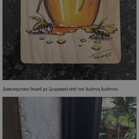
Διακοσμιτικο board με ζωγραφιά από τον Ιωάννη Ιωάννου