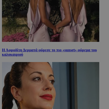
Η Αφροδίτη Δερματά φόρεσε το πιο «sunset» φόρεμα του
καλοκαιριού