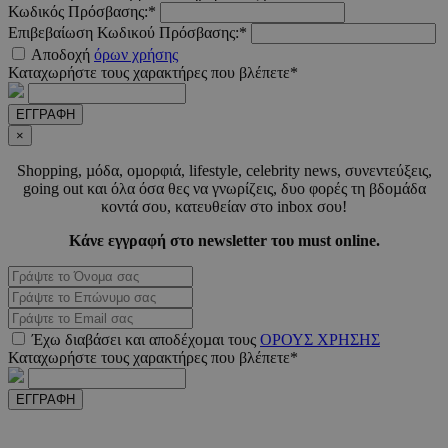
Κωδικός Πρόσβασης:*
PHPSESSID
συνεδ
PHP.net
www.must.com.cy
Επιβεβαίωση Κωδικού Πρόσβασης:*
Αποδοχή
όρων χρήσης
Καταχωρήστε τους χαρακτήρες που βλέπετε*
ΕΓΓΡΑΦΗ
×
Shopping, µόδα, οµορφιά, lifestyle, celebrity news, συνεντεύξεις,
going out και όλα όσα θες να γνωρίζεις, δυο φορές τη βδοµάδα
κοντά σου, κατευθείαν στο inbox σου!
Κάνε εγγραφή στο newsletter του must online.
PHPSESSID
συνεδ
PHP.net
m.must.com.cy
Έχω διαβάσει και αποδέχοµαι τους
ΟΡΟΥΣ ΧΡΗΣΗΣ
Καταχωρήστε τους χαρακτήρες που βλέπετε*
ΕΓΓΡΑΦΗ