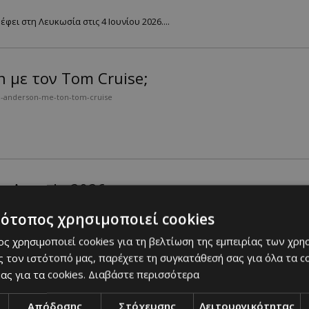
ει στη Λευκωσία στις 4 Ιουνίου 2026....
 με τον Tom Cruise;
a-anderson-me-ton-tom-cruise
en Agenda 2026
-sto-green-agenda-2026
τότοπος χρησιμοποιεί cookies
ς χρησιμοποιεί cookies για τη βελτίωση της εμπειρίας των χρη
ει στη Λευκωσία στις 4 Ιουνίου 2026....
 τον ιστότοπό μας, παρέχετε τη συγκατάθεσή σας για όλα τα 
ας για τα cookies.
Διαβάστε περισσότερα
το Green Agenda 2026
Απόδοσης
Στόχευσης
Λειτουργικότητας