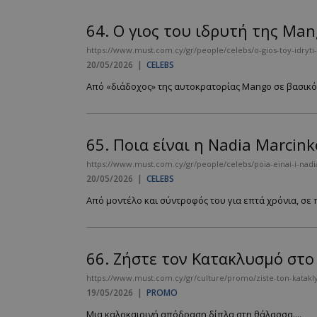
64.
O γιος του ιδρυτή της Man
https://www.must.com.cy/gr/people/celebs/o-gios-toy-idryti-
20/05/2026
|
CELEBS
Από «διάδοχος» της αυτοκρατορίας Mango σε βασικός
65.
Ποια είναι η Nadia Marcink
https://www.must.com.cy/gr/people/celebs/poia-einai-i-nadia
20/05/2026
|
CELEBS
Από μοντέλο και σύντροφός του για επτά χρόνια, σε π
66.
Ζήστε τον Κατακλυσμό στο
https://www.must.com.cy/gr/culture/promo/ziste-ton-katak
19/05/2026
|
PROMO
Μια καλοκαιρινή απόδραση δίπλα στη θάλασσα....