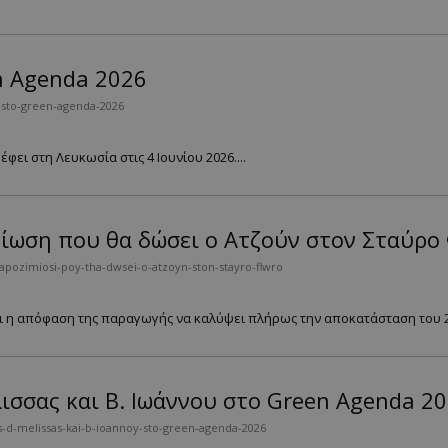
n Agenda 2026
sto-green-agenda-2026
ει στη Λευκωσία στις 4 Ιουνίου 2026....
ίωση που θα δώσει ο Ατζούν στον Σταύρο
-apozimiosi-poy-tha-dwsei-o-atzoyn-ston-stayro-flwro
αι η απόφαση της παραγωγής να καλύψει πλήρως την αποκατάσταση του 22
λισσας και Β. Ιωάννου στο Green Agenda 2
-d-melissas-kai-b-ioannoy-sto-green-agenda-2026