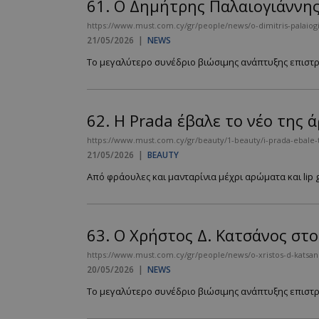
61.
Ο Δημήτρης Παλαιογιάννης
https://www.must.com.cy/gr/people/news/o-dimitris-palaiogi
21/05/2026
|
NEWS
Το μεγαλύτερο συνέδριο βιώσιμης ανάπτυξης επιστρέφ
62.
Η Prada έβαλε το νέο της άρ
https://www.must.com.cy/gr/beauty/1-beauty/i-prada-ebale-to
21/05/2026
|
BEAUTY
Από φράουλες και μανταρίνια μέχρι αρώματα και lip g
63.
Ο Χρήστος Δ. Κατσάνος στ
https://www.must.com.cy/gr/people/news/o-xristos-d-katsa
20/05/2026
|
NEWS
Το μεγαλύτερο συνέδριο βιώσιμης ανάπτυξης επιστρέφ