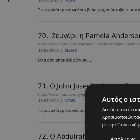
18/05/2026
|
NEWS
Το μεγαλύτερο συνέδριο βιώσιμης ανάπτυξης επιστρέφ
70.
Ζευγάρι η Pamela Anderson
https://www.must.com.cy/gr/people/celebs/zeygari-i-pamel
18/05/2026
|
CELEBS
Όλα όσα αποκαλύφθηκαν. ...
71.
Ο John Josephakis στο Gre
https://www.must.com.cy/gr/people/news/o-john-josephakis
Αυτός ο ισ
15/05/2026
|
NEWS
Αυτός ο ιστότοπο
Το μεγαλύτερο συνέδριο βιώσιμης ανάπτυξης επιστρέφ
Χρησιμοποιώντας
με την Πολιτική μ
72.
Ο Abdulrahman Al Baker σ
Απολύτως