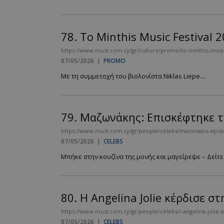
PHPSESSID
78.
Το Minthis Music Festival 2
https://www.must.com.cy/gr/culture/promo/to-minthis-music-f
07/05/2026
|
PROMO
Με τη συμμετοχή του βιολονίστα Niklas Liepe....
VISITOR_PRIVACY
79.
Μαζωνάκης: Επισκέφτηκε τ
https://www.must.com.cy/gr/people/celebs/mazonakis-episke
07/05/2026
|
CELEBS
Μπήκε στην κουζίνα της μονής και μαγείρεψε – Δείτε τ
takeOverCookie
80.
Η Angelina Jolie κέρδισε στ
AdSphere-GDPR
https://www.must.com.cy/gr/people/celebs/i-angelina-jolie-ke
07/05/2026
|
CELEBS