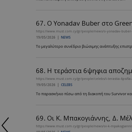
67.
Ο Yonadav Buber στο Gree
https://www.must.com.cy/gr/people/news/o-yonadav-buber-
19/05/2026
|
NEWS
Το μεγαλύτερο συνέδριο βιώσιμης ανάπτυξης επιστρέφ
68.
Η τεράστια 6ψηφια αποζημ
https://www.must.com.cy/gr/people/celebs/i-terastia-6psifia
19/05/2026
|
CELEBS
Το παρασκήνιο πίσω από τη διακοπή του Survivor κ
69.
Οι Κ. Μπακογιάννης, Δ. Μέ
https://www.must.com.cy/gr/people/news/oi-k-mpakogiannis