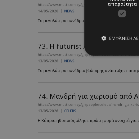
απαραίτητα
https://www.must.com.cy/gr/people/news/o-abdulrahman-al
14/05/2026
|
NEWS
Το μεγαλύτερο συνέδριο βιώσιμης ανάπτυξης επιστρέφ
ΕΜΦΆΝΙΣΗ Λ
73.
Η futurist Amelia Kallman
https://www.must.com.cy/gr/people/news/i-futurist-amelia-
13/05/2026
|
NEWS
Απολύτω
Το μεγαλύτερο συνέδριο βιώσιμης ανάπτυξης επιστρέφ
Τα απολύτως απαραίτ
διαχείριση λογαρια
74.
Μανδρή για χωρισμό από Α
Ονοματεπώνυμο
https://www.must.com.cy/gr/people/celebs/mandri-gia-xori
PinToTopCookie
13/05/2026
|
CELEBS
Η Κύπρια ηθοποιός μίλησε πρώτη φορά ανοιχτά για το
__cf_bm