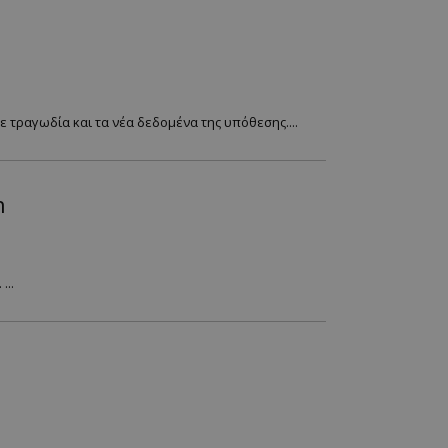
 τραγωδία και τα νέα δεδομένα της υπόθεσης....
n
...