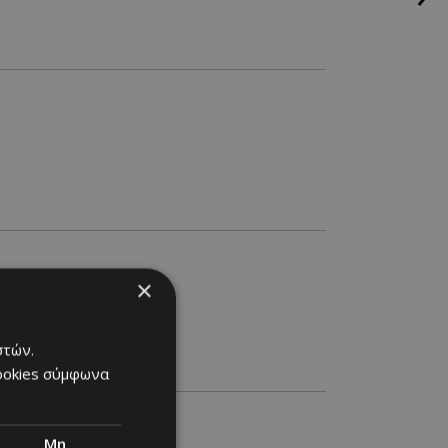
×
στών.
cookies σύμφωνα
Μη