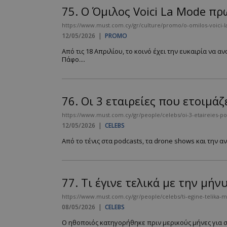
75.
Ο Όμιλος Voici La Mode πρ
https://www.must.com.cy/gr/culture/promo/o-omilos-voici-la
12/05/2026
|
PROMO
__cf_bm
Από τις 18 Απριλίου, το κοινό έχει την ευκαιρία να 
Πάφο....
LangCookie
76.
Οι 3 εταιρείες που ετοιμά
CookieScriptConse
https://www.must.com.cy/gr/people/celebs/oi-3-etaireies-po
12/05/2026
|
CELEBS
Από το τένις στα podcasts, τα drone shows και την α
_scc_session
PHPSESSID
77.
Τι έγινε τελικά με την μήν
https://www.must.com.cy/gr/people/celebs/ti-egine-telika-me
08/05/2026
|
CELEBS
Ο ηθοποιός κατηγορήθηκε πριν μερικούς μήνες για σ