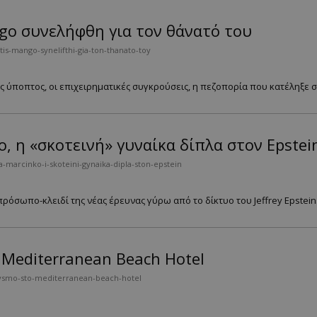
go συνελήφθη για τον θάνατό του
tis-mango-synelifthi-gia-ton-thanato-toy
 ύποπτος, oι επιχειρηματικές συγκρούσεις, η πεζοπορία που κατέληξε σε
o, η «σκοτεινή» γυναίκα δίπλα στον Epstei
-marcinko-i-skoteini-gynaika-dipla-ston-epstein
ρόσωπο-κλειδί της νέας έρευνας γύρω από το δίκτυο του Jeffrey Epstein. 
 Mediterranean Beach Hotel
lysmo-sto-mediterranean-beach-hotel