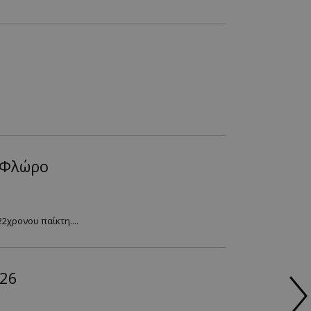
 Φλώρο
χρονου παίκτη....
026