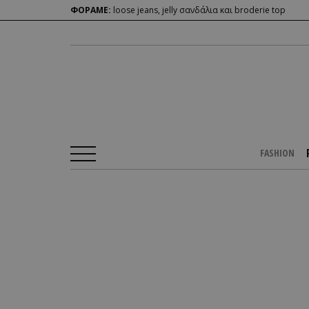
ΦΟΡΑΜΕ:
loose jeans, jelly σανδάλια και broderie top
FASHION
Αρχική Σελίδα
/
PEOPLE