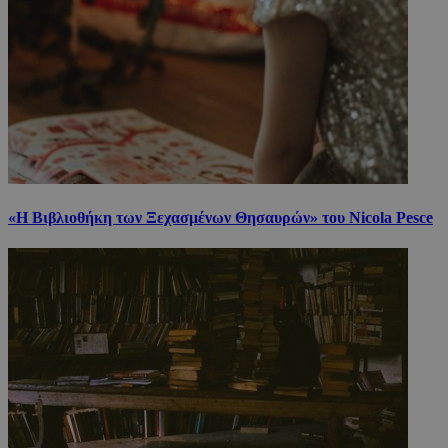
«Η Βιβλιοθήκη των Ξεχασμένων Θησαυρών» του Nicola Pesce