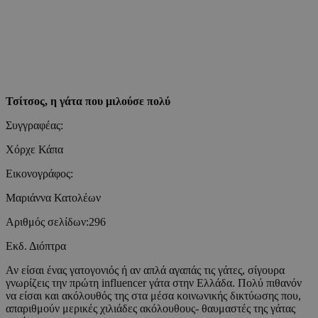
Τσίτσος, η γάτα που μιλούσε πολύ
Συγγραφέας:
Χόρχε Κάπα
Εικονογράφος:
Μαριάννα Κατολέων
Αριθμός σελίδων:296
Εκδ. Διόπτρα
Αν είσαι ένας γατογονιός ή αν απλά αγαπάς τις γάτες, σίγουρα
γνωρίζεις την πρώτη influencer γάτα στην Ελλάδα. Πολύ πιθανόν
να είσαι και ακόλουθός της στα μέσα κοινωνικής δικτύωσης που,
απαριθμούν μερικές χιλιάδες ακόλουθους- θαυμαστές της γάτας