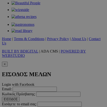
Τα απολύτως απαραίτητα cookies επιτρέπουν βασικές λειτουργ
χρήστη και τη διαχείριση λογαριασμού. Ο ιστότοπος δεν μπορε
απολύτως απαραίτητα cookies.
Προμηθευτής
/
Ονοματεπώνυμο
Λήξ
Πεδίο
PinToTopCookie
www.must.com.cy
12 ώ
Home
|
Terms & Conditions
|
Privacy Policy
|
About Us
|
Contact
Us
BUILT BY BDIGITAL
| ADA CMS |
POWERED BY
WEBSTUDIO
__cf_bm
29 λεπτ
Cloudflare Inc.
δευτερό
.twitter.com
×
Google Privacy Polic
ΕΙΣΟΔΟΣ ΜΕΛΩΝ
Login with Facebook
__cf_bm
29 λεπτ
Cloudflare Inc.
Email:
δευτερό
.pexels.com
Κωδικός Πρόσβασης:
ΕΙΣΟΔΟΣ
Εισάγετε το email σας: