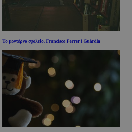
Το μοντέρνο σχολείο, Francisco Ferrer i Guàrdia