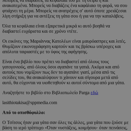
Μπορείς να διαβάσεις τα κεφάλαιά του με τη σειρά ή και
ανακατεμένα. Μπορείς να διαβάζεις ένα καφάλαιο τη φορά, να σου
φτιάχνει τη μέρα. Μπορείς να ανατρέχεις σ' αυτό όποτε χρειάζεσαι
λίγη στήριξη για να αντέξεις τη γάτα σου ή για να την καταλάβεις.
Όλα τα κεφάλαια είναι εξαιρετικά μικρά κι αυτό βοηθά να
διαβαστεί ευχάριστα και σε χρόνο ντέτε.
Οι εικόνες της Μαριάννας Κατολέων είναι μαυρόασπρες και λιτές.
Θυμίζουν εικονογράφηση καρτούν και τις βρίσκω υπέροχες και
απόλυτα ταιριαστές με το ύφος της αφήγησης.
Είναι ένα βιβλίο που πρέπει να διαβαστεί από όλους τους
γατογονιούς, από όλους όσοι αγαπάνε τα γατιά. Ακόμα και από
αυτούς που νομίζουν πως δεν τα αγαπάνε γιατί, μέσα από τις
σελίδες του, θα ανακαλύψουν τι χάνουν και σίγουρα μετά από
αυτό, θα εύχονται να υιοθετηθούν κι αυτοί σύντομα από μια γάτα.
Αναζητήστε το βιβλίο στο Βιβλιοπωλείο Parga
εδώ
lasithiotakisa@sppmedia.com
Από το οπισθόφυλλο:
Ο Τσίτσος ήταν μια γάτα σαν όλες τις άλλες, μια γάτα που ζούσε με
βάση το ιερό τρίπτυχο «Όταν νυστάξεις, κοιμήσου· όταν πεινάσεις,