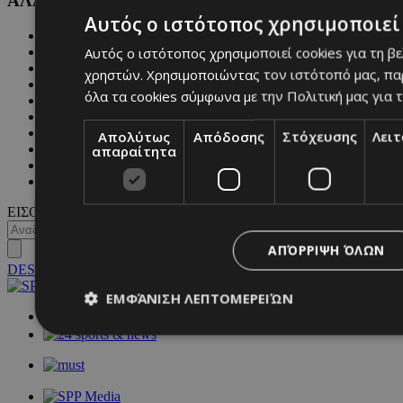
ΑΛΛΕΣ ΚΑΤΗΓΟΡΙΕΣ
Αυτός ο ιστότοπος χρησιμοποιεί 
FASHION
Αυτός ο ιστότοπος χρησιμοποιεί cookies για τη β
PEOPLE
BEAUTY
χρηστών. Χρησιμοποιώντας τον ιστότοπό μας, πα
COVER STORY
όλα τα cookies σύμφωνα με την Πολιτική μας για τ
CULTURE
BLOGS
MAGAZINE
Απολύτως
Απόδοσης
Στόχευσης
Λει
WKND BY MUST
απαραίτητα
ASTROLOGY
ΓΕΝΙΚΕΣ ΠΛΗΡΟΦΟΡΙΕΣ
ΕΙΣΟΔΟΣ
ΑΠΌΡΡΙΨΗ ΌΛΩΝ
DESKTOP
ΕΜΦΆΝΙΣΗ ΛΕΠΤΟΜΕΡΕΙΏΝ
NETWORK:
Απολύτως απαραίτητα
Απόδοσης
Στόχευσης
Λ