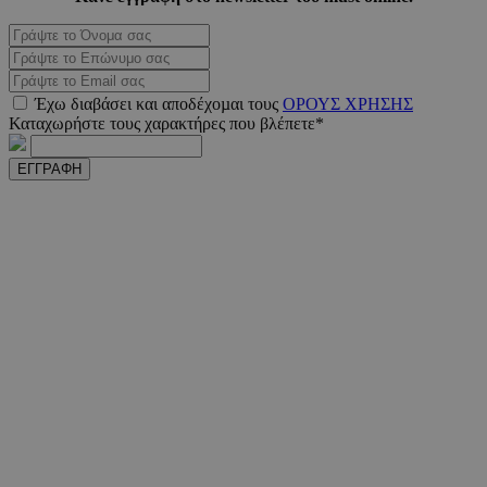
PHPSESSID
συνεδ
PHP.net
Έχω διαβάσει και αποδέχοµαι τους
ΟΡΟΥΣ ΧΡΗΣΗΣ
m.must.com.cy
Καταχωρήστε τους χαρακτήρες που βλέπετε*
ΕΓΓΡΑΦΗ
VISITOR_PRIVACY_METADATA
5 μήνε
YouTube
εβδομ
.youtube.com