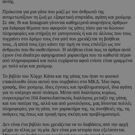
αυτής.
Πρόκειται για μια γάτα που μαζί με τον άνθρωπό της
αντιμετωπίζουν τη ζωή με εξαιρετική σπιρτάδα, αγάπη και χιούμορ.
Σε site, fb και Instagram γίνονται καθημερινά αναρτήσεις άρθρων
για διάφορα θέματα που αφορούν τις γάτες τόσο για να δώσουν
πληροφορίες και στήριξη σε γατογονιούς ή και σε άλλους που τους
τυγχαίνει στο δρόμο τους ένα γατί που χρειάζεται τη βοήθεια
τους...ή απλά τους έχει κάνει την τιμή να τους επιλέξει ως τον
άνθρωπο που θα υιοθετήσουν. Η αλήθεια είναι πως τα άρθρα αυτά
έχουν ένα ιδιαίτερο αφηγηματικό χαρακτήρα που τα καθιστά πέραν
από πληροφοριακά και πολύ ευχάριστα αφού ενίοτε είναι γραμμένα
με πολύ κέφι και χιούμορ.
Το βιβλίο του Χόρχε Κάπα και της γάτας του ήταν το φυσικό
επακόλουθο όλου αυτού που συμβαίνει στα ΜΚΔ. Ίδιο ύφος
γραφής, ίδιο χιούμορ, ίδιες έγνοιες και προβληματισμοί, ίδια αγάπη
για το υπέροχο αυτό πλάσμα. Μέσα από διαλόγους κυρίως,
συγκεκριμένα 104 διασκεδαστικούς διαλόγους μεταξύ της γάτας
και του πατέρα της, αλλά και από μονολόγους, μας δίνονται πολλές
πληροφορίες για τη γάτα, τον χαρακτήρα της, τις συνήθειές της, τις
ανάγκες της όπως και τροφή προς σκέψη και προβληματισμό.
Δεν είναι ένα βιβλίο που χρειάζεται να το διαβάσεις από την αρχή
μέχρι το τέλος με τη μία. Δεν είναι μια ιστορία που εξελίσσεται.