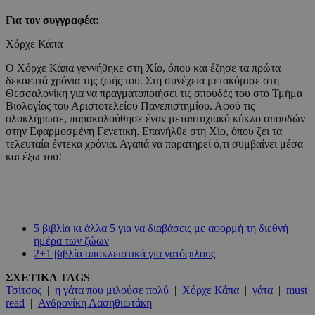
Για τον συγγραφέα:
Χόρχε Κάπα
Ο Χόρχε Κάπα γεννήθηκε στη Χίο, όπου και έζησε τα πρώτα
δεκαεπτά χρόνια της ζωής του. Στη συνέχεια μετακόμισε στη
Θεσσαλονίκη για να πραγματοποιήσει τις σπουδές του στο Τμήμα
Βιολογίας του Αριστοτελείου Πανεπιστημίου. Αφού τις
ολοκλήρωσε, παρακολούθησε έναν μεταπτυχιακό κύκλο σπουδών
στην Εφαρμοσμένη Γενετική. Επανήλθε στη Χίο, όπου ζει τα
τελευταία έντεκα χρόνια. Αγαπά να παρατηρεί ό,τι συμβαίνει μέσα
και έξω του!
5 βιβλία κι άλλα 5 για να διαβάσεις με αφορμή τη διεθνή
ημέρα των ζώων
2+1 βιβλία αποκλειστικά για γατόφιλους
ΣΧΕΤΙΚΑ TAGS
Τσίτσος
|
η γάτα που μιλούσε πολύ
|
Χόρχε Κάπα
|
γάτα
|
must
read
|
Ανδρονίκη Λασηθιωτάκη