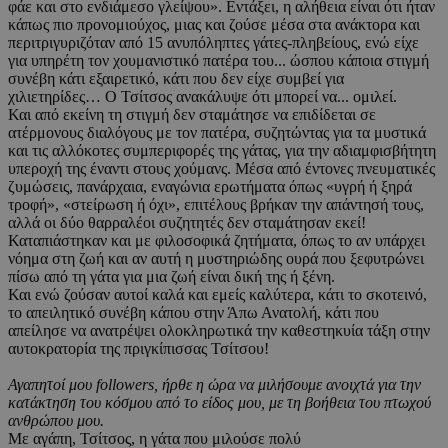
φάε και στο ενδιάμεσο γλείψου». Εντάξει, η αλήθεια είναι ότι ήταν
κάπως πιο προνομιούχος, μιας και ζούσε μέσα στα ανάκτορα και
περιτριγυριζόταν από 15 ανυπόληπτες γάτες-πληβείους, ενώ είχε
για υπηρέτη τον χουμανιστικό πατέρα του... ώσπου κάποια στιγμή
συνέβη κάτι εξαιρετικό, κάτι που δεν είχε συμβεί για
χιλιετηρίδες… Ο Τσίτσος ανακάλυψε ότι μπορεί να... ομιλεί.
Και από εκείνη τη στιγμή δεν σταμάτησε να επιδίδεται σε
ατέρμονους διαλόγους με τον πατέρα, συζητώντας για τα μυστικά
και τις αλλόκοτες συμπεριφορές της γάτας, για την αδιαμφισβήτητη
υπεροχή της έναντι στους χούμανς. Μέσα από έντονες πνευματικές
ζυμώσεις, πανάρχαια, εναγώνια ερωτήματα όπως «υγρή ή ξηρά
τροφή», «στείρωση ή όχι», επιτέλους βρήκαν την απάντησή τους,
αλλά οι δύο θαρραλέοι συζητητές δεν σταμάτησαν εκεί!
Καταπιάστηκαν και με φιλοσοφικά ζητήματα, όπως το αν υπάρχει
νόημα στη ζωή και αν αυτή η μυστηριώδης ουρά που ξεφυτρώνει
πίσω από τη γάτα για μια ζωή είναι δική της ή ξένη.
Και ενώ ζούσαν αυτοί καλά και εμείς καλύτερα, κάτι το σκοτεινό,
το απειλητικό συνέβη κάπου στην Άπω Ανατολή, κάτι που
απείλησε να ανατρέψει ολοκληρωτικά την καθεστηκυία τάξη στην
αυτοκρατορία της πριγκίπισσας Τσίτσου!
Αγαπητοί μου followers, ήρθε η ώρα να μιλήσουμε ανοιχτά για την
κατάκτηση του κόσμου από το είδος μου, με τη βοήθεια του πτωχού
ανθρώπου μου.
Με αγάπη, Τσίτσος, η γάτα που μιλούσε πολύ