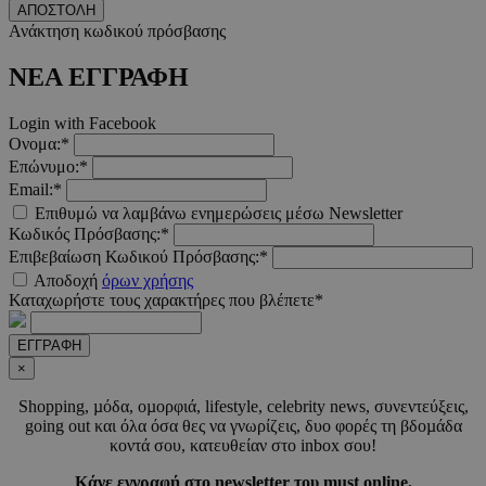
ΑΠΟΣΤΟΛΗ
Ανάκτηση κωδικού πρόσβασης
LangCookie
www.must.com.cy
1 εβδομ
μέρ
ΝΕΑ ΕΓΓΡΑΦΗ
CookieScriptConsent
4 εβδο
CookieScript
Login with Facebook
2 μέ
www.must.com.cy
Ονομα:*
Επώνυμο:*
Email:*
Επιθυμώ να λαμβάνω ενημερώσεις μέσω Newsletter
Κωδικός Πρόσβασης:*
_scc_session
.entelia-
19 λεπτ
Επιβεβαίωση Κωδικού Πρόσβασης:*
adserver.com
δευτερό
Αποδοχή
όρων χρήσης
Καταχωρήστε τους χαρακτήρες που βλέπετε*
PHPSESSID
συνεδ
PHP.net
ΕΓΓΡΑΦΗ
www.must.com.cy
×
Shopping, µόδα, οµορφιά, lifestyle, celebrity news, συνεντεύξεις,
going out και όλα όσα θες να γνωρίζεις, δυο φορές τη βδοµάδα
κοντά σου, κατευθείαν στο inbox σου!
Κάνε εγγραφή στο newsletter του must online.