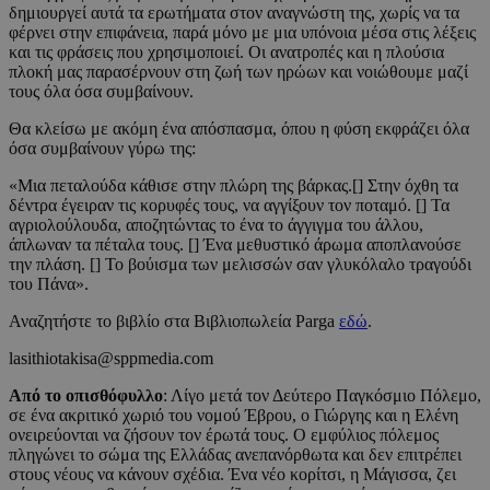
δημιουργεί αυτά τα ερωτήματα στον αναγνώστη της, χωρίς να τα
φέρνει στην επιφάνεια, παρά μόνο με μια υπόνοια μέσα στις λέξεις
και τις φράσεις που χρησιμοποιεί. Οι ανατροπές και η πλούσια
πλοκή μας παρασέρνουν στη ζωή των ηρώων και νοιώθουμε μαζί
τους όλα όσα συμβαίνουν.
Θα κλείσω με ακόμη ένα απόσπασμα, όπου η φύση εκφράζει όλα
όσα συμβαίνουν γύρω της:
«Μια πεταλούδα κάθισε στην πλώρη της βάρκας.[] Στην όχθη τα
δέντρα έγειραν τις κορυφές τους, να αγγίξουν τον ποταμό. [] Τα
αγριολούλουδα, αποζητώντας το ένα το άγγιγμα του άλλου,
άπλωναν τα πέταλα τους. [] Ένα μεθυστικό άρωμα αποπλανούσε
την πλάση. [] Το βούισμα των μελισσών σαν γλυκόλαλο τραγούδι
του Πάνα».
Αναζητήστε το βιβλίο στα Βιβλιοπωλεία Parga
εδώ
.
lasithiotakisa@sppmedia.com
Από το οπισθόφυλλο
: Λίγο μετά τον Δεύτερο Παγκόσμιο Πόλεμο,
σε ένα ακριτικό χωριό του νομού Έβρου, ο Γιώργης και η Ελένη
ονειρεύονται να ζήσουν τον έρωτά τους. Ο εμφύλιος πόλεμος
πληγώνει το σώμα της Ελλάδας ανεπανόρθωτα και δεν επιτρέπει
στους νέους να κάνουν σχέδια. Ένα νέο κορίτσι, η Μάγισσα, ζει