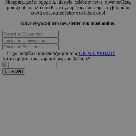
Shopping, µόδα, οµορφιά, lifestyle, celebrity news, συνεντεύξεις,
going out και όλα όσα θες να γνωρίζεις, δυο φορές τη βδοµάδα
κοντά σου, κατευθείαν στο inbox σου!
Κάνε εγγραφή στο newsletter του must online.
PHPSESSID
συνεδ
PHP.net
m.must.com.cy
Έχω διαβάσει και αποδέχοµαι τους
ΟΡΟΥΣ ΧΡΗΣΗΣ
Καταχωρήστε τους χαρακτήρες που βλέπετε*
ΕΓΓΡΑΦΗ
VISITOR_PRIVACY_METADATA
5 μήνε
YouTube
εβδομ
.youtube.com