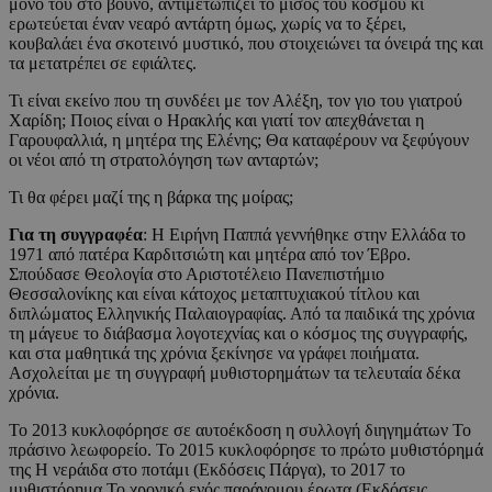
μόνο του στο βουνό, αντιμετωπίζει το μίσος του κόσμου κι
ερωτεύεται έναν νεαρό αντάρτη όμως, χωρίς να το ξέρει,
κουβαλάει ένα σκοτεινό μυστικό, που στοιχειώνει τα όνειρά της και
τα μετατρέπει σε εφιάλτες.
Τι είναι εκείνο που τη συνδέει με τον Αλέξη, τον γιο του γιατρού
Χαρίδη; Ποιος είναι ο Ηρακλής και γιατί τον απεχθάνεται η
Γαρουφαλλιά, η μητέρα της Ελένης; Θα καταφέρουν να ξεφύγουν
οι νέοι από τη στρατολόγηση των ανταρτών;
Τι θα φέρει μαζί της η βάρκα της μοίρας;
Για τη συγγραφέα
: Η Ειρήνη Παππά γεννήθηκε στην Ελλάδα το
1971 από πατέρα Καρδιτσιώτη και μητέρα από τον Έβρο.
Σπούδασε Θεολογία στο Αριστοτέλειο Πανεπιστήμιο
Θεσσαλονίκης και είναι κάτοχος μεταπτυχιακού τίτλου και
διπλώματος Ελληνικής Παλαιογραφίας. Από τα παιδικά της χρόνια
τη μάγευε το διάβασμα λογοτεχνίας και ο κόσμος της συγγραφής,
και στα μαθητικά της χρόνια ξεκίνησε να γράφει ποιήματα.
Ασχολείται με τη συγγραφή μυθιστορημάτων τα τελευταία δέκα
χρόνια.
Το 2013 κυκλοφόρησε σε αυτοέκδοση η συλλογή διηγημάτων Το
πράσινο λεωφορείο. Το 2015 κυκλοφόρησε το πρώτο μυθιστόρημά
της Η νεράιδα στο ποτάμι (Εκδόσεις Πάργα), το 2017 το
μυθιστόρημα Το χρονικό ενός παράνομου έρωτα (Εκδόσεις