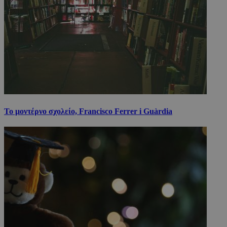
Το μοντέρνο σχολείο, Francisco Ferrer i Guàrdia