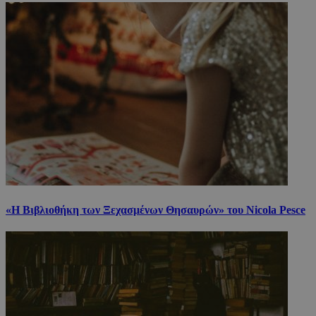
«Η Βιβλιοθήκη των Ξεχασμένων Θησαυρών» του Nicola Pesce