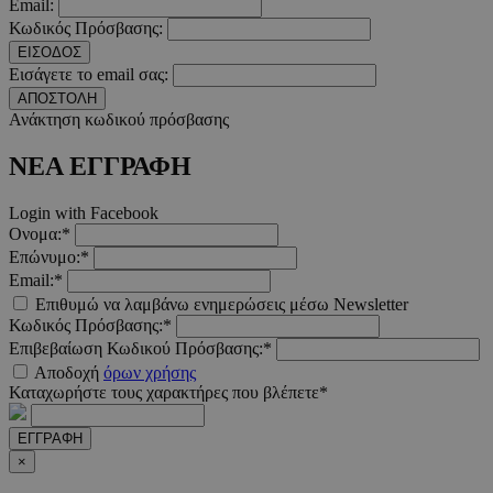
Email:
Κωδικός Πρόσβασης:
ΕΙΣΟΔΟΣ
LangCookie
www.must.com.cy
1 εβδομ
μέρ
Εισάγετε το email σας:
ΑΠΟΣΤΟΛΗ
Ανάκτηση κωδικού πρόσβασης
CookieScriptConsent
4 εβδο
CookieScript
2 μέ
www.must.com.cy
ΝΕΑ ΕΓΓΡΑΦΗ
Login with Facebook
Ονομα:*
Επώνυμο:*
_scc_session
.entelia-
19 λεπτ
adserver.com
δευτερό
Email:*
Επιθυμώ να λαμβάνω ενημερώσεις μέσω Newsletter
Κωδικός Πρόσβασης:*
Επιβεβαίωση Κωδικού Πρόσβασης:*
PHPSESSID
συνεδ
PHP.net
www.must.com.cy
Αποδοχή
όρων χρήσης
Καταχωρήστε τους χαρακτήρες που βλέπετε*
ΕΓΓΡΑΦΗ
×