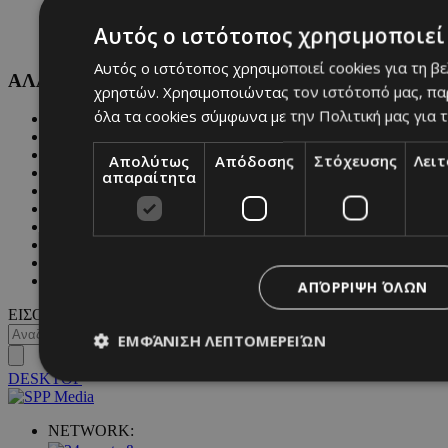
Αυτός ο ιστότοπος χρησιμοποιεί 
Αυτός ο ιστότοπος χρησιμοποιεί cookies για τη β
ΑΛΛΕΣ ΚΑΤΗΓΟΡΙΕΣ
χρηστών. Χρησιμοποιώντας τον ιστότοπό μας, πα
όλα τα cookies σύμφωνα με την Πολιτική μας για τ
FASHION
PEOPLE
BEAUTY
Απολύτως
Απόδοσης
Στόχευσης
Λει
COVER STORY
απαραίτητα
CULTURE
BLOGS
MAGAZINE
WKND BY MUST
ASTROLOGY
ΓΕΝΙΚΕΣ ΠΛΗΡΟΦΟΡΙΕΣ
ΑΠΌΡΡΙΨΗ ΌΛΩΝ
ΕΙΣΟΔΟΣ
ΕΜΦΆΝΙΣΗ ΛΕΠΤΟΜΕΡΕΙΏΝ
DESKTOP
Απολύτως απαραίτητα
Απόδοσης
Στόχευσης
Λ
NETWORK: