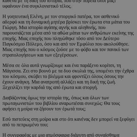
καθένα με τη δική του ιστορία, που στην πορεία όλοι μαζί
υφαίνουν ένα συγκλονιστικό τέλος.
Η γοητευτική Ελένη, με τον στοργικό πατέρα, τον ασθενικό
αδερφό και τη δυναμική μητέρα βρίσκει τον έρωτα στα μάτια του
Γιώργη. Μια ιστορία αγάπης αγνής και αληθινής, που
παρουσιάζεται μέσα από τα αθώα μάτια των ανθρώπων εκείνης της
εποχής. Μιας εποχής που πληγώθηκε τόσο από τον Δεύτερο
Παγκόσμιο Πόλεμο, όσο και από τον Εμφύλιο που ακολούθησε.
Μιας εποχής που ο κόσμος ζούσε με το φόβο και τον πανικό των
στρατολογήσεων και των εξεγέρσεων.
Μέσα σε όλα αυτά γνωρίζουμε και ένα παράξενο κορίτσι, τη
Μάγισσα. Ζει στο βουνό με τα δυο σκυλιά της, υπομένει την έχθρα
του κόσμου, σκύβει το βλέμμα και φροντίζει όλους όσους την
έχουν ανάγκη. Μια ανατροπή αλλάζει και τη δική της ζωή.
Ξεχειλίζει την καρδιά της από έρωτα και στοργή.
Διαβάζοντας όμως την ιστορία της, όπως και όλων των
πρωταγωνιστών του βιβλίου αναρωτιέσαι συνεχώς: Θα τους
αφήσει η μοίρα να ζήσουν τον έρωτά τους;
Εσύ πιστεύεις στη μοίρα και στο ότι κανένας δεν μπορεί να ξεφύγει
από το πεπρωμένο του;
Η συγγραφέας με μια ατμόσφαιρα διάχυτη από συναίσθημα