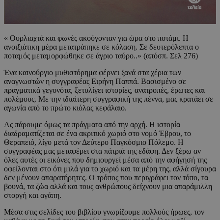
« Ουρλιαχτά και φωνές ακούγονταν για ώρα στο ποτάμι. Η
ανοιξιάτικη μέρα μετατράπηκε σε κόλαση. Σε δευτερόλεπτα ο
ποταμός μεταμορφώθηκε σε άγριο ταύρο..» (απόσπ. Σελ 276)
Ένα καινούργιο μυθιστόρημα φέρνει ξανά στα χέρια των
αναγνωστών η συγγραφέας Ειρήνη Παππά. Βασισμένο σε
πραγματικά γεγονότα, ξετυλίγει ιστορίες, ανατροπές, έρωτες και
πολέμους. Με την ιδιαίτερη συγγραφική της πέννα, μας κρατάει σε
αγωνία από το πρώτο κιόλας κεφάλαιο.
Ας πάρουμε όμως τα πράγματα από την αρχή. Η ιστορία
διαδραματίζεται σε ένα ακριτικό χωριό στο νομό Έβρου, το
Θεραπειό, λίγο μετά τον Δεύτερο Παγκόσμιο Πόλεμο. Η
συγγραφέας μας μεταφέρει στα πάτριά της εδάφη. Δεν ξέρω αν
όλες αυτές οι εικόνες που δημιουργεί μέσα από την αφήγησή της
οφείλονται στο ότι μιλά για το χωριό και τα μέρη της, αλλά σίγουρα
δεν μένουν απαρατήρητες. Ο τρόπος που περιγράφει τον τόπο, τα
βουνά, τα ζώα αλλά και τους ανθρώπους δείχνουν μια απαράμιλλη
στοργή και αγάπη.
Μέσα στις σελίδες του βιβλίου γνωρίζουμε πολλούς ήρωες, τον