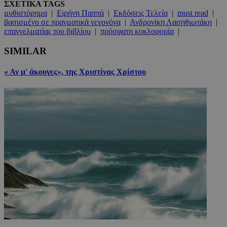
ΣΧΕΤΙΚΑ TAGS
μυθιστόρημα
|
Ειρήνη Παππά
|
Εκδόσεις Τελεία
|
must read
|
βασισμένο σε πραγματικά γεγονόνα
|
Ανδρονίκη Λασηθιωτάκη
|
επαγγελματίας του βιβλίου
|
πρόσφατη κυκλοφορία
|
SIMILAR
« Αν μ' άκουγες», της Χριστίνας Χρίστου