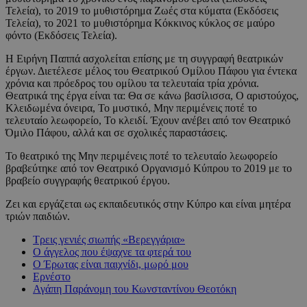
Τελεία), το 2019 το μυθιστόρημα Ζωές στα κύματα (Εκδόσεις
Τελεία), το 2021 το μυθιστόρημα Κόκκινος κύκλος σε μαύρο
φόντο (Εκδόσεις Τελεία).
Η Ειρήνη Παππά ασχολείται επίσης με τη συγγραφή θεατρικών
έργων. Διετέλεσε μέλος του Θεατρικού Ομίλου Πάφου για έντεκα
χρόνια και πρόεδρος του ομίλου τα τελευταία τρία χρόνια.
Θεατρικά της έργα είναι τα: Θα σε κάνω βασίλισσα, Ο αριστούχος,
Κλειδωμένα όνειρα, Το μυστικό, Μην περιμένεις ποτέ το
τελευταίο λεωφορείο, Το κλειδί. Έχουν ανέβει από τον Θεατρικό
Όμιλο Πάφου, αλλά και σε σχολικές παραστάσεις.
Το θεατρικό της Μην περιμένεις ποτέ το τελευταίο λεωφορείο
βραβεύτηκε από τον Θεατρικό Οργανισμό Κύπρου το 2019 με το
βραβείο συγγραφής θεατρικού έργου.
Ζει και εργάζεται ως εκπαιδευτικός στην Κύπρο και είναι μητέρα
τριών παιδιών.
Τρεις γενιές σιωπής «Βερεγγάρια»
Ο άγγελος που έψαχνε τα φτερά του
Ο Έρωτας είναι παιχνίδι, μωρό μου
Ερνέστο
Αγάπη Παράνομη του Κωνσταντίνου Θεοτόκη