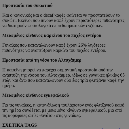
Προστασία του συκωτιού
Και ο κανονικός και ο decaf καφές φαίνεται να προστατεύουν το
συκώτι. Εκείνοι που πίνουν καφέ έχουν περισσότερες πιθανότητες
να διατηρούν φυσιολογικά επίπεδα ηπατικών ενζύμων.
Μειωμένος κίνδυνος καρκίνου του παχέος εντέρου
Γυναίκες που καταναλώνουν καφέ έχουν 26% λιγότερες
πιθανότητες να αναπτύξουν καρκίνο του παχέος εντέρου.
Προστασία από τη νόσο του Αλτσχάιμερ
Η καφεΐνη μπορεί να παρέχει σημαντική προστασία από την
ανάπτυξη της νόσου του Αλτσχάιμερ, ιδίως σε γυναίκες ηλικίας 65
ετών και άνω που καταναλώνουν δύο έως τρία φλιτζάνια καφέ την
ημέρα.
Μειωμένος κίνδυνος εγκεφαλικού
Για τις γυναίκες, η κατανάλωση τουλάχιστον ενός φλιτζανιού καφέ
την ημέρα συνδέεται με μειωμένο κίνδυνο εγκεφαλικού, μια από
τις κορυφαίες αιτίες θανάτου στις γυναίκες.
ΣΧΕΤΙΚΑ TAGS