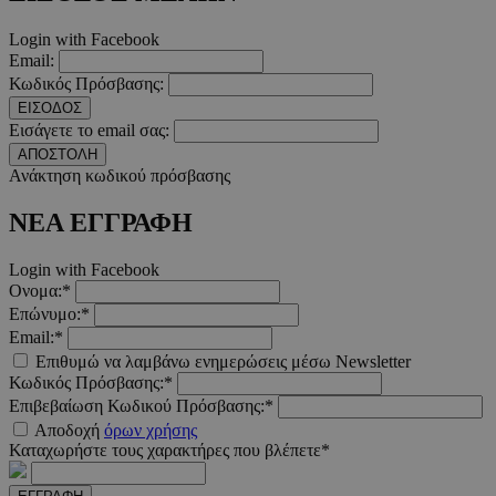
Login with Facebook
Email:
Κωδικός Πρόσβασης:
__cf_bm
29 λεπτ
Cloudflare Inc.
δευτερό
.twitter.com
ΕΙΣΟΔΟΣ
Εισάγετε το email σας:
Google Privacy Polic
ΑΠΟΣΤΟΛΗ
Ανάκτηση κωδικού πρόσβασης
ΝΕΑ ΕΓΓΡΑΦΗ
__cf_bm
29 λεπτ
Cloudflare Inc.
δευτερό
.pexels.com
Login with Facebook
Ονομα:*
Επώνυμο:*
Email:*
Επιθυμώ να λαμβάνω ενημερώσεις μέσω Newsletter
LangCookie
www.must.com.cy
1 εβδομ
Κωδικός Πρόσβασης:*
μέρ
Επιβεβαίωση Κωδικού Πρόσβασης:*
Αποδοχή
όρων χρήσης
CookieScriptConsent
4 εβδο
CookieScript
2 μέ
Καταχωρήστε τους χαρακτήρες που βλέπετε*
www.must.com.cy