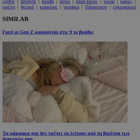
coffee
|
lifestyle
|
health
|
news
|
must know
|
υγεία
|
καφές
|
οφέλη
|
θετικά
|
καρκίνος
|
γυναίκα
|
Πάρκινσον
|
εγκεφαλικό
SIMILAR
Γιατί οι Gen Z κοιμούνται στις 9 το βράδυ;
Τα φάρμακα που δεν πρέπει να λείπουν από τη βαλίτσα των
διακοπών σου