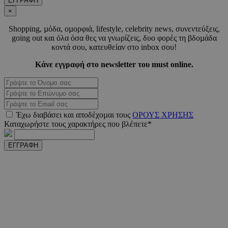
ΕΓΓΡΑΦΗ
×
Shopping, µόδα, οµορφιά, lifestyle, celebrity news, συνεντεύξεις,
_scc_session
.entelia-
19 λεπτ
going out και όλα όσα θες να γνωρίζεις, δυο φορές τη βδοµάδα
adserver.com
δευτερό
κοντά σου, κατευθείαν στο inbox σου!
Κάνε εγγραφή στο newsletter του must online.
PHPSESSID
συνεδ
PHP.net
www.must.com.cy
Έχω διαβάσει και αποδέχοµαι τους
ΟΡΟΥΣ ΧΡΗΣΗΣ
Καταχωρήστε τους χαρακτήρες που βλέπετε*
ΕΓΓΡΑΦΗ
PHPSESSID
συνεδ
PHP.net
m.must.com.cy