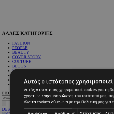
ΑΛΛΕΣ ΚΑΤΗΓΟΡΙΕΣ
FASHION
PEOPLE
BEAUTY
COVER STORY
CULTURE
BLOGS
MAGAZINE
WKND BY MUST
ASTROLOGY
Αυτός ο ιστότοπος χρησιμοποιεί 
ΓΕΝΙΚΕΣ ΠΛΗΡΟΦΟΡΙΕΣ
Αυτός ο ιστότοπος χρησιμοποιεί cookies για τη β
ΕΙΣΟΔΟΣ
χρηστών. Χρησιμοποιώντας τον ιστότοπό μας, πα
όλα τα cookies σύμφωνα με την Πολιτική μας για τ
DESKTOP
Απολύτως
Απόδοσης
Στόχευσης
Λει