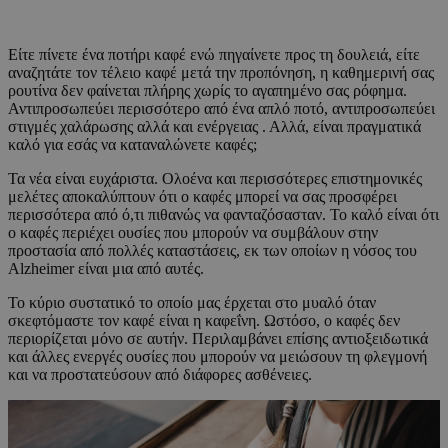
Είτε πίνετε ένα ποτήρι καφέ ενώ πηγαίνετε προς τη δουλειά, είτε
αναζητάτε τον τέλειο καφέ μετά την προπόνηση, η καθημερινή σας
ρουτίνα δεν φαίνεται πλήρης χωρίς το αγαπημένο σας ρόφημα.
Αντιπροσωπεύει περισσότερο από ένα απλό ποτό, αντιπροσωπεύει
στιγμές χαλάρωσης αλλά και ενέργειας . Αλλά, είναι πραγματικά
καλό για εσάς να καταναλώνετε καφές;
Τα νέα είναι ευχάριστα. Ολοένα και περισσότερες επιστημονικές
μελέτες αποκαλύπτουν ότι ο καφές μπορεί να σας προσφέρει
περισσότερα από ό,τι πιθανώς να φανταζόσασταν. Το καλό είναι ότι
ο καφές περιέχει ουσίες που μπορούν να συμβάλουν στην
προστασία από πολλές καταστάσεις, εκ των οποίων η νόσος του
Alzheimer είναι μια από αυτές.
Το κύριο συστατικό το οποίο μας έρχεται στο μυαλό όταν
σκεφτόμαστε τον καφέ είναι η καφεΐνη. Ωστόσο, ο καφές δεν
περιορίζεται μόνο σε αυτήν. Περιλαμβάνει επίσης αντιοξειδωτικά
και άλλες ενεργές ουσίες που μπορούν να μειώσουν τη φλεγμονή
και να προστατεύσουν από διάφορες ασθένειες.