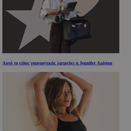
Αυτό το είδος γυμναστικής λατρεύει η Jennifer Aniston