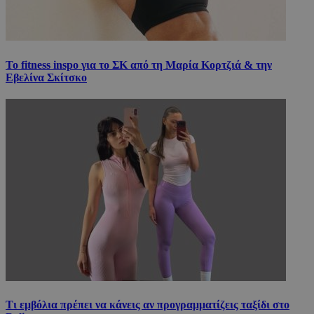
Το fitness inspo για το ΣΚ από τη Μαρία Κορτζιά & την
Εβελίνα Σκίτσκο
Τι εμβόλια πρέπει να κάνεις αν προγραμματίζεις ταξίδι στο