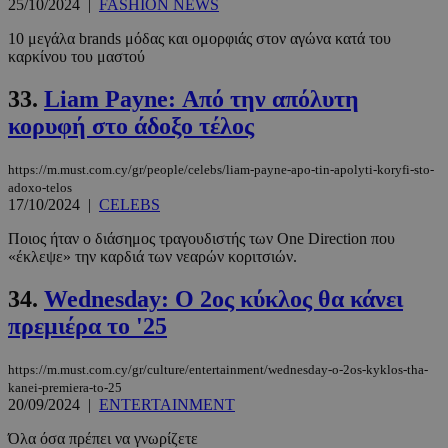
25/10/2024
|
FASHION NEWS
10 μεγάλα brands μόδας και ομορφιάς στον αγώνα κατά του
καρκίνου του μαστού
33.
Liam Payne: Από την απόλυτη
κορυφή στο άδοξο τέλος
https://m.must.com.cy/gr/people/celebs/liam-payne-apo-tin-apolyti-koryfi-sto-
adoxo-telos
17/10/2024
|
CELEBS
Ποιος ήταν ο διάσημος τραγουδιστής των One Direction που
«έκλεψε» την καρδιά των νεαρών κοριτσιών.
34.
Wednesday: Ο 2ος κύκλος θα κάνει
πρεμιέρα το '25
https://m.must.com.cy/gr/culture/entertainment/wednesday-o-2os-kyklos-tha-
kanei-premiera-to-25
20/09/2024
|
ENTERTAINMENT
Όλα όσα πρέπει να γνωρίζετε