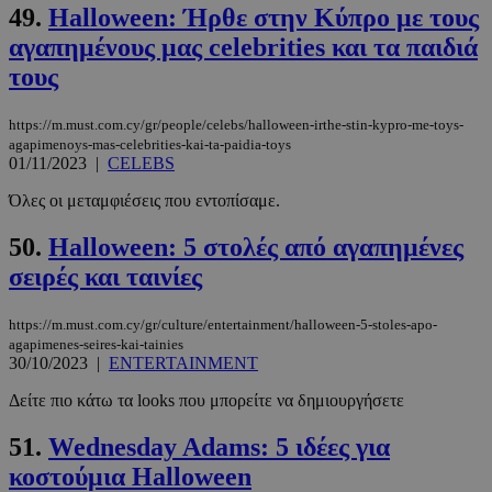
Απολύτως απαραίτητα
Απόδοσης
49.
Halloween: Ήρθε στην Kύπρο με τους
αγαπημένους μας celebrities και τα παιδιά
Στόχευσης
Λειτουργικότητας
τους
Μη ταξινομημένα
Τα απολύτως απαραίτητα cookies επιτρέπουν
https://m.must.com.cy/gr/people/celebs/halloween-irthe-stin-kypro-me-toys-
βασικές λειτουργίες του ιστότοπου, όπως τη
agapimenoys-mas-celebrities-kai-ta-paidia-toys
σύνδεση χρήστη και τη διαχείριση λογαριασμού.
01/11/2023
|
CELEBS
Ο ιστότοπος δεν μπορεί να χρησιμοποιηθεί σωστά
χωρίς τα απολύτως απαραίτητα cookies.
Όλες οι μεταμφιέσεις που εντοπίσαμε.
Προμηθευτής
/
Ονοματεπώνυμο
Λήξη
Πεδίο
50.
Halloween: 5 στολές από αγαπημένες
PinToTopCookie
www.must.com.cy
12 ώρες
σειρές και ταινίες
https://m.must.com.cy/gr/culture/entertainment/halloween-5-stoles-apo-
agapimenes-seires-kai-tainies
30/10/2023
|
ENTERTAINMENT
Δείτε πιο κάτω τα looks που μπορείτε να δημιουργήσετε
51.
Wednesday Adams: 5 ιδέες για
κοστούμια Halloween