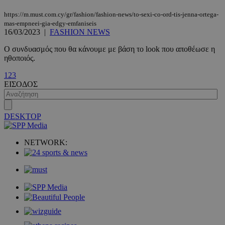
https://m.must.com.cy/gr/fashion/fashion-news/to-sexi-co-ord-tis-jenna-ortega-
mas-empneei-gia-edgy-emfaniseis
16/03/2023
|
FASHION NEWS
Ο συνδυασμός που θα κάνουμε με βάση το look που αποθέωσε η
ηθοποιός.
1
2
3
VISITOR_PRIVACY_METADATA
5 μήνες 4
ΕΙΣΟΔΟΣ
YouTube
εβδομάδε
.youtube.com
DESKTOP
NETWORK: