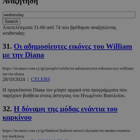
Αναζήτηση
Αποτελέσματα 31-60 από 74 που βρέθηκαν αναζητώντας
wednesday
.
31.
Οι αδημοσίευτες εικόνες του William
με την Diana
https://m.must.com.cy/gr/people/celebs/oi-adimosieytes-eikones-toy-william-
me-tin-diana
28/10/2024
|
CELEBS
Η πριγκίπισσα Diana τον μύησε αρχικά στα προγράμματα που
παρέχουν βοήθεια στους άστεγους του Ηνωμένου Βασιλείου.
32.
Η δύναμη της μόδας ενάντια του
καρκίνου
https://m.must.com.cy/gr/fashion/fashion-news/i-dynami-tis-modas-enantia-
toy-karkinoy