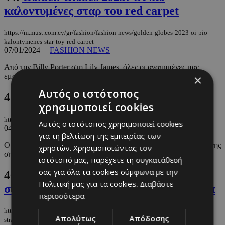
καλοντυμένες σταρ του red carpet
https://m.must.com.cy/gr/fashion/fashion-news/golden-globes-2023-oi-pio-
kalontymenes-star-toy-red-carpet
07/01/2024
|
FASHION NEWS
Από την Billy Porter στη Lily James, όλες οι αγαπημένες μας
εμφανίσεις στις Χρυσές Σφαίρες του 2023.
×
Αυτός ο ιστότοπος
45.
Οι μεγαλύτερες απώλειες του 2023
χρησιμοποιεί cookies
https://m.must.com.cy/gr/people/news/oi-megalyteres-apwleies-toy-2023
Αυτός ο ιστότοπος χρησιμοποιεί cookies
04/01/2024
|
NEWS
για τη βελτίωση της εμπειρίας των
Ο χώρος του θεάτρου, της μουσικής, της υποκριτικής και της τέχνης
χρηστών. Χρησιμοποιώντας τον
σημαδεύτηκε για πάντα από εκείνους που έφυγαν νωρίς αλλά ...
ιστότοπό μας, παρέχετε τη συγκατάθεσή
σας για όλα τα cookies σύμφωνα με την
46.
Πριγκίπισσα Leonor: Κάνει σκληρή
Πολιτική μας για τα cookies.
Διαβάστε
στρατιωτική εκπαίδευση μέσα στα χιόνια
περισσότερα
https://m.must.com.cy/gr/people/celebs/prigkipissa-leonor-kanei-skliri-
Απολύτως
Απόδοσης
stratiotiki-ekpaideysi-mesa-sta-xionia