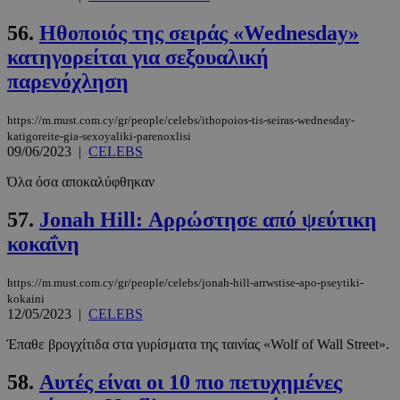
56.
Ηθοποιός της σειράς «Wednesday»
PHPSESSID
συνεδρί
PHP.net
κατηγορείται για σεξουαλική
www.must.com.cy
παρενόχληση
https://m.must.com.cy/gr/people/celebs/ithopoios-tis-seiras-wednesday-
katigoreite-gia-sexoyaliki-parenoxlisi
09/06/2023
|
CELEBS
Όλα όσα αποκαλύφθηκαν
57.
Jonah Hill: Αρρώστησε από ψεύτικη
κοκαΐνη
https://m.must.com.cy/gr/people/celebs/jonah-hill-arrwstise-apo-pseytiki-
kokaini
12/05/2023
|
CELEBS
Έπαθε βρογχίτιδα στα γυρίσματα της ταινίας «Wolf of Wall Street».
58.
Αυτές είναι οι 10 πιο πετυχημένες