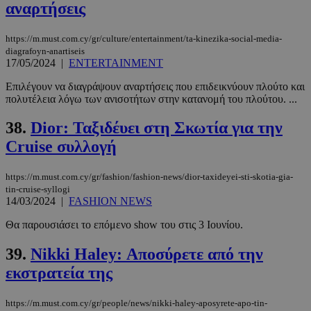
αναρτήσεις
https://m.must.com.cy/gr/culture/entertainment/ta-kinezika-social-media-
diagrafoyn-anartiseis
17/05/2024
|
ENTERTAINMENT
Επιλέγουν να διαγράψουν αναρτήσεις που επιδεικνύουν πλούτο και
πολυτέλεια λόγω των ανισοτήτων στην κατανομή του πλούτου. ...
38.
Dior: Ταξιδέυει στη Σκωτία για την
Cruise συλλογή
https://m.must.com.cy/gr/fashion/fashion-news/dior-taxideyei-sti-skotia-gia-
tin-cruise-syllogi
14/03/2024
|
FASHION NEWS
Θα παρουσιάσει τo επόμενο show του στις 3 Ιουνίου.
39.
Nikki Haley: Αποσύρετε από την
εκστρατεία της
https://m.must.com.cy/gr/people/news/nikki-haley-aposyrete-apo-tin-