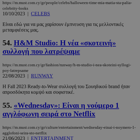
https://m.must.com.cy/gr/people/celebs/halloween-time-mia-matia-sta-palia-
LangCookie
www.must.com.cy
1 εβδομάδα
celebrity-looks
μέρες
10/10/2023
|
CELEBS
Eίναι εδώ για να μας χαρίσουν έμπνευση για τις μελλοντικές
μεταμφιέσεις μας.
CookieScriptConsent
4 εβδομάδ
CookieScript
54.
H&M Studio: Η νέα «σκοτεινή»
2 μέρες
www.must.com.cy
συλλογή που λατρέψαμε
https://m.must.com.cy/gr/fashion/runway/h-m-studio-i-nea-skoteini-syllogi-
poy-latrepsame
22/08/2023
|
RUNWAY
Η Fall 2023 Ready-to-Wear συλλογή του Σουηδικού brand ήταν
απροσδόκητα κομψό και σοφιστικέ.
55.
«Wednesday»: Είναι η νούμερο 1
αγγλόφωνη σειρά στο Netflix
_scc_session
.entelia-
19 λεπτά 5
adserver.com
δευτερόλε
https://m.must.com.cy/gr/culture/entertainment/wednesday-einai-i-noymero-1-
agglofoni-seira-sto-netflix
21/06/2023
|
ENTERTAINMENT