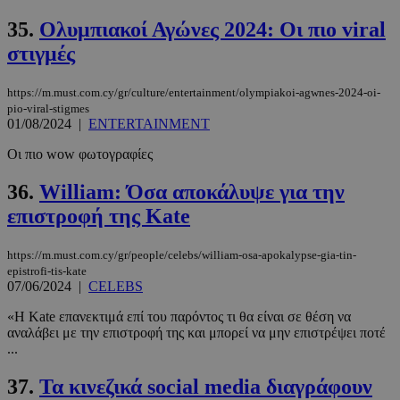
35.
Ολυμπιακοί Αγώνες 2024: Οι πιο viral
στιγμές
https://m.must.com.cy/gr/culture/entertainment/olympiakoi-agwnes-2024-oi-
pio-viral-stigmes
01/08/2024
|
ENTERTAINMENT
Οι πιο wow φωτογραφίες
36.
William: Όσα αποκάλυψε για την
επιστροφή της Kate
https://m.must.com.cy/gr/people/celebs/william-osa-apokalypse-gia-tin-
epistrofi-tis-kate
07/06/2024
|
CELEBS
«Η Kate επανεκτιμά επί του παρόντος τι θα είναι σε θέση να
αναλάβει με την επιστροφή της και μπορεί να μην επιστρέψει ποτέ
...
37.
Τα κινεζικά social media διαγράφουν