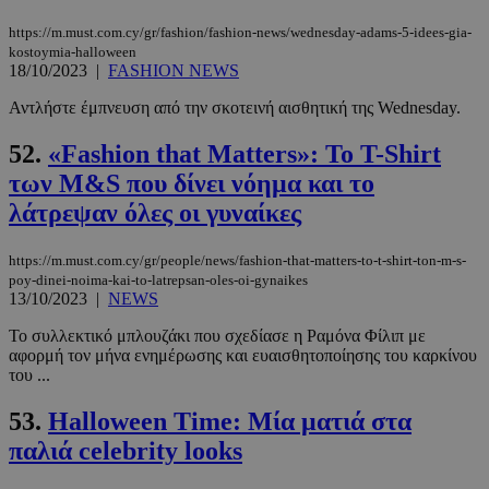
__cf_bm
29 λεπτά 5
Cloudflare Inc.
https://m.must.com.cy/gr/fashion/fashion-news/wednesday-adams-5-idees-gia-
δευτερόλε
.twitter.com
kostoymia-halloween
18/10/2023
|
FASHION NEWS
Google
Αντλήστε έμπνευση από την σκοτεινή αισθητική της Wednesday.
Privacy Policy
52.
«Fashion that Matters»: Το T-Shirt
των Μ&S που δίνει νόημα και το
λάτρεψαν όλες οι γυναίκες
https://m.must.com.cy/gr/people/news/fashion-that-matters-to-t-shirt-ton-m-s-
__cf_bm
29 λεπτά 5
Cloudflare Inc.
poy-dinei-noima-kai-to-latrepsan-oles-oi-gynaikes
δευτερόλε
.pexels.com
13/10/2023
|
NEWS
Το συλλεκτικό μπλουζάκι που σχεδίασε η Ραμόνα Φίλιπ με
αφορμή τον μήνα ενημέρωσης και ευαισθητοποίησης του καρκίνου
του ...
53.
Halloween Time: Μία ματιά στα
παλιά celebrity looks