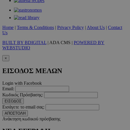
Home
|
Terms & Conditions
|
Privacy Policy
|
About Us
|
Contact
Us
takeOverCookie
www.must.com.cy
1 μέρα
BUILT BY BDIGITAL
| ADA CMS |
POWERED BY
WEBSTUDIO
×
ΕΙΣΟΔΟΣ ΜΕΛΩΝ
Login with Facebook
Email:
Κωδικός Πρόσβασης:
ΕΙΣΟΔΟΣ
AdSphere-GDPR
delivery.ad-
1 χρόνος
sphere.eu
Εισάγετε το email σας:
ΑΠΟΣΤΟΛΗ
Ανάκτηση κωδικού πρόσβασης