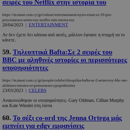
σειρές του Netflix στην ιστορία του
https://m.must.com.cy/gr/culture/entertainment/aytes-einai-oi-10-pio-
petyximenes-seires-toy-netflix-stin-istoria-toy
20/04/2023
|
ENTERTAINMENT
PHPSESSID
συνεδρί
PHP.net
Αν δεν έχετε δει κάποια από αυτές, μάλλον έφτασε η στιγμή να το
m.must.com.cy
κάνετε.
59.
Τηλεοπτικά Bafta:Σε 2 σειρές του
BBC με αληθινές ιστορίες οι περισσότερες
υποψηφιότητες
https://m.must.com.cy/gr/people/celebs/tileoptika-bafta-se-2-seires-toy-bbc-me-
alithines-istories-oi-perissoteres-ypopsifiotites
23/03/2023
|
CELEBS
Ανακοινώθηκαν οι υποψηφιότητες- Gary Oldman, Cillian Murphy
και Kate Winslet στη λίστα
60.
Το σέξι co-ord της Jenna Ortega μάς
εμπνέει για edgy εμφανίσεις