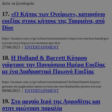
Δείτε τα ξενοδοχεία
17.
«Ο Κήπος των Ονείρων», καταφύγιο
ευεξίας στους κήπους της Ταορμίνα, από
Dior
__cf_bm
29 λεπτά 5
Cloudflare Inc.
https://m.must.com.cy/gr/culture/entertainment/o-kipos-ton-oneiron-katafygio-
δευτερόλε
.twitter.com
eyexias-stoys-kipoys-tis-taormina-apo-dior
27/06/2023
|
ENTERTAINMENT
Google
18.
Η Holland & Barrett Κύπρου
Privacy Policy
γιόρτασε την Παγκόσμια Ημέρα Ευεξίας
με ένα Διαδραστικό Πρωινό Ευεξίας
https://m.must.com.cy/gr/culture/entertainment/i-holland-barrett-kyproy-
giortase-tin-pagkosmia-imera-eyexias-me-ena-diadrastiko-proino-eyexias
09/06/2023
|
ENTERTAINMENT
__cf_bm
29 λεπτά 5
Cloudflare Inc.
δευτερόλε
.pexels.com
19.
Στο αρχαίο Ιερό της Αφροδίτης και
στην ομώνυμη παραλία