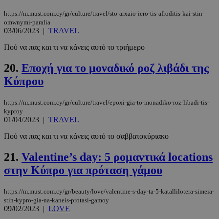
https://m.must.com.cy/gr/culture/travel/sto-arxaio-iero-tis-afroditis-kai-stin-
omwnymi-paralia
03/06/2023
|
TRAVEL
Πού να πας και τι να κάνεις αυτό το τριήμερο
20.
Εποχή για το μοναδικό ροζ λιβάδι της
LangCookie
www.must.com.cy
1 εβδομάδα
μέρες
Κύπρου
https://m.must.com.cy/gr/culture/travel/epoxi-gia-to-monadiko-roz-libadi-tis-
kyproy
CookieScriptConsent
4 εβδομάδ
CookieScript
01/04/2023
|
TRAVEL
2 μέρες
www.must.com.cy
Πού να πας και τι να κάνεις αυτό το σαββατοκύριακο
21.
Valentine’s day: 5 ρομαντικά locations
στην Κύπρο για πρόταση γάμου
https://m.must.com.cy/gr/beauty/love/valentine-s-day-ta-5-katallilotera-simeia-
stin-kypro-gia-na-kaneis-protasi-gamoy
09/02/2023
|
LOVE