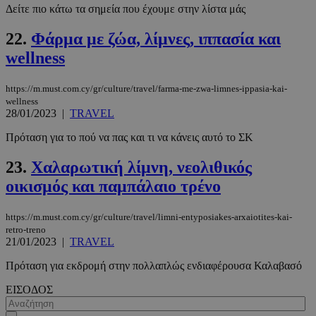
Δείτε πιο κάτω τα σημεία που έχουμε στην λίστα μάς
_scc_session
.entelia-
19 λεπτά 5
22.
Φάρμα με ζώα, λίμνες, ιππασία και
adserver.com
δευτερόλε
wellness
https://m.must.com.cy/gr/culture/travel/farma-me-zwa-limnes-ippasia-kai-
wellness
28/01/2023
|
TRAVEL
PHPSESSID
συνεδρί
PHP.net
www.must.com.cy
Πρόταση για το πού να πας και τι να κάνεις αυτό το ΣΚ
23.
Xαλαρωτική λίμνη, νεολιθικός
οικισμός και παμπάλαιο τρένο
https://m.must.com.cy/gr/culture/travel/limni-entyposiakes-arxaiotites-kai-
retro-treno
21/01/2023
|
TRAVEL
Πρόταση για εκδρομή στην πολλαπλώς ενδιαφέρουσα Καλαβασό
ΕΙΣΟΔΟΣ