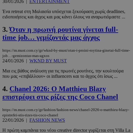
30/01/2026
|
ENTERTAINMENT
Ένα retreat στη Μαλαισία υπόσχεται ξεκούραση χωρίς deadlines,
ειδοποιήσεις και άγχος και μας κάνει όλους να αναρωτιόμαστε ...
3.
Όταν η πρωινή ρουτίνα γίνεται full-
time job… γεμίζοντάς μας άγχος
https://m.must.com.cy/gr/wknd-by-must/otan-i-proini-roytina-ginetai-full-time-
job…-gemizontas-mas-agxos
24/01/2026
|
WKND BY MUST
Μια εις βάθος ανάλυση για τις πρωινές ρουτίνες, την κουλτούρα
που μας «επιβάλλουν» οι influencers και το άγχος ότι ίσως ...
4.
Chanel 2026: Ο Matthieu Blazy
επιστρέφει στις ρίζες της Coco Chanel
https://m.must.com.cy/gr/fashion/fashion-news/chanel-2026-o-matthieu-blazy-
epistrefei-stis-rizes-tis-coco-chanel
22/01/2026
|
FASHION NEWS
Η πρώτη καμπάνια του νέου creative director γυρίζεται στη Villa La