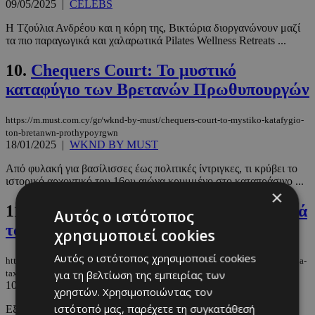
09/05/2025
|
CELEBS
Η Τζούλια Ανδρέου και η κόρη της, Βικτώρια διοργανώνουν μαζί
τα πιο παραγωγικά και χαλαρωτικά Pilates Wellness Retreats ...
10.
Chequers Court: Το μυστικό
καταφύγιο των Βρετανών Πρωθυπουργών
https://m.must.com.cy/gr/wknd-by-must/chequers-court-to-mystiko-katafygio-
ton-bretanwn-prothypoyrgwn
18/01/2025
|
WKND BY MUST
Από φυλακή για βασίλισσες έως πολιτικές ίντριγκες, τι κρύβει το
ιστορικό αρχοντικό του 16ου αιώνα κρυμμένο στο καταπράσινο ...
×
11.
Προορισμοί για εξεζητημένα χειμερινά
Αυτός ο ιστότοπος
ταξίδια
χρησιμοποιεί cookies
Αυτός ο ιστότοπος χρησιμοποιεί cookies
https://m.must.com.cy/gr/culture/travel/proorismoi-gia-exezitimena-xeimerina-
για τη βελτίωση της εμπειρίας των
taxidia
10/11/2024
|
TRAVEL
χρηστών. Χρησιμοποιώντας τον
ιστότοπό μας, παρέχετε τη συγκατάθεσή
Εξερεύνηση των κρυφών Αλπικών προορισμών.