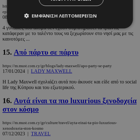
https://m.must.com.cy/gr/people/interviews/4-gynaikes-kai-oi-start-up-
epixeiriseis-toys
ΕΜΦΆΝΙΣΗ ΛΕΠΤΟΜΕΡΕΙΏΝ
08/03/2024
|
INTERVIEWS
4 γυναίκες που ακόμα δεν έχουν συμπληρώσει τα τριάντα,
κατάφεραν με το ταλέντο τους να ξεχωρίσουν στο νησί μας με τις
καινοτόμες ...
Απολύτως απαραίτητα
Απόδοσης
Στόχευσης
Λειτουργικότητας
15.
Από πάρτυ σε πάρτυ
Μη ταξινομημένα
https://m.must.com.cy/gr/blogs/lady-maxwell/apo-party-se-party
Τα απολύτως απαραίτητα cookies επιτρέπουν
17/01/2024
|
LADY MAXWELL
βασικές λειτουργίες του ιστότοπου, όπως τη
σύνδεση χρήστη και τη διαχείριση λογαριασμού.
Η Lady Maxwell σχολιάζει αυτά που άκουσε και είδε από το social
Ο ιστότοπος δεν μπορεί να χρησιμοποιηθεί σωστά
life της Κύπρου και του εξωτερικού.
χωρίς τα απολύτως απαραίτητα cookies.
16.
Αυτά είναι τα πιο luxurious ξενοδοχεία
Προμηθευτής
/
Ονοματεπώνυμο
Λήξη
Πεδίο
στον κόσμο
PinToTopCookie
www.must.com.cy
12 ώρες
https://m.must.com.cy/gr/culture/travel/ayta-einai-ta-pio-luxurious-
xenodoxeia-ston-kosmo
07/12/2023
|
TRAVEL