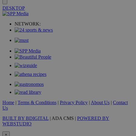
DESKTOP
NETWORK:
PHPSESSID
συνεδρί
PHP.net
m.must.com.cy
Home
|
Terms & Conditions
|
Privacy Policy
|
About Us
|
Contact
Us
BUILT BY BDIGITAL
| ADA CMS |
POWERED BY
WEBSTUDIO
×