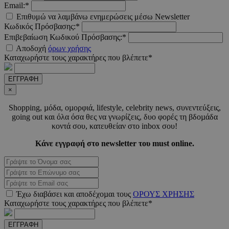
Email:*
Επιθυμώ να λαμβάνω ενημερώσεις μέσω Newsletter
Κωδικός Πρόσβασης:*
Επιβεβαίωση Κωδικού Πρόσβασης:*
_scc_session
.entelia-
19 λεπτ
Αποδοχή
όρων χρήσης
adserver.com
δευτερό
Καταχωρήστε τους χαρακτήρες που βλέπετε*
ΕΓΓΡΑΦΗ
PHPSESSID
συνεδ
PHP.net
×
www.must.com.cy
Shopping, µόδα, οµορφιά, lifestyle, celebrity news, συνεντεύξεις,
going out και όλα όσα θες να γνωρίζεις, δυο φορές τη βδοµάδα
κοντά σου, κατευθείαν στο inbox σου!
Κάνε εγγραφή στο newsletter του must online.
Έχω διαβάσει και αποδέχοµαι τους
ΟΡΟΥΣ ΧΡΗΣΗΣ
PHPSESSID
συνεδ
PHP.net
Καταχωρήστε τους χαρακτήρες που βλέπετε*
m.must.com.cy
ΕΓΓΡΑΦΗ