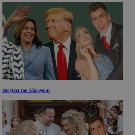
Θα γίνει του Χάλογουιν