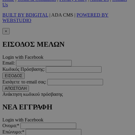
Us
BUILT BY BDIGITAL
| ADA CMS |
POWERED BY
WEBSTUDIO
__cf_bm
29 λεπτ
Cloudflare Inc.
×
δευτερό
.twitter.com
ΕΙΣΟΔΟΣ ΜΕΛΩΝ
Google Privacy Polic
Login with Facebook
Email:
__cf_bm
29 λεπτ
Cloudflare Inc.
Κωδικός Πρόσβασης:
δευτερό
.pexels.com
ΕΙΣΟΔΟΣ
Εισάγετε το email σας:
ΑΠΟΣΤΟΛΗ
Ανάκτηση κωδικού πρόσβασης
LangCookie
www.must.com.cy
1 εβδομ
ΝΕΑ ΕΓΓΡΑΦΗ
μέρ
Login with Facebook
CookieScriptConsent
4 εβδο
CookieScript
Ονομα:*
2 μέ
www.must.com.cy
Επώνυμο:*