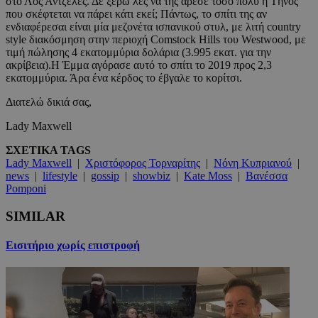
στο Λος Άντζελες. Δε ξέρω λες να της άρεσε τόσο πολύ η Τήνος
που σκέφτεται να πάρει κάτι εκεί; Πάντως, το σπίτι της αν
ενδιαφέρεσαι είναι μία μεζονέτα ισπανικού στυλ, με λιτή country
style διακόσμηση στην περιοχή Comstock Hills του Westwood, με
τιμή πώλησης 4 εκατομμύρια δολάρια (3.995 εκατ. για την
ακρίβεια).Η Έμμα αγόρασε αυτό το σπίτι το 2019 προς 2,3
εκατομμύρια. Άρα ένα κέρδος το έβγαλε το κορίτσι.
Διατελώ δικιά σας,
Lady Maxwell
ΣΧΕΤΙΚΑ TAGS
Lady Maxwell
|
Χριστόφορος Τορναρίτης
|
Νόνη Κυπριανού
|
news
|
lifestyle
|
gossip
|
showbiz
|
Kate Moss
|
Βανέσσα
Pomponi
SIMILAR
Εισιτήριο χωρίς επιστροφή