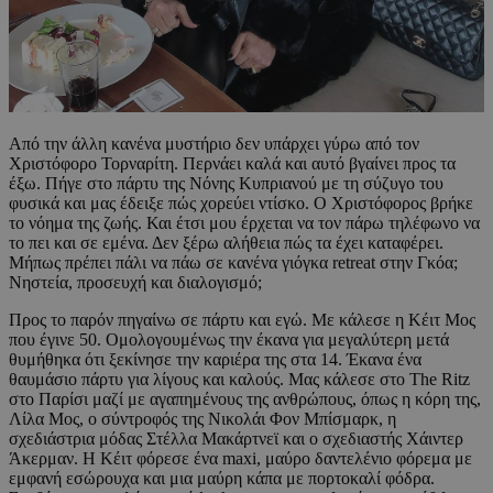
Από την άλλη κανένα μυστήριο δεν υπάρχει γύρω από τον
Χριστόφορο Τορναρίτη. Περνάει καλά και αυτό βγαίνει προς τα
έξω. Πήγε στο πάρτυ της Νόνης Κυπριανού με τη σύζυγο του
φυσικά και μας έδειξε πώς χορεύει ντίσκο. Ο Χριστόφορος βρήκε
το νόημα της ζωής. Και έτσι μου έρχεται να τον πάρω τηλέφωνο να
το πει και σε εμένα. Δεν ξέρω αλήθεια πώς τα έχει καταφέρει.
Μήπως πρέπει πάλι να πάω σε κανένα γιόγκα retreat στην Γκόα;
Νηστεία, προσευχή και διαλογισμό;
Προς το παρόν πηγαίνω σε πάρτυ και εγώ. Με κάλεσε η Κέιτ Μος
που έγινε 50. Ομολογουμένως την έκανα για μεγαλύτερη μετά
θυμήθηκα ότι ξεκίνησε την καριέρα της στα 14. Έκανα ένα
θαυμάσιο πάρτυ για λίγους και καλούς. Μας κάλεσε στο The Ritz
στο Παρίσι μαζί με αγαπημένους της ανθρώπους, όπως η κόρη της,
Λίλα Μος, ο σύντροφός της Νικολάι Φον Μπίσμαρκ, η
σχεδιάστρια μόδας Στέλλα Μακάρτνεϊ και ο σχεδιαστής Χάιντερ
Άκερμαν. Η Κέιτ φόρεσε ένα maxi, μαύρο δαντελένιο φόρεμα με
εμφανή εσώρουχα και μια μαύρη κάπα με πορτοκαλί φόδρα.