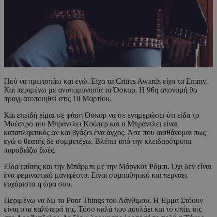
Πού να πρωτοπάω και εγώ. Είχα τα Critics Awards είχα τα Emmy.
Και περιμένω με ανυπομονησία τα Όσκαρ. Η 96η απονομή θα
πραγματοποιηθεί στις 10 Μαρτίου.
Και επειδή είμαι σε φάση Όσκαρ να σε ενημερώσω ότι είδα το
Μαέστρο του Μπράντλει Κούπερ και ο Μπράντλει είναι
καταπληκτικός αν και βγάζει ένα άγχος. Άσε που αισθάνομαι πως
εγώ ο θεατής δε συμμετέχω. Βλέπω από την κλειδαρότρυπα
παραβιάζω ζωές.
Είδα επίσης και την Μπάρμπι με την Μάργκοτ Ρόμπι. Όχι δεν είναι
ένα φεμινιστικό μανιφέστο. Είναι συμπαθητικό και περνάει
ευχάριστα η ώρα σου.
Περιμένω να δω το Poor Things του Λάνθιμου. Η Έμμα Στόουν
είναι στα καλύτερά της. Τόσο καλά που πουλάει και το σπίτι της