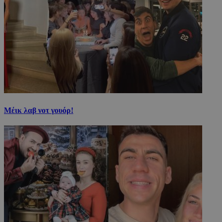
Μέικ λαβ νοτ γουόρ!