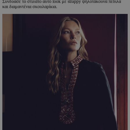
Συνδύασε το στιλάτο αυτό look με strappy ψηλοτάκουνα πέδιλα
και διαμαντένια σκουλαρίκια.