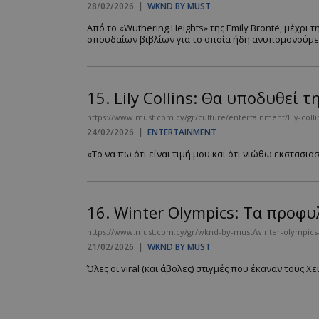
28/02/2026
|
WKND BY MUST
Από το «Wuthering Heights» της Emily Brontë, μέχρι 
σπουδαίων βιβλίων για το οποία ήδη ανυπομονούμε..
__cf_bm
15.
Lily Collins: Θα υποδυθεί 
LangCookie
https://www.must.com.cy/gr/culture/entertainment/lily-colli
24/02/2026
|
ENTERTAINMENT
CookieScriptConse
«Το να πω ότι είναι τιμή μου και ότι νιώθω εκστασια
_scc_session
16.
Winter Olympics: Τα προφυλ
https://www.must.com.cy/gr/wknd-by-must/winter-olympics-ta
PHPSESSID
21/02/2026
|
WKND BY MUST
Όλες οι viral (και άβολες) στιγμές που έκαναν τους Χ