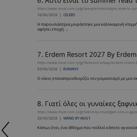
6.
Αυτό είναι το summer read 
https://www.must.com.cy/gr/people/celebs/ayto-einai-to-sum
16/06/2026
|
CELEBS
Η παρουσιάστρια μοιράστηκε μια καλοκαιρινή στιγμή
αφήσει εποχή. ...
7.
Erdem Resort 2027 By Erdem
https://www.must.com.cy/gr/fashion/runway/erdem-resort-
03/06/2026
|
RUNWAY
Ο οίκος επαναπροσδιορίζει τον ρομαντισμό με μια σκ
8.
Γιατί όλες οι γυναίκες ξαφν
https://www.must.com.cy/gr/wknd-by-must/giati-oles-oi-gy
30/05/2026
|
WKND BY MUST
Κάπως έτσι, ένα άθλημα που πολλοί κάποτε αγνοούσα