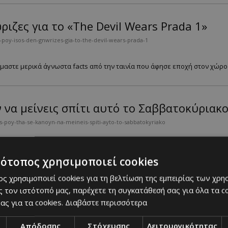
ριζες για το «The Devil Wears Prada 1»
-poy-isos-den-gnwrizes-gia-to-the-devil-wears-prada-1
μαστε μερικά άγνωστα facts από την ταινία που άφησε εποχή στον χώρο τ
ν να μείνεις σπίτι αυτό το Σαββατοκύριακ
-poy-tha-se-kanoyn-na-meineis-spiti-ayto-to-sabbatokyriako
 τις streaming πλατφόρμες στην Κύπρο. ...
τότοπος χρησιμοποιεί cookies
ς χρησιμοποιεί cookies για τη βελτίωση της εμπειρίας των χρη
ρέα Καραγιάν μέσα από τα δικά του λόγια
 τον ιστότοπό μας, παρέχετε τη συγκατάθεσή σας για όλα τα 
ας για τα cookies.
Διαβάστε περισσότερα
y-andrea-karagian-mesa-apo-ta-dika-toy-logia
Απόδοσης
Στόχευσης
Λειτουργικότητας