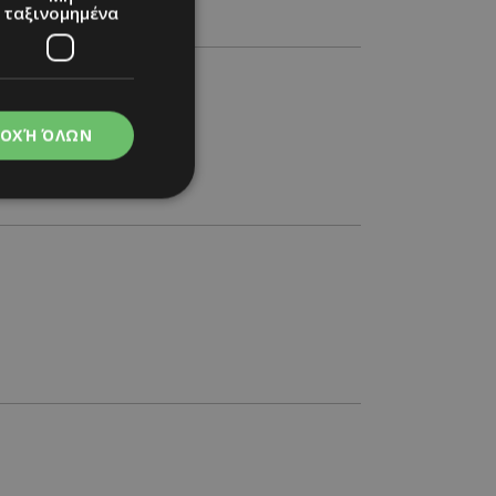
ταξινομημένα
ΟΧΉ ΌΛΩΝ
νομημένα
στη και τη
τητα cookies.
apping δηλαδή να
ημέρα στον χρήστη
ιες όπως είναι το
up και push down
ι για τη διάκριση
Αυτό είναι