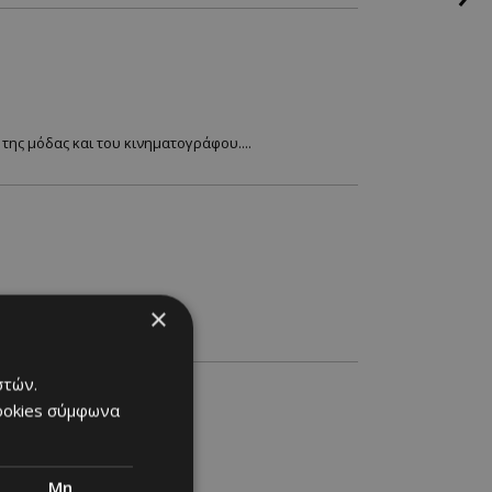
ης μόδας και του κινηματογράφου....
ο
×
στών.
cookies σύμφωνα
Μη