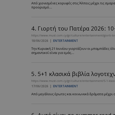
Από χιονισμένες κορυφές στις Άλπεις μέχρι τις σμαρ
προορισμό....
4.
Γιορτή του Πατέρα 2026: 10
https://www.must.com.cy/gr/culture/entertainment/giorti-t
18/06/2026
|
ENTERTAINMENT
Την Κυριακή 21 Ιουνίου γιορτάζουν οι μπαμπάδες όλο
σημαντικοί είναι για εμάς....
5.
5+1 κλασικά βιβλία λογοτεχ
https://www.must.com.cy/gr/culture/entertainment/5-1-klasika
17/06/2026
|
ENTERTAINMENT
Από μεγάλους έρωτες και κοινωνικά δράματα μέχρι αρ