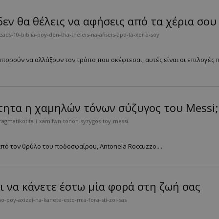
δεν θα θέλεις να αφήσεις από τα χέρια σου
s-10-biblia-poy-den-tha-theleis-na-afiseis-apo-ta-xeria-soy
μπορούν να αλλάξουν τον τρόπο που σκέφτεσαι, αυτές είναι οι επιλογές 
τητα η χαμηλών τόνων σύζυγος του Messi;
ragmatikotita-i-xamilwn-tonon-syzygos-toy-messi
πό τον θρύλο του ποδοσφαίρου, Antonela Roccuzzo....
ει να κάνετε έστω μία φορά στη ζωή σας
o-poy-axizei-na-kanete-esto-mia-fora-sti-zoi-sas