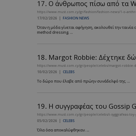
17.
O άνθρωπος πίσω από τα Wu
PHPSESSID
https://www.must.com.cy/gr/fashion/fashion-news/1-o-anthr
17/02/2026
|
FASHION NEWS
Όταν η μόδα γίνεται αφήγηση, ακολουθεί την ταινία
method dressing. ...
18.
Margot Robbie: Δέχτηκε δώρ
VISITOR_PRIVACY
https://www.must.com.cy/gr/people/celebs/margot-robbie-de
10/02/2026
|
CELEBS
Το δώρο που έλαβε από πρώην συνάδελφό της. ...
takeOverCookie
19.
Η συγγραφέας του Gossip Gi
https://www.must.com.cy/gr/people/celebs/i-syggrafeas-toy-gos
05/02/2026
|
CELEBS
AdSphere-GDPR
Όλα όσα αποκαλύφθηκαν. ...