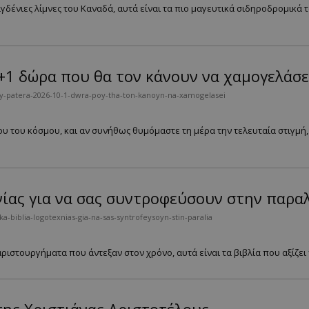
αγδένιες λίμνες του Καναδά, αυτά είναι τα πιο μαγευτικά σιδηροδρομικ
+1 δώρα που θα τον κάνουν να χαμογελάσε
oy-patera-2026-10-1-dwra-poy-tha-ton-kanoyn-na-xamogelasei
υ του κόσμου, και αν συνήθως θυμόμαστε τη μέρα την τελευταία στιγμή, 
νίας για να σας συντροφεύσουν στην παρα
-biblia-logotexnias-gia-na-sas-syntrofeysoyn-stin-paralia
ιστουργήματα που άντεξαν στον χρόνο, αυτά είναι τα βιβλία που αξίζει 