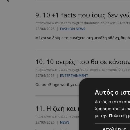
9.
10 +1 facts που ίσως δεν γνώ
https://www.must.com.cy/gr/fashion/fashion-news/10-1-facts
23/04/2026
|
FASHION NEWS
Μέχρι να δούμε τη συνέχεια στη μεγάλη οθόνη, θυμό
10.
10 σειρές που θα σε κάνου
https://www.must.com.cy/gr/culture/entertainment/10-seires
17/04/2026
|
ENTERTAINMENT
Οι πιο «Binge-worthy» σειρές κατα την άποψή μας από
Αυτός ο ισ
Αυτός ο ιστότοπο
11.
Η ζωή και η τέχνη του Ανδ
Χρησιμοποιώντας
με την Πολιτική μ
https://www.must.com.cy/gr/people/news/i-zoi-kai-i-texni-to
27/03/2026
|
NEWS
Απολύτως