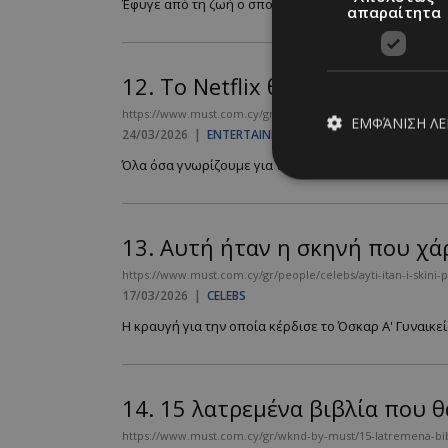
Έφυγε από τη ζωή ο σπουδαίος Κύπριος ζωγράφος, αφ
απαραίτητα
12.
Το Netflix θα κυκλοφορήσει
https://www.must.com.cy/gr/culture/entertainment/to-netflix-t
ΕΜΦΆΝΙΣΗ Λ
24/03/2026
|
ENTERTAINMENT
Όλα όσα γνωρίζουμε για την νέα σειρά που θα κυκλοφο
Απολύτω
13.
Αυτή ήταν η σκηνή που χάρι
Τα απολύτως απαραίτ
διαχείριση λογαρια
https://www.must.com.cy/gr/people/celebs/ayti-itan-i-skini-po
17/03/2026
|
CELEBS
Ονοματεπώνυμο
Η κραυγή για την οποία κέρδισε το Όσκαρ Α' Γυναικείο
PinToTopCookie
14.
15 λατρεμένα βιβλία που θα
__cf_bm
https://www.must.com.cy/gr/wknd-by-must/15-latremena-bibli