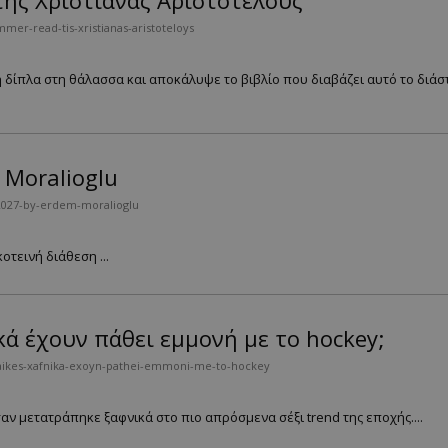
της Χριστιάνας Αριστοτέλους
mer-read-tis-xristianas-aristoteloys
 δίπλα στη θάλασσα και αποκάλυψε το βιβλίο που διαβάζει αυτό το διάστ
 Moralioglu
2027-by-erdem-moralioglu
οτεινή διάθεση ...
ικά έχουν πάθει εμμονή με το hockey;
naikes-xafnika-exoyn-pathei-emmoni-me-to-hockey
ν μετατράπηκε ξαφνικά στο πιο απρόσμενα σέξι trend της εποχής....