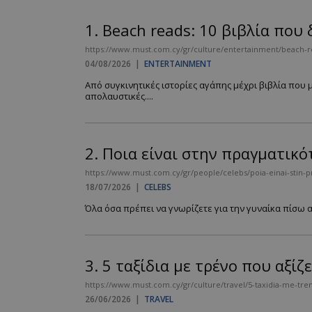
1.
Beach reads: 10 βιβλία που 
https://www.must.com.cy/gr/culture/entertainment/beach-read
04/08/2026
|
ENTERTAINMENT
Από συγκινητικές ιστορίες αγάπης μέχρι βιβλία που 
απολαυστικές....
2.
Ποια είναι στην πραγματικό
https://www.must.com.cy/gr/people/celebs/poia-einai-stin-p
18/07/2026
|
CELEBS
Όλα όσα πρέπει να γνωρίζετε για την γυναίκα πίσω α
3.
5 ταξίδια με τρένο που αξίζ
https://www.must.com.cy/gr/culture/travel/5-taxidia-me-tren
26/06/2026
|
TRAVEL