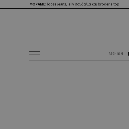
ΦΟΡΑΜΕ:
loose jeans, jelly σανδάλια και broderie top
FASHION
Αρχική Σελίδα
/
PEOPLE