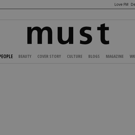
Love FM
De
PEOPLE
BEAUTY
COVER STORY
CULTURE
BLOGS
MAGAZINE
WK
/
NEWS