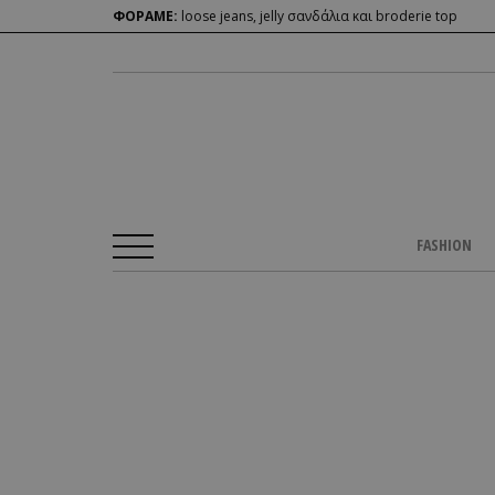
ΦΟΡΑΜΕ:
loose jeans, jelly σανδάλια και broderie top
FASHION
Αρχική Σελίδα
/
BEAUTY