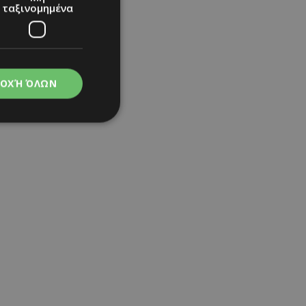
ταξινομημένα
ΟΧΉ ΌΛΩΝ
νομημένα
στη και τη
τητα cookies.
apping δηλαδή να
ημέρα στον χρήστη
ιες όπως είναι το
up και push down
α λείπουν από τη
ι για τη διάκριση
Αυτό είναι