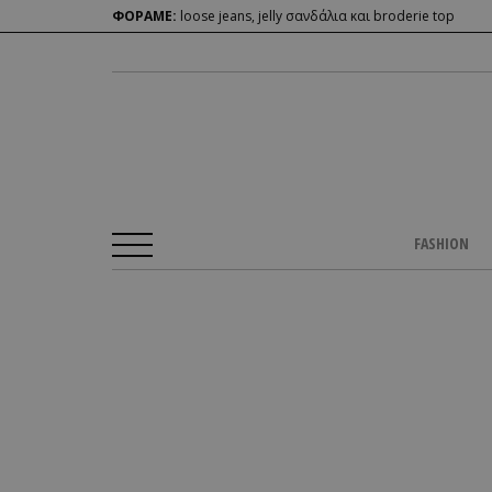
ΦΟΡΑΜΕ:
loose jeans, jelly σανδάλια και broderie top
FASHION
Αρχική Σελίδα
/
BEAUTY