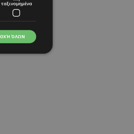
ταξινομημένα
ΟΧΉ ΌΛΩΝ
νομημένα
στη και τη
τητα cookies.
apping δηλαδή να
ημέρα στον χρήστη
ιες όπως είναι το
up και push down
ι για τη διάκριση
Αυτό είναι