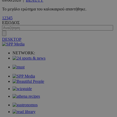
09/06/2026
|
BEAUTY
Το μεγάλο ερώτημα του καλοκαιριού απαντήθηκε.
1
2
3
4
5
ΕΙΣΟΔΟΣ
VISITOR_PRIVACY_METADATA
5 μήνες 4
YouTube
εβδομάδε
.youtube.com
DESKTOP
NETWORK: