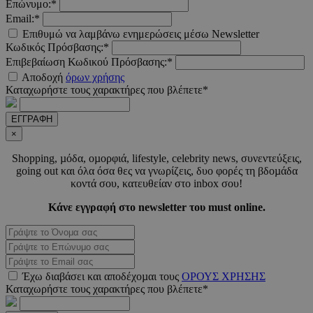
Επώνυμο:*
Email:*
Επιθυμώ να λαμβάνω ενημερώσεις μέσω Newsletter
Κωδικός Πρόσβασης:*
Επιβεβαίωση Κωδικού Πρόσβασης:*
Αποδοχή
όρων χρήσης
Καταχωρήστε τους χαρακτήρες που βλέπετε*
Προμηθευτής
ΕΓΓΡΑΦΗ
Ονοματεπώνυμο
Λήξη
Περιγραφή
Προμηθευτής
/
Πεδίο
Ονοματεπώνυμο
Λήξη
Περιγραφ
×
Προμηθευτής
/
Πεδίο
/
Ονοματεπώνυμο
Λήξη
Περιγραφ
__Secure-
.youtube.com
5 μήνες 4
Πεδίο
ROLLOUT_TOKEN
εβδομάδες
__cf_bm
29 λεπτά 55
Αυτό το c
Shopping, µόδα, οµορφιά, lifestyle, celebrity news, συνεντεύξεις,
Cloudflare
δευτερόλεπτα
χρησιμοπο
_ga_CH3P0ECTRP
.must.com.cy
Inc.
1 χρόνος 11
Αυτό το c
going out και όλα όσα θες να γνωρίζεις, δυο φορές τη βδοµάδα
Προμηθευτής
Ονοματεπώνυμο
Λήξη
Περιγραφή
για τη δι
.onesignal.com
μήνες
χρησιμοπο
/
Πεδίο
κοντά σου, κατευθείαν στο inbox σου!
μεταξύ
από το Go
ανθρώπων
Analytics 
CEDGDPR
.ced.cy
1 χρόνος
ρομπότ. Α
Κάνε εγγραφή στο newsletter του must online.
διατήρησ
είναι επω
κατάστασ
ttwid
.tiktok.com
11 μήνες 4
για τον
περιόδου
εβδομάδες
ιστότοπο,
σύνδεσης
προκειμέν
YSC
συνεδρία
Αυτό το co
Google LLC
κάνει έγκ
_ga_CP837CRZ23
.must.com.cy
1 χρόνος 11
Αυτό το c
έχει ρυθμισ
.youtube.com
αναφορές
μήνες
χρησιμοπο
από το You
σχετικά με
Έχω διαβάσει και αποδέχοµαι τους
ΟΡΟΥΣ ΧΡΗΣΗΣ
από το Go
για να
χρήση το
Analytics 
Καταχωρήστε τους χαρακτήρες που βλέπετε*
παρακολουθ
ιστότοπού
διατήρησ
τις προβολ
κατάστασ
των