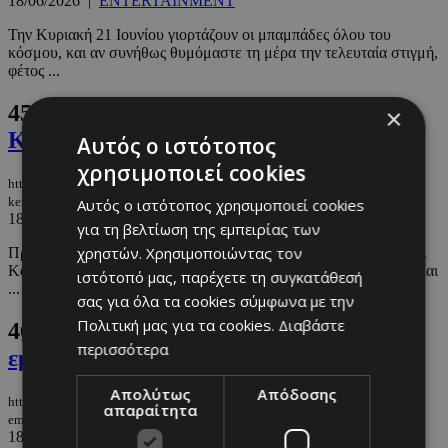
18/06/2026
|
ENTERTAINMENT
Την Κυριακή 21 Ιουνίου γιορτάζουν οι μπαμπάδες όλου του
κόσμου, και αν συνήθως θυμόμαστε τη μέρα την τελευταία στιγμή,
φέτος ...
45.
Το άρωμα που φορούσε ο John F.
×
Kennedy ήρθε στην Κύπρο
Αυτός ο ιστότοπος
χρησιμοποιεί cookies
https://m.must.com.cy/gr/beauty/1-beauty/to-aroma-poy-foroyse-o-john-f-
kennedy-irthe-stin-kypro
Αυτός ο ιστότοπος χρησιμοποιεί cookies
18/06/2026
|
BEAUTY
για τη βελτίωση της εμπειρίας των
χρηστών. Χρησιμοποιώντας τον
Πριν γίνει ο 35ος Πρόεδρος των Ηνωμένων Πολιτειών, ο John F.
Kennedy ήταν ήδη το απόλυτο σύμβολο ανδρικής κομψότητας. Και
ιστότοπό μας, παρέχετε τη συγκατάθεσή
...
σας για όλα τα cookies σύμφωνα με την
Πολιτική μας για τα cookies.
Διαβάστε
46.
Πανάδες το καλοκαίρι: Γιατί
περισσότερα
εμφανίζονται και πώς να προστατευτείτε
Απολύτως
Απόδοσης
https://m.must.com.cy/gr/beauty/1-beauty/panades-to-kalokairi-giati-
απαραίτητα
emfanizontai-kai-pws-na-prostateyteite
18/06/2026
|
BEAUTY