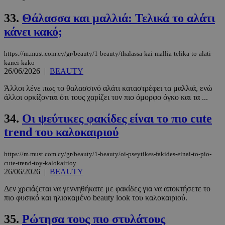
33.
Θάλασσα και μαλλιά: Τελικά το αλάτι
κάνει κακό;
https://m.must.com.cy/gr/beauty/1-beauty/thalassa-kai-mallia-telika-to-alati-
kanei-kako
26/06/2026
|
BEAUTY
Άλλοι λένε πως το θαλασσινό αλάτι καταστρέφει τα μαλλιά, ενώ
άλλοι ορκίζονται ότι τους χαρίζει τον πιο όμορφο όγκο και τα ...
34.
Οι ψεύτικες φακίδες είναι το πιο cute
trend του καλοκαιριού
https://m.must.com.cy/gr/beauty/1-beauty/oi-pseytikes-fakides-einai-to-pio-
cute-trend-toy-kalokairioy
26/06/2026
|
BEAUTY
Δεν χρειάζεται να γεννηθήκατε με φακίδες για να αποκτήσετε το
πιο φυσικό και ηλιοκαμένο beauty look του καλοκαιριού.
35.
Ρώτησα τους πιο στυλάτους