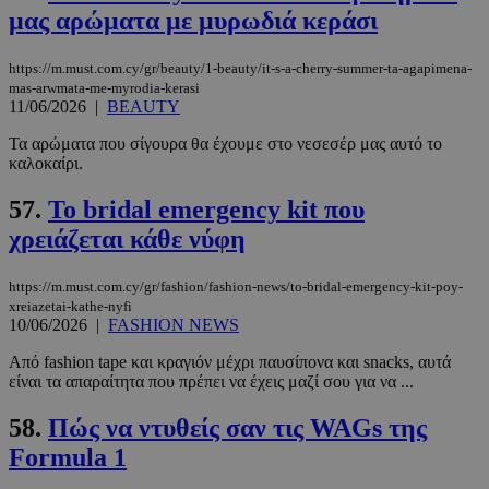
PHPSESSID
συνεδρί
PHP.net
μας αρώματα με μυρωδιά κεράσι
www.must.com.cy
https://m.must.com.cy/gr/beauty/1-beauty/it-s-a-cherry-summer-ta-agapimena-
mas-arwmata-me-myrodia-kerasi
11/06/2026
|
BEAUTY
Τα αρώματα που σίγουρα θα έχουμε στο νεσεσέρ μας αυτό το
καλοκαίρι.
57.
Το bridal emergency kit που
χρειάζεται κάθε νύφη
https://m.must.com.cy/gr/fashion/fashion-news/to-bridal-emergency-kit-poy-
xreiazetai-kathe-nyfi
10/06/2026
|
FASHION NEWS
Από fashion tape και κραγιόν μέχρι παυσίπονα και snacks, αυτά
είναι τα απαραίτητα που πρέπει να έχεις μαζί σου για να ...
58.
Πώς να ντυθείς σαν τις WAGs της
Formula 1