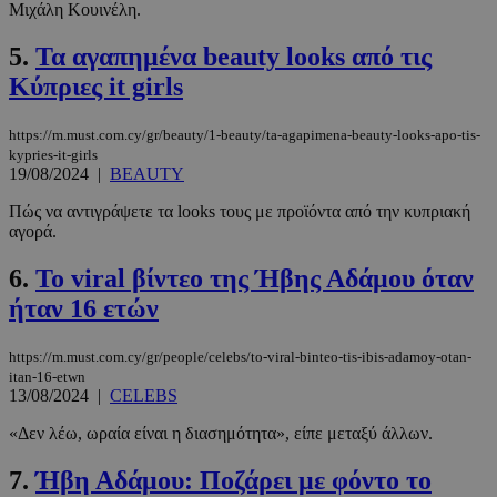
Μιχάλη Κουινέλη.
5.
Τα αγαπημένα beauty looks από τις
Κύπριες it girls
https://m.must.com.cy/gr/beauty/1-beauty/ta-agapimena-beauty-looks-apo-tis-
kypries-it-girls
19/08/2024
|
BEAUTY
Πώς να αντιγράψετε τα looks τους με προϊόντα από την κυπριακή
αγορά.
6.
Το viral βίντεο της Ήβης Αδάμου όταν
ήταν 16 ετών
https://m.must.com.cy/gr/people/celebs/to-viral-binteo-tis-ibis-adamoy-otan-
itan-16-etwn
13/08/2024
|
CELEBS
«Δεν λέω, ωραία είναι η διασημότητα», είπε μεταξύ άλλων.
7.
Ήβη Αδάμου: Ποζάρει με φόντο το