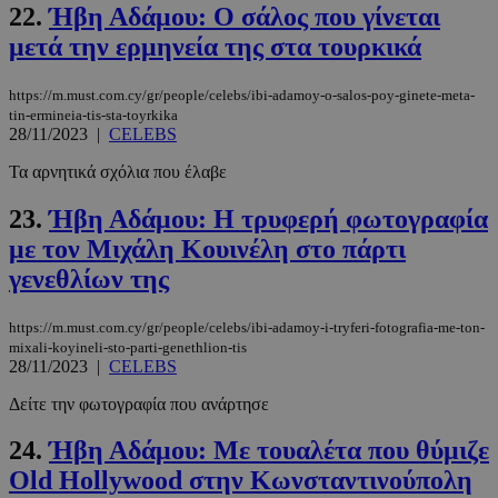
Privacy Policy
22.
Ήβη Αδάμου: Ο σάλος που γίνεται
μετά την ερμηνεία της στα τουρκικά
https://m.must.com.cy/gr/people/celebs/ibi-adamoy-o-salos-poy-ginete-meta-
tin-ermineia-tis-sta-toyrkika
28/11/2023
|
CELEBS
__cf_bm
29 λεπτά 5
Cloudflare Inc.
δευτερόλε
.pexels.com
Τα αρνητικά σχόλια που έλαβε
23.
Ήβη Αδάμου: Η τρυφερή φωτογραφία
με τον Μιχάλη Κουινέλη στο πάρτι
γενεθλίων της
https://m.must.com.cy/gr/people/celebs/ibi-adamoy-i-tryferi-fotografia-me-ton-
mixali-koyineli-sto-parti-genethlion-tis
28/11/2023
|
CELEBS
LangCookie
www.must.com.cy
1 εβδομάδα
Δείτε την φωτογραφία που ανάρτησε
μέρες
24.
Ήβη Αδάμου: Με τουαλέτα που θύμιζε
Old Hollywood στην Κωνσταντινούπολη