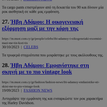
Τα cargo pants επιστρέφουν από τη δεκαετία του 90 και δίνουν μία
ροκ αισθητική σε κάθε μας εμφάνιση.
27.
Ήβη Αδάμου: Η οικογενειακή
εξόρμηση μαζί με την κόρη της
https://m.must.com.cy/gr/people/celebs/ibi-adamoy-i-oikogeneiaki-exormisi-
mazi-me-tin-kori-tis
30/10/2023
|
CELEBS
Τα τρυφερά στιγμιότυπα που μοιράστηκε με τους ακόλουθους της.
28.
Ήβη Αδάμου: Εμφανίστηκε στη
σκηνή με το πιο vintage look
https://m.must.com.cy/gr/fashion/fashion-news/ibi-adamoy-emfanistike-sti-
skini-me-to-pio-vintage-look
19/09/2023
|
FASHION NEWS
Αντιγράψτε την εμφάνιση της και ενσαρκώστε τον ροκ χαρακτήρα
της Harley Davidson.