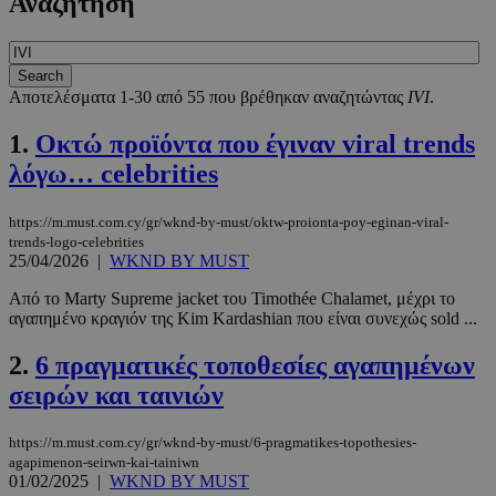
Αναζήτηση
Αποτελέσματα 1-30 από 55 που βρέθηκαν αναζητώντας
IVI
.
1.
Οκτώ προϊόντα που έγιναν viral trends
λόγω… celebrities
https://m.must.com.cy/gr/wknd-by-must/oktw-proionta-poy-eginan-viral-
trends-logo-celebrities
25/04/2026
|
WKND BY MUST
Από το Marty Supreme jacket του Timothée Chalamet, μέχρι το
αγαπημένο κραγιόν της Kim Kardashian που είναι συνεχώς sold ...
2.
6 πραγματικές τοποθεσίες αγαπημένων
σειρών και ταινιών
https://m.must.com.cy/gr/wknd-by-must/6-pragmatikes-topothesies-
agapimenon-seirwn-kai-tainiwn
01/02/2025
|
WKND BY MUST