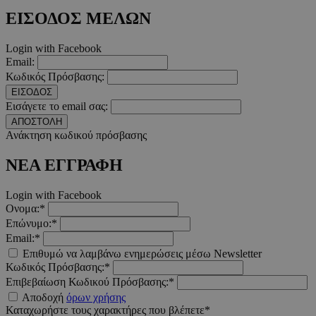
takeOverCookie
www.must.com.cy
1 μέρα
ΕΙΣΟΔΟΣ ΜΕΛΩΝ
Login with Facebook
Email:
Κωδικός Πρόσβασης:
ΕΙΣΟΔΟΣ
Εισάγετε το email σας:
ΑΠΟΣΤΟΛΗ
Ανάκτηση κωδικού πρόσβασης
ΝΕΑ ΕΓΓΡΑΦΗ
AdSphere-GDPR
delivery.ad-
1 χρόνος
sphere.eu
Login with Facebook
Ονομα:*
Επώνυμο:*
Email:*
Επιθυμώ να λαμβάνω ενημερώσεις μέσω Newsletter
Κωδικός Πρόσβασης:*
Επιβεβαίωση Κωδικού Πρόσβασης:*
Αποδοχή
όρων χρήσης
Καταχωρήστε τους χαρακτήρες που βλέπετε*