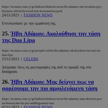
CookieScriptConsent
4 εβδομάδ
CookieScript
2 μέρες
www.must.com.cy
https://m.must.com.cy/gr/fashion/fashion-news/ibi-adamoy-me-toyaleta-poy-
thymize-old-hollywood-stin-konstantinoypoli
24/11/2023
|
FASHION NEWS
Εντυπωσίασε με την εμφάνιση της.
25.
Ήβη Αδάμου: Ακολούθησε την τάση
της Dua Lipa
https://m.must.com.cy/gr/people/celebs/ibi-adamoy-akoloythise-tin-tasi-tis-
dua-lipa
15/11/2023
|
CELEBS
_scc_session
.entelia-
19 λεπτά 5
Διέγραψε όλες τις φωτογραφίες της από το προφίλ της στο
adserver.com
δευτερόλε
Instagram.
26.
Ήβη Αδάμου: Μας δείχνει πως να
φορέσουμε την πιο αμφιλεγόμενη τάση
PHPSESSID
συνεδρί
PHP.net
www.must.com.cy
https://m.must.com.cy/gr/fashion/fashion-news/ibi-adamoy-mas-deixnei-pos-
na-foresoyme-tin-pio-amfilegomeni-tasi
07/11/2023
|
FASHION NEWS