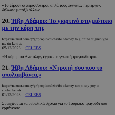
βασικές λειτουργίες του ιστότοπου, όπως τη
«Το ξέρουν οι περισσότεροι, απλά τους φαινόταν περίεργο»,
σύνδεση χρήστη και τη διαχείριση λογαριασμού.
δήλωσε μεταξύ άλλων.
Ο ιστότοπος δεν μπορεί να χρησιμοποιηθεί σωστά
χωρίς τα απολύτως απαραίτητα cookies.
20.
Ήβη Αδάμου: Το γιορτινό στιγμιότυπο
Προμηθευτής
/
Ονοματεπώνυμο
Λήξη
με την κόρη της
Πεδίο
PinToTopCookie
www.must.com.cy
12 ώρες
https://m.must.com.cy/gr/people/celebs/ibi-adamoy-to-giortino-stigmiotypo-
me-tin-kori-tis
05/12/2023
|
CELEBS
«Η κόρη μου Ανατολή», έγραψε η γνωστή τραγουδίστρια.
21.
Ήβη Αδάμου: «Ντροπή σου που το
απολαμβάνεις»
https://m.must.com.cy/gr/people/celebs/ibi-adamoy-ntropi-soy-poy-to-
apolambaneis
__cf_bm
29 λεπτά 5
Cloudflare Inc.
01/12/2023
|
CELEBS
δευτερόλε
.twitter.com
Συνεχίζονται τα υβριστικά σχόλια για το Τούρκικο τραγούδι που
ερμήνευσε.
Google