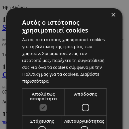
Ήβη Αδάμου
×
15.
Ήβη Αδάμου: Συνάντησε τον Travis
Αυτός ο ιστότοπος
Scott
χρησιμοποιεί cookies
Αυτός ο ιστότοπος χρησιμοποιεί cookies
https://m.must.com.cy/gr/people/celebs/ibi-adamoy-synantise-ton-travis-scott
08/02/2024
|
CELEBS
για τη βελτίωση της εμπειρίας των
χρηστών. Χρησιμοποιώντας τον
Το στιγμιότυπο που μοιράστηκε.
ιστότοπό μας, παρέχετε τη συγκατάθεσή
16.
Ήβη Αδάμου: Πόζαρε με την Lady
σας για όλα τα cookies σύμφωνα με την
Gaga
Πολιτική μας για τα cookies.
Διαβάστε
περισσότερα
https://m.must.com.cy/gr/people/celebs/ibi-adamoy-pozare-me-tin-lady-gaga
07/02/2024
|
CELEBS
Απολύτως
Απόδοσης
απαραίτητα
Δείτε την φωτογραφία που ανάρτησε
17.
Ήβη Αδάμου: «Γιατί μιλάς έτσι στο
Στόχευσης
Λειτουργικότητας
παιδί σου;»