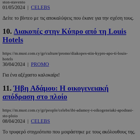
ston-stavento
01/05/2024
|
CELEBS
Δείτε το βίντεο με τις αποκαλύψεις που έκανε για την σχέση τους.
10.
Διακοπές στην Κύπρο από τη Louis
Hotels
https://m.must.com.cy/gr/culture/promo/diakopes-stin-kypro-apo-ti-louis-
hotels
30/04/2024
|
PROMO
Για ένα αξέχαστο καλοκαίρι!
11.
Ήβη Αδάμου: Η οικογενειακή
απόδραση στο πλοίο
https://m.must.com.cy/gr/people/celebs/ibi-adamoy-i-oikogeneiaki-apodrasi-
sto-ploio
08/04/2024
|
CELEBS
Το τρυφερό στιγμιότυπο που μοιράστηκε με τους ακόλουθους της.