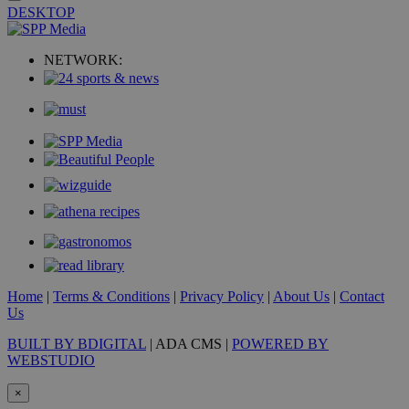
DESKTOP
VISITOR_PRIVACY_METADATA
5 μήνες 4
YouTube
NETWORK:
εβδομάδε
.youtube.com
Home
|
Terms & Conditions
|
Privacy Policy
|
About Us
|
Contact
Us
BUILT BY BDIGITAL
| ADA CMS |
POWERED BY
WEBSTUDIO
×