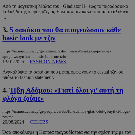
Από τη μαγευτική Μάλτα του «Gladiator II» έως το παραδοσιακό
Γαλαξίδι της σειράς «Άγιος Έρωτας», ανακαλύπτουμε τα αληθινά
...
3.
5 σακάκια που θα απογειώσουν κάθε
basic look με τζιν
https://m.must.com.cy/gr/fashion/fashion-news/5-sakakia-poy-tha-
apogeiwsoyn-kathe-basic-look-me-tzin
13/01/2025
|
FASHION NEWS
Ανακαλύψτε τα σακάκια που μεταμορφώνουν το casual τζιν σε
απόλυτο fashion statement.
4.
Ήβη Αδάμου: «Γιατί όλοι γι’ αυτή τη
φλόγα ζούμε»
https://m.must.com.cy/gr/people/celebs/ibi-adamoy-giati-oloi-gi-ayti-ti-floga-
zoyme
20/08/2024
|
CELEBS
Όσα αποκάλυψε η Κύπρια τραγουδίστρια για την σχέση της με τον