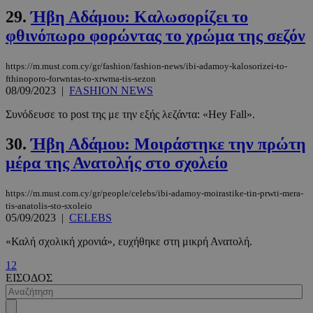
PHPSESSID
συνεδρί
PHP.net
m.must.com.cy
29.
Ήβη Αδάμου: Καλωσορίζει το
φθινόπωρο φορώντας το χρώμα της σεζόν
https://m.must.com.cy/gr/fashion/fashion-news/ibi-adamoy-kalosorizei-to-
fthinoporo-forwntas-to-xrwma-tis-sezon
08/09/2023
|
FASHION NEWS
Συνόδευσε το post της με την εξής λεζάντα: «Hey Fall».
30.
Ήβη Αδάμου: Μοιράστηκε την πρώτη
μέρα της Ανατολής στο σχολείο
https://m.must.com.cy/gr/people/celebs/ibi-adamoy-moirastike-tin-prwti-mera-
tis-anatolis-sto-sxoleio
05/09/2023
|
CELEBS
«Καλή σχολική χρονιά», ευχήθηκε στη μικρή Ανατολή.
1
2
ΕΙΣΟΔΟΣ