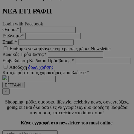
ΝΕΑ ΕΓΓΡΑΦΗ
LangCookie
www.must.com.cy
1 εβδομ
Login with Facebook
μέρ
Ονομα:*
Επώνυμο:*
CookieScriptConsent
4 εβδο
CookieScript
Email:*
2 μέ
www.must.com.cy
Επιθυμώ να λαμβάνω ενημερώσεις μέσω Newsletter
Κωδικός Πρόσβασης:*
Επιβεβαίωση Κωδικού Πρόσβασης:*
Αποδοχή
όρων χρήσης
Καταχωρήστε τους χαρακτήρες που βλέπετε*
_scc_session
.entelia-
19 λεπτ
adserver.com
δευτερό
ΕΓΓΡΑΦΗ
×
Shopping, µόδα, οµορφιά, lifestyle, celebrity news, συνεντεύξεις,
PHPSESSID
συνεδ
PHP.net
www.must.com.cy
going out και όλα όσα θες να γνωρίζεις, δυο φορές τη βδοµάδα
κοντά σου, κατευθείαν στο inbox σου!
Κάνε εγγραφή στο newsletter του must online.