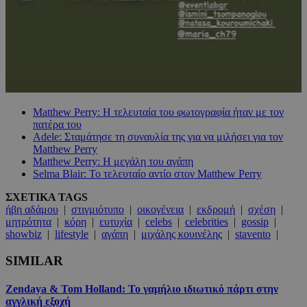
Matthew Perry: Η τελευταία του φωτογραφία ήταν με τον
πατέρα του
Adele: Σταμάτησε τη συναυλία της για να μιλήσει για τον
Matthew Perry
Matthew Perry: Η μεγάλη του αγάπη
Selma Blair: Το τελευταίο αντίο στον Matthew Perry
ΣΧΕΤΙΚΑ TAGS
ήβη αδάμου
|
στιγμιότυπο
|
οικογένεια
|
εκδρομή
|
σχέση
|
μητρότητα
|
κόρη
|
ευτυχία
|
celebs
|
celebrities
|
gossip
|
showbiz
|
lifestyle
|
αγάπη
|
μιχάλης κουινέλης
|
stavento
|
SIMILAR
Zendaya & Tom Holland: Το γαμήλιο ιδιωτικό πάρτι στην
αγγλική εξοχή