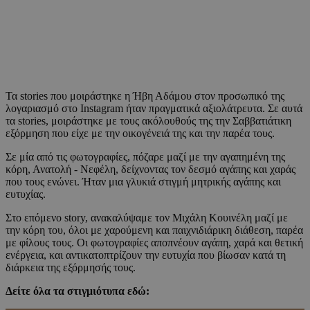
Τα stories που μοιράστηκε η Ήβη Αδάμου στον προσωπικό της
λογαριασμό στο Instagram ήταν πραγματικά αξιολάτρευτα. Σε αυτά
τα stories, μοιράστηκε με τους ακόλουθούς της την Σαββατιάτικη
εξόρμηση που είχε με την οικογένειά της και την παρέα τους.
Σε μία από τις φωτογραφίες, πόζαρε μαζί με την αγαπημένη της
κόρη, Ανατολή - Νεφέλη, δείχνοντας τον δεσμό αγάπης και χαράς
που τους ενώνει. Ήταν μια γλυκιά στιγμή μητρικής αγάπης και
ευτυχίας.
Στο επόμενο story, ανακαλύψαμε τον Μιχάλη Κουινέλη μαζί με
την κόρη του, όλοι με χαρούμενη και παιχνιδιάρικη διάθεση, παρέα
με φίλους τους. Οι φωτογραφίες αποπνέουν αγάπη, χαρά και θετική
ενέργεια, και αντικατοπτρίζουν την ευτυχία που βίωσαν κατά τη
διάρκεια της εξόρμησής τους.
Δείτε όλα τα στιγμιότυπα εδώ: