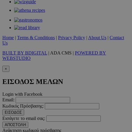
Τα απολύτως απαραίτητα cookies επιτρέπουν βασικές λειτουργ
χρήστη και τη διαχείριση λογαριασμού. Ο ιστότοπος δεν μπορε
απολύτως απαραίτητα cookies.
Προμηθευτής
/
Ονοματεπώνυμο
Λήξ
Πεδίο
Home
|
Terms & Conditions
|
Privacy Policy
|
About Us
|
Contact
PinToTopCookie
www.must.com.cy
12 ώ
Us
BUILT BY BDIGITAL
| ADA CMS |
POWERED BY
WEBSTUDIO
×
__cf_bm
29 λεπτ
Cloudflare Inc.
ΕΙΣΟΔΟΣ ΜΕΛΩΝ
δευτερό
.twitter.com
Login with Facebook
Google Privacy Polic
Email:
Κωδικός Πρόσβασης:
ΕΙΣΟΔΟΣ
__cf_bm
29 λεπτ
Cloudflare Inc.
Εισάγετε το email σας:
δευτερό
.pexels.com
ΑΠΟΣΤΟΛΗ
Ανάκτηση κωδικού πρόσβασης