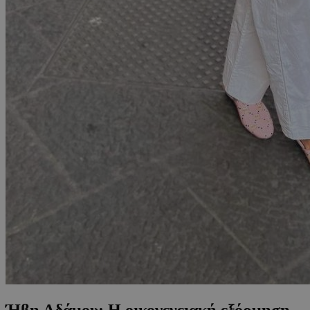
Ήβη Αδάμου: Η οικογενειακή εξόρμηση