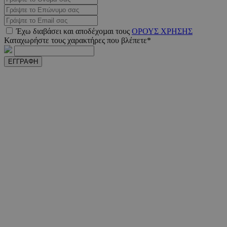
Έχω διαβάσει και αποδέχοµαι τους
ΟΡΟΥΣ ΧΡΗΣΗΣ
Καταχωρήστε τους χαρακτήρες που βλέπετε*
PHPSESSID
συνεδ
PHP.net
ΕΓΓΡΑΦΗ
m.must.com.cy
VISITOR_PRIVACY_METADATA
5 μήνε
YouTube
εβδομ
.youtube.com