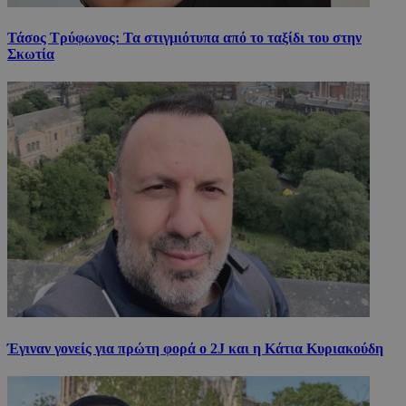
Τάσος Τρύφωνος: Τα στιγμιότυπα από το ταξίδι του στην
Σκωτία
Έγιναν γονείς για πρώτη φορά ο 2J και η Κάτια Κυριακούδη