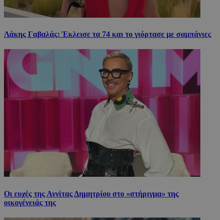
Λάκης Γαβαλάς: Έκλεισε τα 74 και το γιόρτασε με σαμπάνιες
Οι ευχές της Αννίτας Δημητρίου στο «στήριγμα» της
οικογένειάς της