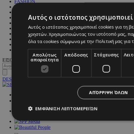
FASHION
PEOPLE
BEAUTY
Αυτός ο ιστότοπος χρησιμοποιεί 
COVER STORY
CULTURE
Αυτός ο ιστότοπος χρησιμοποιεί cookies για τη β
BLOGS
χρηστών. Χρησιμοποιώντας τον ιστότοπό μας, πα
MAGAZINE
WKND BY MUST
όλα τα cookies σύμφωνα με την Πολιτική μας για τ
ASTROLOGY
ΓΕΝΙΚΕΣ ΠΛΗΡΟΦΟΡΙΕΣ
Απολύτως
Απόδοσης
Στόχευσης
Λει
απαραίτητα
ΕΙΣΟΔΟΣ
DESKTOP
ΑΠΌΡΡΙΨΗ ΌΛΩΝ
NETWORK:
ΕΜΦΆΝΙΣΗ ΛΕΠΤΟΜΕΡΕΙΏΝ
Απολύτως απαραίτητα
Απόδοσης
Στόχευσης
Λ