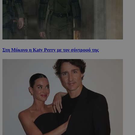
Στη Μύκονο η Katy Perry με τον σύντροφό της