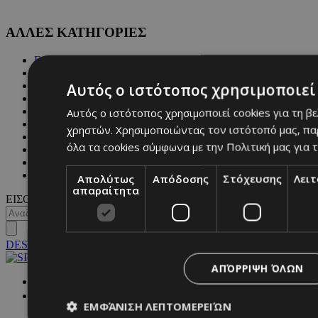
ΑΛΛΕΣ ΚΑΤΗΓΟΡΙΕΣ
FASHION
PEOPLE
BEAUTY
Αυτός ο ιστότοπος χρησιμοποιεί 
COVER STORY
CULTURE
Αυτός ο ιστότοπος χρησιμοποιεί cookies για τη β
BLOGS
χρηστών. Χρησιμοποιώντας τον ιστότοπό μας, πα
MAGAZINE
όλα τα cookies σύμφωνα με την Πολιτική μας για τ
WKND BY MUST
ASTROLOGY
ΓΕΝΙΚΕΣ ΠΛΗΡΟΦΟΡΙΕΣ
Απολύτως
Απόδοσης
Στόχευσης
Λει
απαραίτητα
ΕΙΣΟΔΟΣ
DESKTOP
ΑΠΌΡΡΙΨΗ ΌΛΩΝ
NETWORK:
ΕΜΦΆΝΙΣΗ ΛΕΠΤΟΜΕΡΕΙΏΝ