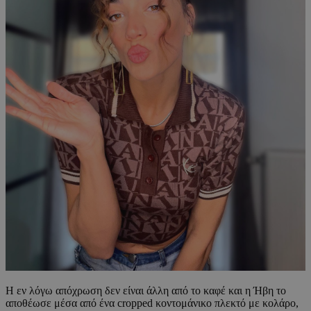
Η εν λόγω απόχρωση δεν είναι άλλη από το καφέ και η Ήβη το
αποθέωσε μέσα από ένα cropped κοντομάνικο πλεκτό με κολάρο,