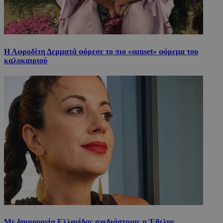
Η Αφροδίτη Δερματά φόρεσε το πιο «sunset» φόρεμα του
καλοκαιριού
Με δημιουργία Ελληνίδας σχεδιάστριας η Έβελυν