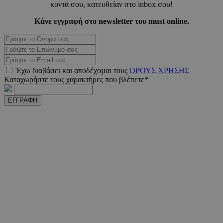
κοντά σου, κατευθείαν στο inbox σου!
Κάνε εγγραφή στο newsletter του must online.
Έχω διαβάσει και αποδέχοµαι τους
ΟΡΟΥΣ ΧΡΗΣΗΣ
Καταχωρήστε τους χαρακτήρες που βλέπετε*
PHPSESSID
συνεδ
PHP.net
ΕΓΓΡΑΦΗ
m.must.com.cy
VISITOR_PRIVACY_METADATA
5 μήνε
YouTube
εβδομ
.youtube.com