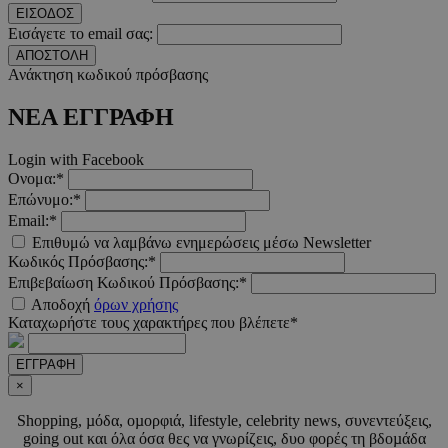
ΕΙΣΟΔΟΣ
__cf_bm
29 λεπτ
Cloudflare Inc.
δευτερό
.pexels.com
Εισάγετε το email σας:
ΑΠΟΣΤΟΛΗ
Ανάκτηση κωδικού πρόσβασης
ΝΕΑ ΕΓΓΡΑΦΗ
LangCookie
www.must.com.cy
1 εβδομ
μέρ
Login with Facebook
Ονομα:*
Επώνυμο:*
CookieScriptConsent
4 εβδο
CookieScript
2 μέ
www.must.com.cy
Email:*
Επιθυμώ να λαμβάνω ενημερώσεις μέσω Newsletter
Κωδικός Πρόσβασης:*
Επιβεβαίωση Κωδικού Πρόσβασης:*
Αποδοχή
όρων χρήσης
Καταχωρήστε τους χαρακτήρες που βλέπετε*
_scc_session
.entelia-
19 λεπτ
adserver.com
δευτερό
ΕΓΓΡΑΦΗ
×
PHPSESSID
συνεδ
PHP.net
Shopping, µόδα, οµορφιά, lifestyle, celebrity news, συνεντεύξεις,
www.must.com.cy
going out και όλα όσα θες να γνωρίζεις, δυο φορές τη βδοµάδα