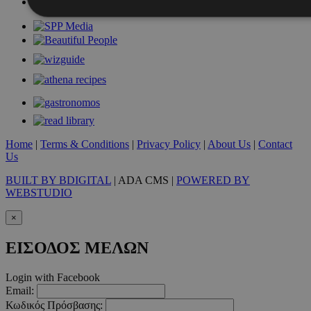
Απολύτως απαραίτητα
Απόδοσης
Στόχευσης
Λ
Τα απολύτως απαραίτητα cookies επιτρέπουν βασικές λειτουργ
χρήστη και τη διαχείριση λογαριασμού. Ο ιστότοπος δεν μπορε
απολύτως απαραίτητα cookies.
Προμηθευτής
/
Ονοματεπώνυμο
Λήξ
Πεδίο
Home
|
Terms & Conditions
|
Privacy Policy
|
About Us
|
Contact
PinToTopCookie
www.must.com.cy
12 ώ
Us
BUILT BY BDIGITAL
| ADA CMS |
POWERED BY
WEBSTUDIO
×
__cf_bm
29 λεπτ
Cloudflare Inc.
δευτερό
.twitter.com
ΕΙΣΟΔΟΣ ΜΕΛΩΝ
Google Privacy Polic
Login with Facebook
Email:
Κωδικός Πρόσβασης: