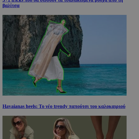
βαλίτσα
Havaianas heels: Το νέο trendy παπούτσι του καλοκαιριού