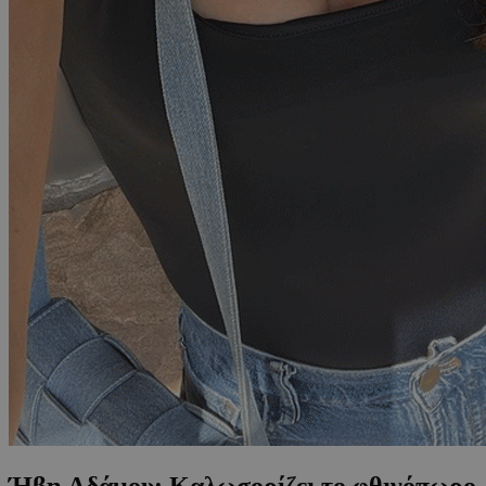
Ήβη Αδάμου: Καλωσορίζει το φθινόπωρο