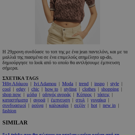
Η 29χρονη συνδύασε το τοπ της με ένα jean παντελόνι, και με τα
μαλλιά της πιασμένα σε ένα επιμελούς ατημέλητο up-do,
δημιούργησε το look από το οποίο θα αντλήσουμε έμπνευση
σήμερα.
ΣΧΕΤΙΚΑ TAGS
Ήβη Αδάμου
|
Ivi Adamou
|
Moda
|
trend
|
inspo
|
style
|
cool
|
edgy
|
chic
|
how to
|
styling
|
clothes
|
shopping
|
shop now
|
μόδα
|
οδηγός αγοράς
|
Κύπρος
|
τάσεις
|
καταστήματα
|
αγορά
|
έμπνευση
|
στυλ
|
γυναίκα
|
συνδυασμοί
|
ρούχα
|
καλοκαίρι
|
σεζόν
|
hot
|
new in
|
fashion
SIMILAR
5+1 tricks που θα σώσουν τα τσαλακωμένα ρούχα από τη