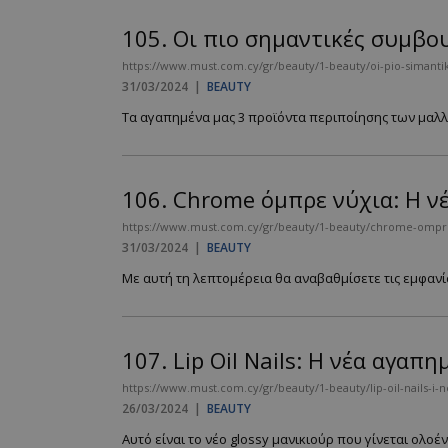
105.
Οι πιο σημαντικές συμβου
https://www.must.com.cy/gr/beauty/1-beauty/oi-pio-simant
__cf_bm
31/03/2024
|
BEAUTY
Τα αγαπημένα μας 3 προϊόντα περιποίησης των μαλλι
LangCookie
106.
Chrome όμπρε νύχια: H ν
CookieScriptConse
https://www.must.com.cy/gr/beauty/1-beauty/chrome-omp
31/03/2024
|
BEAUTY
Με αυτή τη λεπτομέρεια θα αναβαθμίσετε τις εμφανίσει
_scc_session
PHPSESSID
107.
Lip Oil Nails: Η νέα αγαπ
https://www.must.com.cy/gr/beauty/1-beauty/lip-oil-nails-i-n
26/03/2024
|
BEAUTY
Αυτό είναι το νέο glossy μανικιούρ που γίνεται ολοένα