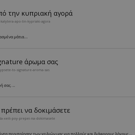
πό την κυπριακή αγορά
alytera-apo-tin-kypriaki-agora
σμένα μάτια....
gnature άρωμα σας
lypsete-to-signature-aroma-sas
 σας. ...
υ πρέπει να δοκιμάσετε
ta-xeili-poy-prepei-na-dokimasete
όντα περιποίησης των χειλιών μας για πολλούς και διάφορους λόγους....