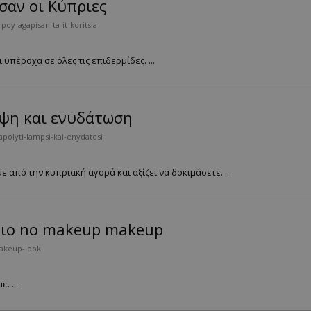
σαν οι Κύπριες
poy-agapisan-ta-it-koritsia
πέροχα σε όλες τις επιδερμίδες. ...
άμψη και ενυδάτωση
apolyti-lampsi-kai-enydatosi
 από την κυπριακή αγορά και αξίζει να δοκιμάσετε. ...
ειο no makeup makeup
akeup-look
 ...