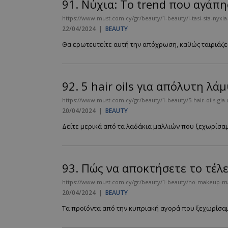
91.
Νύχια: To trend που αγάπη
https://www.must.com.cy/gr/beauty/1-beauty/i-tasi-sta-nyxia-
22/04/2024
|
BEAUTY
Θα ερωτευτείτε αυτή την απόχρωση, καθώς ταιριάζει υ
92.
5 hair oils για απόλυτη λ
https://www.must.com.cy/gr/beauty/1-beauty/5-hair-oils-gia-
20/04/2024
|
BEAUTY
Δείτε μερικά από τα λαδάκια μαλλιών που ξεχωρίσαμε
93.
Πώς να αποκτήσετε το τέλ
https://www.must.com.cy/gr/beauty/1-beauty/no-makeup-m
20/04/2024
|
BEAUTY
Τα προϊόντα από την κυπριακή αγορά που ξεχωρίσαμε.