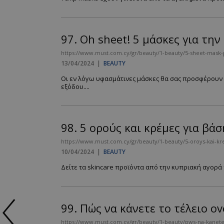
97.
Oh sheet! 5 μάσκες για τη
https://www.must.com.cy/gr/beauty/1-beauty/5-sheet-mask-gi
13/04/2024
|
BEAUTY
Oι εν λόγω υφασμάτινες μάσκες θα σας προσφέρουν β
εξόδου....
98.
5 ορούς και κρέμες για βάσ
https://www.must.com.cy/gr/beauty/1-beauty/5-oroys-kai-kre
10/04/2024
|
BEAUTY
Δείτε τα skincare προϊόντα από την κυπριακή αγορά π
99.
Πώς να κάνετε το τέλειο ov
https://www.must.com.cy/gr/beauty/1-beauty/pws-na-kanete-to