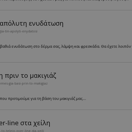
ν απόλυτη ενυδάτωση
a-tin-apolyti-enydatosi
αθιά ενυδάτωση στο δέρμα σας, λάμψη και φρεσκάδα. Θα έχετε λοιπόν τη
η πριν το μακιγιάζ
mes-gia-basi-prin-to-makigiaz
ου προτιμούμε για τη βάση του μακιγιάζ μας....
er-line στα χείλη
-teleio-over-line-sta-xeili