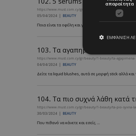
102.
5 serums με βιταμίνη C 
απαραίτητα
https://www.must.com.cy/gr/beauty/1-beauty/5-serums-me-
05/04/2024
|
BEAUTY
Ποια είναι τα οφέλη και γιατί πρέπει να εντάξετε το 
ΕΜΦΆΝΙΣΗ Λ
103.
Tα αγαπημένα μας blushe
https://www.must.com.cy/gr/beauty/1-beauty/ta-agapimena-m
04/04/2024
|
BEAUTY
Απολύτω
Δείτε τα liquid blushes, αυτά σε μορφή stick αλλά κα
Τα απολύτως απαραίτ
διαχείριση λογαρια
Ονοματεπώνυμο
104.
Τα πιο συχνά λάθη κατά 
PinToTopCookie
https://www.must.com.cy/gr/beauty/1-beauty/ta-pio-syxna-lat
30/03/2024
|
BEAUTY
Που πιθανό να κάνετε και εσείς. ...
__cf_bm