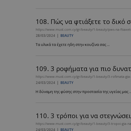
PHPSESSID
108.
Πώς να φτιάξετε το δικό σ
https://www.must.com.cy/gr/beauty/1-beauty/pws-na-ftiaxet
28/03/2024
|
BEAUTY
Τα υλικά τα έχετε ηδη στην κουζίνα σας ...
VISITOR_PRIVACY
109.
3 ροφήματα για πιο δυνα
https://www.must.com.cy/gr/beauty/1-beauty/3-rofimata-gia-
24/03/2024
|
BEAUTY
Η δύναμη της φύσης στην προστασία της υγείας μας ..
takeOverCookie
110.
3 τρόποι για να στεγνώσε
AdSphere-GDPR
https://www.must.com.cy/gr/beauty/1-beauty/3-tropoi-gia-n
24/03/2024
|
BEAUTY