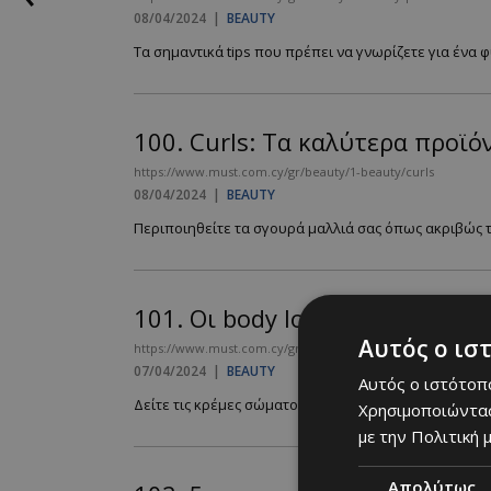
08/04/2024
|
BEAUTY
Τα σημαντικά tips που πρέπει να γνωρίζετε για ένα φ
100.
Curls: Tα καλύτερα προϊό
https://www.must.com.cy/gr/beauty/1-beauty/curls
08/04/2024
|
BEAUTY
Περιποιηθείτε τα σγουρά μαλλιά σας όπως ακριβώς το
101.
Οι body lotions που μυρί
Αυτός ο ισ
https://www.must.com.cy/gr/beauty/1-beauty/oi-body-lotion
07/04/2024
|
BEAUTY
Αυτός ο ιστότοπο
Δείτε τις κρέμες σώματος που ξεχωρίσαμε από την κυ
Χρησιμοποιώντας
με την Πολιτική μ
Απολύτως