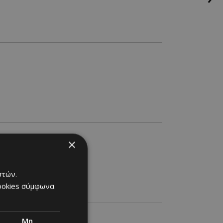
×
στών.
cookies σύμφωνα
Μη