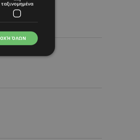
ταξινομημένα
ΟΧΉ ΌΛΩΝ
νομημένα
στη και τη
τητα cookies.
apping δηλαδή να
ημέρα στον χρήστη
ιες όπως είναι το
up και push down
ι για τη διάκριση
Αυτό είναι