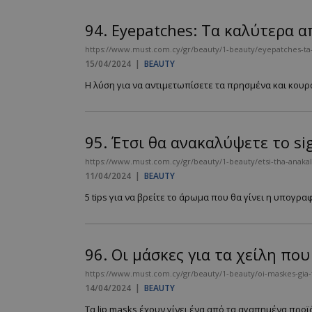
94.
Eyepatches: Tα καλύτερα α
https://www.must.com.cy/gr/beauty/1-beauty/eyepatches-ta-k
15/04/2024
|
BEAUTY
Η λύση για να αντιμετωπίσετε τα πρησμένα και κουρα
95.
Έτσι θα ανακαλύψετε το si
https://www.must.com.cy/gr/beauty/1-beauty/etsi-tha-anaka
11/04/2024
|
BEAUTY
5 tips για να βρείτε το άρωμα που θα γίνει η υπογραφή
96.
Οι μάσκες για τα χείλη πο
https://www.must.com.cy/gr/beauty/1-beauty/oi-maskes-gia-
14/04/2024
|
BEAUTY
Τα lip masks έχουν γίνει ένα από τα αγαπημένα προϊ