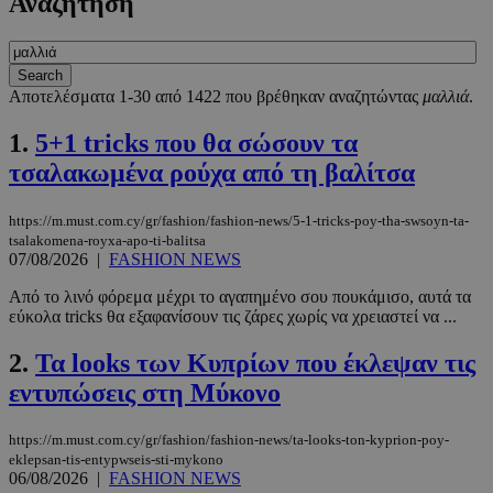
Αναζήτηση
Αποτελέσματα 1-30 από 1422 που βρέθηκαν αναζητώντας
μαλλιά
.
1.
5+1 tricks που θα σώσουν τα
τσαλακωμένα ρούχα από τη βαλίτσα
https://m.must.com.cy/gr/fashion/fashion-news/5-1-tricks-poy-tha-swsoyn-ta-
tsalakomena-royxa-apo-ti-balitsa
07/08/2026
|
FASHION NEWS
Από το λινό φόρεμα μέχρι το αγαπημένο σου πουκάμισο, αυτά τα
εύκολα tricks θα εξαφανίσουν τις ζάρες χωρίς να χρειαστεί να ...
2.
Τα looks των Κυπρίων που έκλεψαν τις
εντυπώσεις στη Μύκονο
https://m.must.com.cy/gr/fashion/fashion-news/ta-looks-ton-kyprion-poy-
eklepsan-tis-entypwseis-sti-mykono
06/08/2026
|
FASHION NEWS