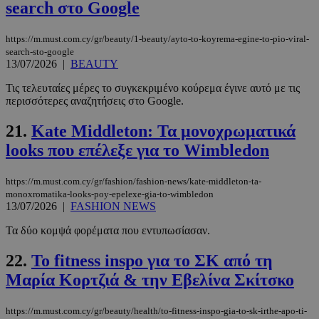
search στο Google
https://m.must.com.cy/gr/beauty/1-beauty/ayto-to-koyrema-egine-to-pio-viral-
search-sto-google
13/07/2026
|
BEAUTY
Τις τελευταίες μέρες το συγκεκριμένο κούρεμα έγινε αυτό με τις
περισσότερες αναζητήσεις στο Google.
__cf_bm
29 λεπτά 5
Cloudflare Inc.
δευτερόλε
.twitter.com
21.
Kate Middleton: Τα μονοχρωματικά
looks που επέλεξε για το Wimbledon
Google
Privacy Policy
https://m.must.com.cy/gr/fashion/fashion-news/kate-middleton-ta-
monoxromatika-looks-poy-epelexe-gia-to-wimbledon
13/07/2026
|
FASHION NEWS
Τα δύο κομψά φορέματα που εντυπωσίασαν.
22.
Το fitness inspo για το ΣΚ από τη
__cf_bm
29 λεπτά 5
Cloudflare Inc.
δευτερόλε
.pexels.com
Μαρία Κορτζιά & την Εβελίνα Σκίτσκο
https://m.must.com.cy/gr/beauty/health/to-fitness-inspo-gia-to-sk-irthe-apo-ti-