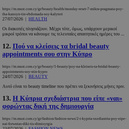
https://m.must.com.cy/gr/beauty/health/monday-reset-7-mikra-pragmata-poy-
tha-kanoyn-tin-ebdomada-soy-kalyteri
27/07/2026
|
HEALTH
Οι διακοπές πλησιάζουν. Μέχρι τότε, όμως, υπάρχουν μερικοί
μικροί τρόποι να κάνουμε τις τελευταίες απαιτητικές ημέρες του ...
12.
Πού να κλείσεις τα bridal beauty
appointments σου στην Κύπρο
https://m.must.com.cy/gr/beauty/1-beauty/poy-na-kleiseis-ta-bridal-beauty-
appointments-soy-stin-kypro
24/07/2026
|
BEAUTY
Αυτό είναι το beauty timeline που πρέπει να ξεκινήσεις μήνες πριν.
13.
Η Κύπρια σχεδιάστρια που είπε «ναι»
φορώντας δική της δημιουργία
https://m.must.com.cy/gr/fashion/fashion-news/2-i-kypria-sxediastria-poy-eipe-
nai-forwntas-diki-tis-dimioyrgia
23/07/2026
|
FASHION NEWS