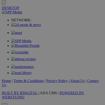
DESKTOP
NETWORK:
takeOverCookie
www.must.com.cy
1 μέρα
Home
|
Terms & Conditions
|
Privacy Policy
|
About Us
|
Contact
Us
BUILT BY BDIGITAL
| ADA CMS |
POWERED BY
WEBSTUDIO