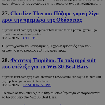
πως «είναι ο τύπος γυναίκας για τον οποίο οι άνδρες παλαιότερα ...
27.
Charlize Theron: Πόζαρε γυμνή λίγο
πριν την πρεμιέρα της Οδύσσειας
https://m.must.com.cy/gr/people/celebs/charlize-theron-pozare-gymni-ligo-
prin-tin-premiera-tis-odysseias
08/07/2026
|
CELEBS
Η φωτογραφία που ανάρτησε η 50χρονη ηθοποιός λίγο πριν
περπατήσει το κόκκινο χαλί της πρεμιέρας.
PHPSESSID
συνεδρί
PHP.net
m.must.com.cy
28.
Φωτεινή Τσιρίδου: Το τολμηρό suit
που επέλεξε για τα Wiz 30 Best Bars
https://m.must.com.cy/gr/fashion/fashion-news/foteini-tsiridoy-to-tolmiro-suit-
poy-epelexe-gia-ta-wiz-30-best-bars
08/07/2026
|
FASHION NEWS
Το σύνολο που επέλεξε η Κύπρια βουλεύτρια για να παρουσιάσει
το 6ο βραβείο στα Wiz 30 Best Bars.