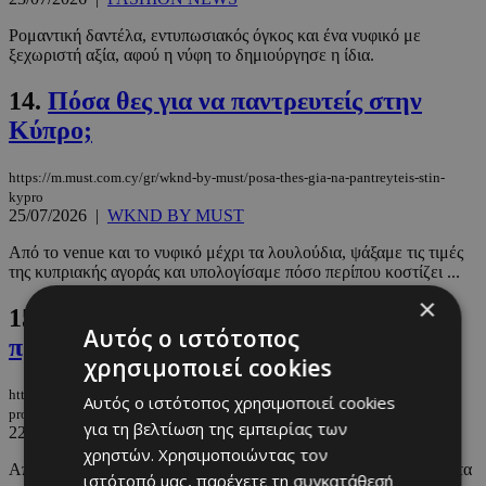
Ρομαντική δαντέλα, εντυπωσιακός όγκος και ένα νυφικό με
ξεχωριστή αξία, αφού η νύφη το δημιούργησε η ίδια.
14.
Πόσα θες για να παντρευτείς στην
Κύπρο;
https://m.must.com.cy/gr/wknd-by-must/posa-thes-gia-na-pantreyteis-stin-
kypro
25/07/2026
|
WKND BY MUST
Από το venue και το νυφικό μέχρι τα λουλούδια, ψάξαμε τις τιμές
της κυπριακής αγοράς και υπολογίσαμε πόσο περίπου κοστίζει ...
×
15.
H λίστα με όλα όσα πρέπει να
Αυτός ο ιστότοπος
προμηθευτείς πριν τις διακοπές
χρησιμοποιεί cookies
https://m.must.com.cy/gr/beauty/1-beauty/h-lista-me-ola-osa-prepei-na-
Αυτός ο ιστότοπος χρησιμοποιεί cookies
promitheyteis-prin-tis-diakopes
για τη βελτίωση της εμπειρίας των
22/07/2026
|
BEAUTY
χρηστών. Χρησιμοποιώντας τον
Από προϊόντα ομορφιάς μέχρι fashion essentials, φτιάξαμε τη λίστα
ιστότοπό μας, παρέχετε τη συγκατάθεσή