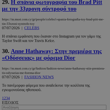
29.
Η σπάνια φωτογραφία του Brad Pitt
με την 33χρονη σύντροφό του
https://m.must.com.cy/gr/people/celebs/i-spania-fotografia-toy-brad-pitt-me-
tin-33xroni-syntrofo-toy
07/07/2026
|
CELEBS
Η σπάνια εμφάνιση που έκαναν στο Instagram για τον γάμο της
Taylor Swift και τον Travis Kelce.
30.
Anne Hathaway: Στην πρεμιέρα της
«Οδύσσειας» με φόρεμα Dior
https://m.must.com.cy/gr/fashion/fashion-news/anne-hathaway-stin-premiera-
VISITOR_PRIVACY_METADATA
5 μήνες 4
YouTube
tis-odysseias-me-forema-dior
εβδομάδε
.youtube.com
07/07/2026
|
FASHION NEWS
Το πανέμορφο φόρεμα που αναδείκνυε την κοιλίτσα της
εγκυμονούσας ηθοποιού.
1
2
3
4
ΕΙΣΟΔΟΣ