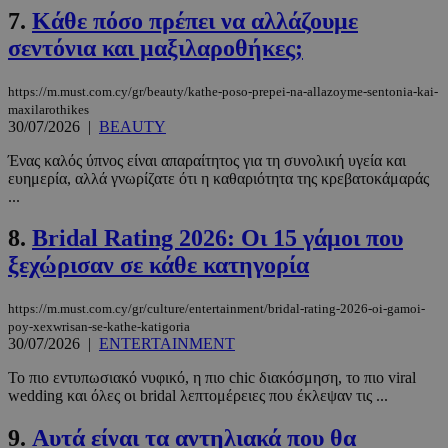
7.
Κάθε πόσο πρέπει να αλλάζουμε
σεντόνια και μαξιλαροθήκες;
https://m.must.com.cy/gr/beauty/kathe-poso-prepei-na-allazoyme-sentonia-kai-
maxilarothikes
30/07/2026
|
BEAUTY
Ένας καλός ύπνος είναι απαραίτητος για τη συνολική υγεία και
ευημερία, αλλά γνωρίζατε ότι η καθαριότητα της κρεβατοκάμαράς
...
8.
Bridal Rating 2026: Οι 15 γάμοι που
ξεχώρισαν σε κάθε κατηγορία
https://m.must.com.cy/gr/culture/entertainment/bridal-rating-2026-oi-gamoi-
poy-xexwrisan-se-kathe-katigoria
30/07/2026
|
ENTERTAINMENT
Το πιο εντυπωσιακό νυφικό, η πιο chic διακόσμηση, το πιο viral
wedding και όλες οι bridal λεπτομέρειες που έκλεψαν τις ...
9.
Αυτά είναι τα αντηλιακά που θα