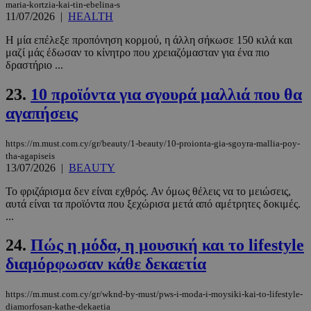
maria-kortzia-kai-tin-ebelina-s
11/07/2026
|
HEALTH
Η μία επέλεξε προπόνηση κορμού, η άλλη σήκωσε 150 κιλά και
μαζί μάς έδωσαν το κίνητρο που χρειαζόμασταν για ένα πιο
δραστήριο ...
23.
10 προϊόντα για σγουρά μαλλιά που θα
LangCookie
www.must.com.cy
1 εβδομάδα
αγαπήσεις
μέρες
https://m.must.com.cy/gr/beauty/1-beauty/10-proionta-gia-sgoyra-mallia-poy-
tha-agapiseis
13/07/2026
|
BEAUTY
CookieScriptConsent
4 εβδομάδ
CookieScript
2 μέρες
www.must.com.cy
Το φριζάρισμα δεν είναι εχθρός. Αν όμως θέλεις να το μειώσεις,
αυτά είναι τα προϊόντα που ξεχώρισα μετά από αμέτρητες δοκιμές.
...
24.
Πώς η μόδα, η μουσική και το lifestyle
διαμόρφωσαν κάθε δεκαετία
https://m.must.com.cy/gr/wknd-by-must/pws-i-moda-i-moysiki-kai-to-lifestyle-
diamorfosan-kathe-dekaetia