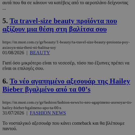
αυτά που θα σε κάνουν να κατέβεις από το αεροπλάνο δείχνοντας
...
5.
Τα travel-size beauty προϊόντα που
αξίζουν μια θέση στη βαλίτσα σου
https://m.must.com.cy/gr/beauty/1-beauty/ta-travel-size-beauty-proionta-poy-
axizoyn-mia-thesi-sti-balitsa-soy
01/08/2026
|
BEAUTY
Γιατί όσο μικρότερο είναι το νεσεσέρ, τόσο πιο έξυπνες πρέπει να
είναι οι επιλογές σου.
6.
Το νέο αγαπημένο αξεσουάρ της Hailey
Bieber βγαλμένο από τα 00’s
https://m.must.com.cy/gr/fashion/fashion-news/to-neo-agapimeno-axesoyar-tis-
hailey-bieber-bgalmeno-apo-ta-00-s
31/07/2026
|
FASHION NEWS
Το νοσταλγικό αξεσουάρ που κάνει comeback και θα βλέπουμε
παντού.