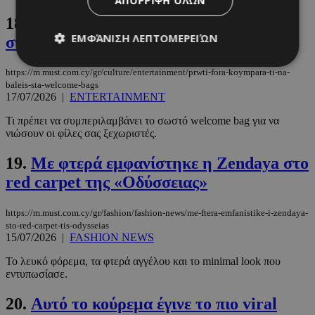
ΑΠΌΡΡΙΨΗ ΌΛΩΝ
18.
Πρώτη φορά κουμπάρα; Τι να βάλεις
ΕΜΦΆΝΙΣΗ ΛΕΠΤΟΜΕΡΕΙΏΝ
στα welcome bags
https://m.must.com.cy/gr/culture/entertainment/prwti-fora-koympara-ti-na-
baleis-sta-welcome-bags
Απολύτως απαραίτητα
Απόδοσης
17/07/2026
|
ENTERTAINMENT
Στόχευσης
Λειτουργικότητας
Τι πρέπει να συμπεριλαμβάνει το σωστό welcome bag για να
νιώσουν οι φίλες σας ξεχωριστές.
Μη ταξινομημένα
19.
Με φτερά εμφανίστηκε η Zendaya στο
Τα απολύτως απαραίτητα cookies επιτρέπουν
βασικές λειτουργίες του ιστότοπου, όπως τη
red carpet της «Οδύσσειας»
σύνδεση χρήστη και τη διαχείριση λογαριασμού.
Ο ιστότοπος δεν μπορεί να χρησιμοποιηθεί σωστά
χωρίς τα απολύτως απαραίτητα cookies.
https://m.must.com.cy/gr/fashion/fashion-news/me-ftera-emfanistike-i-zendaya-
sto-red-carpet-tis-odysseias
Προμηθευτής
/
Ονοματεπώνυμο
Λήξη
15/07/2026
|
FASHION NEWS
Πεδίο
PinToTopCookie
www.must.com.cy
12 ώρες
Το λευκό φόρεμα, τα φτερά αγγέλου και το minimal look που
εντυπωσίασε.
20.
Αυτό το κούρεμα έγινε το πιο viral