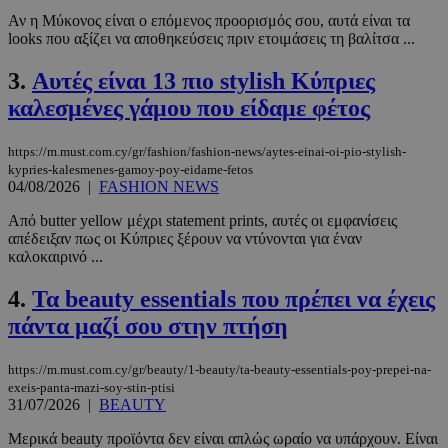
Αν η Μύκονος είναι ο επόμενος προορισμός σου, αυτά είναι τα
looks που αξίζει να αποθηκεύσεις πριν ετοιμάσεις τη βαλίτσα ...
3.
Αυτές είναι 13 πιο stylish Κύπριες
καλεσμένες γάμου που είδαμε φέτος
https://m.must.com.cy/gr/fashion/fashion-news/aytes-einai-oi-pio-stylish-
kypries-kalesmenes-gamoy-poy-eidame-fetos
04/08/2026
|
FASHION NEWS
Από butter yellow μέχρι statement prints, αυτές οι εμφανίσεις
απέδειξαν πως οι Κύπριες ξέρουν να ντύνονται για έναν
καλοκαιρινό ...
4.
Τα beauty essentials που πρέπει να έχεις
πάντα μαζί σου στην πτήση
https://m.must.com.cy/gr/beauty/1-beauty/ta-beauty-essentials-poy-prepei-na-
exeis-panta-mazi-soy-stin-ptisi
31/07/2026
|
BEAUTY
Μερικά beauty προϊόντα δεν είναι απλώς ωραίο να υπάρχουν. Είναι