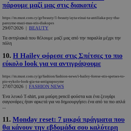
πάρουμε μαζί μας στις διακοπές
https://m.must.com.cy/gr/beauty/1-beauty/ayta-einai-ta-antiliaka-poy-tha-
paroyme-mazi-mas-stis-diakopes
29/07/2026
|
BEAUTY
Τα αντηλιακά που θέλουμε μαζί μας από την παραλία μέχρι την
πόλη
10.
Η Hailey φόρεσε στις Σπέτσες το πιο
εύκολο look για να αντιγράψουμε
https://m.must.com.cy/gr/fashion/fashion-news/i-hailey-forese-stis-spetses-to-
pio-eykolo-look-gia-na-antigrapsoyme
27/07/2026
|
FASHION NEWS
Ένα λευκό T-shirt, μια μαύρη pencil φούστα και ένα ζευγάρι
σαγιονάρες ήταν αρκετά για να δημιουργήσει ένα από τα πιο απλά
...
11.
Monday reset: 7 μικρά πράγματα που
θα κάνουν την εβδομάδα σου καλύτερη