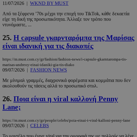
11/07/2026
|
WKND BY MUST
Από τα ξέφρενα ’70s μέχρι την εποχή του TikTok, κάθε δεκαετία
_scc_session
.entelia-
19 λεπτά 5
είχε τη δική της προσωπικότητα. Άλλαξε τον τρόπο που
adserver.com
δευτερόλε
ντυνόμαστε, ...
25.
Η capsule γκαρνταρόμπα της Μαρίσας
είναι ιδανική για τις διακοπές
PHPSESSID
συνεδρί
PHP.net
www.must.com.cy
https://m.must.com.cy/gr/fashion/fashion-news/i-capsule-gkarntarompa-tis-
marisas-andreoy-einai-idaniki-gia-tis-diako
09/07/2026
|
FASHION NEWS
Με μίνιμαλ γραμμές, διαχρονικά φορέματα και κομμάτια που δεν
ακολουθούν τις τάσεις αλλά το προσωπικό στυλ.
26.
Ποια είναι η viral καλλονή Penny
Lane;
https://m.must.com.cy/gr/people/celebs/poia-einai-i-viral-kalloni-penny-lane
09/07/2026
|
CELEBS
Το μοντέλο που έγινε viral για την ομορφιά της με πολλούς να λένε