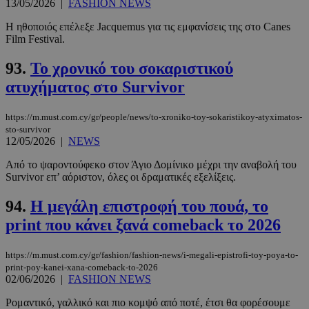
13/05/2026
|
FASHION NEWS
Η ηθοποιός επέλεξε Jacquemus για τις εμφανίσεις της στο Canes
Film Festival.
93.
Το χρονικό του σοκαριστικού
ατυχήματος στο Survivor
https://m.must.com.cy/gr/people/news/to-xroniko-toy-sokaristikoy-atyximatos-
sto-survivor
12/05/2026
|
NEWS
Από το ψαροντούφεκο στον Άγιο Δομίνικο μέχρι την αναβολή του
Survivor επ’ αόριστον, όλες οι δραματικές εξελίξεις.
94.
Η μεγάλη επιστροφή του πουά, το
print που κάνει ξανά comeback το 2026
https://m.must.com.cy/gr/fashion/fashion-news/i-megali-epistrofi-toy-poya-to-
print-poy-kanei-xana-comeback-to-2026
02/06/2026
|
FASHION NEWS
Ρομαντικό, γαλλικό και πιο κομψό από ποτέ, έτσι θα φορέσουμε