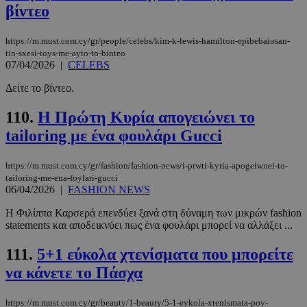
Τα απολύτως απαραίτητα cookies επιτρέπουν
βίντεο
βασικές λειτουργίες του ιστότοπου, όπως τη
σύνδεση χρήστη και τη διαχείριση λογαριασμού.
Ο ιστότοπος δεν μπορεί να χρησιμοποιηθεί σωστά
https://m.must.com.cy/gr/people/celebs/kim-k-lewis-hamilton-epibebaiosan-
χωρίς τα απολύτως απαραίτητα cookies.
tin-sxesi-toys-me-ayto-to-binteo
07/04/2026
|
CELEBS
Προμηθευτής
/
Ονοματεπώνυμο
Λήξη
Πεδίο
Δείτε το βίντεο.
PinToTopCookie
www.must.com.cy
12 ώρες
110.
Η Πρώτη Κυρία απογειώνει το
tailoring με ένα φουλάρι Gucci
https://m.must.com.cy/gr/fashion/fashion-news/i-prwti-kyria-apogeiwnei-to-
tailoring-me-ena-foylari-gucci
06/04/2026
|
FASHION NEWS
Η Φιλίππα Καρσερά επενδύει ξανά στη δύναμη των μικρών fashion
statements και αποδεικνύει πως ένα φουλάρι μπορεί να αλλάξει ...
111.
5+1 εύκολα χτενίσματα που μπορείτε
__cf_bm
29 λεπτά 5
Cloudflare Inc.
δευτερόλε
.twitter.com
να κάνετε το Πάσχα
https://m.must.com.cy/gr/beauty/1-beauty/5-1-eykola-xtenismata-poy-
Google