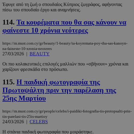
Έφυγε από τη ζωή ο σπουδαίος Κύπριος ζωγράφος, αφήνοντας
CookieScriptConsent
4 εβδομάδ
CookieScript
πίσω του σπουδαίο έργο και αναμνήσεις.
2 μέρες
www.must.com.cy
114.
Τα κουρέματα που θα σας κάνουν να
φαίνεστε 10 χρόνια νεότερες
https://m.must.com.cy/gr/beauty/1-beauty/ta-koyremata-poy-tha-sas-kanoyn-
na-faineste-10-xronia-neoteres
27/03/2026
|
BEAUTY
Οι πιο κολακευτικές επιλογές μαλλιών που «σβήνουν» χρόνια και
χαρίζουν φρεσκάδα στο πρόσωπο.
115.
Η παιδική φωτογραφία της
_scc_session
.entelia-
19 λεπτά 5
adserver.com
δευτερόλε
Πρωτοψάλτη πριν την παρέλαση της
25ης Μαρτίου
https://m.must.com.cy/gr/people/celebs/i-paidiki-fotografia-tis-protopsalti-prin-
tin-parelasi-tis-25is-martioy
PHPSESSID
συνεδρί
PHP.net
24/03/2026
|
CELEBS
www.must.com.cy
Η σπάνια παιδική φωτογραφία που μοιράστηκε.