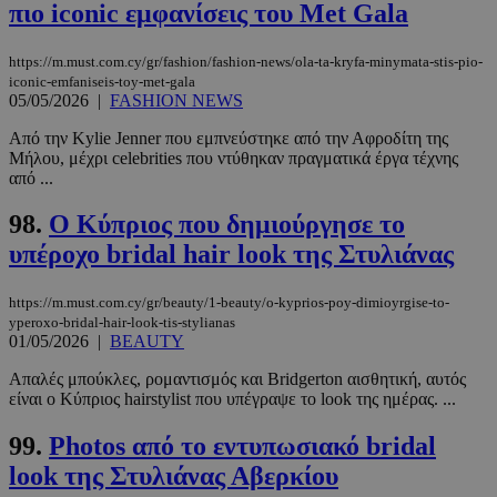
πιο iconic εμφανίσεις του Met Gala
https://m.must.com.cy/gr/fashion/fashion-news/ola-ta-kryfa-minymata-stis-pio-
iconic-emfaniseis-toy-met-gala
05/05/2026
|
FASHION NEWS
Από την Kylie Jenner που εμπνεύστηκε από την Αφροδίτη της
Μήλου, μέχρι celebrities που ντύθηκαν πραγματικά έργα τέχνης
από ...
98.
Ο Κύπριος που δημιούργησε το
υπέροχο bridal hair look της Στυλιάνας
https://m.must.com.cy/gr/beauty/1-beauty/o-kyprios-poy-dimioyrgise-to-
yperoxo-bridal-hair-look-tis-stylianas
01/05/2026
|
BEAUTY
Απαλές μπούκλες, ρομαντισμός και Bridgerton αισθητική, αυτός
είναι ο Κύπριος hairstylist που υπέγραψε το look της ημέρας. ...
99.
Photos από το εντυπωσιακό bridal
look της Στυλιάνας Αβερκίου