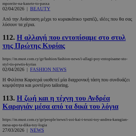
mporeite-na-kanete-to-pasxa
Privacy Policy
02/04/2026
|
BEAUTY
Από την Ανάσταση μέχρι το κυριακάτικο τραπέζι, ιδέες που θα σας
λύσουν τα χέρια.
112.
Η αλλαγή που εντοπίσαμε στο στυλ
της Πρώτης Κυρίας
__cf_bm
29 λεπτά 5
Cloudflare Inc.
δευτερόλε
.pexels.com
https://m.must.com.cy/gr/fashion/fashion-news/i-allagi-poy-entopisame-sto-
styl-tis-prwtis-kyrias
02/04/2026
|
FASHION NEWS
Η Φιλίππα Καρσερά υιοθετεί μία διαχρονική τάση που συνδυάζει
κομψότητα και μοντέρνο tailoring.
113.
Η ζωή και η τέχνη του Ανδρέα
Καραγιάν μέσα από τα δικά του λόγια
LangCookie
www.must.com.cy
1 εβδομάδα
μέρες
https://m.must.com.cy/gr/people/news/i-zoi-kai-i-texni-toy-andrea-karagian-
mesa-apo-ta-dika-toy-logia
27/03/2026
|
NEWS