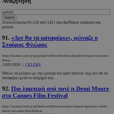
Αναζήτηση
Αποτελέσματα 91-120 από 1421 που βρέθηκαν αναζητώντας
μαλλιά
.
91.
«Δεν θα τα καταφέρω», φώναζε ο
Σταύρος Φλώρος
https://m.must.com.cy/gr/people/celebs/den-tha-ta-katafero-fwnaze-o-stayros-
flwros
13/05/2026
|
CELEBS
Ήθελε να μιλήσει με την μητέρα του γιατί πίστευε πως δεν θα τα
καταφέρει μετά το ατύχημά του.
92.
Πιο λαμπερή από ποτέ η Demi Moore
στο Cannes Film Festival
https://m.must.com.cy/gr/fashion/fashion-news/pio-lamperi-apo-pote-i-demi-
moore-sto-canes-film-festival