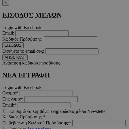
×
takeOverCookie
www.must.com.cy
1 μέρα
ΕΙΣΟΔΟΣ ΜΕΛΩΝ
Login with Facebook
Email:
Κωδικός Πρόσβασης:
ΕΙΣΟΔΟΣ
Εισάγετε το email σας:
ΑΠΟΣΤΟΛΗ
Ανάκτηση κωδικού πρόσβασης
AdSphere-GDPR
delivery.ad-
1 χρόνος
ΝΕΑ ΕΓΓΡΑΦΗ
sphere.eu
Login with Facebook
Ονομα:*
Επώνυμο:*
Email:*
Επιθυμώ να λαμβάνω ενημερώσεις μέσω Newsletter
Κωδικός Πρόσβασης:*
Επιβεβαίωση Κωδικού Πρόσβασης:*