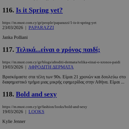
116.
Is it Spring yet?
https://m.must.com.cy/gr/people/paparazzi/1-is-it-spring-yet
23/03/2026
|
PAPARAZZI
Janka Polliani
117.
Τελικά...είναι ο χρόνος παιδί;
https://m.must.com.cy/gr/blogs/afroditi-dermata/telika-einai-o-xronos-paidi
19/03/2026
|
ΑΦΡΟΔΙΤΗ ΔΕΡΜΑΤΑ
Βρισκόμαστε στα τέλη των 90s. Είμαι 21 χρονών και δουλεύω στο
διαφημιστικό τμήμα μιας μικρής εφημερίδας στην Αθήνα. Είμαι ...
118.
Bold and sexy
https://m.must.com.cy/gr/fashion/looks/bold-and-sexy
19/03/2026
|
LOOKS
Kylie Jenner