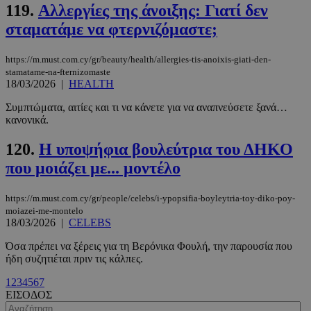
119.
Αλλεργίες της άνοιξης: Γιατί δεν
PHPSESSID
συνεδρί
PHP.net
m.must.com.cy
σταματάμε να φτερνιζόμαστε;
https://m.must.com.cy/gr/beauty/health/allergies-tis-anoixis-giati-den-
stamatame-na-fternizomaste
18/03/2026
|
HEALTH
Συμπτώματα, αιτίες και τι να κάνετε για να αναπνεύσετε ξανά…
κανονικά.
120.
Η υποψήφια βουλεύτρια του ΔΗΚΟ
που μοιάζει με... μοντέλο
https://m.must.com.cy/gr/people/celebs/i-ypopsifia-boyleytria-toy-diko-poy-
moiazei-me-montelo
18/03/2026
|
CELEBS
Όσα πρέπει να ξέρεις για τη Βερόνικα Φουλή, την παρουσία που
ήδη συζητιέται πριν τις κάλπες.
1
2
3
4
5
6
7
ΕΙΣΟΔΟΣ