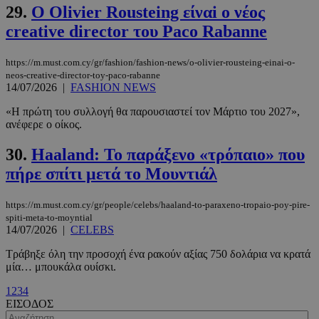
29.
Ο Olivier Rousteing είναi o νέος
PHPSESSID
συνεδρί
PHP.net
m.must.com.cy
creative director του Paco Rabanne
https://m.must.com.cy/gr/fashion/fashion-news/o-olivier-rousteing-einai-o-
neos-creative-director-toy-paco-rabanne
14/07/2026
|
FASHION NEWS
«Η πρώτη του συλλογή θα παρουσιαστεί τον Μάρτιο του 2027»,
ανέφερε ο οίκος.
30.
Haaland: Το παράξενο «τρόπαιο» που
πήρε σπίτι μετά το Μουντιάλ
https://m.must.com.cy/gr/people/celebs/haaland-to-paraxeno-tropaio-poy-pire-
spiti-meta-to-moyntial
14/07/2026
|
CELEBS
Τράβηξε όλη την προσοχή ένα ρακούν αξίας 750 δολάρια να κρατά
μία… μπουκάλα ουίσκι.
1
2
3
4
ΕΙΣΟΔΟΣ