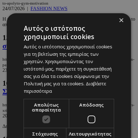
to-apolyto-gym-motivation
24/07/2026
|
FASHION NEWS
×
Η παρουσιάστρια πόζαρε με ένα ιδιαίτερο μπικίνι και μάς έδωσε το
απαραίτητο summer fitness inspo.
Αυτός ο ιστότοπος
χρησιμοποιεί cookies
15.
Η Heidi Klum ποζάρει γυμνόστηθη
στην παραλία… ξανά
Αυτός ο ιστότοπος χρησιμοποιεί cookies
για τη βελτίωση της εμπειρίας των
https://m.must.com.cy/gr/people/celebs/i-heidi-klum-pozarei-gymnostithi-stin-
χρηστών. Χρησιμοποιώντας τον
paralia…-xana
ιστότοπό μας, παρέχετε τη συγκατάθεσή
23/07/2026
|
CELEBS
σας για όλα τα cookies σύμφωνα με την
16.
Αυτός είναι ο νέος σύντροφος της
Πολιτική μας για τα cookies.
Διαβάστε
Σίσσυς Χρηστίδου
περισσότερα
Απολύτως
Απόδοσης
https://m.must.com.cy/gr/people/celebs/aytos-einai-o-neos-syntrofos-tis-sissys-
απαραίτητα
xristidoy
20/07/2026
|
CELEBS
Δείτε τον 35χρονο σύντροφο της γνωστής παρουσιάστριας.
Στόχευσης
Λειτουργικότητας