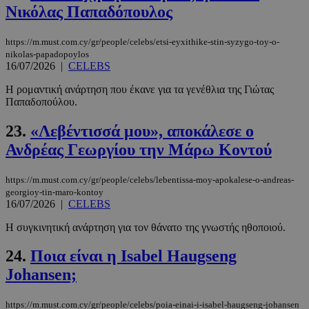
Νικόλας Παπαδόπουλος
Privacy Policy
https://m.must.com.cy/gr/people/celebs/etsi-eyxithike-stin-syzygo-toy-o-
nikolas-papadopoylos
16/07/2026
|
CELEBS
Η ρομαντική ανάρτηση που έκανε για τα γενέθλια της Γιώτας
Παπαδοπούλου.
__cf_bm
29 λεπτά 5
Cloudflare Inc.
δευτερόλε
.pexels.com
23.
«Λεβέντισσά μου», αποκάλεσε ο
Ανδρέας Γεωργίου την Μάρω Κοντού
https://m.must.com.cy/gr/people/celebs/lebentissa-moy-apokalese-o-andreas-
georgioy-tin-maro-kontoy
16/07/2026
|
CELEBS
Η συγκινητική ανάρτηση για τον θάνατο της γνωστής ηθοποιού.
24.
Ποια είναι η Isabel Haugseng
LangCookie
www.must.com.cy
1 εβδομάδα
μέρες
Johansen;
https://m.must.com.cy/gr/people/celebs/poia-einai-i-isabel-haugseng-johansen