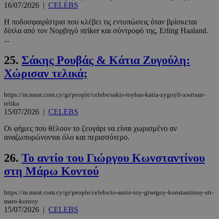
16/07/2026
|
CELEBS
CookieScriptConsent
4 εβδομάδ
CookieScript
2 μέρες
www.must.com.cy
Η ποδοσφαιρίστρια που κλέβει τις εντυπώσεις όταν βρίσκεται
δίπλα από τον Νορβηγό striker και σύντροφό της, Erling Haaland.
...
25.
Σάκης Ρουβάς & Κάτια Ζυγούλη:
Χώρισαν τελικά;
https://m.must.com.cy/gr/people/celebs/sakis-roybas-katia-zygoyli-xwrisan-
telika
15/07/2026
|
CELEBS
Οι φήμες που θέλουν το ζευγάρι να είναι χωρισμένο αν
_scc_session
.entelia-
19 λεπτά 5
αναζωπυρώνονται όλο και περισσότερο.
adserver.com
δευτερόλε
26.
Το αντίο του Γιώργου Κωνσταντίνου
στη Μάρω Κοντού
https://m.must.com.cy/gr/people/celebs/to-antio-toy-giwrgoy-konstantinoy-sti-
PHPSESSID
συνεδρί
PHP.net
maro-kontoy
www.must.com.cy
15/07/2026
|
CELEBS