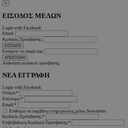
×
takeOverCookie
www.must.com.cy
1 μέρα
ΕΙΣΟΔΟΣ ΜΕΛΩΝ
Login with Facebook
Email:
Κωδικός Πρόσβασης:
ΕΙΣΟΔΟΣ
Εισάγετε το email σας:
ΑΠΟΣΤΟΛΗ
Ανάκτηση κωδικού πρόσβασης
AdSphere-GDPR
delivery.ad-
1 χρόνος
ΝΕΑ ΕΓΓΡΑΦΗ
sphere.eu
Login with Facebook
Ονομα:*
Επώνυμο:*
Email:*
Επιθυμώ να λαμβάνω ενημερώσεις μέσω Newsletter
Κωδικός Πρόσβασης:*
Επιβεβαίωση Κωδικού Πρόσβασης:*