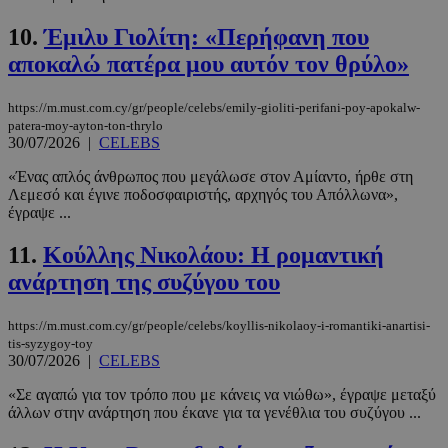
10.
Έμιλυ Γιολίτη: «Περήφανη που
αποκαλώ πατέρα μου αυτόν τον θρύλο»
https://m.must.com.cy/gr/people/celebs/emily-gioliti-perifani-poy-apokalw-
patera-moy-ayton-ton-thrylo
30/07/2026
|
CELEBS
«Ένας απλός άνθρωπος που μεγάλωσε στον Αμίαντο, ήρθε στη
Λεμεσό και έγινε ποδοσφαιριστής, αρχηγός του Απόλλωνα»,
έγραψε ...
11.
Κούλλης Νικολάου: Η ρομαντική
ανάρτηση της συζύγου του
https://m.must.com.cy/gr/people/celebs/koyllis-nikolaoy-i-romantiki-anartisi-
tis-syzygoy-toy
30/07/2026
|
CELEBS
«Σε αγαπώ για τον τρόπο που με κάνεις να νιώθω», έγραψε μεταξύ
άλλων στην ανάρτηση που έκανε για τα γενέθλια του συζύγου ...