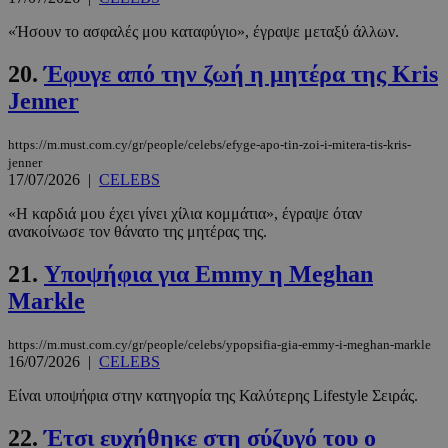
Τα απολύτως απαραίτητα cookies επιτρέπουν
βασικές λειτουργίες του ιστότοπου, όπως τη
«Ήσουν το ασφαλές μου καταφύγιο», έγραψε μεταξύ άλλων.
σύνδεση χρήστη και τη διαχείριση λογαριασμού.
Ο ιστότοπος δεν μπορεί να χρησιμοποιηθεί σωστά
20.
Έφυγε από την ζωή η μητέρα της Kris
χωρίς τα απολύτως απαραίτητα cookies.
Jenner
Προμηθευτής
/
Ονοματεπώνυμο
Λήξη
Πεδίο
https://m.must.com.cy/gr/people/celebs/efyge-apo-tin-zoi-i-mitera-tis-kris-
PinToTopCookie
www.must.com.cy
12 ώρες
jenner
17/07/2026
|
CELEBS
«Η καρδιά μου έχει γίνει χίλια κομμάτια», έγραψε όταν
ανακοίνωσε τον θάνατο της μητέρας της.
21.
Υποψήφια για Emmy η Meghan
Markle
https://m.must.com.cy/gr/people/celebs/ypopsifia-gia-emmy-i-meghan-markle
16/07/2026
|
CELEBS
__cf_bm
29 λεπτά 5
Cloudflare Inc.
δευτερόλε
.twitter.com
Είναι υποψήφια στην κατηγορία της Καλύτερης Lifestyle Σειράς.
22.
Έτσι ευχήθηκε στη σύζυγό του ο
Google