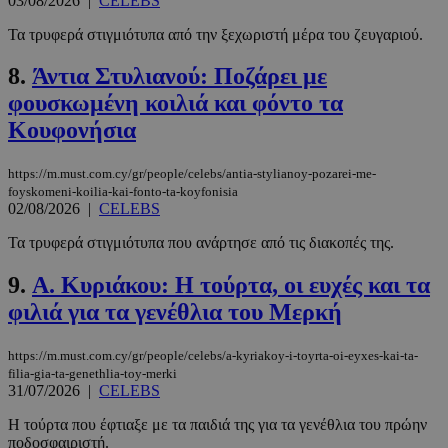
03/08/2026
|
CELEBS
Τα τρυφερά στιγμιότυπα από την ξεχωριστή μέρα του ζευγαριού.
8.
Άντια Στυλιανού: Ποζάρει με
φουσκωμένη κοιλιά και φόντο τα
Κουφονήσια
https://m.must.com.cy/gr/people/celebs/antia-stylianoy-pozarei-me-
foyskomeni-koilia-kai-fonto-ta-koyfonisia
02/08/2026
|
CELEBS
Τα τρυφερά στιγμιότυπα που ανάρτησε από τις διακοπές της.
9.
Α. Κυριάκου: Η τούρτα, οι ευχές και τα
φιλιά για τα γενέθλια του Μερκή
https://m.must.com.cy/gr/people/celebs/a-kyriakoy-i-toyrta-oi-eyxes-kai-ta-
filia-gia-ta-genethlia-toy-merki
31/07/2026
|
CELEBS
Η τούρτα που έφτιαξε με τα παιδιά της για τα γενέθλια του πρώην
ποδοσφαιριστή.