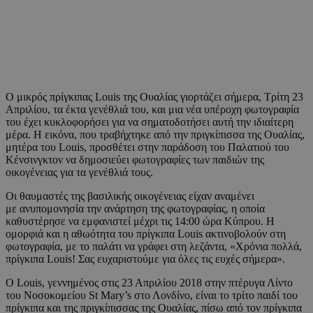
Ο μικρός πρίγκιπας Louis της Ουαλίας γιορτάζει σήμερα, Τρίτη 23
Απριλίου, τα έκτα γενέθλιά του, και μια νέα υπέροχη φωτογραφία
του έχει κυκλοφορήσει για να σηματοδοτήσει αυτή την ιδιαίτερη
μέρα. Η εικόνα, που τραβήχτηκε από την πριγκίπισσα της Ουαλίας,
μητέρα του Louis, προσθέτει στην παράδοση του Παλατιού του
Κένσινγκτον να δημοσιεύει φωτογραφίες των παιδιών της
οικογένειας για τα γενέθλιά τους.
Οι θαυμαστές της βασιλικής οικογένειας είχαν αναμένει
με ανυπομονησία την ανάρτηση της φωτογραφίας, η οποία
καθυστέρησε να εμφανιστεί μέχρι τις 14:00 ώρα Κύπρου. Η
ομορφιά και η αθωότητα του πρίγκιπα Louis ακτινοβολούν στη
φωτογραφία, με το παλάτι να γράφει στη λεζάντα, «Χρόνια πολλά,
πρίγκιπα Louis! Σας ευχαριστούμε για όλες τις ευχές σήμερα».
Ο Louis, γεννημένος στις 23 Απριλίου 2018 στην πτέρυγα Λίντο
του Νοσοκομείου St Mary’s στο Λονδίνο, είναι το τρίτο παιδί του
πρίγκιπα και της πριγκίπισσας της Ουαλίας, πίσω από τον πρίγκιπα