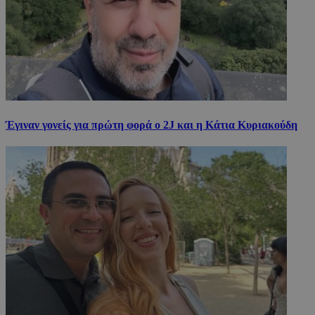
Έγιναν γονείς για πρώτη φορά ο 2J και η Κάτια Κυριακούδη