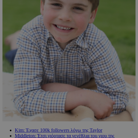
Kim: Έχασε 100k followers λόγω της Taylor
Middleton: Έτσι γιόρτασε τα γενέθλια του γιου της