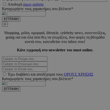
CookieScriptConsent
4 εβδο
CookieScript
Αποδοχή
όρων χρήσης
2 μέ
www.must.com.cy
Καταχωρήστε τους χαρακτήρες που βλέπετε*
ΕΓΓΡΑΦΗ
×
Shopping, µόδα, οµορφιά, lifestyle, celebrity news, συνεντεύξεις,
_scc_session
.entelia-
19 λεπτ
going out και όλα όσα θες να γνωρίζεις, δυο φορές τη βδοµάδα
adserver.com
δευτερό
κοντά σου, κατευθείαν στο inbox σου!
Κάνε εγγραφή στο newsletter του must online.
PHPSESSID
συνεδ
PHP.net
www.must.com.cy
Έχω διαβάσει και αποδέχοµαι τους
ΟΡΟΥΣ ΧΡΗΣΗΣ
Καταχωρήστε τους χαρακτήρες που βλέπετε*
ΕΓΓΡΑΦΗ
PHPSESSID
συνεδ