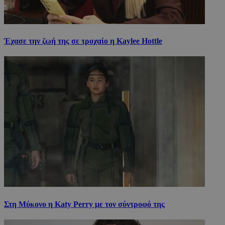
Έχασε την ζωή της σε τροχαίο η Kaylee Hottle
Στη Μύκονο η Katy Perry με τον σύντροφό της