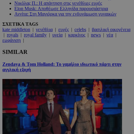
Νικόλας Π.: Η απάντηση στις γενέθλιες ευχές
Elon Musk: Αποθέωσε Ελληνίδα παρουσιάστρια
Αννίτα: Στη Μαγιόρκα για την ενδυνάμωση γυναικών
ΣΧΕΤΙΚΑ TAGS
kate middleton
|
γενέθλια
|
ευχές
|
celebs
|
βασιλική οικογένεια
|
royals
|
royal family
|
υγεία
|
καρκίνος
|
news
|
νέα
|
εμφάνιση
|
SIMILAR
Zendaya & Tom Holland: Το γαμήλιο ιδιωτικό πάρτι στην
αγγλική εξοχή