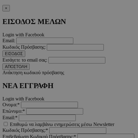
PinToTopCookie
www.must.com.cy
12 ώ
×
ΕΙΣΟΔΟΣ ΜΕΛΩΝ
Login with Facebook
Email:
__cf_bm
29 λεπτ
Cloudflare Inc.
Κωδικός Πρόσβασης:
δευτερό
.twitter.com
ΕΙΣΟΔΟΣ
Εισάγετε το email σας:
Google Privacy Polic
ΑΠΟΣΤΟΛΗ
Ανάκτηση κωδικού πρόσβασης
ΝΕΑ ΕΓΓΡΑΦΗ
__cf_bm
29 λεπτ
Cloudflare Inc.
δευτερό
.pexels.com
Login with Facebook
Ονομα:*
Επώνυμο:*
Email:*
LangCookie
www.must.com.cy
1 εβδομ
Επιθυμώ να λαμβάνω ενημερώσεις μέσω Newsletter
μέρ
Κωδικός Πρόσβασης:*
Επιβεβαίωση Κωδικού Πρόσβασης:*