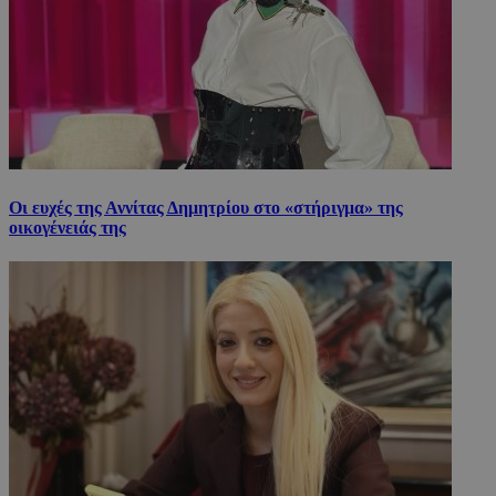
Οι ευχές της Αννίτας Δημητρίου στο «στήριγμα» της
οικογένειάς της