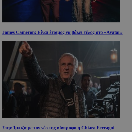
James Cameron: Είναι έτοιμος να βάλει τέλος στο «Avatar»
Στην Ίμπιζα με τον νέο της σύντροφο η Chiara Ferragni