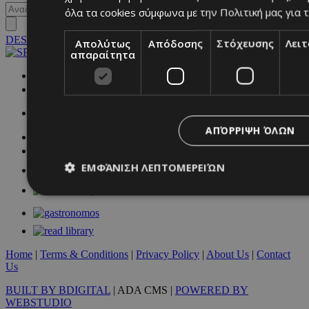
όλα τα cookies σύμφωνα με την Πολιτική μας για τ
DESKTOP
Απολύτως
Απόδοσης
Στόχευσης
Λει
απαραίτητα
NETWORK:
ΑΠΌΡΡΙΨΗ ΌΛΩΝ
ΕΜΦΆΝΙΣΗ ΛΕΠΤΟΜΕΡΕΙΏΝ
Απολύτως απαραίτητα
Απόδοσης
Στόχευσης
Λ
Τα απολύτως απαραίτητα cookies επιτρέπουν βασικές λειτουργ
Home
|
Terms & Conditions
|
Privacy Policy
|
About Us
|
Contact
χρήστη και τη διαχείριση λογαριασμού. Ο ιστότοπος δεν μπορε
Us
απολύτως απαραίτητα cookies.
BUILT BY BDIGITAL
| ADA CMS |
POWERED BY
Προμηθευτής
/
Ονοματεπώνυμο
Λήξ
WEBSTUDIO
Πεδίο