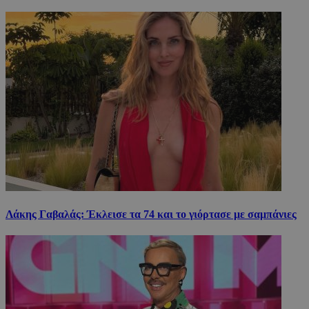
Λάκης Γαβαλάς: Έκλεισε τα 74 και το γιόρτασε με σαμπάνιες