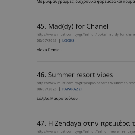
Με μίνιμαλ γραμμές, διαχρονικά φορέματα και κομμάτ
__cf_bm
45.
Mad(dy) for Chanel
https://www.must.com.cy/gr/fashion/looks/mad-dy-for-chan
08/07/2026
|
LOOKS
LangCookie
Alexa Demie...
CookieScriptConse
46.
Summer resort vibes
https://www.must.com.cy/gr/people/paparazzi/summer-reso
_scc_session
08/07/2026
|
PAPARAZZI
Σύλβια Μαυροπούλου...
PHPSESSID
47.
Η Zendaya στην πρεμιέρα τ
https://www.must.com.cy/gr/fashion/fashion-news/i-zendaya