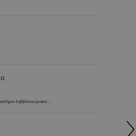
κο
αστήριο Σαββατοκύριακο....