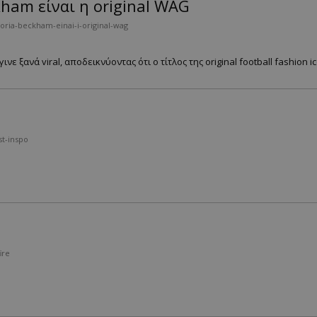
kham είναι η original WAG
toria-beckham-einai-i-original-wag
νε ξανά viral, αποδεικνύοντας ότι ο τίτλος της original football fashion ic
t-inspo
ire