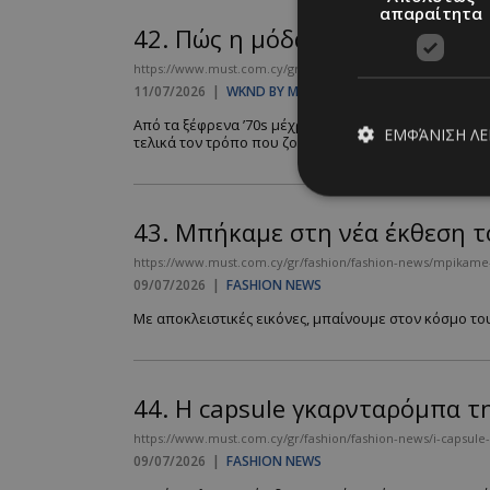
απαραίτητα
42.
Πώς η μόδα, η μουσική και 
https://www.must.com.cy/gr/wknd-by-must/pws-i-moda-i-moys
11/07/2026
|
WKND BY MUST
Από τα ξέφρενα ’70s μέχρι την εποχή του TikTok, κά
ΕΜΦΆΝΙΣΗ Λ
τελικά τον τρόπο που ζούμε....
43.
Μπήκαμε στη νέα έκθεση τ
Απολύτω
https://www.must.com.cy/gr/fashion/fashion-news/mpikame-s
Τα απολύτως απαραίτ
09/07/2026
|
FASHION NEWS
διαχείριση λογαρια
Με αποκλειστικές εικόνες, μπαίνουμε στον κόσμο του
Ονοματεπώνυμο
PinToTopCookie
44.
Η capsule γκαρνταρόμπα τη
https://www.must.com.cy/gr/fashion/fashion-news/i-capsule-g
09/07/2026
|
FASHION NEWS
__cf_bm