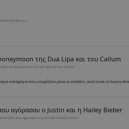
bikini-top-apo-m-s
honeymoon της Dua Lipa και του Callum
a-apo-to-honeymoon-tis-dua-lipa-kai-toy-callum
ique καταφύγια που γνωρίζουν μόνο οι insiders, αυτό είναι το luxury iti
ου αγόρασαν ο Justin και η Hailey Bieber
merisma-poy-agorasan-o-justin-kai-i-hailey-bieber