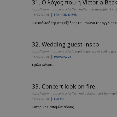
31.
Ο λόγος που η Victoria Bec
https://www.must.com.cy/gr/fashion/fashion-news/giati-i-vic
16/07/2026
|
FASHION NEWS
Η εμφάνισή της στις εξέδρες του αγώνα της Αγγλίας έγι
32.
Wedding guest inspo
https://www.must.com.cy/gr/people/paparazzi/wedding-gues
16/07/2026
|
PAPARAZZI
Έμιλυ Δάνου...
33.
Concert look on fire
https://www.must.com.cy/gr/fashion/looks/concert-look-on-f
16/07/2026
|
LOOKS
Κατερίνα Παπαμιλτιάδους...