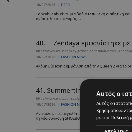
10/07/2026
|
DECO
Το Wabi-sabi είναι μια βαθιά ιαπωνική αισθητική κα
ανάπτυξης και φθοράς. ...
40.
Η Zendaya εμφανίστηκε με 
https://www.must.com.cy/gr/fashion/fashion-news/i-zendaya-
10/07/2026
|
FASHION NEWS
Ακόμη μία iconic εμφάνιση από την Queen Z για το pre
41.
Summertime stylish steps: 
Αυτός ο ισ
https://www.must.com.cy/gr/fashion/fashion-news/summertime
Αυτός ο ιστότοπο
10/07/2026
|
FASHION NEWS
Χρησιμοποιώντας
Ανακάλυψε τα μεγαλύτερα shoe trends του καλοκαιριού
με την Πολιτική μ
τη νέα συλλογή SHOEBOX....
Απολύτως