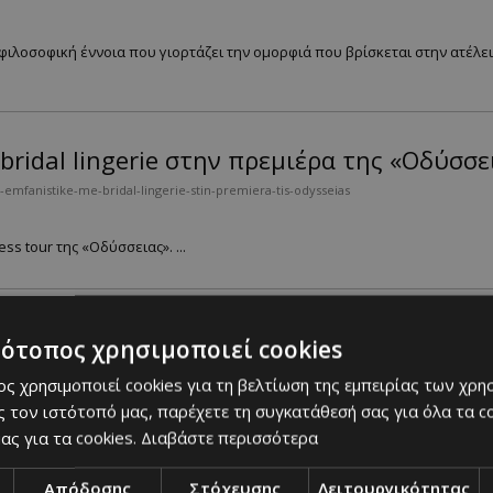
ι φιλοσοφική έννοια που γιορτάζει την ομορφιά που βρίσκεται στην ατέλε
bridal lingerie στην πρεμιέρα της «Οδύσσε
emfanistike-me-bridal-lingerie-stin-premiera-tis-odysseias
ss tour της «Οδύσσειας». ...
Τα 5 shoe trends για όλη την οικογένεια
τότοπος χρησιμοποιεί cookies
-stylish-steps-ta-5-shoe-trends-gia-oli-tin-oikogeneia
ς χρησιμοποιεί cookies για τη βελτίωση της εμπειρίας των χρη
 τον ιστότοπό μας, παρέχετε τη συγκατάθεσή σας για όλα τα 
 2026 για γυναίκες, άνδρες και παιδιά. Platform sandals, flat shoes, lo
ας για τα cookies.
Διαβάστε περισσότερα
Απόδοσης
Στόχευσης
Λειτουργικότητας