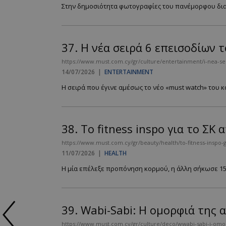
Στην δημοσιότητα φωτογραφίες του πανέμορφου διαμ
37.
Η νέα σειρά 6 επεισοδίων τ
https://www.must.com.cy/gr/culture/entertainment/i-nea-se
14/07/2026
|
ENTERTAINMENT
Η σειρά που έγινε αμέσως το νέο «must watch» του κα
38.
Το fitness inspo για το ΣΚ
https://www.must.com.cy/gr/beauty/health/to-fitness-inspo-gia
11/07/2026
|
HEALTH
Η μία επέλεξε προπόνηση κορμού, η άλλη σήκωσε 150
39.
Wabi-Sabi: Η ομορφιά της 
https://www.must.com.cy/gr/culture/deco/wwabi-sabi-i-omorfi