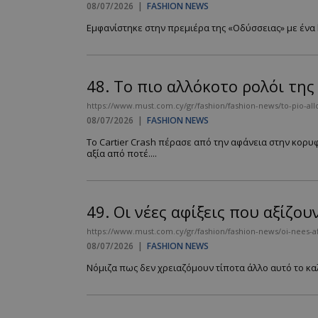
08/07/2026
|
FASHION NEWS
PHPSESSID
Εμφανίστηκε στην πρεμιέρα της «Οδύσσειας» με ένα he
48.
Το πιο αλλόκοτο ρολόι της 
https://www.must.com.cy/gr/fashion/fashion-news/to-pio-allo
08/07/2026
|
FASHION NEWS
VISITOR_PRIVACY
Το Cartier Crash πέρασε από την αφάνεια στην κορυ
αξία από ποτέ....
49.
Οι νέες αφίξεις που αξίζο
takeOverCookie
https://www.must.com.cy/gr/fashion/fashion-news/oi-nees-afi
08/07/2026
|
FASHION NEWS
Νόμιζα πως δεν χρειαζόμουν τίποτα άλλο αυτό το καλοκ
AdSphere-GDPR