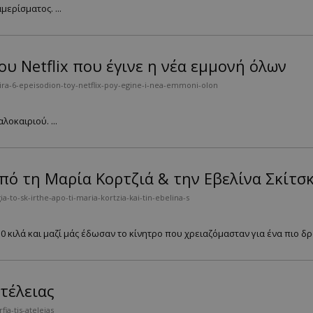
ερίσματος. ...
ου Netflix που έγινε η νέα εμμονή όλων
ira-6-epeisodion-toy-netflix-poy-egine-i-nea-emmoni-olon
λοκαιριού. ...
 από τη Μαρία Κορτζιά & την Εβελίνα Σκίτσ
-to-sk-irthe-apo-ti-maria-kortzia-kai-tin-ebelina-s
 κιλά και μαζί μάς έδωσαν το κίνητρο που χρειαζόμασταν για ένα πιο δρ
ατέλειας
a-tis-ateleias