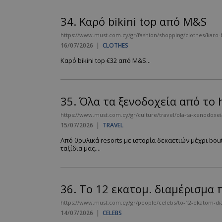
34.
Καρό bikini top από M&S
https://www.must.com.cy/gr/fashion/shopping/clothes/karo-
16/07/2026
|
CLOTHES
Καρό bikini top €32 από M&S...
35.
Όλα τα ξενοδοχεία από το 
https://www.must.com.cy/gr/culture/travel/ola-ta-xenodoxei
15/07/2026
|
TRAVEL
Από θρυλικά resorts με ιστορία δεκαετιών μέχρι bout
ταξίδια μας....
36.
Το 12 εκατομ. διαμέρισμα π
https://www.must.com.cy/gr/people/celebs/to-12-ekatom-dia
14/07/2026
|
CELEBS