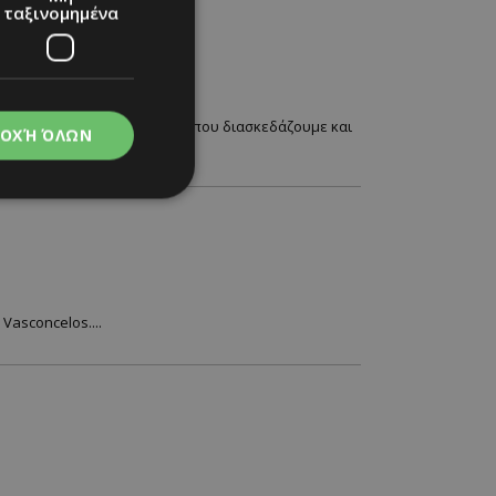
ταξινομημένα
όμαστε, που ακούμε μουσική, που διασκεδάζουμε και
ΟΧΉ ΌΛΩΝ
νομημένα
στη και τη
τητα cookies.
Vasconcelos....
apping δηλαδή να
ημέρα στον χρήστη
ιες όπως είναι το
up και push down
ι για τη διάκριση
Αυτό είναι