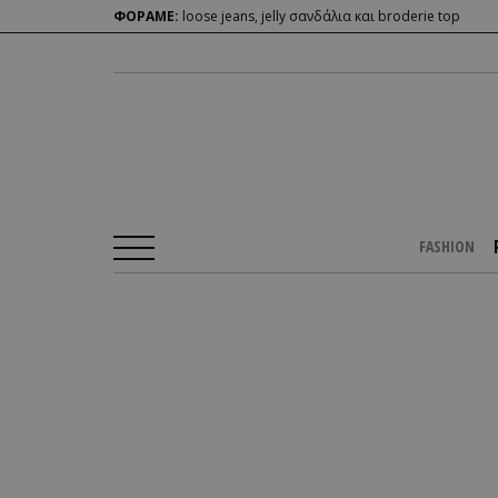
ΦΟΡΑΜΕ:
loose jeans, jelly σανδάλια και broderie top
FASHION
Αρχική Σελίδα
/
PEOPLE