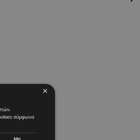
×
στών.
cookies σύμφωνα
Μη